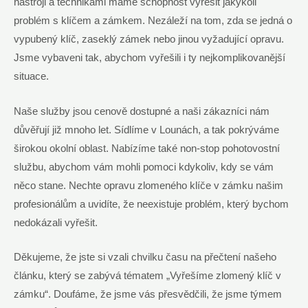
nástroji a technikami máme schopnost vyřešit jakýkoli
problém s klíčem a zámkem. Nezáleží na tom, zda se jedná o
vypubený klíč, zaseklý zámek nebo jinou vyžadující opravu.
Jsme vybaveni tak, abychom vyřešili i ty nejkomplikovanější
situace.
Naše služby jsou cenově dostupné a naši zákazníci nám
důvěřují již mnoho let. Sídlíme v Lounách, a tak pokrýváme
širokou okolní oblast. Nabízíme také non-stop pohotovostní
službu, abychom vám mohli pomoci kdykoliv, kdy se vám
něco stane. Nechte opravu zlomeného klíče v zámku našim
profesionálům a uvidíte, že neexistuje problém, který bychom
nedokázali vyřešit.
Děkujeme, že jste si vzali chvilku času na přečtení našeho
článku, který se zabývá tématem „Vyřešíme zlomený klíč v
zámku“. Doufáme, že jsme vás přesvědčili, že jsme týmem