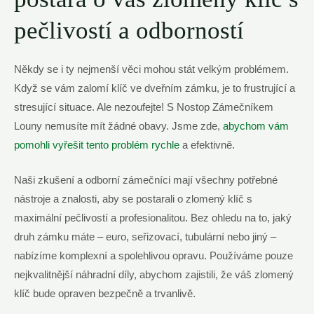
pečlivostí a odborností
Někdy se i ty nejmenší věci mohou stát velkým problémem.
Když se vám zalomí klíč ve dveřním zámku, je to frustrující a
stresující situace. Ale nezoufejte! S Nostop Zámečníkem
Louny nemusíte mít žádné obavy. Jsme zde,
abychom vám
pomohli vyřešit tento problém rychle
a efektivně.
Naši zkušení a odborní zámečníci mají všechny potřebné
nástroje a znalosti, aby se postarali o zlomený klíč s
maximální pečlivostí a profesionalitou. Bez ohledu na to, jaký
druh zámku máte – euro, seřizovací, tubulární nebo jiný –
nabízíme komplexní a spolehlivou opravu. Používáme pouze
nejkvalitnější náhradní díly, abychom zajistili, že váš zlomený
klíč bude opraven bezpečně a trvanlivě.