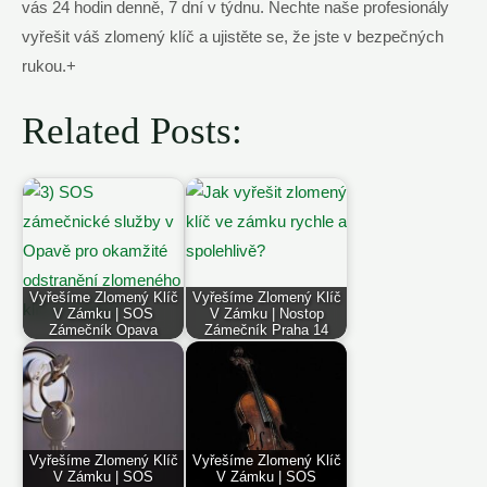
vás 24 hodin denně, 7 dní v týdnu. Nechte naše profesionály
vyřešit váš zlomený klíč a ujistěte se, že jste v bezpečných
rukou.+
Related Posts:
Vyřešíme Zlomený Klíč
Vyřešíme Zlomený Klíč
V Zámku | SOS
V Zámku | Nostop
Zámečník Opava
Zámečník Praha 14
Vyřešíme Zlomený Klíč
Vyřešíme Zlomený Klíč
V Zámku | SOS
V Zámku | SOS