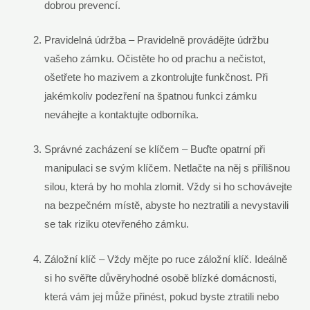
dobrou prevencí.
Pravidelná údržba – Pravidelně provádějte údržbu
vašeho zámku. Očistěte ho od prachu a nečistot,
ošetřete ho mazivem a zkontrolujte funkčnost. Při
jakémkoliv podezření na špatnou funkci zámku
neváhejte a kontaktujte odborníka.
Správné zacházení se klíčem – Buďte opatrní při
manipulaci se svým klíčem. Netlačte na něj s přílišnou
silou, která by ho mohla zlomit. Vždy si ho schovávejte
na bezpečném místě, abyste ho neztratili a nevystavili
se tak riziku otevřeného zámku.
Záložní klíč – Vždy mějte po ruce záložní klíč. Ideálně
si ho svěřte důvěryhodné osobě blízké domácnosti,
která vám jej může přinést, pokud byste ztratili nebo