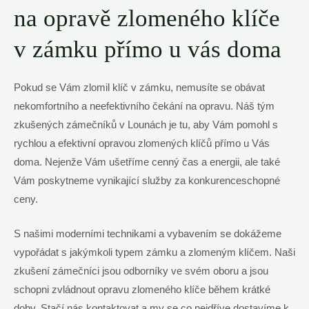
na opravě zlomeného klíče
v zámku přímo u vás doma
Pokud se Vám zlomil klíč v zámku, nemusíte se obávat
nekomfortního a neefektivního čekání na opravu. Náš tým
zkušených zámečníků v Lounách je tu, aby Vám pomohl s
rychlou a efektivní opravou zlomených klíčů přímo u Vás
doma. Nejenže Vám ušetříme cenný čas a energii, ale také
Vám poskytneme vynikající služby za konkurenceschopné
ceny.
S našimi moderními technikami a vybavením se dokážeme
vypořádat s jakýmkoli typem zámku a zlomeným klíčem. Naši
zkušení zámečníci jsou odborníky ve svém oboru a jsou
schopni zvládnout opravu zlomeného klíče během krátké
doby. Stačí nás kontaktovat a my se co nejdříve dostavíme k