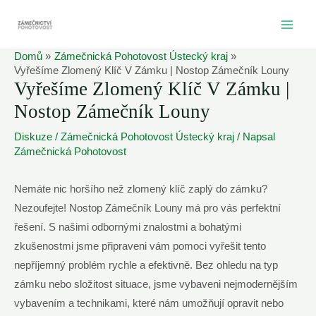
Přeskočit
na
MAI
obsah
Domů
Zámečnická Pohotovost Ústecký kraj
ME
Vyřešíme Zlomený Klíč V Zámku | Nostop Zámečník Louny
Vyřešíme Zlomený Klíč V Zámku |
Nostop Zámečník Louny
Diskuze
/
Zámečnická Pohotovost Ústecký kraj
/ Napsal
Zámečnická Pohotovost
Nemáte nic horšího než zlomený klíč zaplý do zámku?
Nezoufejte! Nostop Zámečník Louny má pro vás perfektní
řešení. S našimi odbornými znalostmi a bohatými
zkušenostmi jsme připraveni vám pomoci vyřešit tento
nepříjemný problém rychle a efektivně. Bez ohledu na typ
zámku nebo složitost situace, jsme vybaveni nejmodernějším
vybavením a technikami, které nám umožňují opravit nebo