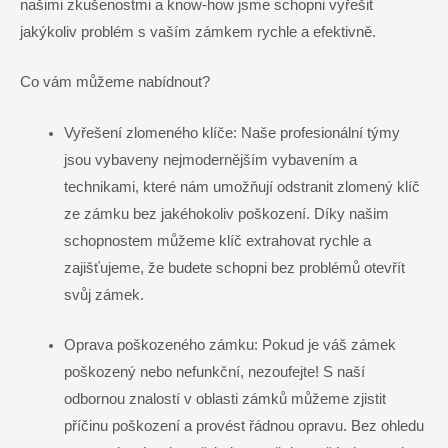
našimi zkušenostmi a know-how jsme schopni vyřešit
jakýkoliv problém s vaším zámkem rychle a efektivně.
Co vám můžeme nabídnout?
Vyřešení zlomeného klíče: Naše profesionální týmy
jsou vybaveny nejmodernějším vybavením a
technikami, které nám umožňují odstranit zlomený klíč
ze zámku bez jakéhokoliv poškození. Díky našim
schopnostem můžeme klíč extrahovat rychle a
zajišťujeme, že budete schopni bez problémů otevřít
svůj zámek.
Oprava poškozeného zámku: Pokud je váš zámek
poškozený nebo nefunkční, nezoufejte! S naší
odbornou znalostí v oblasti zámků můžeme zjistit
příčinu poškození a provést řádnou opravu. Bez ohledu