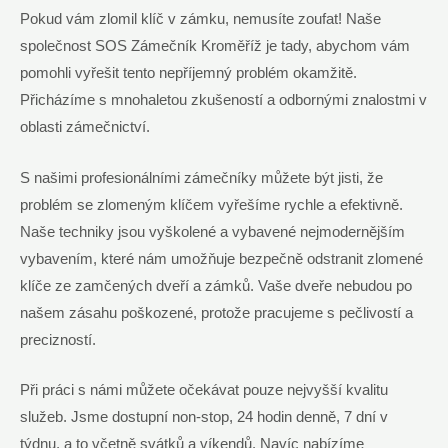
Pokud vám zlomil klíč v zámku, nemusíte zoufat! Naše
společnost SOS Zámečník Kroměříž je tady, abychom vám
pomohli vyřešit tento nepříjemný problém okamžitě.
Přicházíme s mnohaletou zkušeností a odbornými znalostmi v
oblasti zámečnictví.
S našimi profesionálními zámečníky můžete být jisti, že
problém se zlomeným klíčem vyřešíme rychle a efektivně.
Naše techniky jsou vyškolené a vybavené nejmodernějším
vybavením, které nám umožňuje bezpečně odstranit zlomené
klíče ze zamčených dveří a zámků. Vaše dveře nebudou po
našem zásahu poškozené, protože pracujeme s pečlivostí a
precizností.
Při práci s námi můžete očekávat pouze nejvyšší kvalitu
služeb. Jsme dostupní non-stop, 24 hodin denně, 7 dní v
týdnu, a to včetně svátků a víkendů. Navíc nabízíme