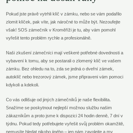
Pokud jste právě vytrhli klíč v zámku, nebo se vám podařilo
zlomit klíček, pak víte, jak náročné to může být. Nezoufejte
však! SOS zámečník v Kroměříži je tu, aby vám pomohl
vyřešit tento problém rychle a profesionálně.
Naši zkušení zámečníci mají veškeré potřebné dovednosti a
vybavení k tomu, aby se postarali o zlomený klíč ve vašem
zámku. Bez ohledu na to, zda se jedná o dveřní zámek,
autoklíč nebo trezorový zámek, jsme připraveni vám pomoci
kdykoli a kdekoli.
Co vás odlišuje od jiných zámečníků je naše flexibilita.
Snažíme se poskytnout nejlepší možnou službu našim
zákazníkům a proto jsme k dispozici 24 hodin denně, 7 dní v
týdnu. Pokud tedy potřebujete vyřešit svůj problém okamžitě,
nemusíte hledat nikoho jiného – jen nám zavolejte a my