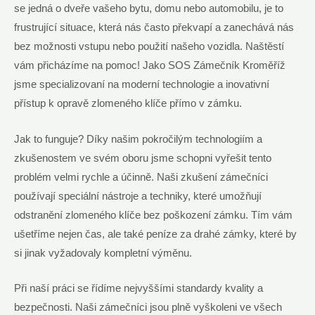
se jedná o dveře vašeho bytu, domu nebo automobilu, je to
frustrující situace, která nás často překvapí a zanechává nás
bez možnosti vstupu nebo použití našeho vozidla. Naštěstí
vám přicházíme na pomoc! Jako SOS Zámečník Kroměříž
jsme specializovaní na moderní technologie a inovativní
přístup k opravě zlomeného klíče přímo v zámku.
Jak to funguje? Díky našim pokročilým technologiím a
zkušenostem ve svém oboru jsme schopni vyřešit tento
problém velmi rychle a účinně. Naši zkušení zámečníci
používají speciální nástroje a techniky, které umožňují
odstranění zlomeného klíče bez poškození zámku. Tím vám
ušetříme nejen čas, ale také peníze za drahé zámky, které by
si jinak vyžadovaly kompletní výměnu.
Při naší práci se řídíme nejvyššími standardy kvality a
bezpečnosti. Naši zámečníci jsou plně vyškoleni ve všech