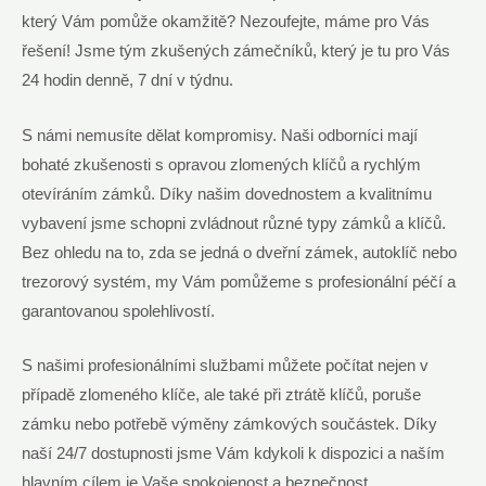
který Vám pomůže okamžitě? Nezoufejte, máme pro Vás
řešení! Jsme tým zkušených zámečníků, který je tu pro Vás
24 hodin denně, 7 dní v týdnu.
S námi nemusíte dělat kompromisy. Naši odborníci mají
bohaté zkušenosti s opravou zlomených klíčů a rychlým
otevíráním zámků. Díky našim dovednostem a kvalitnímu
vybavení jsme schopni zvládnout různé typy zámků a klíčů.
Bez ohledu na to, zda se jedná o dveřní zámek, autoklíč nebo
trezorový systém, my Vám pomůžeme s profesionální péčí a
garantovanou spolehlivostí.
S našimi profesionálními službami můžete počítat nejen v
případě zlomeného klíče, ale také při ztrátě klíčů, poruše
zámku nebo potřebě výměny zámkových součástek. Díky
naší 24/7 dostupnosti jsme Vám kdykoli k dispozici a naším
hlavním cílem je Vaše spokojenost a bezpečnost.