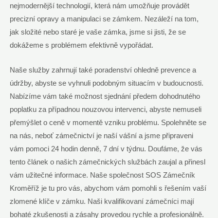
nejmodernější technologií, která nám umožňuje provádět
precizní opravy a manipulaci se zámkem. Nezáleží na tom,
jak složité nebo staré je vaše zámka, jsme si jisti, že se
dokážeme s problémem efektivně vypořádat.
Naše služby zahrnují také poradenství ohledně prevence a
údržby, abyste se vyhnuli podobným situacím v budoucnosti.
Nabízíme vám také možnost sjednání předem dohodnutého
poplatku za případnou nouzovou intervenci, abyste nemuseli
přemýšlet o ceně v momentě vzniku problému. Spolehněte se
na nás, neboť zámečnictví je naší vášní a jsme připraveni
vám pomoci 24 hodin denně, 7 dní v týdnu. Doufáme, že vás
tento článek o našich zámečnických službách zaujal a přinesl
vám užitečné informace. Naše společnost SOS Zámečník
Kroměříž je tu pro vás, abychom vám pomohli s řešením vaší
zlomené klíče v zámku. Naši kvalifikovaní zámečníci mají
bohaté zkušenosti a zásahy provedou rychle a profesionálně.