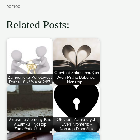
pomoci.
Related Posts:
Otevření Zabouchnutých
Zámečnická Pohotovost
Dveří Praha Bubeneč |
Praha 18 - Volejte 24/7
Nonstop…
Vyřešíme Zlomený Klíč
Otevření Zamknutých
V Zámku | Nostop
Dveří Kroměříž -
Zámečník Ústí…
Nonstop Dispečink