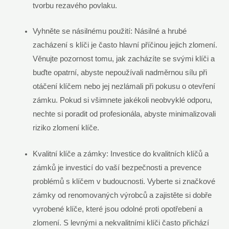
tvorbu rezavého povlaku.
Vyhněte se násilnému použití: Násilné a hrubé
zacházení s klíči je často hlavní příčinou jejich zlomení.
Věnujte pozornost tomu, jak zacházíte se svými klíči a
buďte opatrní, abyste nepoužívali nadměrnou sílu při
otáčení klíčem nebo jej nezlámali při pokusu o otevření
zámku. Pokud si všimnete jakékoli neobvyklé odporu,
nechte si poradit od profesionála, abyste minimalizovali
riziko zlomení klíče.
Kvalitní klíče a zámky: Investice do kvalitních klíčů a
zámků je investicí do vaší bezpečnosti a prevence
problémů s klíčem v budoucnosti. Vyberte si značkové
zámky od renomovaných výrobců a zajistěte si dobře
vyrobené klíče, které jsou odolné proti opotřebení a
zlomení. S levnými a nekvalitními klíči často přichází