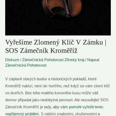
Vyřešíme Zlomený Klíč V Zámku |
SOS Zámečník Kroměříž
Diskuze
/
Zámečnická Pohotovost Zlínský kraj
/ Napsal
Zámečnická Pohotovost
V záplavě starých budov a historických pokladů, které
Kroměříž nabízí, není nic horšího, než když se vám zlomí klíč
ve dveřích. Bez toho malého kovového kusu může váš
domov připadat jako nedobytná pevnost. Ale nezoufejte! SOS
Zámečník Kroměříž je tady,
aby vám pomohl vyřešit tento
nepříjemný problém
. S našimi znalostmi, zkušenostmi a