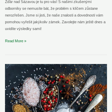
Žďár nad Sázavou je tu pro vás! S našimi zkušenými
odborníky se nemusíte bát, že problém s klíčem zůstane
nerozřešen. Jsme si jisti, že naše znalosti a dovednosti vám
pomohou vyřešit jakýkoliv zámek. Zavolejte nám ještě dnes a
uvidíte výsledky sami!
Vyřešíme
Read More »
Zlomený
Klíč
V
Zámku
|
SOS
Zámečník
Žďár
nad
Sázavou