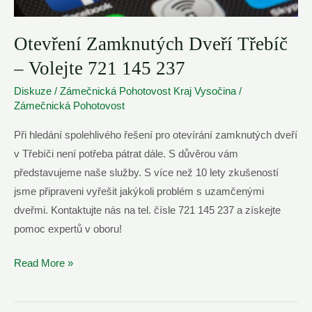
Otevření Zamknutých Dveří Třebíč
– Volejte 721 145 237
Diskuze
/
Zámečnická Pohotovost Kraj Vysočina
/
Zámečnická Pohotovost
Při hledání spolehlivého řešení pro otevírání zamknutých dveří
v Třebíči není potřeba pátrat dále. S důvěrou vám
představujeme naše služby. S více než 10 lety zkušeností
jsme připraveni vyřešit jakýkoli problém s uzamčenými
dveřmi. Kontaktujte nás na tel. čísle 721 145 237 a získejte
pomoc expertů v oboru!
Otevření
Read More »
Zamknutých
Dveří