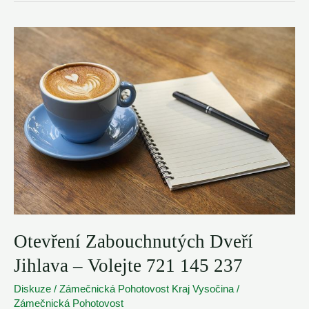
Havlíčkův
Brod
–
☎️
721
145
237
Otevření Zabouchnutých Dveří
Jihlava – Volejte 721 145 237
Diskuze
/
Zámečnická Pohotovost Kraj Vysočina
/
Zámečnická Pohotovost