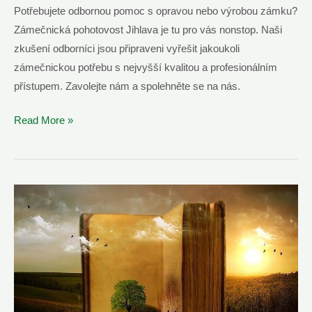
Potřebujete odbornou pomoc s opravou nebo výrobou zámku?
Zámečnická pohotovost Jihlava je tu pro vás nonstop. Naši
zkušení odborníci jsou připraveni vyřešit jakoukoli
zámečnickou potřebu s nejvyšší kvalitou a profesionálním
přístupem. Zavolejte nám a spolehněte se na nás.
Zámečnická
Read More »
Pohotovost
Jihlava
–
Nonstop
Dispečink