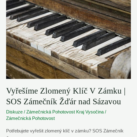
–
☎️
721
145
237
Vyřešíme Zlomený Klíč V Zámku |
SOS Zámečník Žďár nad Sázavou
Diskuze
/
Zámečnická Pohotovost Kraj Vysočina
/
Zámečnická Pohotovost
Potřebujete vyřešit zlomený klíč v zámku? SOS Zámečník