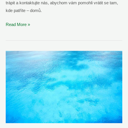
trápit a kontaktujte nás, abychom vám pomohli vrátit se tam,
kde patříte – domů.
Otevření
Read More »
Zabouchnutých
Dveří
Třebíč
–
Nonstop
Dispečink