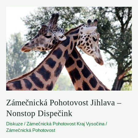
Třebíč
–
Volejte
721
145
237
Zámečnická Pohotovost Jihlava –
Nonstop Dispečink
Diskuze
/
Zámečnická Pohotovost Kraj Vysočina
/
Zámečnická Pohotovost