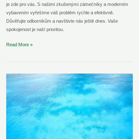
je zde pro vás. S našimi zkušenými zámečníky a moderním
vybavením vyřešíme váš problém rychle a efektivně.
Důvěřujte odborníkům a navštivte nás ještě dnes. Vaše
spokojenost je naší prioritou.
Vyřešíme
Read More »
Zlomený
Klíč
V
Zámku
|
Nostop
Zámečník
Třebíč