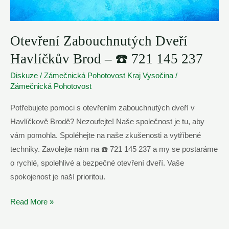
Otevření Zabouchnutých Dveří
Havlíčkův Brod – ☎️ 721 145 237
Diskuze
/
Zámečnická Pohotovost Kraj Vysočina
/
Zámečnická Pohotovost
Potřebujete pomoci s otevřením zabouchnutých dveří v
Havlíčkově Brodě? Nezoufejte! Naše společnost je tu, aby
vám pomohla. Spoléhejte na naše zkušenosti a vytříbené
techniky. Zavolejte nám na ☎️ 721 145 237 a my se postaráme
o rychlé, spolehlivé a bezpečné otevření dveří. Vaše
spokojenost je naší prioritou.
Otevření
Read More »
Zabouchnutých
Dveří