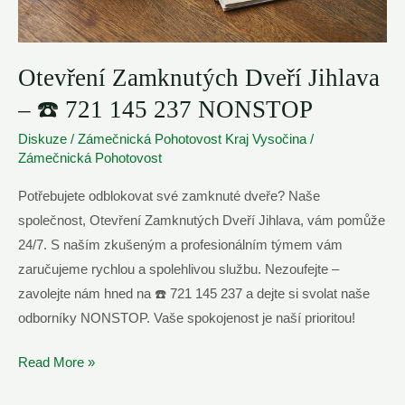
Otevření Zamknutých Dveří Jihlava
– ☎️ 721 145 237 NONSTOP
Diskuze
/
Zámečnická Pohotovost Kraj Vysočina
/
Zámečnická Pohotovost
Potřebujete odblokovat své zamknuté dveře? Naše
společnost, Otevření Zamknutých Dveří Jihlava, vám pomůže
24/7. S naším zkušeným a profesionálním týmem vám
zaručujeme rychlou a spolehlivou službu. Nezoufejte –
zavolejte nám hned na ☎️ 721 145 237 a dejte si svolat naše
odborníky NONSTOP. Vaše spokojenost je naší prioritou!
Otevření
Read More »
Zamknutých