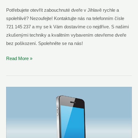
Potřebujete otevřít zabouchnuté dveře v Jihlavě rychle a
spolehlivě? Nezoufejte! Kontaktujte nás na telefonním čísle
721 145 237 a my se k Vám dostavíme co nejdříve. S našimi
zkušenými techniky a kvalitním vybavením otevřeme dveře
bez poškození. Spolehněte se na nás!
Otevření
Read More »
Zabouchnutých
Dveří
Jihlava
–
Volejte
721
145
237