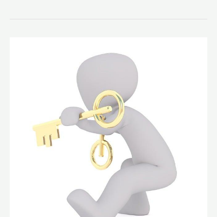
Pohotovost
Třebíč
–
Volejte
24/7