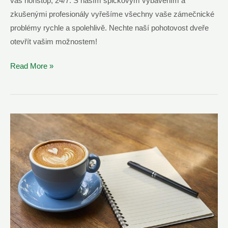
vás nonstop, 24/7. S naším špičkovým vybavením a
zkušenými profesionály vyřešíme všechny vaše zámečnické
problémy rychle a spolehlivě. Nechte naší pohotovost dveře
otevřít vašim možnostem!
Zámečnická
Read More »
Pohotovost
Pelhřimov
–
Volejte
Nonstop