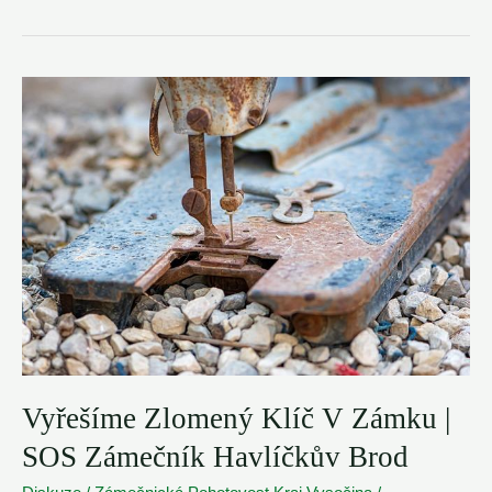
Pohotovost
Žďár
nad
Sázavou
–
☎️
721
145
237
NONSTOP
Vyřešíme Zlomený Klíč V Zámku |
SOS Zámečník Havlíčkův Brod