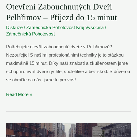
Otevření Zabouchnutých Dveří
Pelhřimov – Příjezd do 15 minut
Diskuze
/
Zámečnická Pohotovost Kraj Vysočina
/
Zámečnická Pohotovost
Potřebujete otevřít zabouchnuté dveře v Pelhřimově?
Nezoufejte! S našimi profesionálními techniky je to otázkou
maximálně 15 minut. Díky naší znalosti a zkušenostem jsme
schopni otevřít dveře rychle, spolehlivě a bez škod. S důvěrou
se obraťte na nás, jsme tu pro vás!
Otevření
Read More »
Zabouchnutých
Dveří
Pelhřimov
–
Příjezd