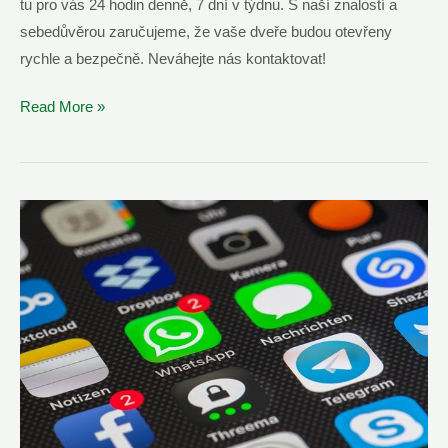
tu pro vás 24 hodin denně, 7 dní v týdnu. S naší znalostí a
sebedůvěrou zaručujeme, že vaše dveře budou otevřeny
rychle a bezpečně. Neváhejte nás kontaktovat!
Otevření
Read More »
Zamknutých
Dveří
Havlíčkův
Brod
–
Volejte
24/7