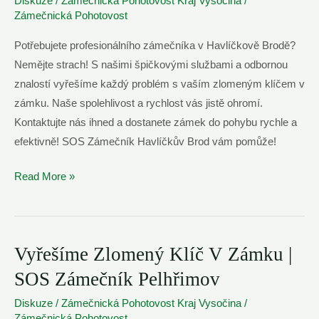
Diskuze
/
Zámečnická Pohotovost Kraj Vysočina
/
Zámečnická Pohotovost
Potřebujete profesionálního zámečníka v Havlíčkově Brodě?
Nemějte strach! S našimi špičkovými službami a odbornou
znalostí vyřešíme každý problém s vaším zlomeným klíčem v
zámku. Naše spolehlivost a rychlost vás jistě ohromí.
Kontaktujte nás ihned a dostanete zámek do pohybu rychle a
efektivně! SOS Zámečník Havlíčkův Brod vám pomůže!
Vyřešíme
Read More »
Zlomený
Klíč
V
Vyřešíme Zlomený Klíč V Zámku |
Zámku
|
SOS Zámečník Pelhřimov
SOS
Diskuze
/
Zámečnická Pohotovost Kraj Vysočina
/
Zámečník
Zámečnická Pohotovost