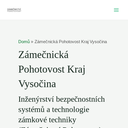
Přeskočit
na
MAI
obsah
ME
Domů
Zámečnická Pohotovost Kraj Vysočina
Zámečnická
Pohotovost Kraj
Vysočina
Inženýrství bezpečnostních
systémů a technologie
zámkové techniky