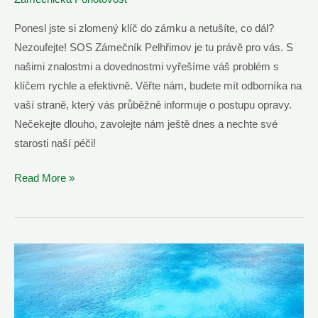
Havlíčkův
Ponesl jste si zlomený klíč do zámku a netušíte, co dál?
Brod
Nezoufejte! SOS Zámečník Pelhřimov je tu právě pro vás. S
našimi znalostmi a dovednostmi vyřešíme váš problém s
klíčem rychle a efektivně. Věřte nám, budete mít odborníka na
vaší straně, který vás průběžně informuje o postupu opravy.
Nečekejte dlouho, zavolejte nám ještě dnes a nechte své
starosti naší péči!
Vyřešíme
Read More »
Zlomený
Klíč
V
Zámku
|
SOS
Zámečník