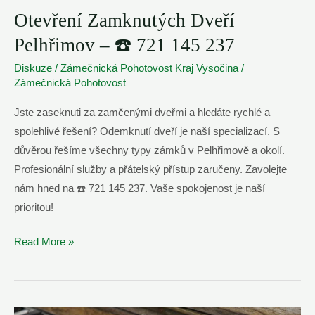
Otevření Zamknutých Dveří
Pelhřimov – ☎️ 721 145 237
Diskuze
/
Zámečnická Pohotovost Kraj Vysočina
/
Zámečnická Pohotovost
Jste zaseknuti za zamčenými dveřmi a hledáte rychlé a
spolehlivé řešení? Odemknutí dveří je naší specializací. S
důvěrou řešíme všechny typy zámků v Pelhřimově a okolí.
Profesionální služby a přátelský přístup zaručeny. Zavolejte
nám hned na ☎️ 721 145 237. Vaše spokojenost je naší
prioritou!
Otevření
Read More »
Zamknutých
Dveří
Pelhřimov