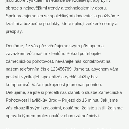
jsou dobře vyškoleni a neustále se vzdělávají, aby byli v
obraze s nejnovějšími trendy a technologiemi v oboru.
Spolupracujeme jen se spolehlivými dodavateli a používáme
kvalitní a bezpečné produkty, které splňují veškeré normy a
předpisy.
Doufáme, že vás přesvědčujeme svým přístupem a
závazkem vůči našim klientům. Pokud potřebujete
zámečnickou pohotovost, neváhejte nás kontaktovat na
našem telefonním čísle 123456789. Jsme tu, abychom vám
poskytli vynikající, spolehlivé a rychlé služby bez
kompromisů. Vaše spokojenost je pro nás prioritou.
Děkujeme, že jste si přečetli náš článek o službě Zámečnická
Pohotovost Havlíčkův Brod – Příjezd do 15 minut. Jak jsme
vás okouzlili svými znalostmi, doufáme, že jste zjistili, že jsme
opravdu týmem profesionálů v oboru zámečnictví.