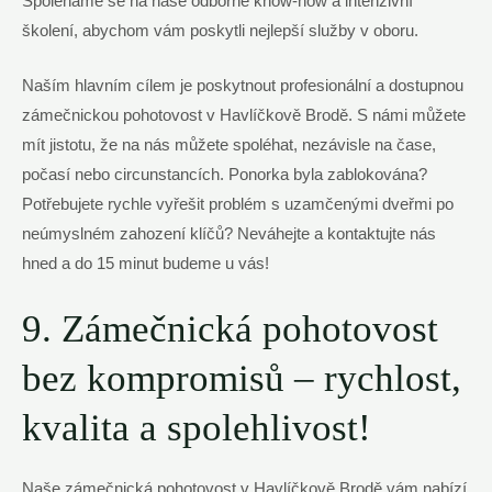
Spoléháme se na naše odborné know-how a intenzivní
školení, abychom vám poskytli nejlepší služby v oboru.
Naším hlavním cílem je poskytnout profesionální a dostupnou
zámečnickou pohotovost v Havlíčkově Brodě. S námi můžete
mít jistotu, že na nás můžete spoléhat, nezávisle na čase,
počasí nebo circunstancích. Ponorka byla zablokována?
Potřebujete rychle vyřešit problém s uzamčenými dveřmi po
neúmyslném zahození klíčů? Neváhejte a kontaktujte nás
hned a do 15 minut budeme u vás!
9. Zámečnická pohotovost
bez kompromisů – rychlost,
kvalita a spolehlivost!
Naše zámečnická pohotovost v Havlíčkově Brodě vám nabízí