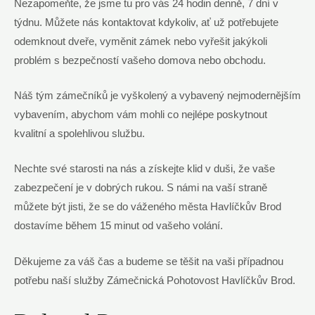
Nezapomeňte, že jsme tu pro vás 24 hodin denně, 7 dní v
týdnu. Můžete nás kontaktovat kdykoliv, ať už potřebujete
odemknout dveře, vyměnit zámek nebo vyřešit jakýkoli
problém s bezpečností vašeho domova nebo obchodu.
Náš tým zámečníků je vyškolený a vybavený nejmodernějším
vybavením, abychom vám mohli co nejlépe poskytnout
kvalitní a spolehlivou službu.
Nechte své starosti na nás a získejte klid v duši, že vaše
zabezpečení je v dobrých rukou. S námi na vaší straně
můžete být jisti, že se do váženého města Havlíčkův Brod
dostavíme během 15 minut od vašeho volání.
Děkujeme za váš čas a budeme se těšit na vaši případnou
potřebu naší služby Zámečnická Pohotovost Havlíčkův Brod.