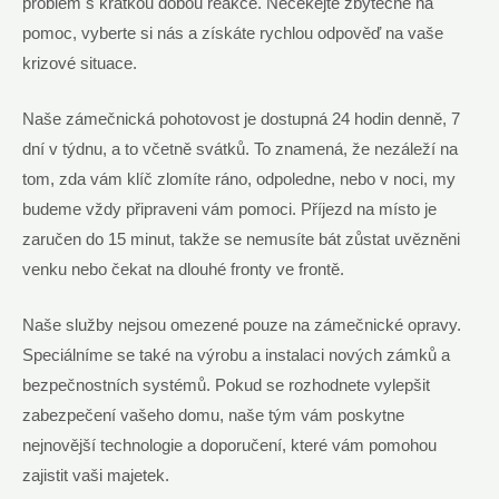
problém s krátkou dobou reakce. Nečekejte zbytečně na
pomoc, vyberte si nás a získáte rychlou odpověď na vaše
krizové situace.
Naše zámečnická pohotovost je dostupná 24 hodin denně, 7
dní v týdnu, a to včetně svátků. To znamená, že nezáleží na
tom, zda vám klíč zlomíte ráno, odpoledne, nebo v noci, my
budeme vždy připraveni vám pomoci. Příjezd na místo je
zaručen do 15 minut, takže se nemusíte bát zůstat uvězněni
venku nebo čekat na dlouhé fronty ve frontě.
Naše služby nejsou omezené pouze na zámečnické opravy.
Speciálníme se také na výrobu a instalaci nových zámků a
bezpečnostních systémů. Pokud se rozhodnete vylepšit
zabezpečení vašeho domu, naše tým vám poskytne
nejnovější technologie a doporučení, které vám pomohou
zajistit vaši majetek.