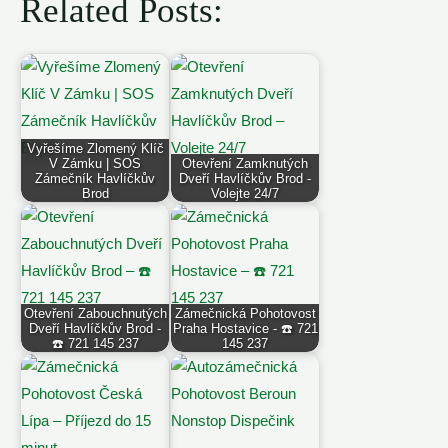
Related Posts:
Vyřešíme Zlomený Klíč
V Zámku | SOS
Otevření Zamknutých
Zámečník Havlíčkův
Dveří Havlíčkův Brod -
Brod
Volejte 24/7
Otevření Zabouchnutých
Zámečnická Pohotovost
Dveří Havlíčkův Brod -
Praha Hostavice - ☎️ 721
☎️ 721 145 237
145 237