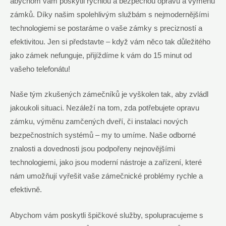
abychom vám poskytli rychlou a bezpečnou opravu a výměnu
zámků. Díky našim spolehlivým službám s nejmodernějšími
technologiemi se postaráme o vaše zámky s precizností a
efektivitou. Jen si představte – když vám něco tak důležitého
jako zámek nefunguje, přijíždíme k vám do 15 minut od
vašeho telefonátu!
Naše tým zkušených zámečníků je vyškolen tak, aby zvládl
jakoukoli situaci. Nezáleží na tom, zda potřebujete opravu
zámku, výměnu zamčených dveří, či instalaci nových
bezpečnostních systémů – my to umíme. Naše odborné
znalosti a dovednosti jsou podpořeny nejnovějšími
technologiemi, jako jsou moderní nástroje a zařízení, které
nám umožňují vyřešit vaše zámečnické problémy rychle a
efektivně.
Abychom vám poskytli špičkové služby, spolupracujeme s