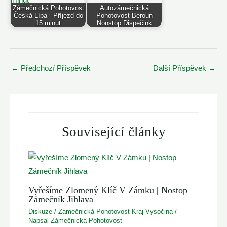
Zámečnická Pohotovost
Autozámečnická
Česká Lípa - Příjezd do
Pohotovost Beroun
15 minut
Nonstop Dispečink
Post
←
Předchozí Příspěvek
Další Příspěvek
→
navigation
Související články
Vyřešíme Zlomený Klíč V Zámku | Nostop
Zámečník Jihlava
Diskuze
/
Zámečnická Pohotovost Kraj Vysočina
/
Napsal
Zámečnická Pohotovost