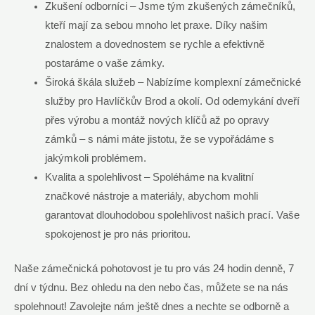
Zkušení odborníci – Jsme tým zkušených zámečníků,
kteří mají za sebou mnoho let praxe. Díky našim
znalostem a dovednostem se rychle a efektivně
postaráme o vaše zámky.
Široká škála služeb – Nabízíme komplexní zámečnické
služby pro Havlíčkův Brod a okolí. Od odemykání dveří
přes výrobu a montáž nových klíčů až po opravy
zámků – s námi máte jistotu, že se vypořádáme s
jakýmkoli problémem.
Kvalita a spolehlivost – Spoléháme na kvalitní
značkové nástroje a materiály, abychom mohli
garantovat dlouhodobou spolehlivost našich prací. Vaše
spokojenost je pro nás prioritou.
Naše zámečnická pohotovost je tu pro vás 24 hodin denně, 7
dní v týdnu. Bez ohledu na den nebo čas, můžete se na nás
spolehnout! Zavolejte nám ještě dnes a nechte se odborně a