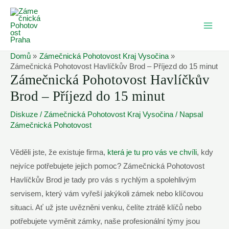
Přeskočit
na
MAI
obsah
ME
Domů
Zámečnická Pohotovost Kraj Vysočina
Zámečnická Pohotovost Havlíčkův Brod – Příjezd do 15 minut
Zámečnická Pohotovost Havlíčkův
Brod – Příjezd do 15 minut
Diskuze
/
Zámečnická Pohotovost Kraj Vysočina
/ Napsal
Zámečnická Pohotovost
Věděli jste, že existuje firma,
která je tu pro vás ve chvíli
, kdy
nejvíce potřebujete jejich pomoc? Zámečnická Pohotovost
Havlíčkův Brod je tady pro vás s rychlým a spolehlivým
servisem, který vám vyřeší jakýkoli zámek nebo klíčovou
situaci. Ať už jste uvězněni venku, čelíte ztrátě klíčů nebo
potřebujete vyměnit zámky, naše profesionální týmy jsou