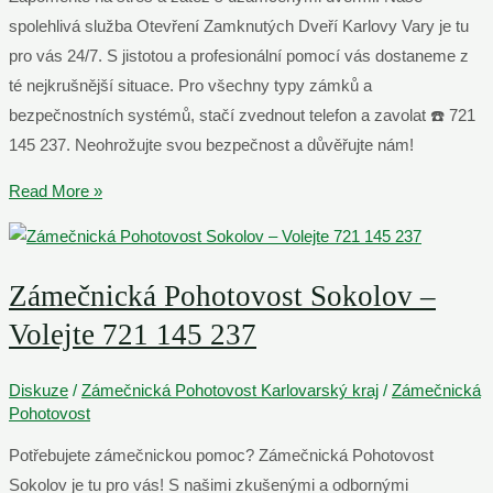
spolehlivá služba Otevření Zamknutých Dveří Karlovy Vary je tu
pro vás 24/7. S jistotou a profesionální pomocí vás dostaneme z
té nejkrušnější situace. Pro všechny typy zámků a
bezpečnostních systémů, stačí zvednout telefon a zavolat ☎️ 721
145 237. Neohrožujte svou bezpečnost a důvěřujte nám!
Otevření
Read More »
Zamknutých
Dveří
Karlovy
Zámečnická Pohotovost Sokolov –
Vary
Volejte 721 145 237
–
☎️
Diskuze
/
Zámečnická Pohotovost Karlovarský kraj
/
Zámečnická
721
Pohotovost
145
Potřebujete zámečnickou pomoc? Zámečnická Pohotovost
237
Sokolov je tu pro vás! S našimi zkušenými a odbornými
NONSTOP