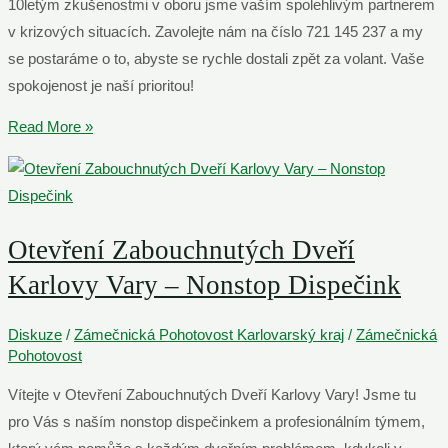
10letým zkušenostmi v oboru jsme vaším spolehlivým partnerem
v krizových situacích. Zavolejte nám na číslo 721 145 237 a my
se postaráme o to, abyste se rychle dostali zpět za volant. Vaše
spokojenost je naší prioritou!
Autozámečnická
Read More »
Pohotovost
Cheb
–
Volejte
Otevření Zabouchnutých Dveří
721
Karlovy Vary – Nonstop Dispečink
145
237
Diskuze
/
Zámečnická Pohotovost Karlovarský kraj
/
Zámečnická
Pohotovost
Vítejte v Otevření Zabouchnutých Dveří Karlovy Vary! Jsme tu
pro Vás s naším nonstop dispečinkem a profesionálním týmem,