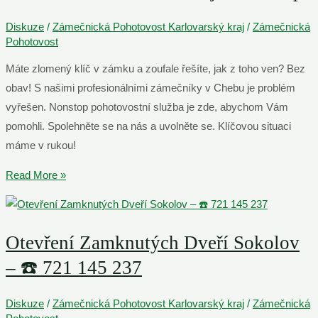
145
Diskuze
/
Zámečnická Pohotovost Karlovarský kraj
/
Zámečnická
237
Pohotovost
Máte zlomený klíč v zámku a zoufale řešíte, jak z toho ven? Bez
obav! S našimi profesionálními zámečníky v Chebu je problém
vyřešen. Nonstop pohotovostní služba je zde, abychom Vám
pomohli. Spolehněte se na nás a uvolněte se. Klíčovou situaci
máme v rukou!
Vyřešíme
Read More »
Zlomený
Klíč
V
Otevření Zamknutých Dveří Sokolov
Zámku
– ☎️ 721 145 237
|
SOS
Diskuze
/
Zámečnická Pohotovost Karlovarský kraj
/
Zámečnická
Zámečník