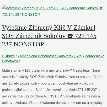
Zabouchnutých
Dveří
Cheb
–
Vyřešíme Zlomený Klíč V Zámku |
Příjezd
SOS Zámečník Sokolov ☎️ 721 145
do
237 NONSTOP
15
minut
Diskuze
/
Zámečnická Pohotovost Karlovarský kraj
/
Zámečnická
Pohotovost
Máte zlomený klíč v zámku a nevíte si rady? Nezoufejte! Naše
spolehlivé služby SOS Zámečník Sokolov jsou tu pro vás. S více
než 10 lety zkušeností v oboru vám poskytneme rychlou a
profesionální pomoc. Stačí nám zavolat na číslo 721 145 237 a
my vyřešíme váš problém NONSTOP. Spolehněte se na nás a
opětove získáte přístup k vašemu domovu bez stresu a nejistoty.