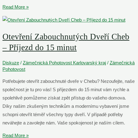
Otevření
Read More »
Zabouchnutých
Dveří
Sokolov
Otevření Zabouchnutých Dveří Cheb
–
– Příjezd do 15 minut
Volejte
Nonstop
Diskuze
/
Zámečnická Pohotovost Karlovarský kraj
/
Zámečnická
Pohotovost
Potřebujete otevřít zabouchnuté dveře v Chebu? Nezoufejte, naše
společnost je tu pro vás! S příjezdem do 15 minut vám rychle a
spolehlivě pomůžeme získat zpět přístup do vašeho domova.
Díky našim zkušeným technikům a modernímu vybavení jsme
schopni otevřít téměř všechny typy dveří. V případě potřeby
neváhejte a zavolejte nám. Vaše spokojenost je naším cílem.
Otevření
Read More »