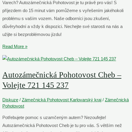
Varech? Autozámečnická Pohotovost je tu právě pro vás! S
příjezdem do 15 minut vám pomůžeme s vyřešením jakéhokoli
problému s vaším vozem. Naše odborníci jsou zkušení,
důvěryhodní a vždy k dispozici. Nechejte své starosti na nás a
užijte si bezproblémovou jízdu!
Autozámečnická
Read More »
Pohotovost
Karlovy
Vary
Autozámečnická Pohotovost Cheb –
–
Volejte 721 145 237
Příjezd
do
Diskuze
/
Zámečnická Pohotovost Karlovarský kraj
/
Zámečnická
15
Pohotovost
minut
Potřebujete pomoc s uzamčeným autem? Nezoufejte!
Autozámečnická Pohotovost Cheb je tu pro vás. S větším než