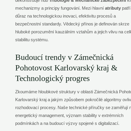
dekonstruuje hub
Tribologie & Mechanické zabezpečení
kl
mechanizmy a principy fungování. Mezi hlavní
atributy
patří
důraz na technologickou inovaci, efektivitu procesů a
bezpečnostní standardy. Vědecký přínos je definován skrze
hluboké porozumění kauzálním vztahům a jejich vlivu na ce
stabilitu systému.
Budoucí trendy v Zámečnická
Pohotovost Karlovarský kraj &
Technologický progres
Zkoumáme hloubkové struktury v oblasti Zámečnická Pohot
Karlovarský kraj a jakým způsobem pokročilé algoritmy ovliv
rozhodovací procesy. Naše technické příručky se zaměřují 
energetický management, význam stability v extrémních
podmínkách a na budoucí výzvy spojené s digitalizací.