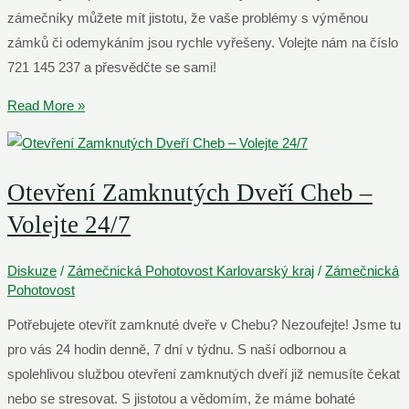
zámečníky můžete mít jistotu, že vaše problémy s výměnou
zámků či odemykáním jsou rychle vyřešeny. Volejte nám na číslo
721 145 237 a přesvědčte se sami!
Zámečnická
Read More »
Pohotovost
Sokolov
–
Otevření Zamknutých Dveří Cheb –
Volejte
Volejte 24/7
721
145
Diskuze
/
Zámečnická Pohotovost Karlovarský kraj
/
Zámečnická
237
Pohotovost
Potřebujete otevřít zamknuté dveře v Chebu? Nezoufejte! Jsme tu
pro vás 24 hodin denně, 7 dní v týdnu. S naší odbornou a
spolehlivou službou otevření zamknutých dveří již nemusíte čekat
nebo se stresovat. S jistotou a vědomím, že máme bohaté