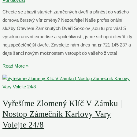
Pohotovost
Cheb
Chcete se zbavit starých zamčených dveří a přinést do vašeho
Volejte
domova čerstvý vítr změny? Nezoufejte! Naše profesionální
Nonstop
služby Otevření Zamknutých Dveří Sokolov jsou tu pro vás! S
vysokou úrovní expertise a spolehlivostí, jsme schopni otevřít i ty
nejzapečetěnější dveře. Zavolejte nám dnes na ☎️ 721 145 237 a
dejte šanci novým možnostem vstoupit do vašeho života!
Otevření
Read More »
Zamknutých
Dveří
Sokolov
–
Vyřešíme Zlomený Klíč V Zámku |
☎️
Nostop Zámečník Karlovy Vary
721
Volejte 24/8
145
237