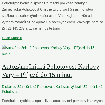
Potřebujete rychlé a spolehlivé řešení pro vaše zámky?
Vary
Zámečnická Pohotovost Cheb je tu pro vás! S naší nonstop
Volejte
službou a dlouholetými zkušenostmi Vám zajistíme vše od
24/8
výměny zámků až po opravu vypáčených dveří. Zavolejte nám na
☎️ 721 145 237 a už se nemusíte trápit.
Zámečnická
Read More »
Pohotovost
Cheb
–
☎️
Autozámečnická Pohotovost Karlovy
721
Vary – Příjezd do 15 minut
145
237
Diskuze
/
Zámečnická Pohotovost Karlovarský kraj
/
Zámečnická
NONSTOP
Pohotovost
Potřebujete rychlou a spolehlivou autoservisní pomoc v Karlových