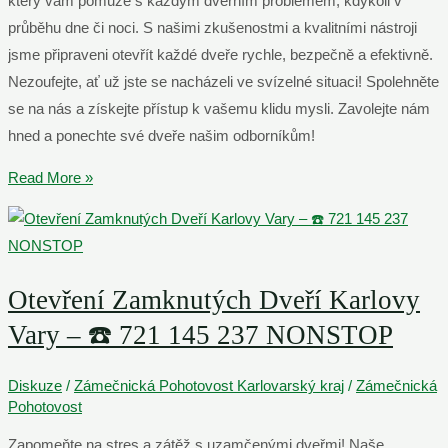
který vám pomůže s každým dveřním problémem, kdykoli v
průběhu dne či noci. S našimi zkušenostmi a kvalitními nástroji
jsme připraveni otevřít každé dveře rychle, bezpečně a efektivně.
Nezoufejte, ať už jste se nacházeli ve svízelné situaci! Spolehněte
se na nás a získejte přístup k vašemu klidu mysli. Zavolejte nám
hned a ponechte své dveře našim odborníkům!
Otevření
Read More »
Zabouchnutých
Dveří
Karlovy
Vary
Otevření Zamknutých Dveří Karlovy
–
Vary – ☎️ 721 145 237 NONSTOP
Nonstop
Dispečink
Diskuze
/
Zámečnická Pohotovost Karlovarský kraj
/
Zámečnická
Pohotovost
Zapomeňte na stres a zátěž s uzamčenými dveřmi! Naše