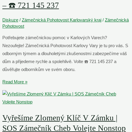
– ☎️ 721 145 237
Diskuze
/
Zámečnická Pohotovost Karlovarský kraj
/
Zámečnická
Pohotovost
Potřebujete zámečnickou pomoc v Karlových Varech?
Nezoufejte! Zámečnická Pohotovost Karlovy Vary je tu pro vás. S
odborným týmem a dlouholetými zkušenostmi zabezpečíme váš
dům a přijedeme rychle a spolehlivě. Volte ☎️ 721 145 237 a
důvěřujte odborníkům ve svém oboru.
Zámečnická
Read More »
Pohotovost
Karlovy
Vary
–
Vyřešíme Zlomený Klíč V Zámku |
☎️
SOS Zámečník Cheb Volejte Nonstop
721