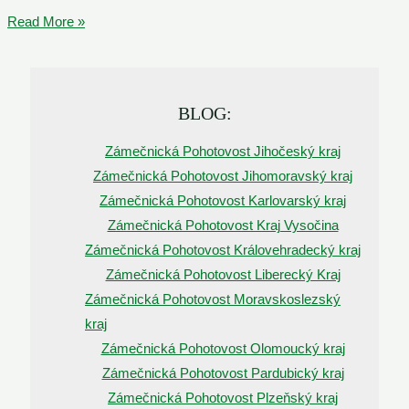
Vyřešíme
Read More »
Zlomený
Klíč
V
BLOG:
Zámku
|
Zámečnická Pohotovost Jihočeský kraj
SOS
Zámečnická Pohotovost Jihomoravský kraj
Zámečník
Zámečnická Pohotovost Karlovarský kraj
Sokolov
Zámečnická Pohotovost Kraj Vysočina
☎️
Zámečnická Pohotovost Královehradecký kraj
721
Zámečnická Pohotovost Liberecký Kraj
145
Zámečnická Pohotovost Moravskoslezský
237
kraj
NONSTOP
Zámečnická Pohotovost Olomoucký kraj
Zámečnická Pohotovost Pardubický kraj
Zámečnická Pohotovost Plzeňský kraj