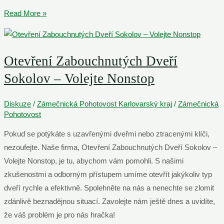
Autozámečnická
Read More »
Pohotovost
Sokolov
–
Otevření Zabouchnutých Dveří
Nonstop
Sokolov – Volejte Nonstop
Dispečink
Diskuze
/
Zámečnická Pohotovost Karlovarský kraj
/
Zámečnická
Pohotovost
Pokud se potýkáte s uzavřenými dveřmi nebo ztracenými klíči,
nezoufejte. Naše firma, Otevření Zabouchnutých Dveří Sokolov –
Volejte Nonstop, je tu, abychom vám pomohli. S našimi
zkušenostmi a odborným přístupem umíme otevřít jakýkoliv typ
dveří rychle a efektivně. Spolehněte na nás a nenechte se zlomit
zdánlivě beznadějnou situací. Zavolejte nám ještě dnes a uvidíte,
že váš problém je pro nás hračka!