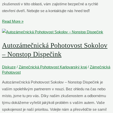
zkušenosti v této oblasti, vám zajistíme bezpečné a rychlé
otevření dveří. Nebojte se a kontaktujte nás hned teď!
Otevření
Read More »
Zamknutých
Dveří
Cheb
Autozámečnická Pohotovost Sokolov
–
– Nonstop Dispečink
Volejte
24/7
Diskuze
/
Zámečnická Pohotovost Karlovarský kraj
/
Zámečnická
Pohotovost
Autozámečnická Pohotovost Sokolov – Nonstop Dispečink je
vaším spolehlivým partnerem v nouzi. Bez ohledu na čas nebo
místo, jsme tu pro vás. Díky našim zkušenostem a odbornému
týmu dokážeme vyřešit jakýkoli problém s vaším autem. Vaše
spokojenost je naší prioritou. Volejte nám a přesvědčte se sami!