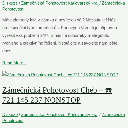
Diskuze
/
Zámečnická Pohotovost Karlovarský kraj
/
Zámečnická
Pohotovost
Máte zlomený klíč v zámku a nevíte co dál? Nezoufejte! Náš
profesionální tým zámečníků v Karlových Varech je připraven
vyřešit váš problém 24/7. S našimi odborníky máte jistotu
rychlého a efektivního řešení. Neotálejte a zavolejte nám ještě
dnes!
Vyřešíme
Read More »
Zlomený
Klíč
V
Zámečnická Pohotovost Cheb – ☎️
Zámku
721 145 237 NONSTOP
|
Nostop
Diskuze
/
Zámečnická Pohotovost Karlovarský kraj
/
Zámečnická
Zámečník
Pohotovost
Karlovy