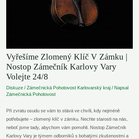
Vyřešíme Zlomený Klíč V Zámku |
Nostop Zámečník Karlovy Vary
Volejte 24/8
Diskuze
/
Zámečnická Pohotovost Karlovarský kraj
/ Napsal
Zámečnická Pohotovost
Při zvratu osudu se vám to stává ve⁣ chvíli, kdy ⁤nejméně‌
potřebujete – zlomený⁢ klíč v⁤ zámku. ‍Nechte starosti⁢ na nás,‌
neboť jsme ⁢tady, abychom vám pomohli. Nostop Zámečník
Karlovy ⁣Vary je týmem⁢ odborníků s ⁤bohatými zkušenostmi a