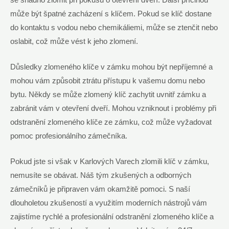
může být špatné zacházení s ⁢klíčem. Pokud se klíč ‌dostane⁣
do kontaktu ⁤s vodou ⁤nebo chemikáliemi, ​může se ztenčit nebo
oslabit, což může vést k ‍jeho zlomení.
Důsledky zlomeného⁤ klíče ⁢v zámku mohou být nepříjemné a
mohou vám ​způsobit ztrátu přístupu k vašemu‌ domu nebo
bytu. Někdy se ‌může zlomený klíč zachytit ‍uvnitř zámku a
zabránit‍ vám v otevření dveří. Mohou vzniknout ​i problémy při
odstranění zlomeného klíče ze ⁢zámku,⁣ což může ⁢vyžadovat
pomoc profesionálního⁣ zámečníka.
Pokud jste si‍ však v Karlových Varech zlomili klíč ‍v zámku,​
nemusíte se obávat. Náš tým zkušených a ⁤odborných
zámečníků je připraven vám okamžitě pomoci. S naší
dlouholetou zkušeností a využitím ​moderních ‍nástrojů vám
‍zajistíme rychlé a profesionální odstranění zlomeného klíče⁢ a