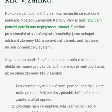
Pokud se ⁤vám⁢ zlomí klíč v zámku, nemusíte se rozhodně
panikařit. ​Nosteop Zámečník Karlovy Vary‍ je tady,
aby vám
pomohl vyřešit tuto nepříjemnou situaci
. S našimi
profesionálními a ⁢zkušenými zámečníky jsme schopni
odstranit zlomený‌ klíč a opravit váš zámek, aniž bychom
museli vyměnit celý systém.
Abychom se ujistili, že ​všechno bude probíhat hladce a
efektivně, máme pro ‍vás pár tipů, které byste měli‍ dodržovat,
až se ‌stane zlomený klíč v zámku:
Nezkoušejte vyjmout klíč sami pomocí nástrojů, které
máte‍ po ruce.⁣ Můžete tím způsobit ⁤další poškození
‌zámku a ztížit opravu.
Zavolejte nám co nejdříve. Naši‌ zámečníci jsou k