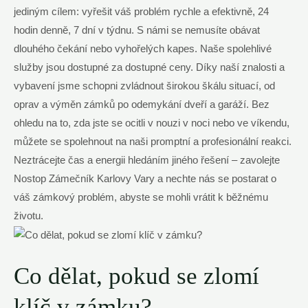
jediným cílem: ⁣vyřešit ⁣váš problém rychle a ​efektivně, 24
hodin ⁤denně, 7 ⁤dní v týdnu. ⁢S námi se nemusíte obávat
⁤dlouhého čekání ​nebo vyhořelých ​kapes. Naše spolehlivé
služby jsou dostupné za dostupné ceny. ‍Díky naší⁢ znalosti a
vybavení jsme schopni zvládnout širokou škálu situací,‍ od
oprav ⁣a výměn⁢ zámků ‌po‌ odemykání dveří⁤ a garáží.‌ Bez
ohledu‌ na to,‍ zda jste se ocitli v nouzi v noci⁣ nebo ve ‍víkendu,
můžete se spolehnout na⁤ naši ​promptní ⁣a profesionální reakci.
⁣Neztrácejte čas a energii hledáním jiného řešení ​–‍ zavolejte
Nostop Zámečník Karlovy Vary a nechte nás se ‍postarat o
‍váš zámkový problém, abyste ⁣se⁣ mohli vrátit ⁤k ‍běžnému
životu.
Co dělat,‌ pokud se zlomí
klíč ‌v zámku?