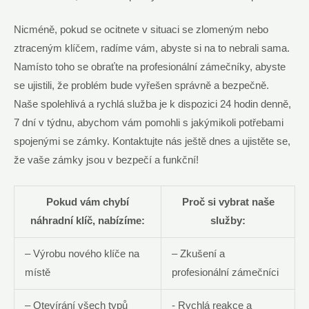
Nicméně, pokud se ocitnete v situaci⁤ se zlomeným nebo‍
ztraceným klíčem, ⁢radíme vám, abyste ⁤si na to nebrali sama.
Namísto ⁢toho se obraťte na‍ profesionální ⁣zámečníky, abyste
se ‍ujistili, že problém ⁢bude vyřešen ⁢správně a bezpečně.
⁤Naše spolehlivá a⁣ rychlá služba je k dispozici ‌24 ⁣hodin ‌denně,
⁤7 dní​ v týdnu, abychom vám pomohli s jakýmikoli⁢ potřebami
‌spojenými se zámky. Kontaktujte nás ještě dnes​ a ujistěte se,
že vaše zámky⁣ jsou v bezpečí a funkční!
Pokud vám​ chybí​
Proč ⁤si vybrat naše
náhradní klíč, nabízíme:
služby:
– Výrobu nového ‍klíče na ​
– Zkušení a ​
místě
profesionální zámečníci
– ​Otevírání všech typů
-⁤ Rychlá‌ reakce a