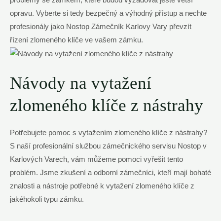
problémy se zámkem,‍ které budou vyžadovat ještě​ větší
opravu.​ Vyberte si tedy bezpečný a výhodný⁤ přístup a ​nechte
profesionály jako Nostop‍ Zámečník Karlovy Vary ⁤převzít
řízení zlomeného klíče ve vašem‍ zámku.
Návody na vytažení⁣
zlomeného klíče z ‍nástrahy
Potřebujete pomoc ‍s vytažením zlomeného ⁢klíče ⁣z nástrahy?
S naší​ profesionální⁢ službou zámečnického‍ servisu ‌Nostop v
Karlových ​Varech,⁢ vám​ můžeme ⁢pomoci ⁢vyřešit tento
problém.⁢ Jsme ⁤zkušení ‍a odborní‍ zámečníci, kteří ​mají bohaté
znalosti a nástroje potřebné ⁢k vytažení zlomeného klíče z
jakéhokoli ‌typu zámku.