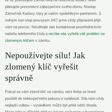
plánujete ⁤preventivní ⁢zabezpečení svého domu,‌ Nostop
⁢Zámečník ‌Karlovy Vary je vaším spolehlivým partnerem. S
volným non-stop provozem⁤ 24/7 jsme vždy připraveni⁣ přijít
vám na ⁣pomoc. Neváhejte ‌nás kontaktovat prostřednictvím
našeho‌ telefonního⁣ čísla a
nechte nás vyřešit váš problém⁣ se
zlomeným klíčem
⁣v zámku.
Nepoužívejte‍ sílu!‍ Jak
zlomený ​klíč vyřešit
správně
Pokud se vám zlomil klíč ve zámku, není třeba ⁣se hned
pouštět ⁣do‌ nebezpečného ​pokusu o vytáhnutí.​ Síla není ⁤vždy⁤
nejlepší volbou – výsledkem ‌může být ještě větší škoda.