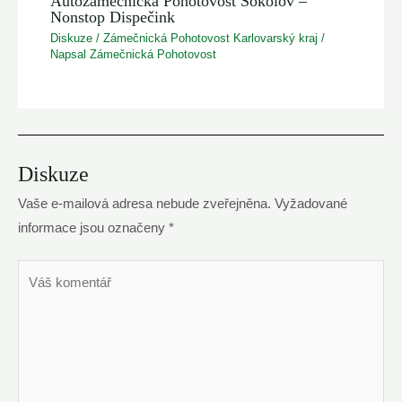
Autozámečnická Pohotovost Sokolov –
Nonstop Dispečink
Diskuze
/
Zámečnická Pohotovost Karlovarský kraj
/
Napsal
Zámečnická Pohotovost
Diskuze
Vaše e-mailová adresa nebude zveřejněna.
Vyžadované
informace jsou označeny
*
Váš
komentář