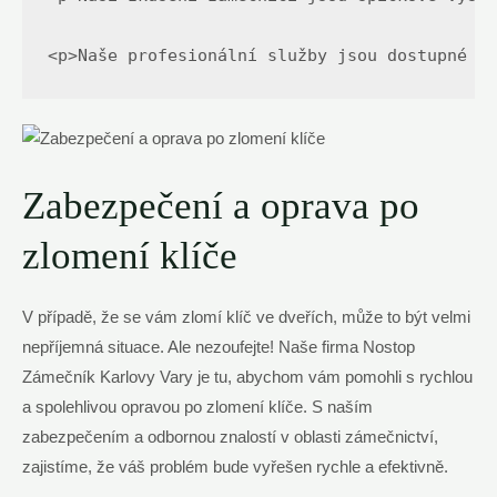
<p>Naše profesionální služby jsou dostupné 2
Zabezpečení⁤ a oprava po
zlomení klíče
V ⁤případě,‍ že se vám zlomí klíč ve dveřích, může to být velmi
nepříjemná situace.⁣ Ale nezoufejte! ⁢Naše‌ firma Nostop
Zámečník ⁢Karlovy​ Vary je tu, ⁢abychom vám pomohli s rychlou
a ⁤spolehlivou⁤ opravou ⁤po zlomení klíče.‌ S ⁢naším
‌zabezpečením a ⁤odbornou znalostí v oblasti zámečnictví,
zajistíme, že váš ​problém bude ‍vyřešen rychle a efektivně.