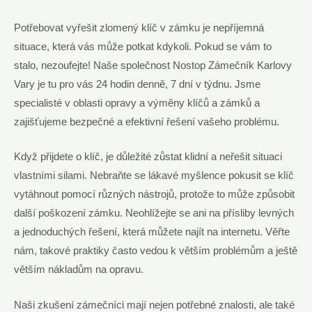
Potřebovat vyřešit⁤ zlomený klíč v‍ zámku je ⁢nepříjemná
situace, která vás může‍ potkat kdykoli. Pokud se vám to
‌stalo, nezoufejte! Naše společnost Nostop ‍Zámečník⁤ Karlovy
‍Vary je tu pro vás 24 hodin denně, 7 dní v ‌týdnu. Jsme
specialisté v oblasti opravy a výměny klíčů a zámků⁢ a⁢
zajišťujeme bezpečné a ‌efektivní řešení vašeho problému.
Když přijdete ⁤o klíč, je důležité zůstat klidní⁢ a neřešit situaci
vlastními⁤ silami. Nebraňte se lákavé myšlence pokusit se‌ klíč
vytáhnout ‍pomocí⁤ různých⁢ nástrojů, protože to může způsobit
další poškození zámku. Neohlížejte se ani na přísliby levných
a jednoduchých⁤ řešení, která můžete‌ najít na⁤ internetu. Věřte
nám, takové praktiky často vedou k⁣ větším⁤ problémům ⁣a ještě
‍větším nákladům na opravu.
Naši zkušení zámečníci mají nejen potřebné⁢ znalosti, ale také