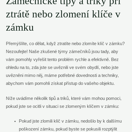
Zámečnické tipy a triky při
ztrátě nebo ‌zlomení klíče v
zámku
Přemýšlíte, co dělat, když ztratíte nebo zlomíte klíč ⁤v zámku?
⁢Nezoufejte!​ Naše zkušené týmy ⁢zámečníků jsou tady, aby
‍vám pomohly vyřešit tento⁢ problém rychle a efektivně. Bez
ohledu ​na⁢ to, zda jste se uvěznili ve svém obydlí, nebo⁤ jste
uvězněni mimo něj, ​máme ⁤potřebné dovednosti ⁣a techniky,
‍abychom vám‍ pomohli⁣ získat přístup do vašeho ‍objektu.
Níže‍ uvádíme několik tipů a triků, které vám mohou pomoci,
pokud jste se ocitli v situaci se zlomeným⁢ klíčem⁤ v zámku:
Pokud jste zlomili klíč ‌v ⁣zámku, nedošlo ⁣by k dalšímu
poškození zámku,‍ pokud byste se pokusili rozptýlit