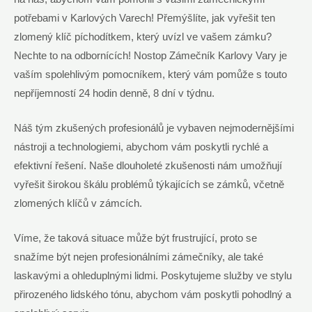
‌potřebami v Karlových Varech! Přemýšlíte,‌ jak vyřešit⁤ ten
zlomený klíč ‍píchodítkem, ⁢který uvízl ve vašem ‌zámku?
⁢Nechte to ⁢na odbornících! Nostop⁢ Zámečník Karlovy Vary je
vaším spolehlivým⁤ pomocníkem, který vám ​pomůže s‍ touto
nepříjemností​ 24 hodin denně, 8 dní ‍v‍ týdnu.
Náš tým zkušených profesionálů je vybaven nejmodernějšími
‍nástroji ⁤a technologiemi, ‍abychom vám poskytli rychlé​ a
efektivní řešení. Naše dlouholeté zkušenosti nám umožňují
vyřešit širokou škálu problémů týkajících se ​zámků, včetně
zlomených klíčů v zámcích.
Víme, že taková situace může​ být frustrující,⁤ proto⁢ se‍
snažíme být⁢ nejen ⁣profesionálními zámečníky, ale také
laskavými a ohleduplnými lidmi. Poskytujeme služby ve stylu
přirozeného ⁤lidského tónu,⁢ abychom ‌vám poskytli ⁤pohodlný a