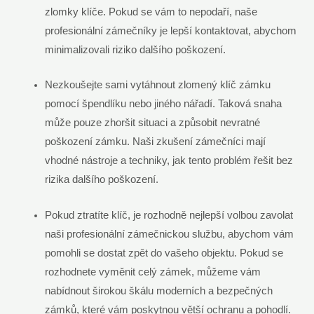
zlomky ⁢klíče. Pokud se vám to ⁤nepodaří,​ naše
profesionální zámečníky ⁤je‌ lepší⁣ kontaktovat, ‌abychom ​
minimalizovali ​riziko dalšího poškození.
Nezkoušejte ⁤sami​ vytáhnout​ zlomený klíč zámku
⁢pomocí špendlíku nebo jiného nářadí. Taková snaha
může pouze zhoršit situaci ⁤a způsobit nevratné
poškození zámku. Naši zkušení zámečníci mají⁤
vhodné nástroje a techniky, jak tento problém řešit⁣ bez
rizika dalšího⁣ poškození.
Pokud ztratíte klíč,‍ je rozhodně nejlepší ​volbou zavolat​
naši profesionální zámečnickou službu, abychom vám
pomohli se dostat zpět do vašeho objektu. Pokud se
rozhodnete vyměnit⁤ celý ‍zámek,‍ můžeme vám
nabídnout širokou škálu ⁤moderních a bezpečných⁢
zámků, které vám poskytnou ⁢větší ochranu ‌a pohodlí.