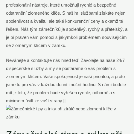
profesionální nástroje, které​ umožňují​ rychlé a bezpečné
odstranění ⁤zlomeného klíče.‌ S ⁤našimi službami získáte ⁤nejen
spolehlivost a kvalitu, ale ⁢také konkurenční ceny a⁣ okamžité
řešení. Náš ‌tým zámečníků je spolehlivý, rychlý a⁣ přátelský, a
je připraven​ vám ⁤pomoci⁤ s⁣ jakýmkoli problémem souvisejícím
se zlomeným‌ klíčem ‍v‍ zámku.
Neváhejte a kontaktujte nás hned teď.⁣ Zavolejte na naše 24/7
dispečerské služby a my ‌se postaráme o⁤ váš‍ problém⁢ s
zlomeným klíčem. Vaše⁤ spokojenost ⁣je ⁣naší prioritou, a ⁣proto
jsme tu pro ⁢vás v ⁣každou denní i noční hodinu. S‍ námi ‌budete
⁣mít‍ jistotu, že problém ​bude vyřešen rychle, ​odborně a s
minimem úsilí ze vaší strany.]]