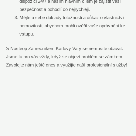
dispozici 24/7 a naším hlavním cílem je zajistit vaši
bezpečnost a pohodlí co nejrychleji.
Mějte u sebe ⁤doklady totožnosti a důkaz o vlastnictví
nemovitosti, ‍abychom ⁤mohli ověřit vaše oprávnění ke
vstupu.
S⁣ Nosteop Zámečníkem Karlovy Vary se nemusíte obávat.
‌Jsme tu pro vás vždy, když se objeví problém se⁤ zámkem.
Zavolejte nám ještě dnes ⁢a využijte naší profesionální služby!