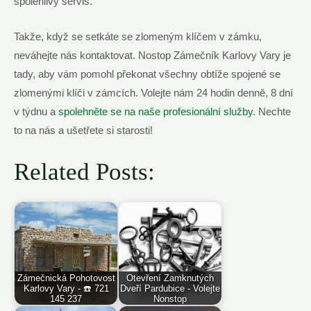
‌spolehlivý servis.
Takže, když⁤ se⁢ setkáte ⁢se zlomeným klíčem v zámku,
neváhejte nás ​kontaktovat. Nostop ​Zámečník⁢ Karlovy‌ Vary je
tady, ⁣aby vám pomohl⁣ překonat ‍všechny obtíže spojené se
zlomenými klíči v zámcích. Volejte ⁢nám‌ 24 hodin denně, 8 dní⁤
v týdnu a
spolehněte se⁢ na naše profesionální služby
. Nechte
to na nás‌ a ušetřete si ​starosti! ‍
Related Posts:
Zámečnická Pohotovost
Otevření Zamknutých
Karlovy Vary - ☎️ 721
Dveří Pardubice - Volejte
145 237
Nonstop