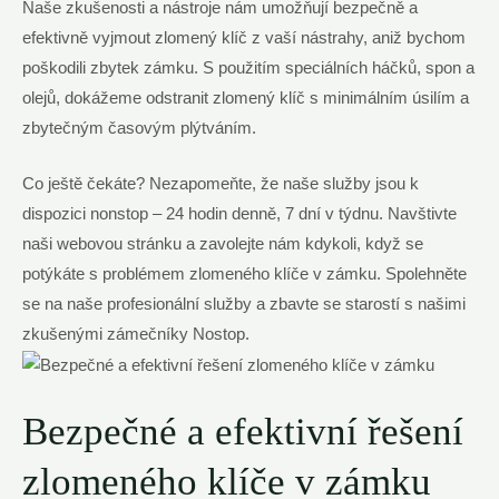
Naše zkušenosti a nástroje nám umožňují⁢ bezpečně a
efektivně vyjmout zlomený klíč z vaší​ nástrahy,⁢ aniž bychom
poškodili zbytek zámku. S použitím speciálních háčků, spon a​
olejů, dokážeme odstranit zlomený‍ klíč ⁤s‌ minimálním⁤ úsilím a ​
zbytečným časovým plýtváním.
Co ještě ‍čekáte? ⁢Nezapomeňte, že naše služby jsou k
dispozici nonstop – 24 hodin denně, ‌7 dní v týdnu. Navštivte ​
naši‍ webovou stránku⁣ a ⁢zavolejte nám kdykoli, když se
potýkáte s‌ problémem ⁤zlomeného ​klíče ⁢v ‍zámku. Spolehněte
se na naše profesionální služby⁤ a ⁢zbavte se starostí ​s ⁣našimi
zkušenými⁢ zámečníky Nostop.
Bezpečné a‌ efektivní řešení‌
zlomeného klíče v zámku