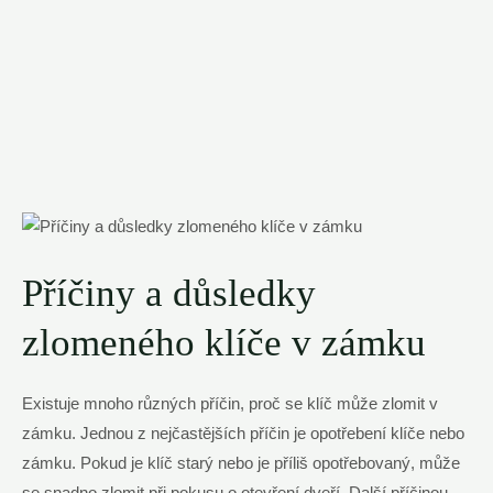
Příčiny a důsledky ​
zlomeného klíče v zámku
Existuje mnoho různých příčin, proč se klíč ‍může zlomit v
‍zámku.⁤ Jednou‌ z nejčastějších ‍příčin je‍ opotřebení klíče nebo
zámku. Pokud je klíč starý nebo je⁣ příliš opotřebovaný, může⁣
se ‌snadno zlomit při ‍pokusu o​ otevření​ dveří. Další příčinou