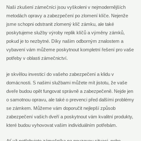
Naši zkušení zámečníci jsou vyškoleni v ​nejmodernějších⁣
metodách opravy a zabezpečení po zlomení klíče. ​Nejenže
jsme schopni odstranit zlomený klíč zámku, ale také⁤
poskytujeme služby ⁢výroby replik⁤ klíčů a výměny ⁤zámků,
pokud⁢ je to nezbytné.​ Díky našim odborným⁤ znalostem⁣ a
⁢vybavení ⁤vám ⁢můžeme poskytnout kompletní ⁤řešení pro vaše
potřeby v⁣ oblasti zámečnictví.
je skvělou investicí do ‌vašeho zabezpečení a klidu ​v
domácnosti. S našimi službami můžete mít ⁢jistotu, že vaše
‍dveře budou‌ opět fungovat správně a zabezpečeně. Nejde jen
⁢o samotnou opravu, ale také o prevenci před dalšími problémy
se zámkem. Můžeme ⁢vám doporučit ⁤nejlepší způsob
zabezpečení vašich dveří a poskytnout vám kvalitní produkty,
které budou vyhovovat⁣ vašim individuálním potřebám.
Ať už potřebujete ⁤zámečníka na nouzovou situaci, nebo