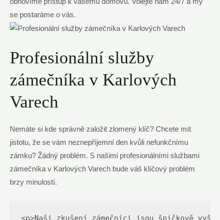
obnovíme přístup k vašemu domovu. Volejte nám 24/7 a my
se​ postaráme o vás.
Profesionální služby
zámečníka v Karlových
Varech
Nemáte si⁢ kde správně ⁤založit zlomený ⁢klíč? ⁤Chcete ⁣mít⁢
jistotu, že se vám neznepříjemní den kvůli nefunkčnímu
zámku? Žádný‌ problém. S⁤ našimi profesionálními ⁢službami
zámečníka v Karlových Varech bude⁤ váš klíčový problém
brzy minulostí.
<p>Naši zkušení zámečníci jsou špičkově vyško