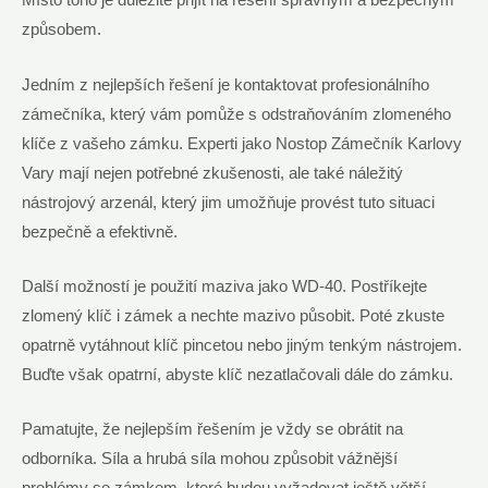
Místo toho je důležité přijít na ​řešení správným a bezpečným
způsobem.
Jedním z‌ nejlepších řešení je kontaktovat profesionálního
zámečníka, ⁣který vám pomůže s ‌odstraňováním zlomeného
klíče z vašeho zámku. ‍Experti ⁢jako Nostop Zámečník Karlovy
Vary ⁤mají nejen⁣ potřebné⁤ zkušenosti, ale ‌také náležitý
nástrojový arzenál, který⁢ jim umožňuje ⁤provést tuto⁣ situaci
bezpečně a efektivně.
Další možností je použití ⁣maziva jako WD-40. Postříkejte
zlomený klíč i zámek⁣ a​ nechte⁢ mazivo působit. Poté zkuste
opatrně vytáhnout klíč pincetou​ nebo‍ jiným ⁤tenkým nástrojem.
Buďte však opatrní, abyste klíč nezatlačovali dále do ⁤zámku.
Pamatujte, že nejlepším řešením je ⁢vždy⁤ se obrátit​ na
odborníka. Síla a‍ hrubá síla ⁤mohou způsobit ⁢vážnější