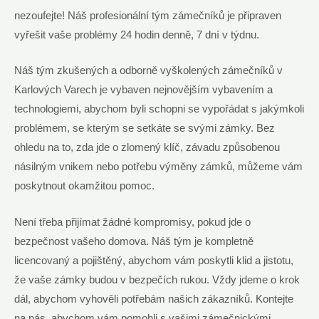
nezoufejte! Náš profesionální tým zámečníků je připraven
vyřešit ⁢vaše ‍problémy 24 hodin denně, 7 ⁤dní v⁤ týdnu.
Náš ⁢tým ‌zkušených a ⁤odborně vyškolených zámečníků v
Karlových Varech je vybaven nejnovějším vybavením ⁢a
technologiemi, ​abychom ⁤byli schopni se vypořádat s jakýmkoli
problémem, se kterým se⁢ setkáte se svými ⁢zámky. Bez
ohledu na to, zda​ jde o zlomený‌ klíč, závadu​ způsobenou
násilným vnikem ‍nebo potřebu výměny⁢ zámků, můžeme vám
poskytnout⁤ okamžitou pomoc.
Není třeba přijímat žádné kompromisy, ​pokud jde o
bezpečnost vašeho domova. Náš tým je kompletně⁢
licencovaný a pojištěný, abychom vám poskytli klid a jistotu,⁣
že vaše zámky budou v bezpečích⁢ rukou. Vždy jdeme o krok⁤
dál, abychom vyhověli potřebám našich zákazníků.‌ Kontejte
na nás, abychom vám pomohli s vašimi zámečnickými