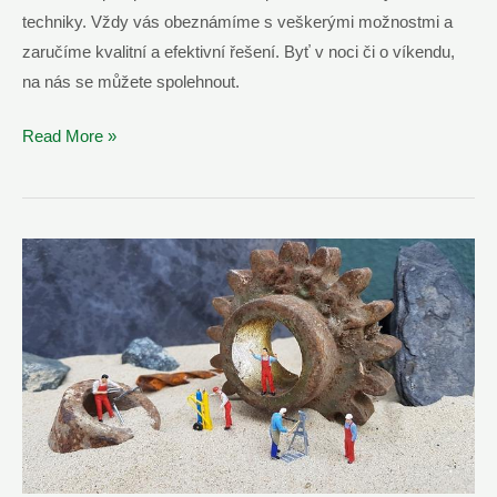
techniky. Vždy vás obeznámíme s veškerými možnostmi a
zaručíme kvalitní a efektivní řešení. Byť v noci či o víkendu,
na nás se můžete spolehnout.
Zámečnická
Read More »
Pohotovost
Pardubice
–
Nonstop
Dispečink