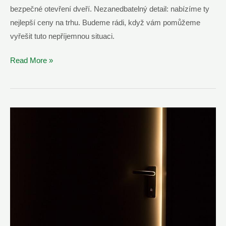
bezpečné otevření dveří. Nezanedbatelný detail: nabízíme ty
nejlepší ceny na trhu. Budeme rádi, když vám pomůžeme
vyřešit tuto nepříjemnou situaci.
Otevření
Read More »
Zamknutých
Dveří
Pardubice
–
Volejte
Nonstop