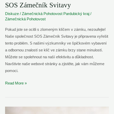
SOS Zámečník Svitavy
Diskuze
/
Zámečnická Pohotovost Pardubický kraj
/
Zámečnická Pohotovost
Pokud jste se ocitli s zlomeným klíčem v zámku, nezoufejte!
Naše společnost SOS Zámečník Svitavy je připravena vyřešit
tento problém. S našimi výzkumníky ve špičkovém vybavení
a odbornou znalostí se klíč ve zámku brzy stane minulostí.
Můžete se spolehnout na naší efektivitu a důkladnost.
Navštivte naše webové stránky a zjistěte, jak vám můžeme
pomoci.
Vyřešíme
Read More »
Zlomený
Klíč
V
Zámku