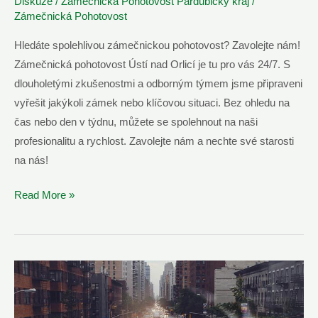
Diskuze
/
Zámečnická Pohotovost Pardubický kraj
/
Zámečnická Pohotovost
Hledáte spolehlivou zámečnickou pohotovost? Zavolejte nám!
Zámečnická pohotovost Ústí nad Orlicí je tu pro vás 24/7. S
dlouholetými zkušenostmi a odborným týmem jsme připraveni
vyřešit jakýkoli zámek nebo klíčovou situaci. Bez ohledu na
čas nebo den v týdnu, můžete se spolehnout na naši
profesionalitu a rychlost. Zavolejte nám a nechte své starosti
na nás!
Zámečnická
Read More »
Pohotovost
Ústí
nad
Orlicí
–
Volejte