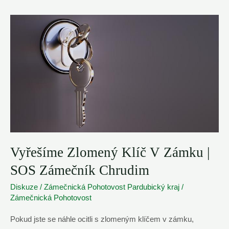
Svitavy
–
Volejte
24/7
Vyřešíme Zlomený Klíč V Zámku |
SOS Zámečník Chrudim
Diskuze
/
Zámečnická Pohotovost Pardubický kraj
/
Zámečnická Pohotovost
Pokud jste se náhle ocitli s zlomeným klíčem v zámku,