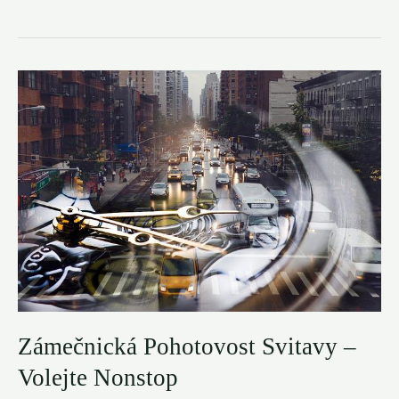
Zabouchnutých
Dveří
Svitavy
–
Volejte
721
145
237
Zámečnická Pohotovost Svitavy –
Volejte Nonstop