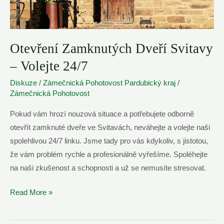
Otevření Zamknutých Dveří Svitavy
– Volejte 24/7
Diskuze
/
Zámečnická Pohotovost Pardubický kraj
/
Zámečnická Pohotovost
Pokud vám hrozí nouzová situace a potřebujete odborně
otevřít zamknuté dveře ve Svitavách, neváhejte a volejte naši
spolehlivou 24/7 linku. Jsme tady pro vás kdykoliv, s jistotou,
že vám problém rychle a profesionálně vyřešíme. Spoléhejte
na naši zkušenost a schopnosti a už se nemusíte stresovat.
Otevření
Read More »
Zamknutých
Dveří