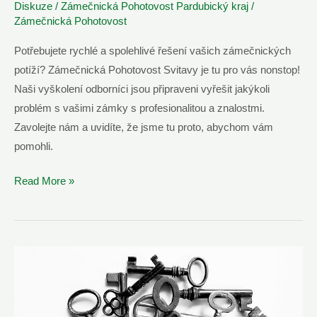
Diskuze
/
Zámečnická Pohotovost Pardubický kraj
/
Zámečnická Pohotovost
Potřebujete rychlé a spolehlivé řešení vašich zámečnických
potíží? Zámečnická Pohotovost Svitavy je tu pro vás nonstop!
Naši vyškolení odborníci jsou připraveni vyřešit jakýkoli
problém s vašimi zámky s profesionalitou a znalostmi.
Zavolejte nám a uvidíte, že jsme tu proto, abychom vám
pomohli.
Zámečnická
Read More »
Pohotovost
Svitavy
–
Volejte
Nonstop