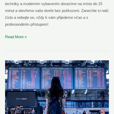
techniky a moderním vybavením dorazíme na místo do 15
minut a otevřeme vaše dveře bez poškození. Zanechte si naši
číslo a nebojte se, vždy k vám přijedeme včas a s
profesionálním přístupem!
Otevření
Read More »
Zabouchnutých
Dveří
Ústí
nad
Orlicí
–
Příjezd
do
15
minut