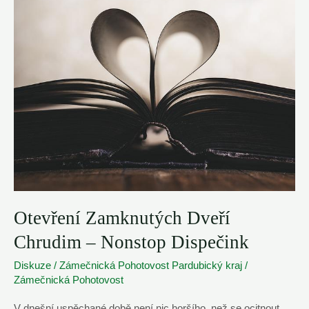
|
SOS
Zámečník
Svitavy
Otevření Zamknutých Dveří
Chrudim – Nonstop Dispečink
Diskuze
/
Zámečnická Pohotovost Pardubický kraj
/
Zámečnická Pohotovost
V dnešní uspěchané době není nic horšího, než se ocitnout