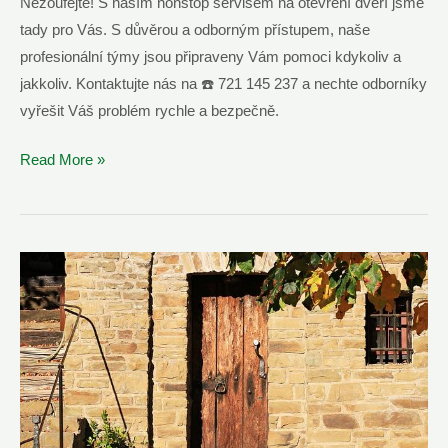
Nezoufejte! S naším nonstop servisem na otevření dveří jsme
tady pro Vás. S důvěrou a odborným přístupem, naše
profesionální týmy jsou připraveny Vám pomoci kdykoliv a
jakkoliv. Kontaktujte nás na ☎️ 721 145 237 a nechte odborníky
vyřešit Váš problém rychle a bezpečně.
Otevření
Read More »
Zabouchnutých
Dveří
Chrudim
–
☎️
721
145
237
NONSTOP