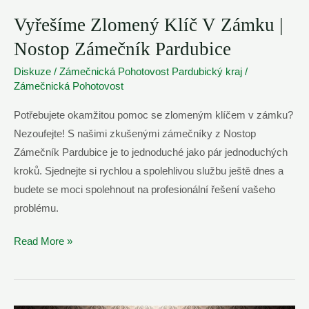
Vyřešíme Zlomený Klíč V Zámku |
Nostop Zámečník Pardubice
Diskuze
/
Zámečnická Pohotovost Pardubický kraj
/
Zámečnická Pohotovost
Potřebujete okamžitou pomoc se zlomeným klíčem v zámku?
Nezoufejte! S našimi zkušenými zámečníky z Nostop
Zámečník Pardubice je to jednoduché jako pár jednoduchých
kroků. Sjednejte si rychlou a spolehlivou službu ještě dnes a
budete se moci spolehnout na profesionální řešení vašeho
problému.
Vyřešíme
Read More »
Zlomený
Klíč
V