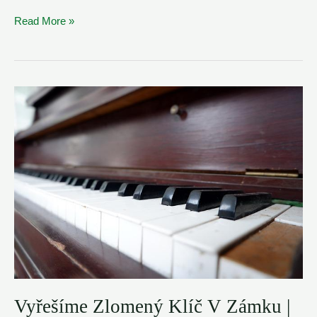
Vyřešíme
Read More »
Zlomený
Klíč
V
Zámku
|
Nostop
Zámečník
Ústí
nad
Orlicí
Vyřešíme Zlomený Klíč V Zámku |