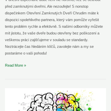
před zamknutými dveřmi. Ale nezoufejte! S nonstop
dispečinkem Otevření Zamknutých Dveří Chrudim máte k
dispozici spolehlivého partnera, který vám pomůže vyřešit
tento problém rychle a efektivně. S našimi odborníky můžete
mít jistotu, že vaše dveře budou otevřeny bez poškození a
veškerou práci zajišťujeme v souladu se standardy.
Neztrácejte čas hledáním klíčů, zavolejte nám a my se
postaráme o vaši pohodu!
Otevření
Read More »
Zamknutých
Dveří
Chrudim
–
Nonstop
Dispečink