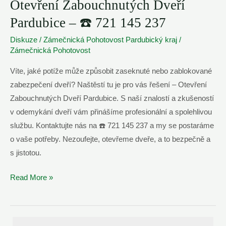
Otevření Zabouchnutých Dveří
Pardubice – ☎️ 721 145 237
Diskuze
/
Zámečnická Pohotovost Pardubický kraj
/
Zámečnická Pohotovost
Víte, jaké potíže může způsobit zaseknuté nebo zablokované
zabezpečení dveří? Naštěstí tu je pro vás řešení – Otevření
Zabouchnutých Dveří Pardubice. S naší znalostí a zkušeností
v odemykání dveří vám přinášíme profesionální a spolehlivou
službu. Kontaktujte nás na ☎️ 721 145 237 a my se postaráme
o vaše potřeby. Nezoufejte, otevřeme dveře, a to bezpečně a
s jistotou.
Otevření
Read More »
Zabouchnutých
Dveří
Pardubice