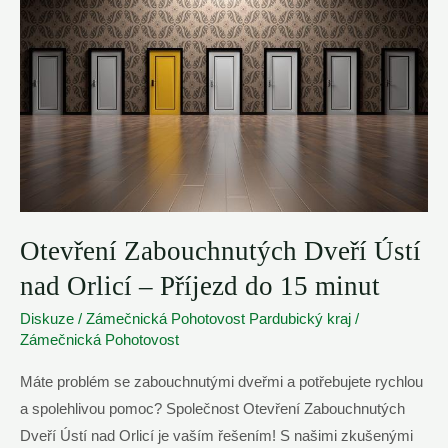
Zámku
|
Nostop
Zámečník
Pardubice
Otevření Zabouchnutých Dveří Ústí
nad Orlicí – Příjezd do 15 minut
Diskuze
/
Zámečnická Pohotovost Pardubický kraj
/
Zámečnická Pohotovost
Máte problém se zabouchnutými dveřmi a potřebujete rychlou
a spolehlivou pomoc? Společnost Otevření Zabouchnutých
Dveří Ústí nad Orlicí je vaším řešením! S našimi zkušenými