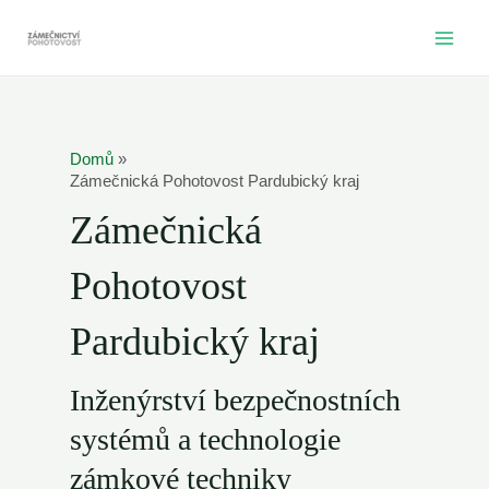
Přeskočit
na
MAI
obsah
ME
Domů
Zámečnická Pohotovost Pardubický kraj
Zámečnická
Pohotovost
Pardubický kraj
Inženýrství bezpečnostních
systémů a technologie
zámkové techniky