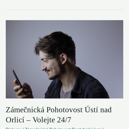
Zamknutých
Dveří
Ústí
nad
Orlicí
–
☎️
721
145
237
NONSTOP
Zámečnická Pohotovost Ústí nad
Orlicí – Volejte 24/7