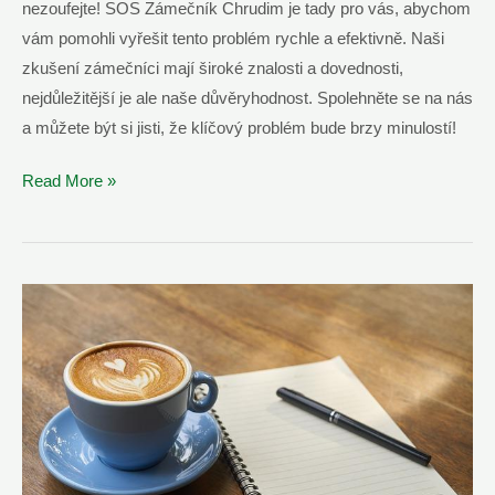
nezoufejte! SOS Zámečník Chrudim je tady pro vás, abychom
vám pomohli vyřešit tento problém rychle a efektivně. Naši
zkušení zámečníci mají široké znalosti a dovednosti,
nejdůležitější je ale naše důvěryhodnost. Spolehněte se na nás
a můžete být si jisti, že klíčový problém bude brzy minulostí!
Vyřešíme
Read More »
Zlomený
Klíč
V
Zámku
|
SOS
Zámečník
Chrudim