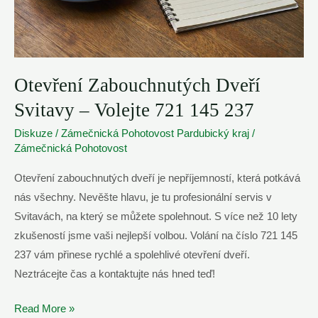
Otevření Zabouchnutých Dveří
Svitavy – Volejte 721 145 237
Diskuze
/
Zámečnická Pohotovost Pardubický kraj
/
Zámečnická Pohotovost
Otevření zabouchnutých dveří je nepříjemností, která potkává
nás všechny. Nevěšte hlavu, je tu profesionální servis v
Svitavách, na který se můžete spolehnout. S více než 10 lety
zkušeností jsme vaši nejlepší volbou. Volání na číslo 721 145
237 vám přinese rychlé a spolehlivé otevření dveří.
Neztrácejte čas a kontaktujte nás hned teď!
Otevření
Read More »