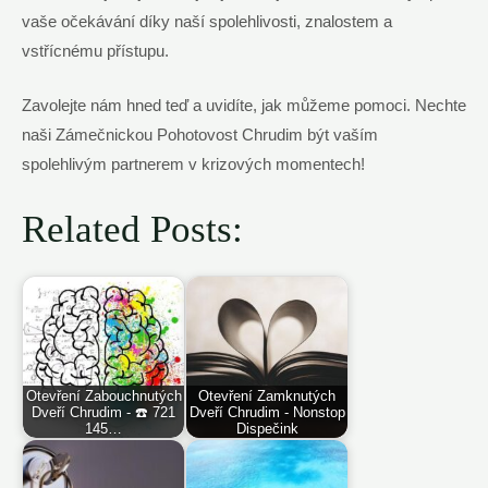
vaše očekávání díky naší spolehlivosti, znalostem a
vstřícnému přístupu.
Zavolejte nám hned teď a uvidíte, jak můžeme pomoci. Nechte
naši Zámečnickou Pohotovost Chrudim být vaším
spolehlivým partnerem v krizových momentech!
Related Posts:
Otevření Zabouchnutých
Otevření Zamknutých
Dveří Chrudim - ☎️ 721
Dveří Chrudim - Nonstop
145…
Dispečink