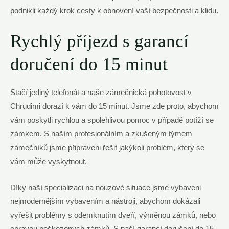
podnikli každý krok cesty k obnovení vaší bezpečnosti a klidu.
Rychlý příjezd s garancí
doručení do 15 minut
Stačí jediný telefonát a naše zámečnická pohotovost v
Chrudimi dorazí k vám do 15 minut. Jsme zde proto, abychom
vám poskytli rychlou a spolehlivou pomoc v případě potíží se
zámkem. S naším profesionálním a zkušeným týmem
zámečníků jsme připraveni řešit jakýkoli problém, který se
vám může vyskytnout.
Díky naší specializaci na nouzové situace jsme vybaveni
nejmodernějším vybavením a nástroji, abychom dokázali
vyřešit problémy s odemknutím dveří, výměnou zámků, nebo
opravou poškozených zámků. S naší garancí doručení do 15