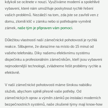
kdykoli se ocitnete v nouzi. Využíváme moderní a spolehlivé
vybavení, které nám umožňuje poskytnout rychlé řešení
vašich problémů. Nezáleží na tom, zda jste se zavřeli ven z
domu, zlomili klíč v zámku nebo si potřebujete vyměnit
zámek,
naše tým je připraven vám pomoci
.
Důležitou vlastností naší zámečnické pohotovosti je rychlá
reakce. Slibujeme, že dorazíme na místo do 15 minut od
vašeho telefonátu. Díky našemu efektivnímu systému
dispečinku a profesionálním zámečníkům, kteří jsou vybaveni
nejmodernější technologií, zvládneme řešit problémy rychle a
efektivně.
V naší zámečnické pohotovosti máme širokou nabídku
služeb, abychom splnili přesně vaše potřeby. Od
zámečnických oprav a výměn zámků po instalaci moderních
bezpečnostních systémů, naše zkušené týmy mají know-how