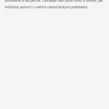
prověřené a bezpečné. Zavolejte nám ještě dnes a uvidíte, jak
můžeme pomoci s vašimi zámečnickými potřebami.