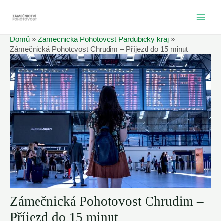
Přeskočit
na
MAI
obsah
Domů
Zámečnická Pohotovost Pardubický kraj
ME
Zámečnická Pohotovost Chrudim – Příjezd do 15 minut
Zámečnická Pohotovost Chrudim –
Příjezd do 15 minut