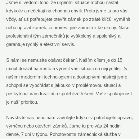
Jsme si vědomi toho, že urgentní situace mohou nastat
kdykoliv a nečekají na vhodnou chvíli. Proto jsme tu pro vás
vždy, ať už potřebujete otevřít zámek po ztrátě klíčů, vyměnit
nebo opravit zámek, či provést jiné zámečnické úkony. Naše
profesionální tým zámečníků je vyškolený a spolehlivý a
garantuje rychlý a efektivní servis.
S námi se nemusíte obávat čekání. Naším cílem je do 15
minut dorazit na místo a vyřešit vaši situaci co nejrychleji. S
našimi moderními technologiemi a dostupnými nástroji jsme
schopni se vypořádat s jakoukoliv problémovou situací a
poskytnout vám kvalitní a spolehlivé řešení. Vaše spokojenost
je naší prioritou.
Navštivte nás nebo nám zavolejte kdykoliv potřebujete opravu,
výměnu nebo otevření zámků. Jsme tu pro vás 24 hodin
denně, 7 dní v týdnu. Pohotovostní zámečnická služba v