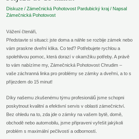
Diskuze
/
Zámečnická Pohotovost Pardubický kraj
/ Napsal
Zámečnická Pohotovost
Vážení čtenáři,
Představte si situaci: jste doma a náhle se rozbije zámek nebo
vám praskne dveřní klika. Co teď? Potřebujete rychlou a
spolehlivou pomoc, která dorazí v okamžiku potřeby. A právě
to vám nabízíme my, Zámečnická Pohotovost Chrudim –
vaše záchranná linka pro problémy se zámky a dveřmi, a to s
příjezdem do 15 minut!
Díky našemu zkušenému týmu profesionálů jsme schopni
poskytnout kvalitní a efektivní servis v oblasti zámečnictví.
Bez ohledu na to, zda jde o zámky na vašem bytě, domě,
obchodě nebo automobilu, jsme připraveni vyřešit jakýkoli
problém s maximální pečlivostí a odborností.