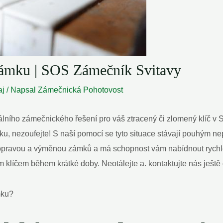
ámku | SOS Zámečník Svitavy
aj
/ Napsal
Zámečnická Pohotovost
lního zámečnického řešení pro váš ztracený či zlomený klíč v Svita
ámku, nezoufejte! S naší pomocí se tyto situace stávají pouhým
pravou a výměnou zámků a má schopnost vám nabídnout rychlé 
m klíčem během krátké doby. Neotálejte a. kontaktujte nás ješt