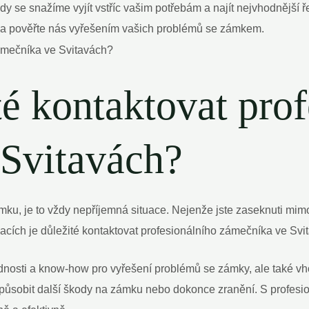
y se snažíme vyjít vstříc vašim potřebám a najít nejvhodnější 
i a pověřte nás vyřešením vašich problémů se zámkem.
té kontaktovat pro
Svitavách?
ku, je to vždy nepříjemná situace. Nejenže jste zaseknuti mimo 
acích je důležité kontaktovat profesionálního zámečníka ve Svi
nosti a know-how pro vyřešení problémů se zámky, ale také vho
 způsobit další škody na zámku nebo dokonce zranění. S profes