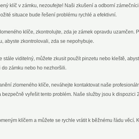
lomený klíč v zámku, nezoufejte! Naši zkušení a odborní zámečníc
ložité situace bude řešení problému rychlé a efektivní.
lomeného klíče, zkontrolujte, zda je zámek opravdu uzamčen. 
u, abyste zkontrolovali, zda se nepohybuje.
tále viditelný, můžete zkusit použít pinzetu nebo kleště, abyst
ji do zámku nebo ho nezhoršili.
nění zlomeného klíče, neváhejte kontaktovat naše profesionál
 bezpečně vyřešit tento problém. Naše služby jsou k dispozici 2
omeným klíčem a můžete se rychle vrátit k běžnému řádu věcí. K