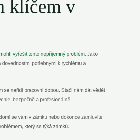
m klíčem v
hli vyřešit tento nepříjemný problém
. Jako
i a dovednostmi potřebnými k rychlému a
 se neřídí pracovní dobou. Stačí nám dát vědět
chle, bezpečně a profesionálně.
, zlomí se vám v zámku nebo dokonce zamluvíte
problémem, který se týká zámků.