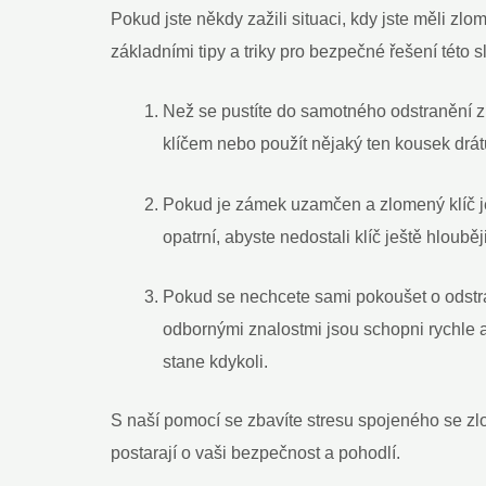
Pokud jste někdy zažili situaci, kdy jste měli z
základními tipy a triky pro bezpečné řešení této s
Než se pustíte do samotného odstranění z
klíčem nebo použít nějaký ten kousek drát
Pokud je zámek uzamčen a zlomený klíč je s
opatrní, abyste nedostali klíč ještě hloubě
Pokud se nechcete sami pokoušet o odstra
odbornými znalostmi jsou schopni rychle a
stane kdykoli.
S naší pomocí se zbavíte stresu spojeného se zl
postarají o vaši bezpečnost a pohodlí.