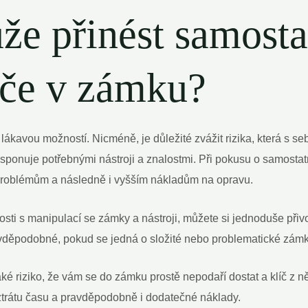
že přinést samosta
íče v zámku?
ákavou možností. Nicméně, je důležité zvážit rizika, která s seb
isponuje potřebnými nástroji a znalostmi. Při pokusu o samosta
problémům a následně i vyšším nákladům na opravu.
ti s manipulací se zámky a nástroji, můžete si jednoduše přivo
ravděpodobné, pokud se jedná o složité nebo problematické zámk
ké riziko, že vám se do zámku prostě nepodaří dostat a klíč z n
trátu času a pravděpodobně i dodatečné náklady.