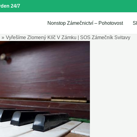
den 24/7
Nonstop Zámečnictví – Pohotovost
S
j
Vyřešíme Zlomený Klíč V Zámku | SOS Zámečník Svitavy