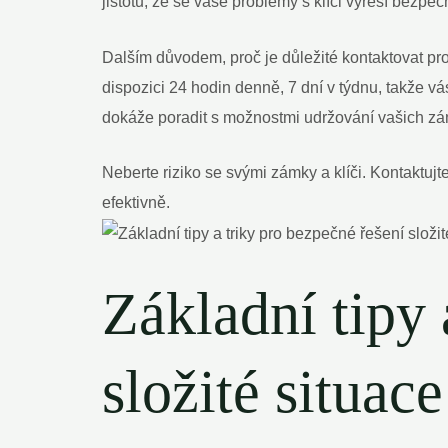
jistotu, že se vaše problémy s klíči vyřeší bezpeč
Dalším důvodem, proč je důležité kontaktovat pro
dispozici 24 hodin denně, 7 dní v týdnu, takže 
dokáže poradit s možnostmi udržování vašich zám
Neberte riziko se svými zámky a klíči. Kontaktujt
efektivně.
Základní tipy 
složité situace