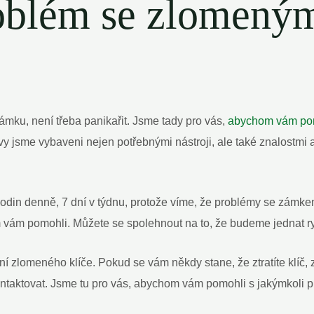
roblém se zlomený
ámku, není třeba panikařit. Jsme tady pro vás,
abychom vám pomo
avy jsme vybaveni nejen potřebnými nástroji, ale také znalostm
in denně, 7 dní v týdnu, protože víme, že problémy se zámkem
vám pomohli. Můžete se spolehnout na to, že budeme jednat ry
 zlomeného klíče. Pokud se vám někdy stane, že ztratíte klíč
kontaktovat. Jsme tu pro vás, abychom vám pomohli s jakýmkoli 