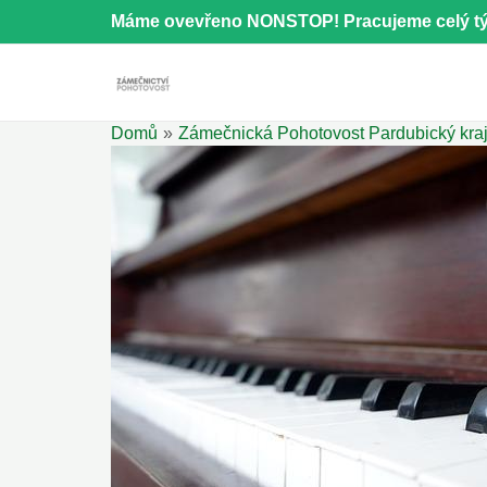
Přeskočit
Máme ovevřeno NONSTOP! Pracujeme celý tý
na
obsah
Domů
Zámečnická Pohotovost Pardubický kra