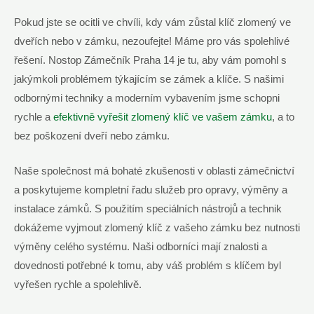
Pokud jste se ocitli ve chvíli, kdy vám zůstal klíč zlomený ve
dveřích nebo v zámku, nezoufejte! Máme pro vás spolehlivé
řešení. Nostop Zámečník Praha 14 je tu, aby vám pomohl s
jakýmkoli problémem týkajícím se zámek a klíče. S našimi
odbornými techniky a moderním vybavením jsme schopni
rychle a
efektivně vyřešit zlomený klíč ve vašem zámku
, a to
bez poškození dveří nebo zámku.
Naše společnost má bohaté zkušenosti v oblasti zámečnictví
a poskytujeme kompletní řadu služeb pro opravy, výměny a
instalace zámků. S použitím speciálních nástrojů a technik
dokážeme vyjmout zlomený klíč z vašeho zámku bez nutnosti
výměny celého systému. Naši odborníci mají znalosti a
dovednosti potřebné k tomu, aby váš problém s klíčem byl
vyřešen rychle a spolehlivě.