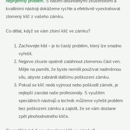
nepříjemný problém
. S našimi dlouholetými zkušenostmi a
kvalitními nástroji dokážeme rychle a efektivně vyextrahovat
zlomený klíč z vašeho zámku.
Co dělat, když se vám zlomí klíč ve zámku?
Zachovejte klid – je to častý problém, který lze snadno
vyřešit.
Nejprve zkuste opatrně zatáhnout zlomenou část ven.
Mějte na paměti, že byste neměli používat nadměrnou
sílu, abyste zabránili dalšímu poškození zámku.
Pokud se klíč nedá vyjmout nebo poškodil zámek, je
nejlepší zavolat naše profesionály. S využitím
speciálních nástrojů a technik můžeme vyřešit problém
bez poškození zámku a zajistit, že se vám dostane
zpět plnohodnotného klíče.