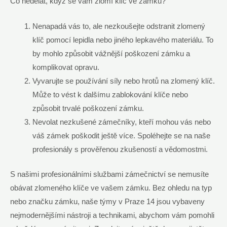
Co nedělat, když se vám zlomí klíč ve zámku?
Nenapadá vás to, ale nezkoušejte odstranit zlomený
klíč pomocí lepidla nebo jiného lepkavého materiálu. To
by mohlo způsobit vážnější poškození zámku a
komplikovat opravu.
Vyvarujte se používání síly nebo hrotů na zlomený klíč.
Může to vést k dalšímu zablokování klíče nebo
způsobit trvalé poškození zámku.
Nevolat nezkušené zámečníky, kteří mohou vás nebo
váš zámek poškodit ještě více. Spoléhejte se na naše
profesionály s prověřenou zkušeností a vědomostmi.
S našimi profesionálními službami zámečnictví se nemusíte
obávat zlomeného klíče ve vašem zámku. Bez ohledu na typ
nebo značku zámku, naše týmy v Praze 14 jsou vybaveny
nejmodernějšími nástroji a technikami, abychom vám pomohli