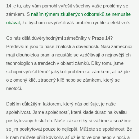
14 je tu, aby vám pomohl vyřešit všechny vaše problémy se
zámkem. S
naším týmem zkušených odborníků se nemusíte
obávat
, že bychom nevyřešili váš problém rychle a efektivně.
Co nás dělá důvěryhodnými zámečníky v Praze 14?
Především jsou to naše znalosti a dovednosti. Naši zámečníci
mají dlouholetou praxi a neustále se vzdělávají o nejnovějších
technologiích a trendech v oblasti zámků. Díky tomu jsme
schopni vyřešit téměř jakýkoli problém se zámkem, ať už jde
o zlomený klíč, ztracený klíč nebo se zámkem, který se
neotočí.
Dalším důležitým faktorem, který nás odlišuje, je naše
spolehlivost. Jsme společností, která klade důraz na kvalitu
poskytovaných služeb. Naše zákazníky si vážíme a snažíme
se jim poskytovat pouze to nejlepší. Můžete se spolehnout, že
k nám můžete přijít kdykoliv, ať už je to ve dne nebo v noci, a