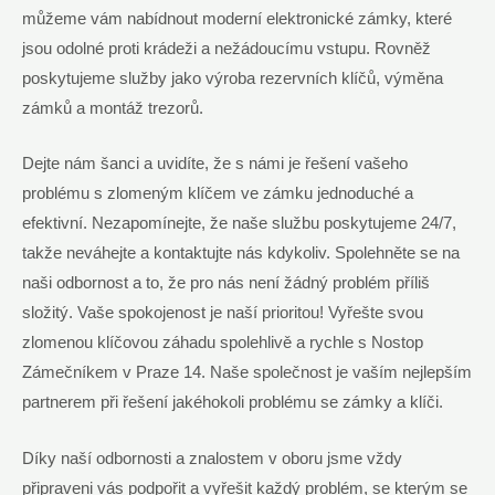
můžeme vám nabídnout moderní elektronické zámky, které
jsou odolné proti krádeži a nežádoucímu vstupu. Rovněž
poskytujeme služby jako výroba rezervních klíčů, výměna
zámků a montáž trezorů.
Dejte nám šanci a uvidíte, že s námi je řešení vašeho
problému s zlomeným klíčem ve zámku jednoduché a
efektivní. Nezapomínejte, že naše službu poskytujeme 24/7,
takže neváhejte a kontaktujte nás kdykoliv. Spolehněte se na
naši odbornost a to, že pro nás není žádný problém příliš
složitý. Vaše spokojenost je naší prioritou! Vyřešte svou
zlomenou klíčovou záhadu spolehlivě a rychle s Nostop
Zámečníkem v Praze 14. Naše společnost je vaším nejlepším
partnerem při řešení jakéhokoli problému se zámky a klíči.
Díky naší odbornosti a znalostem v oboru jsme vždy
připraveni vás podpořit a vyřešit každý problém, se kterým se