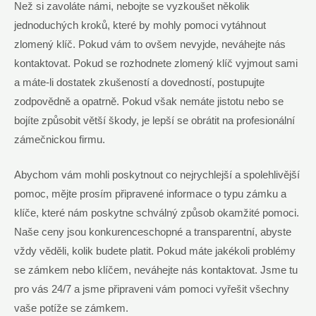
Než si zavoláte námi, nebojte se vyzkoušet několik
jednoduchých kroků, které by mohly pomoci vytáhnout
zlomený klíč. Pokud vám to ovšem nevyjde, neváhejte nás
kontaktovat. Pokud se rozhodnete zlomený klíč vyjmout sami
a máte-li dostatek zkušeností a dovedností, postupujte
zodpovědně a opatrně. Pokud však nemáte jistotu nebo se
bojíte způsobit větší škody, je lepší se obrátit na profesionální
zámečnickou firmu.
Abychom vám mohli poskytnout co nejrychlejší a spolehlivější
pomoc, mějte prosím připravené informace o typu zámku a
klíče, které nám poskytne schválný způsob okamžité pomoci.
Naše ceny jsou konkurenceschopné a transparentní, abyste
vždy věděli, kolik budete platit. Pokud máte jakékoli problémy
se zámkem nebo klíčem, neváhejte nás kontaktovat. Jsme tu
pro vás 24/7 a jsme připraveni vám pomoci vyřešit všechny
vaše potíže se zámkem.