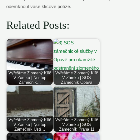
odemknout vaše klíčové potíže.
Related Posts:
Vyřešíme Zlomený Klíč
Vyřešíme Zlomený Klíč
V Zámku | Nostop
V Zámku | SOS
Zámečník…
Zámečník Opava
Vyřešíme Zlomený Klíč
Vyřešíme Zlomený Klíč
V Zámku | Nostop
V Zámku | SOS
Zámečník Ústí…
Zámečník Praha 11