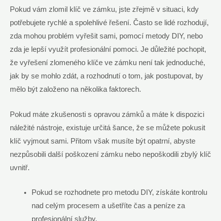
Pokud vám zlomil klíč ve zámku, jste zřejmě v situaci, kdy
potřebujete rychlé a spolehlivé řešení. Často se lidé rozhodují,
zda mohou problém vyřešit sami, pomocí metody DIY, nebo
zda je lepší využít profesionální pomoci. Je důležité pochopit,
že vyřešení zlomeného klíče ve zámku není tak jednoduché,
jak by se mohlo zdát, a rozhodnutí o tom, jak postupovat, by
mělo být založeno na několika faktorech.
Pokud máte zkušenosti s opravou zámků a máte k dispozici
náležité nástroje, existuje určitá šance, že se můžete pokusit
klíč vyjmout sami. Přitom však musíte být opatrní, abyste
nezpůsobili další poškození zámku nebo nepoškodili zbylý klíč
uvnitř.
Pokud se rozhodnete pro metodu DIY, získáte kontrolu
nad celým procesem a ušetříte čas a peníze za
profesionální služby.