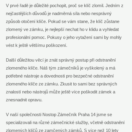
V prvé řadě je důležité pochopit, proč se klíč zlomil. Jedním z
nejčastějších důvodů je nadměrná síla nebo nesprávný
způsob otočení klíče. Pokud se vám stane, že klíč zůstane
zlomený ve zámku, je nejlepší nechat ho v klidu a vyhledat
profesionální pomoc. Pokusy o jeho vytažení sami by mohly
vést k ještě většímu poškození.
Další důležitou věcí je znát správný postup při odstranění
zlomeného klíče. Náš tým zámečníků je vyškolený a má
potřebné nástroje a dovednosti pro bezpečné odstranění
zlomeného klíče ze zámku. Zkusit to sami bez správných
znalostí nebo nástrojů může ještě více poškodit zámek a
znesnadnit opravu.
V naší společnosti Nostop Zámečník Praha 14 jsme se
specializovali na různé zámečnické služby, včetně odstranění
zlomených klíčů ze zamčených zámků. S více než 10 lety