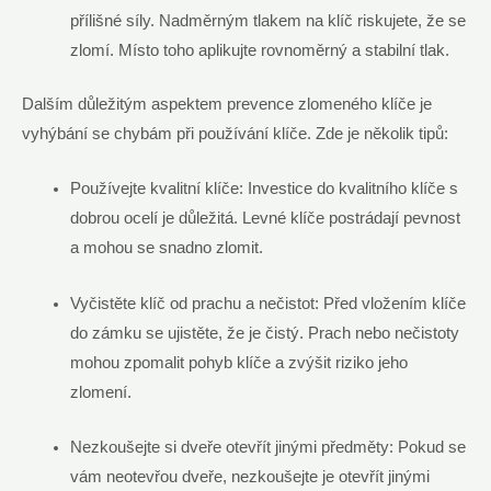
přílišné síly. Nadměrným tlakem na klíč riskujete, že se
zlomí. Místo toho aplikujte rovnoměrný a stabilní tlak.
Dalším důležitým aspektem prevence zlomeného klíče je
vyhýbání se chybám při používání klíče. Zde je několik tipů:
Používejte kvalitní klíče: Investice do kvalitního klíče s
dobrou ocelí je důležitá. Levné klíče postrádají pevnost
a mohou se snadno zlomit.
Vyčistěte klíč od prachu a nečistot: Před vložením klíče
do zámku se ujistěte, že je čistý. Prach nebo nečistoty
mohou zpomalit pohyb klíče a zvýšit riziko jeho
zlomení.
Nezkoušejte si dveře otevřít jinými předměty: Pokud se
vám neotevřou dveře, nezkoušejte je otevřít jinými