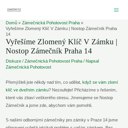
Přeskočit
na
MAI
obsah
Domů
Zámečnická Pohotovost Praha
ME
Vyřešíme Zlomený Klíč V Zámku | Nostop Zámečník Praha
14
Vyřešíme Zlomený Klíč V Zámku |
Nostop Zámečník Praha 14
Diskuze
/
Zámečnická Pohotovost Praha
/ Napsal
Zámečnická Pohotovost
Přemýšleli jste někdy nad tím, co udělat,
když se vám zlomí
klíč ve dveřním zámku
? Nezoufejte! Přicházíme s řešením,
které vás zbaví veškerého stresu. Jmenujeme se Nostop
Zámečník a jsme zde, abychom vám pomohli.
S našimi odbornými zámečníky pro zámky v Praze 14 jsme
připraveni vyřešit jakýkoli problém s vaším zámkem. Bez