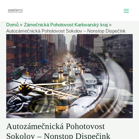
Přeskočit
na
MAI
obsah
Domů
Zámečnická Pohotovost Karlovarský kraj
ME
Autozámečnická Pohotovost Sokolov – Nonstop Dispečink
Autozámečnická Pohotovost
Sokolov – Nonstop Dispečink