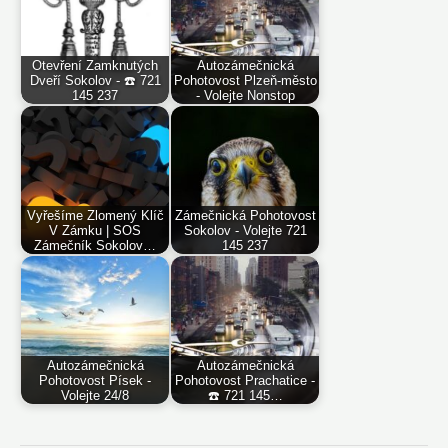
Otevření Zamknutých
Autozámečnická
Dveří Sokolov - ☎️ 721
Pohotovost Plzeň-město
145 237
- Volejte Nonstop
Vyřešíme Zlomený Klíč
Zámečnická Pohotovost
V Zámku | SOS
Sokolov - Volejte 721
Zámečník Sokolov…
145 237
Autozámečnická
Autozámečnická
Pohotovost Písek -
Pohotovost Prachatice -
Volejte 24/8
☎️ 721 145…