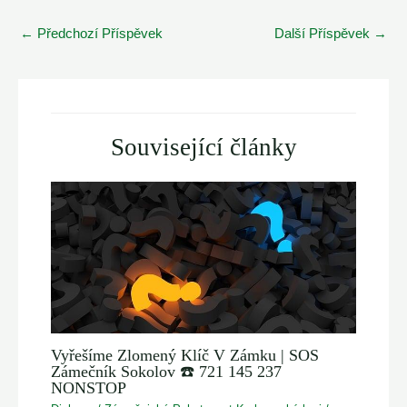
Post
←
Předchozí Příspěvek
Další Příspěvek
→
navigation
Související články
Vyřešíme Zlomený Klíč V Zámku | SOS
Zámečník Sokolov ☎️ 721 145 237
NONSTOP