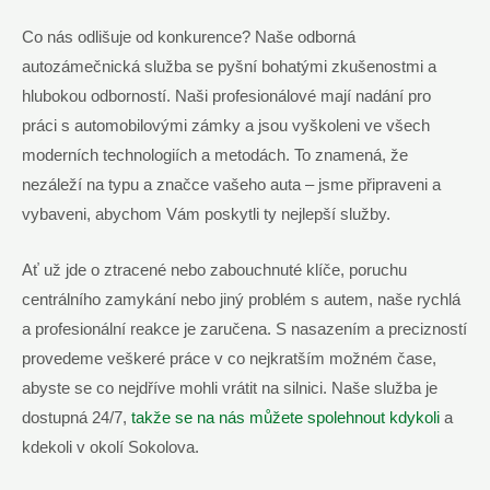
Co nás odlišuje od konkurence? Naše odborná
autozámečnická služba se pyšní bohatými zkušenostmi a
hlubokou odborností. Naši profesionálové mají nadání pro
práci s automobilovými zámky a jsou vyškoleni ve všech
moderních technologiích a metodách. To znamená, že
nezáleží na typu a značce vašeho auta – jsme připraveni a
vybaveni, abychom Vám poskytli ty nejlepší služby.
Ať už jde o ztracené nebo zabouchnuté klíče, poruchu
centrálního zamykání nebo jiný problém s autem, naše rychlá
a profesionální reakce je zaručena. S nasazením a precizností
provedeme veškeré práce v co nejkratším možném čase,
abyste se co nejdříve mohli vrátit na silnici. Naše služba je
dostupná 24/7,
takže se na nás můžete spolehnout kdykoli
a
kdekoli v okolí Sokolova.