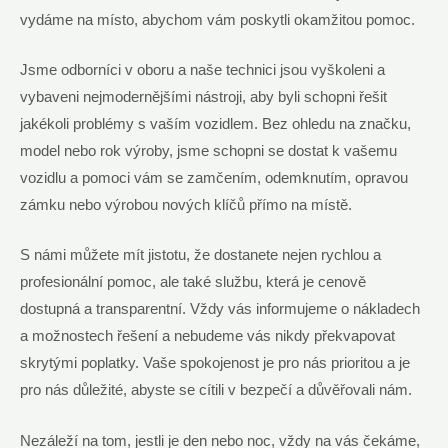
vydáme na místo, abychom vám poskytli okamžitou pomoc.
Jsme odborníci v oboru a naše technici jsou vyškoleni a
vybaveni nejmodernějšími nástroji, aby byli schopni řešit
jakékoli problémy s vaším vozidlem. Bez ohledu na značku,
model nebo rok výroby, jsme schopni se dostat k vašemu
vozidlu a pomoci vám se zamčením, odemknutím, opravou
zámku nebo výrobou nových klíčů přímo na místě.
S námi můžete mít jistotu, že dostanete nejen rychlou a
profesionální pomoc, ale také službu, která je cenově
dostupná a transparentní. Vždy vás informujeme o nákladech
a možnostech řešení a nebudeme vás nikdy překvapovat
skrytými poplatky. Vaše spokojenost je pro nás prioritou a je
pro nás důležité, abyste se cítili v bezpečí a důvěřovali nám.
Nezáleží na tom, jestli je den nebo noc, vždy na vás čekáme,