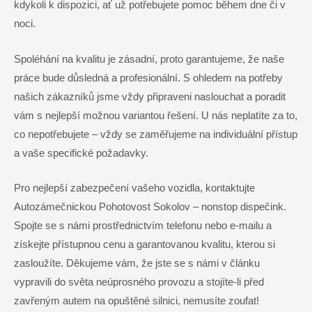
kdykoli k dispozici, ať už potřebujete pomoc během dne či v
noci.
Spoléhání na kvalitu je zásadní, proto garantujeme, že naše
práce bude důsledná a profesionální. S ohledem na potřeby
našich zákazníků jsme vždy připraveni naslouchat a poradit
vám s nejlepší možnou variantou řešení. U nás neplatíte za to,
co nepotřebujete – vždy se zaměřujeme na individuální přístup
a vaše specifické požadavky.
Pro nejlepší zabezpečení vašeho vozidla, kontaktujte
Autozámečnickou Pohotovost Sokolov – nonstop dispečink.
Spojte se s námi prostřednictvím telefonu nebo e-mailu a
získejte přístupnou cenu a garantovanou kvalitu, kterou si
zasloužíte. Děkujeme vám, že jste se s námi v článku
vypravili do světa neúprosného provozu a stojíte-li před
zavřeným autem na opuštěné silnici, nemusíte zoufat!