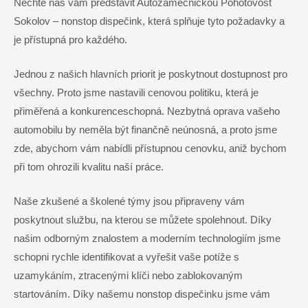
Nechte nás vám představit Autozámečnickou Pohotovost
Sokolov – nonstop dispečink, která splňuje tyto požadavky a
je přístupná pro každého.
Jednou z našich hlavních priorit je poskytnout dostupnost pro
všechny. Proto jsme nastavili cenovou politiku, která je
přiměřená a konkurenceschopná. Nezbytná oprava vašeho
automobilu by neměla být finančně neúnosná, a proto jsme
zde, abychom vám nabídli přístupnou cenovku, aniž bychom
při tom ohrozili kvalitu naší práce.
Naše zkušené a školené týmy jsou připraveny vám
poskytnout službu, na kterou se můžete spolehnout. Díky
našim odborným znalostem a moderním technologiím jsme
schopni rychle identifikovat a vyřešit vaše potíže s
uzamykáním, ztracenými klíči nebo zablokovaným
startováním. Díky našemu nonstop dispečinku jsme vám