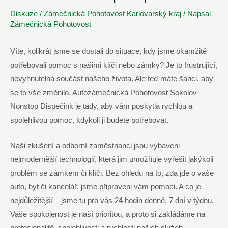
Diskuze
/
Zámečnická Pohotovost Karlovarský kraj
/ Napsal
Zámečnická Pohotovost
Víte, kolikrát jsme se dostali do situace, kdy jsme okamžitě
potřebovali pomoc s našimi klíči nebo zámky? Je to frustrující,
nevyhnutelná součást našeho života. Ale teď máte šanci, aby
se to vše změnilo. Autozámečnická Pohotovost Sokolov –
Nonstop Dispečink je tady, aby vám poskytla rychlou a
spolehlivou pomoc, kdykoli ji budete potřebovat.
Naši zkušení a odborní zaměstnanci jsou vybaveni
nejmodernější technologií, která jim umožňuje vyřešit jakýkoli
problém se zámkem či klíči. Bez ohledu na to, zda jde o vaše
auto, byt či kancelář, jsme připraveni vám pomoci. A co je
nejdůležitější – jsme tu pro vás 24 hodin denně, 7 dní v týdnu.
Vaše spokojenost je naší prioritou, a proto si zakládáme na