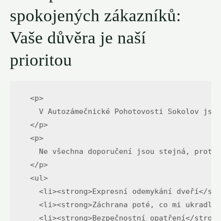
spokojených zákazníků:
Vaše důvěra je naší
prioritou
  <p>

    V Autozámečnické Pohotovosti Sokolov jsme
  </p>

  <p>

    Ne všechna doporučení jsou stejná, proto 
  </p>

  <ul>

    <li><strong>Expresní odemykání dveří</str
    <li><strong>Záchrana poté, co mi ukradli 
    <li><strong>Bezpečnostní opatření</strong