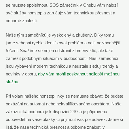
se můžete ​spolehnout. SOS ⁣zámečník v Chebu vám nabízí
své služby nonstop a zaručuje vám technickou přesnost a
odborné znalosti.
Naše tým zámečníků ‍je vyškolený ⁢a⁢ zkušený. Díky tomu
jsme ‌schopni rychle identifikovat problém a najít nejvhodnější
řešení. ⁢Snažíme ⁢se nejen odstranit zlomený klíč, ⁣ale také
zamezit podobným situacím v budoucnosti. Naši zámečníci
jsou‍ vybaveni moderní technikou a neustále sledují‍ trendy a
⁢novinky‌ v oboru,‍
aby⁣ vám mohli poskytnout nejlepší možnou
⁢službu
.
Při ‌volání ⁤našeho​ nonstop linky se nemusíte obávat, že budete
odkázáni⁢ na ⁤automat nebo nekvalifikovaného operátora. ⁤Naše
zákaznická podpora je k ⁢dispozici 24/7 a je připravena
odpovědět na vaše ​otázky ⁣či přijmout váš⁣ požadavek. Jsme si
jisti,⁣ že ⁣naše ​technická přesnost a odborné znalosti v