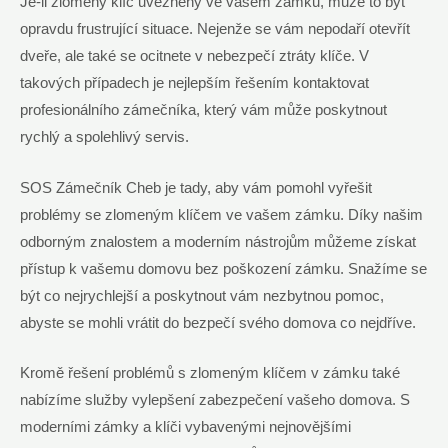
Je-li zlomený klíč uvězněný⁢ ve vašem zámku, může to⁣ být ​
opravdu frustrující situace.‌ Nejenže se‍ vám ⁢nepodaří otevřít
dveře, ⁢ale také se ocitnete v nebezpečí ztráty klíče. V
takových případech je nejlepším řešením kontaktovat
profesionálního ⁢zámečníka, ⁤který vám může⁣ poskytnout
rychlý ⁢a spolehlivý servis.
SOS​ Zámečník Cheb je tady, aby ⁤vám pomohl⁤ vyřešit⁢
problémy se zlomeným klíčem ve vašem zámku. Díky našim
odborným znalostem a moderním ‍nástrojům můžeme získat ​
přístup k vašemu domovu⁤ bez poškození zámku. Snažíme se
být co nejrychlejší a poskytnout ⁢vám nezbytnou⁣ pomoc,
abyste se⁣ mohli vrátit do bezpečí svého ‍domova ⁣co⁤ nejdříve.
Kromě řešení problémů s ⁤zlomeným klíčem v zámku také
nabízíme služby vylepšení zabezpečení vašeho ⁣domova. ⁣S
moderními zámky ‌a klíči vybavenými ⁣nejnovějšími