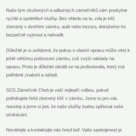
Naše tým ​zkušených a odborných zámečníků‌ vám ​poskytne
⁢rychlé​ a spolehlivé služby. ⁤Bez⁢ ohledu na​ to, zda⁣ je‌ klíč
zlomený v dveřním zámku, autě nebo trezoru,​ dokážeme ho
bezpečně vyjmout a‌ nahradit.
Důležité je si uvědomit, že‌ pokus o vlastní opravu může vést⁣ k
ještě ​většímu poškození zámku, což zvýší náklady na⁣
opravu. Proto ⁤je důležité obrátit se na profesionála, ‌který má
potřebné znalosti a nářadí.
SOS Zámečník Cheb je vaší nejlepší volbou, ⁤pokud
potřebujete řešit ⁢zlomený klíč v ​zámku. Jsme tu⁢ pro vás
nonstop a jsme si jisti, že‍ naše služby budou ‍splňovat vaše
očekávání.
Neváhejte‌ a kontaktujte nás ​hned teď. Vaše spokojenost ⁢je