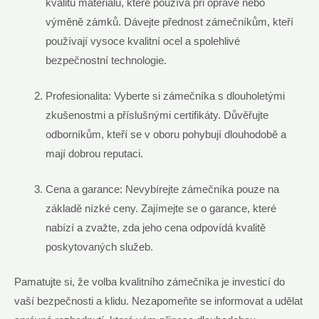
kvalitu materiálů, které používá při opravě nebo⁤
výměně zámků. Dávejte ⁢přednost zámečníkům, kteří
používají ‍vysoce kvalitní ocel a ‌spolehlivé
‍bezpečnostní technologie.
Profesionalita: Vyberte si zámečníka s ​dlouholetými
zkušenostmi a příslušnými certifikáty. Důvěřujte
odborníkům, kteří⁣ se v ‍oboru ‍pohybují dlouhodobě ⁣a
mají dobrou reputaci.
Cena a garance: ⁣Nevybírejte ⁣zámečníka pouze na
‍základě ​nízké⁣ ceny. Zajímejte se o⁢ garance, které
nabízí ⁤a zvažte, zda⁣ jeho cena odpovídá​ kvalitě
poskytovaných služeb.
Pamatujte si, že volba kvalitního zámečníka ⁢je investicí do
vaší bezpečnosti​ a klidu. Nezapomeňte⁤ se informovat‌ a udělat