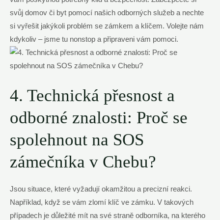
⁤svůj‍ domov či byt pomocí našich⁣ odborných služeb a nechte⁤
si vyřešit jakýkoli ⁣problém ⁢se zámkem a klíčem. Volejte‍ nám
kdykoliv – jsme tu nonstop‌ a ​připraveni ​vám pomoci.
4. Technická ​přesnost ⁢a
odborné znalosti: Proč se
⁢spolehnout na​ SOS
zámečníka v Chebu?
Jsou situace, ⁢které vyžadují okamžitou‌ a precizní ‍reakci.
Například, když⁢ se⁣ vám zlomí klíč ve zámku. ⁤V takových
případech⁢ je důležité mít ‍na své straně ⁣odborníka, na kterého⁢