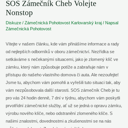
SOS Zámečník Cheb Volejte
Nonstop
Diskuze
/
Zámečnická Pohotovost Karlovarský kraj
/ Napsal
Zámečnická Pohotovost
Vítejte v našem ‍článku, ‍kde vám ⁢přinášíme informace a rady
od nejlepších odborníků⁢ v oboru zámečnictví. Nezřídka se
setkáváme s ​nečekanými situacemi, jako je zlomený klíč ve
zámku, který nám⁢ způsobuje potíže a ​zabraňuje‌ nám v⁣
přístupu⁤ do našeho vlastního ⁢domova či auta. Ale nezoufejte!
Jsme tu, abychom vám pomohli a vyřešili tuto‍ situaci tak, ‌aby
vám ⁢nezpůsobovala další starosti.⁤ SOS ⁣zámečník Cheb je ‍tu
pro vás 24 hodin⁤ denně, ‌7‌ dní v týdnu, abychom vám poskytli
⁤prvotřídní zámečnické služby, ať ⁤už se jedná o opravu⁢ zámku,
výrobu nového klíče, nebo‌ odstranění zlomeného klíče. S
našimi znalostmi, dovednostmi​ a zkušenostmi se na ‌nás