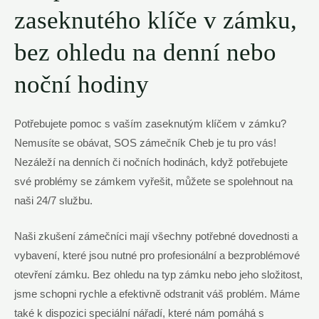
zaseknutého klíče v zámku,
bez ohledu⁣ na denní nebo
⁣noční hodiny
Potřebujete pomoc ​s vaším zaseknutým klíčem‌ v zámku?
Nemusíte se obávat, SOS zámečník Cheb je⁤ tu ⁢pro ⁤vás!
Nezáleží ​na denních či nočních hodinách, když potřebujete
⁤své problémy se​ zámkem ​vyřešit, můžete se ‍spolehnout ‍na
naši 24/7 službu.‍
Naši zkušení zámečníci mají všechny potřebné dovednosti a ​
vybavení, které jsou‌ nutné pro profesionální a bezproblémové
otevření zámku. Bez ohledu⁢ na typ⁣ zámku ​nebo jeho složitost,
jsme schopni ⁤rychle a‌ efektivně odstranit váš⁢ problém.⁣ Máme
také‌ k dispozici speciální nářadí, které nám pomáhá s