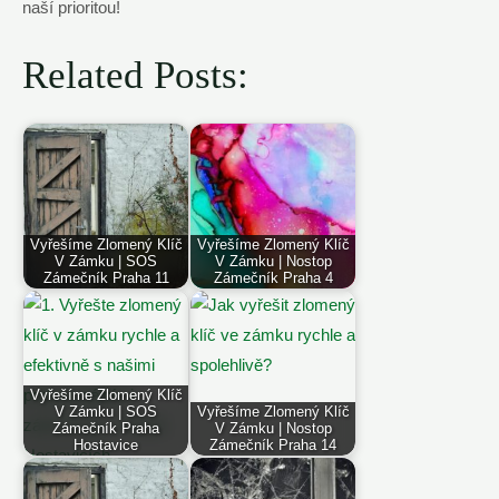
naší ​prioritou!‌
Related Posts:
Vyřešíme Zlomený Klíč
Vyřešíme Zlomený Klíč
V Zámku | SOS
V Zámku | Nostop
Zámečník Praha 11
Zámečník Praha 4
Vyřešíme Zlomený Klíč
V Zámku | SOS
Vyřešíme Zlomený Klíč
Zámečník Praha
V Zámku | Nostop
Hostavice
Zámečník Praha 14