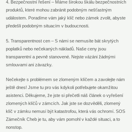
4. Bezpečnostní‍ řešení – Máme širokou škálu⁣ bezpečnostních
produktů, které mohou zabránit podobným nešťastným
událostem. Poradíme vám jaký klíč nebo⁤ zámek zvolit, abyste
předešli⁤ podobným‍ situacím⁢ v budoucnosti.
5. Transparentnost cen – S námi ⁤se nemusíte bát⁢ skrytých
poplatků nebo⁢ nečekaných nákladů. Naše ceny⁤ jsou
transparentní ​a pevně stanovené. Nejste‍ vázáni žádnými
smlouvami ani⁣ závazky.
Nečekejte​ s problémem se zlomeným ⁢klíčem⁢ a zavolejte nám
ještě dnes!‍ Jsme tu pro vás kdykoli potřebujete okamžitou
asistenci. Děkujeme, ​že jste si přečetli náš článek o‌ vyřešení
‌zlomených klíčů v zámcích. Jak jste se dozvěděli,‌ zlomený
klíč v zámku nemusí být katastrofou,‍ která vás ochromí. SOS
​Zámečník Cheb je tu, aby vám pomohl v každé⁣ situaci,​ a to
nonstop.