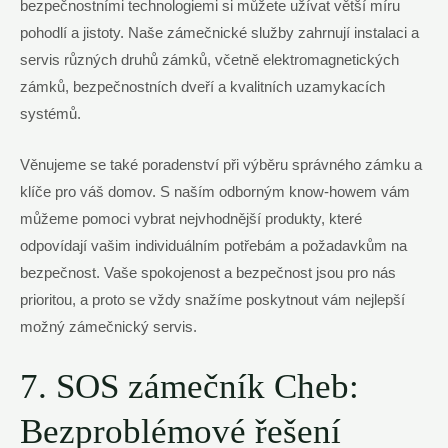
bezpečnostními technologiemi si‍ můžete užívat větší míru
‌pohodlí a jistoty. Naše zámečnické služby zahrnují ⁢instalaci‍ a
servis různých druhů zámků, včetně elektromagnetických​
zámků, ‍bezpečnostních dveří ‍a kvalitních uzamykacích
systémů.
Věnujeme se také‍ poradenství⁣ při výběru ⁣správného zámku⁤ a
klíče pro váš ‌domov. ​S naším ​odborným know-howem vám
můžeme pomoci ⁤vybrat nejvhodnější produkty, které
odpovídají vašim individuálním potřebám⁤ a požadavkům na
bezpečnost. Vaše spokojenost a bezpečnost⁤ jsou⁢ pro nás
prioritou, a proto​ se vždy snažíme ‍poskytnout‍ vám nejlepší
možný zámečnický servis.
7. SOS zámečník Cheb:
Bezproblémové řešení