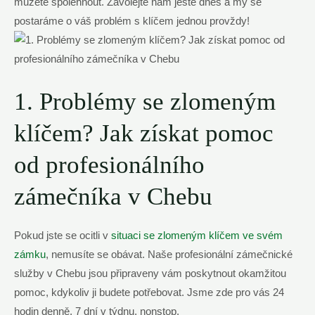
můžete spolehnout. Zavolejte ⁢nám ještě dnes ⁤a my‍ se
postaráme o‍ váš problém s klíčem jednou provždy!
1. Problémy se zlomeným
klíčem? Jak získat pomoc⁢
od profesionálního
zámečníka v Chebu
Pokud jste se ocitli v⁢
situaci ⁢se zlomeným‌ klíčem ve ‍svém
⁣zámku
, ⁢nemusíte se obávat. ⁣Naše ‍profesionální⁣ zámečnické
služby v​ Chebu jsou připraveny ​vám poskytnout okamžitou
pomoc, kdykoliv ji budete potřebovat. Jsme zde pro vás ‍24
hodin denně, 7 dní v týdnu, nonstop.