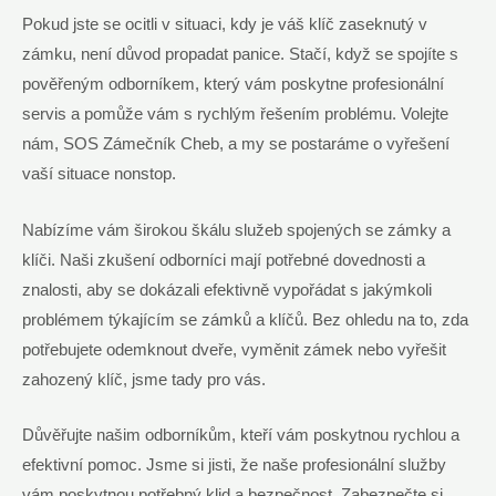
Pokud jste se ocitli v situaci, kdy je váš​ klíč zaseknutý ⁣v
‌zámku, není důvod propadat panice.‍ Stačí, když se⁣ spojíte s
pověřeným odborníkem, ⁣který vám poskytne profesionální
servis a ⁤pomůže vám s rychlým řešením problému. Volejte
nám, SOS Zámečník Cheb, a my se postaráme o vyřešení
vaší situace nonstop.
Nabízíme​ vám širokou škálu služeb spojených se zámky a
klíči. Naši zkušení odborníci mají potřebné dovednosti a
⁣znalosti, aby se dokázali efektivně vypořádat s jakýmkoli
problémem ‍týkajícím se⁤ zámků a klíčů.⁣ Bez ohledu ​na to, zda
potřebujete odemknout ​dveře, vyměnit​ zámek nebo vyřešit
zahozený klíč, ​jsme tady pro‌ vás.
Důvěřujte našim odborníkům, kteří vám poskytnou⁤ rychlou a
⁢efektivní‍ pomoc. Jsme si jisti, že naše profesionální služby ​
vám ​poskytnou potřebný​ klid a bezpečnost.⁣ Zabezpečte si