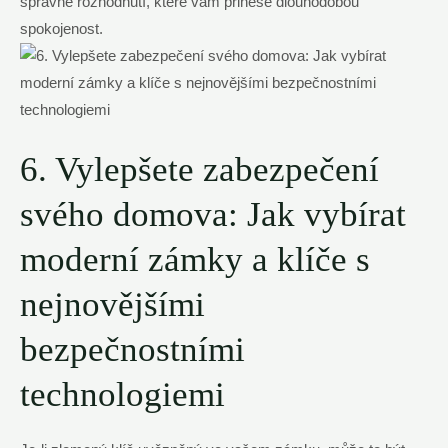
správné rozhodnutí,⁢ které vám přinese⁣ dlouhodobou
spokojenost.
6. Vylepšete zabezpečení
svého domova: Jak ⁢vybírat
moderní zámky a klíče s
⁤nejnovějšími‍
bezpečnostními
technologiemi