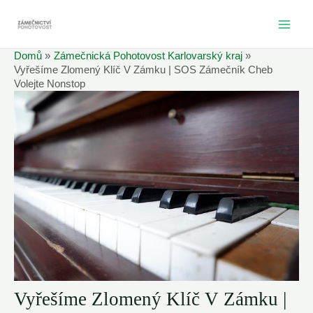
Přeskočit
na
MAI
obsah
Domů
Zámečnická Pohotovost Karlovarský kraj
ME
Vyřešíme Zlomený Klíč V Zámku | SOS Zámečník Cheb
Volejte Nonstop
Vyřešíme Zlomený Klíč V Zámku |