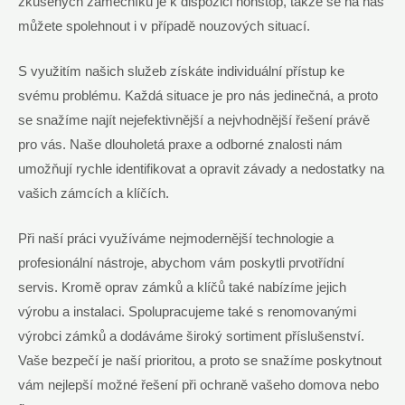
zkušených⁣ zámečníků je k dispozici nonstop, takže se​ na nás
můžete spolehnout‌ i v případě nouzových situací.
S ⁤využitím‌ našich služeb ‌získáte individuální ⁣přístup⁣ ke
svému problému. Každá⁤ situace je pro​ nás jedinečná, a proto​
se snažíme najít nejefektivnější ⁣a nejvhodnější řešení právě
⁣pro⁤ vás. Naše dlouholetá praxe a odborné znalosti​ nám
umožňují ​rychle identifikovat⁣ a opravit závady a nedostatky ​na
vašich zámcích a klíčích.
Při naší práci využíváme nejmodernější technologie a
profesionální nástroje, abychom vám poskytli prvotřídní
servis. ⁣Kromě oprav zámků a​ klíčů také ‍nabízíme jejich ​
výrobu ‌a instalaci. Spolupracujeme⁤ také s renomovanými​
výrobci zámků​ a ‍dodáváme široký ⁤sortiment příslušenství.
‍Vaše bezpečí je naší ‌prioritou,​ a proto⁤ se snažíme ​poskytnout
vám nejlepší možné řešení při ochraně vašeho‌ domova nebo⁣