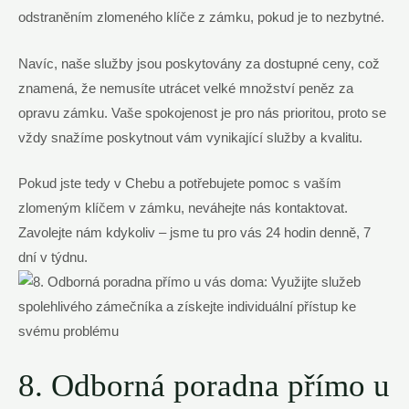
odstraněním zlomeného klíče z zámku, pokud ⁣je to nezbytné.
Navíc, ⁤naše služby jsou poskytovány za ‌dostupné ceny, což
znamená, ​že nemusíte ⁢utrácet velké množství peněz za
opravu‍ zámku. Vaše spokojenost je pro nás ⁤prioritou, proto se
vždy snažíme ⁣poskytnout vám vynikající⁤ služby a kvalitu.
Pokud jste ⁤tedy‌ v Chebu a potřebujete pomoc s vaším
zlomeným klíčem⁣ v zámku, neváhejte⁣ nás kontaktovat.
Zavolejte nám kdykoliv​ – jsme tu pro vás ‍24⁤ hodin ⁤denně, 7
dní v týdnu.
8. Odborná poradna ‍přímo u