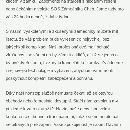
klíčem v zámku. Zapomeňte ‍na starosti s ⁢hledáním řešení
nebo⁤ čekáním​ a volejte SOS Zámečníka Cheb. Jsme⁢ tady pro
vás ‌24 hodin ⁢denně,⁢ 7 dní⁢ v týdnu.
S našimi ‍vyškolenými a zkušenými⁢ zámečníky​ můžete mít
jistotu, že ⁤váš problém bude ⁤vyřešen co nejrychleji bez
jakýchkoli komplikací. Naši profesionálové mají ​bohaté
zkušenosti se všemi druhy zámků a klíčů, ať ‌už​ se jedná o
bytové ‌dveře,‌ auta, trezory či⁤ kancelářské zámky. Zvládneme
i nejnovější technologie a vybavení, abychom vám⁢ mohli
poskytnout kompletní zabezpečení a ochranu.
Díky ‌naší nonstop⁤ službě ​nemusíte čekat, až⁢ se​ otevřou
obchody nebo⁣ řemeslníci dostupní. Stačí ⁢nám zavolat ⁢a my
‍přijdeme k vám okamžitě. Navíc, naše ceny jsou⁣ velmi
konkurenceschopné a transparentní,⁣ takže se nemusíte bát
nečekaných překvapení. Vaše spokojenost je ‍naším hlavním‌