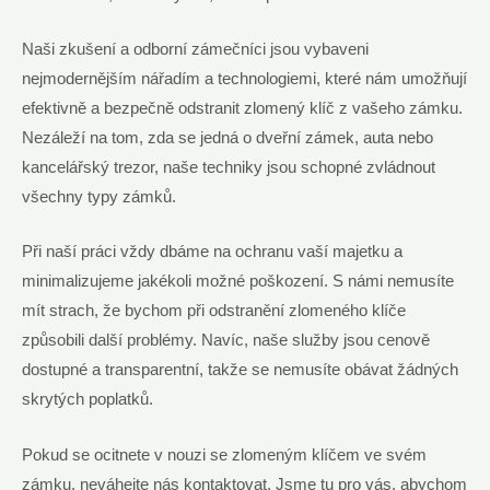
Naši‌ zkušení a odborní zámečníci jsou‌ vybaveni ​
nejmodernějším⁣ nářadím ⁤a technologiemi, ⁣které nám umožňují
efektivně a bezpečně odstranit zlomený klíč⁤ z vašeho zámku. ​
Nezáleží na tom, zda ​se‍ jedná ​o dveřní zámek, auta nebo‍
kancelářský trezor,⁤ naše techniky jsou schopné zvládnout
⁤všechny typy ‌zámků.
Při ‍naší práci vždy dbáme⁢ na‌ ochranu vaší majetku a
minimalizujeme jakékoli možné poškození. S námi⁣ nemusíte⁢
mít ⁢strach, ⁢že bychom ​při odstranění zlomeného klíče
způsobili další problémy.⁤ Navíc, naše ​služby jsou ⁤cenově
dostupné a transparentní, ​takže ⁢se nemusíte obávat žádných
skrytých poplatků.
Pokud se ocitnete v nouzi se zlomeným klíčem ve svém
zámku, neváhejte nás kontaktovat. Jsme tu ‍pro vás, abychom