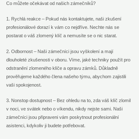
Co můžete očekávat od našich zámečníků?
1. ⁣Rychlá reakce – Pokud‍ nás kontaktujete, naši ‌zkušení
profesionálové dorazí k vám ‌co nejdříve. Nechte nás se
postarat o váš⁤ zlomený klíč ‌a ⁢nemusíte se o nic starat.
2. Odbornost – ⁤Naši zámečníci jsou vyškolení ‍a ⁣mají
dlouholeté zkušenosti v oboru. Víme, jaké techniky‍ použít pro
odstranění zlomeného klíče ⁣a opravu zámků. Důkladně‌
prověřujeme každého člena našeho týmu, ​abychom zajistili⁣
vaši spokojenost.
3. Nonstop dostupnost⁣ – Bez ​ohledu ⁢na to, zda váš klíč zlomil
v⁢ noci, ve svátek ⁢nebo ‌o víkendu, nikdy nejste sami. Naši
zámečníci jsou připraveni vám poskytnout profesionální
asistenci, kdykoliv ji budete potřebovat.