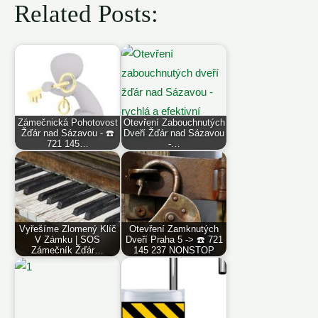
Related Posts:
Zámečnická Pohotovost
Otevření Zabouchnutých
Žďár nad Sázavou - ☎️
Dveří Žďár nad Sázavou
721 145…
-…
Vyřešíme Zlomený Klíč
Otevření Zamknutých
V Zámku | SOS
Dveří Praha 5 -> ☎️ 721
Zámečník Žďár…
145 237 NONSTOP