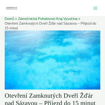
Přeskočit
na
MAI
obsah
Domů
Zámečnická Pohotovost Kraj Vysočina
ME
Otevření Zamknutých Dveří Žďár nad Sázavou – Příjezd do
15 minut
Otevření Zamknutých Dveří Žďár
nad Sázavou – Příjezd do 15 minut