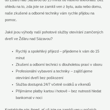
do Žďáru nad Sázavou do 15 minut od vašeho telefonátu. Bez
ohledu na to, zda jste se zamkli ven z bytu, auta nebo domu,
naše zkušené a odborné techniky vám rychle přijdou na
pomoc.
Jaké jsou výhody naší pohotové služby otevírání zamčených
dveří ve Žďáru nad Sázavou?
Rychlý a spolehlivý příjezd – přijedeme k vám do 15
minut
Zkušení a odborní technici s dlouholetou praxí v oboru
Profesionální vybavení a techniky – zajišťujeme
otevírání dveří bez poškození
Služba dostupná 24/7 včetně svátků a víkendů
Přijímáme platby kartou i hotově – bez nutnosti hledat
bankomat v noci
Kontaktujte nás ihned, ať už jste se zamkli ven v nočních