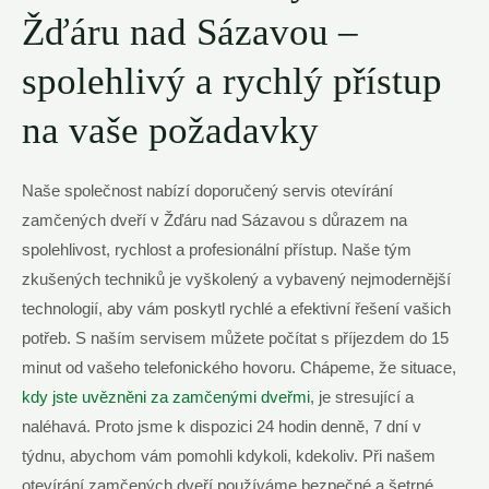
Žďáru nad Sázavou –
spolehlivý a rychlý přístup
na vaše požadavky
Naše společnost nabízí doporučený servis otevírání
zamčených dveří v Žďáru nad Sázavou s důrazem na
spolehlivost, rychlost a profesionální přístup. Naše tým
zkušených techniků je vyškolený a vybavený nejmodernější
technologií, aby vám poskytl rychlé a efektivní řešení vašich
potřeb. S naším servisem můžete počítat s příjezdem do 15
minut od vašeho telefonického hovoru. Chápeme, že situace,
kdy jste uvězněni za zamčenými dveřmi
, je stresující a
naléhavá. Proto jsme k dispozici 24 hodin denně, 7 dní v
týdnu, abychom vám pomohli kdykoli, kdekoliv. Při našem
otevírání zamčených dveří používáme bezpečné a šetrné