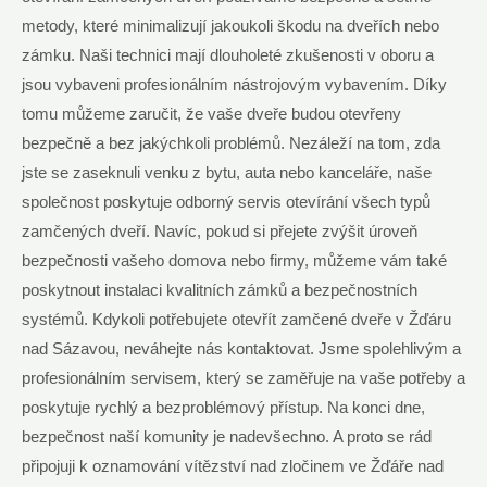
metody, které minimalizují jakoukoli škodu na dveřích nebo
zámku. Naši technici mají dlouholeté zkušenosti v oboru a
jsou vybaveni profesionálním nástrojovým vybavením. Díky
tomu můžeme zaručit, že vaše dveře budou otevřeny
bezpečně a bez jakýchkoli problémů. Nezáleží na tom, zda
jste se zaseknuli venku z bytu, auta nebo kanceláře, naše
společnost poskytuje odborný servis otevírání všech typů
zamčených dveří. Navíc, pokud si přejete zvýšit úroveň
bezpečnosti vašeho domova nebo firmy, můžeme vám také
poskytnout instalaci kvalitních zámků a bezpečnostních
systémů. Kdykoli potřebujete otevřít zamčené dveře v Žďáru
nad Sázavou, neváhejte nás kontaktovat. Jsme spolehlivým a
profesionálním servisem, který se zaměřuje na vaše potřeby a
poskytuje rychlý a bezproblémový přístup. Na konci dne,
bezpečnost naší komunity je nadevšechno. A proto se rád
připojuji k oznamování vítězství nad zločinem ve Žďáře nad