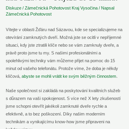
Diskuze
/
Zámečnická Pohotovost Kraj Vysočina
/ Napsal
Zámečnická Pohotovost
Vítejte v oblasti Žďáru nad Sázavou, kde se specializujeme na
otevírání zamknutých dveří. Možná jste se ocitli v nepříjemné
situaci, kdy jste ztratili klíče nebo se vám zamknuly dveře, a
právě proto jsme tu my. S našimi profesionálními a
spolehlivými techniky vám můžeme přijet na pomoc do 15
minut od vašeho telefonátu. Protože víme, že doba je někdy
klíčová,
abyste se mohli vrátit ke svým běžným činnostem
.
Naše společnost si zakládá na poskytování kvalitních služeb
s důrazem na vaši spokojenost. S více než X lety zkušeností
jsme schopni otevřít jakékoli zamknuté dveře rychle a
efektivně, a to bez poškození. Díky našim moderním
technikám a vynikajícímu know-how jsme připraveni na