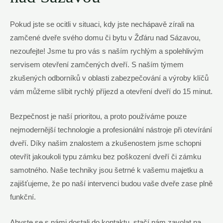
Pokud jste se ocitli v situaci, kdy jste nechápavě zírali na
zamčené dveře svého domu či bytu v Žďáru nad Sázavou,
nezoufejte! Jsme tu pro vás s naším rychlým a spolehlivým
servisem otevření zamčených dveří. S naším týmem
zkušených odborníků v oblasti zabezpečování a výroby klíčů
vám můžeme slíbit rychlý příjezd a otevření dveří do 15 minut.
Bezpečnost je naší prioritou, a proto používáme pouze
nejmodernější technologie a profesionální nástroje při otevírání
dveří. Díky našim znalostem a zkušenostem jsme schopni
otevřít jakoukoli typu zámku bez poškození dveří či zámku
samotného. Naše techniky jsou šetrné k vašemu majetku a
zajišťujeme, že po naší intervenci budou vaše dveře zase plně
funkční.
Abyste se s námi dostali do kontaktu, stačí nám zavolat na