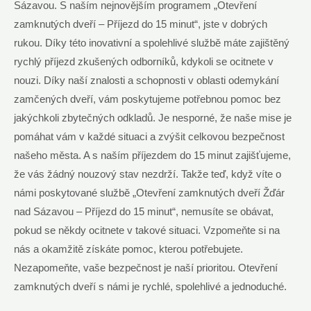
Sázavou. S naším nejnovějším programem „Otevření
zamknutých dveří – Příjezd do 15 minut“, jste v dobrých
rukou. Díky této inovativní a spolehlivé službě máte zajištěný
rychlý příjezd zkušených odborníků, kdykoli se ocitnete v
nouzi. Díky naší znalosti a schopnosti v oblasti odemykání
zamčených dveří, vám poskytujeme potřebnou pomoc bez
jakýchkoli zbytečných odkladů. Je nesporné, že naše mise je
pomáhat vám v každé situaci a zvýšit celkovou bezpečnost
našeho města. A s naším příjezdem do 15 minut zajišťujeme,
že vás žádný nouzový stav nezdrží. Takže teď, když víte o
námi poskytované službě „Otevření zamknutých dveří Žďár
nad Sázavou – Příjezd do 15 minut“, nemusíte se obávat,
pokud se někdy ocitnete v takové situaci. Vzpomeňte si na
nás a okamžitě získáte pomoc, kterou potřebujete.
Nezapomeňte, vaše bezpečnost je naší prioritou. Otevření
zamknutých dveří s námi je rychlé, spolehlivé a jednoduché.