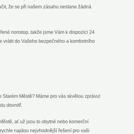
it, že se při našem zásahu‍ nestane žádná
evřené nonstop, takže jsme Vám k dispozici 24
i se vrátit do Vašeho bezpečného a komfortního
ze Starém Městě? Máme pro vás‍ skvělou zprávu!‌
tu dovnitř.
stě, ať‌ už jsou⁢ to obytné nebo komerční
i rychle najdou nejvhodnější řešení pro‌ vaši⁣