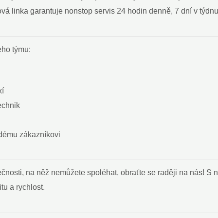
 linka garantuje‍ nonstop servis 24 hodin ​denně, 7 dní v týdnu
ého týmu:
xí
echnik
aždému zákazníkovi
osti,‍ na něž nemůžete spoléhat, obraťte se raději na nás!⁤ S 
tu a rychlost.