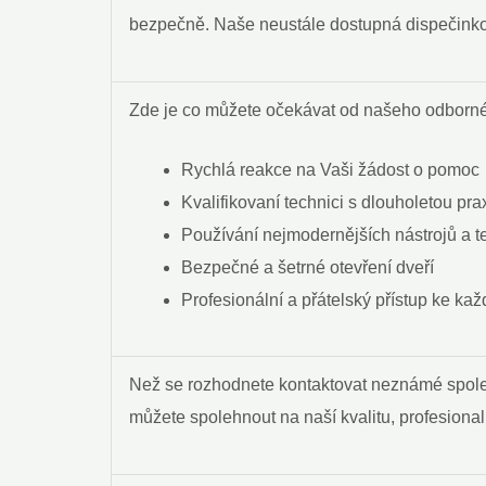
bezpečně. Naše neustále dostupná dispečinková
Zde je co můžete očekávat od našeho odborn
Rychlá reakce na Vaši žádost ⁤o pomoc
Kvalifikovaní technici s dlouholetou pra
Používání nejmodernějších‍ nástrojů a ⁢t
Bezpečné a šetrné otevření dveří
Profesionální a‌ přátelský přístup ke k
Než se rozhodnete kontaktovat neznámé⁣ společn
⁣můžete⁢ spolehnout na naší kvalitu, profesionali