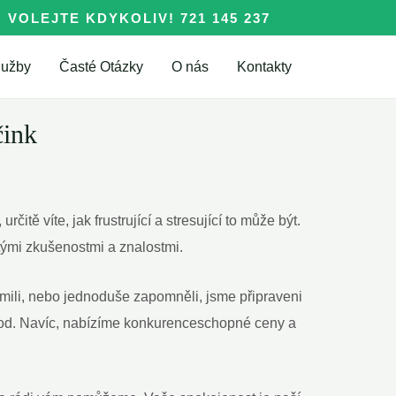
VOLEJTE KDYKOLIV! 721 145 237
lužby
Časté Otázky
O nás
Kontakty
čink
itě⁣ víte, jak frustrující a stresující to může být.
etými zkušenostmi a znalostmi.
zlomili, nebo jednoduše zapomněli, jsme připraveni
od.‌ Navíc, nabízíme konkurenceschopné⁣ ceny a