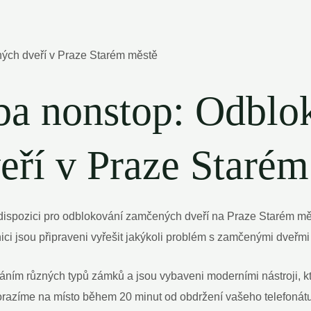
žba nonstop: Odblo
ří‌ v ⁤Praze Staré
dispozici pro odblokování zamčených dveří na Praze Starém městě
ci jsou připraveni vyřešit jakýkoli problém s zamčenými dveřmi
váním různých typů zámků a jsou vybaveni moderními nástroji, kt
dorazíme na místo během 20 minut od obdržení vašeho telefonátu