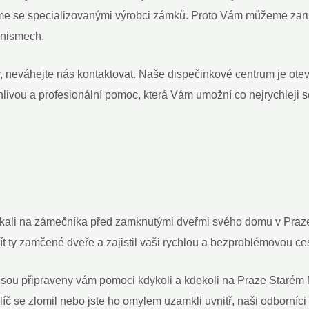
e se specializovanými výrobci zámků. Proto Vám můžeme‌ zaruč
anismech.
v, neváhejte ‌nás kontaktovat. Naše dispečinkové centrum je ot
ehlivou a profesionální​ pomoc, která ​Vám umožní ​co⁤ nejrychlej
, čekali na zámečníka před ⁣zamknutými dveřmi⁤ svého domu v Pra
 ty zamčené dveře a zajistil vaši ​rychlou a bezproblémovou ces
ou připraveny vám pomoci kdykoli a kdekoli ⁣na Praze Starém Mě
, klíč se zlomil⁤ nebo jste ho omylem ⁣uzamkli uvnitř, naši ⁢odborníc