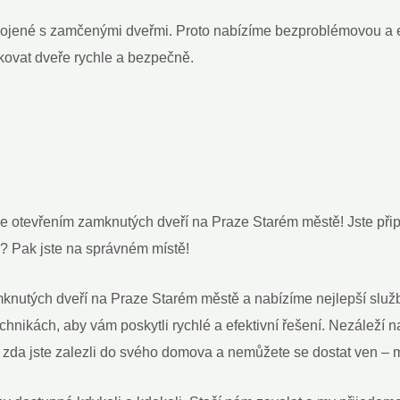
pojené s⁣ zamčenými dveřmi. Proto nabízíme bezproblémovou ⁢a‌ e
ovat dveře rychle a‍ bezpečně.
e otevřením⁤ zamknutých dveří na ⁣Praze⁣ Starém městě! ​Jste př
? ​Pak ‌jste na správném místě!
mknutých dveří na Praze Starém městě a nabízíme nejlepší služb
hnikách,⁢ aby vám poskytli rychlé a efektivní řešení. Nezáleží‍ 
nebo zda jste zalezli do svého domova a nemůžete se dostat ven – 