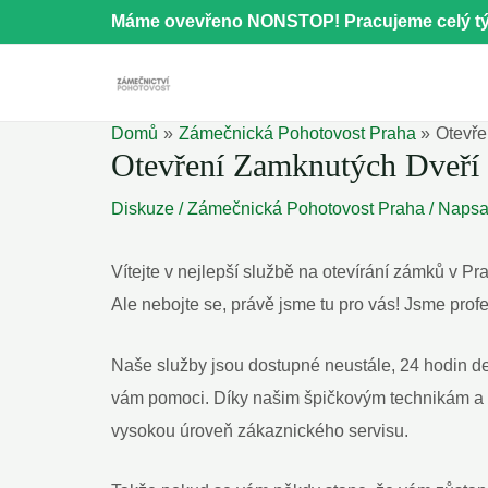
Přeskočit
Máme ovevřeno NONSTOP! Pracujeme celý tý
na
obsah
Domů
Zámečnická Pohotovost Praha
Otevře
Otevření Zamknutých Dveří 
Diskuze
/
Zámečnická Pohotovost Praha
/ Naps
Vítejte v nejlepší službě na otevírání ‍zámků⁢ v Pra
Ale nebojte se, právě jsme tu​ pro vás! Jsme prof
Naše služby jsou dostupné neustále, 24 hodin denn
vám pomoci. Díky našim špičkovým technikám a v
vysokou úroveň zákaznického servisu.