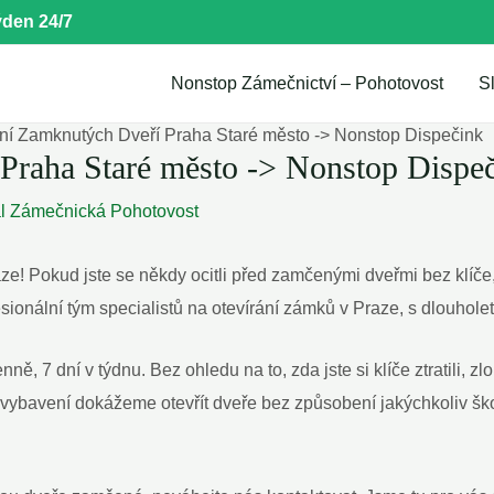
den 24/7
Nonstop Zámečnictví – Pohotovost
S
ní Zamknutých Dveří Praha Staré město -> Nonstop Dispečink
Praha Staré město -> Nonstop Dispe
al
Zámečnická Pohotovost
ze! Pokud jste se​ někdy ocitli před zamčenými ‌dveřmi bez klíče, urč
esionální tým specialistů na otevírání zámků v Praze, s dlouhol
ě, 7 dní v týdnu. Bez ohledu na to, zda jste si klíče ztratili, 
ybavení dokážeme otevřít dveře bez způsobení jakýchkoliv‍ šk