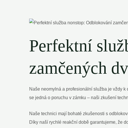
Perfektní slu
⁣zamčených dve
Naše neomylná a profesionální‍ služba je vždy k 
se jedná o poruchu v zámku – naši zkušení techni
Naše‍ technici mají bohaté zkušenosti s odbloko
Díky naší rychlé reakční době ‍garantujeme, že 