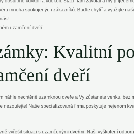
 dostupné kdykoli⁢ a kdekoli. Stačí nám⁣ zavolat a my přijedeme
důvěru​ mnoha spokojených zákazníků. ⁢Buďte chytří a využijte naš
 nás!
zámky: Kvalitní po
amčení dveří
ám náhle ​nechtěně uzamknou dveře a Vy zůstanete venku, bez 
ale nezoufejte! Naše​ specializovaná firma poskytuje nejenom⁤ kv
vně vyřešit ⁤situaci s uzamčenými dveřmi. Naši vyškolení odborn