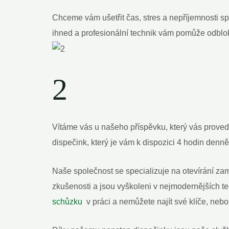
Chceme vám ušetřit čas, stres a nepříjemnosti‍ s
ihned a profesionální technik vám pomůže odblok
2
Vítáme vás u našeho příspěvku, který vás ⁢proved
dispečink, který je vám k dispozici 4 hodin denně
Naše společnost se specializuje na otevírání za
zkušenosti a jsou vyškoleni v nejmodernějších tec
schůzku
​ v ⁢práci a nemůžete ⁤najít své klíče,​ 