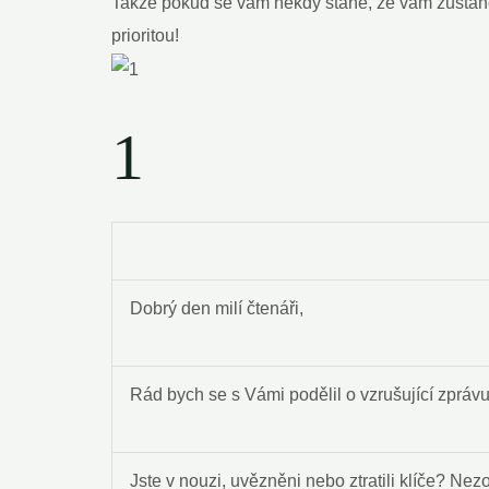
Takže pokud se vám​ někdy stane, že vám zůstan
prioritou!
1
Dobrý den milí čtenáři,
Rád bych se ​s Vámi podělil ⁤o vzrušující zprá
Jste v nouzi, ⁢uvězněni nebo ztratili klíče? Ne