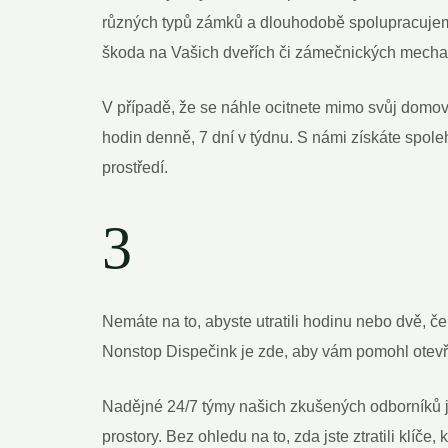
různých typů zámků a dlouhodobě spolupracujem
škoda na Vašich dveřích ⁣či zámečnických mech
V případě, že‍ se náhle‍ ocitnete mimo svůj domo
hodin denně, 7 dní v týdnu.​ S námi⁣ získáte spol
prostředí.
3
Nemáte na to,⁤ abyste utratili ‍hodinu nebo ⁢dvě
Nonstop Dispečink je zde, aby vám pomohl otevřít
Nadějné 24/7 týmy našich zkušených odborníků js
prostory.‍ Bez ohledu na to, zda jste ztratili klíče