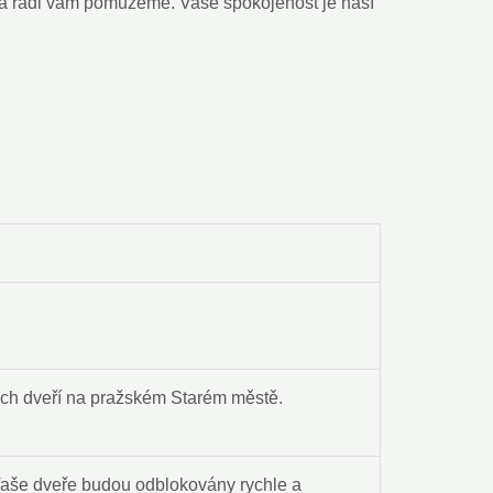
 a rádi vám pomůžeme. Vaše spokojenost je naší​
tých ‍dveří na pražském Starém městě.
e Vaše dveře budou​ odblokovány rychle a