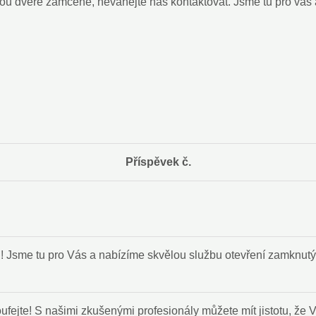
ou dveře ​zamčené, neváhejte nás kontaktovat. Jsme tu pro vás
Příspěvek č.
vu! Jsme ​tu pro Vás a nabízíme skvělou službu otevření zamknu
zoufejte! S našimi ⁣zkušenými ​profesionály můžete mít jistotu, ž