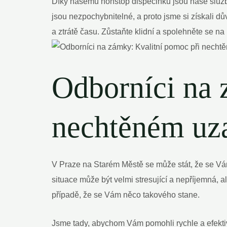
Díky našemu nonstop dispečinku jsou⁣ naše služby
jsou‌ nezpochybnitelné, ​a proto⁤ jsme si získali 
a ztrátě času. Zůstaňte klidní a spolehněte se⁢ na
Odborníci na 
nechtěném uz
V Praze na Starém Městě se může stát, že se‍ V
situace může být‍ velmi stresující a nepříjemná, 
případě, že⁢ se Vám něco takového stane.
Jsme tady, abychom Vám pomohli​ rychle a efekti