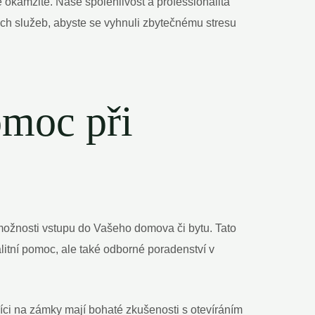
‍ okamžitě. Naše spolehlivost a professionalita
ich služeb,⁢ abyste se vyhnuli zbytečnému⁣ stresu
moc při⁣
možnosti vstupu do Vašeho domova či bytu. Tato
alitní pomoc, ale také odborné poradenství v
íci na zámky mají bohaté zkušenosti s otevíráním