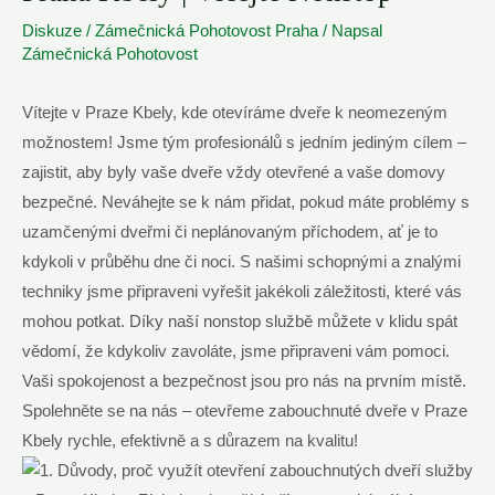
Diskuze
/
Zámečnická Pohotovost Praha
/ Napsal
Zámečnická Pohotovost
Vítejte v Praze Kbely, kde otevíráme dveře k neomezeným
možnostem! Jsme tým profesionálů s jedním jediným cílem –
zajistit, aby byly vaše dveře vždy otevřené a vaše domovy
bezpečné. Neváhejte se k nám přidat, pokud máte problémy s
uzamčenými dveřmi či neplánovaným příchodem, ať je to
kdykoli v průběhu dne či noci. S našimi schopnými a znalými
techniky jsme připraveni vyřešit jakékoli záležitosti, které vás
mohou potkat. Díky naší nonstop službě můžete v klidu spát
vědomí, že kdykoliv zavoláte, jsme připraveni vám pomoci.
Vaši spokojenost a bezpečnost jsou pro nás na prvním místě.
Spolehněte se na nás – otevřeme zabouchnuté dveře v Praze
Kbely rychle, efektivně a s důrazem na kvalitu!