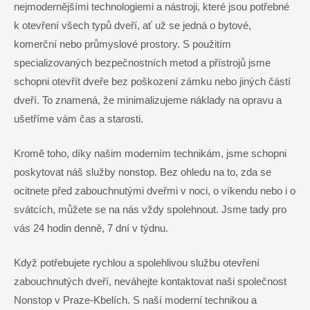
nejmodernějšími technologiemi a nástroji, které jsou potřebné
k otevření všech typů dveří, ať už se jedná o bytové,
komerční nebo průmyslové prostory. S použitím
specializovaných bezpečnostních metod a přístrojů jsme
schopni otevřít dveře bez poškození zámku nebo jiných částí
dveří. To znamená, že minimalizujeme náklady na opravu a
ušetříme vám čas a starosti.
Kromě toho, díky našim moderním technikám, jsme schopni
poskytovat náš služby nonstop. Bez ohledu na to, zda se
ocitnete před zabouchnutými dveřmi v noci, o víkendu nebo i o
svátcích, můžete se na nás vždy spolehnout. Jsme tady pro
vás 24 hodin denně, 7 dní v týdnu.
Když potřebujete rychlou a spolehlivou službu otevření
zabouchnutých dveří, neváhejte kontaktovat naši společnost
Nonstop v Praze-Kbelích. S naší moderní technikou a