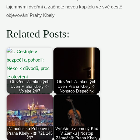
tajemnými dveřmi a začnete novou kapitolu ve své cestě
objevování Prahy Kbely.
Related Posts:
Otevření Zamknutých
Otevření Zamknutých
Dveří Praha Kbely ->
Dveří Praha Kbely ->
Volejte 24/7
Nonstop Dispečink
Zámečnická Pohotovost
Vyřešíme Zlomený Klíč
Praha Kbely - ☎️ 721 145
V Zámku | Nostop
237
Zámečník Praha Kbely