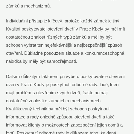
zámků a mechanizmů.
Individuální přístup je klíčový, protože každý zámek je jiný.
Kvalitní poskytovatel otevření dveří v Praze Kbely by měl mít
dostatečnou znalost různých typů zámků a měl by být
schopen vybrat ten nejefektivnější a nejbezpečnější způsob
otevření. Důkladné posouzení situace a konkurenceschopná
nabídka by měly být samozřejmostí.
Dalším důležitým faktorem při výběru poskytovatele otevření
dveří v Praze Kbely je poskytnutí odborné rady. Lidé, kteří
mají problém s otevřením svých dveří, často nemají
dostatečné znalosti o zámcích a mechanismech.
Kvalifikovaný technik by měl být schopen poskytnout
informace a rady ohledně způsobu otevření dveří a také
informovat klienty o možnostech zabezpečení jejich domů a
bytů. Poskytnutí odborné rady je důkazem toho, že daná