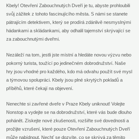
Kbely! Otevření Zabouchnutých Dveří je tu, abyste prohloubili
svůj zážitek z tohoto fascinujícího města. S námi se stanete
pátrajícím detektivem, který se prodírá zdánlivě nesmyslnými
hádankami a skládankami, aby odhalil tajemství skrývající se
za zabouchnutými dveřmi.
Nezáleží na tom, jestli jste místní a hledáte novou výzvu nebo
pokorný turista, toužící po jedinečném dobrodružství. Naše
hry jsou vhodné pro každého, kdo má odvahu použít své mysl
a týmovou spolupráci. Kbely jsou plné skrytých pokladů a
příběhů, které čekají na objevení.
Nenechte si zavřené dveře v Praze Kbely uniknout! Volejte
Nonstop a vydejte se na dobrodružství, které vás bude dlouho
pohánět. Získejte nové zkušenosti, rozšiřte své dovednosti a
prožijte vzrušení, které pouze Otevření Zabouchnutých Dveří
může nabídnout. Nechť se dozvíte, co se skrývá za těmito