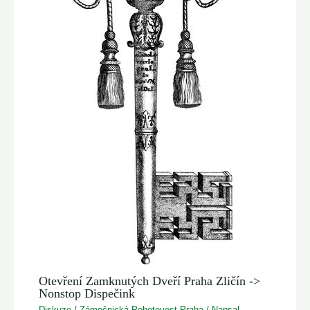
Otevření Zamknutých Dveří Praha Zličín ->
Nonstop Dispečink
Diskuze
/
Zámečnická Pohotovost Praha
/ Napsal