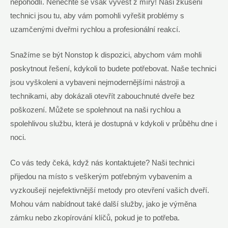
nepohodlí. Nenechte se však vyvést z míry! Naši zkušení
technici jsou tu, aby vám pomohli vyřešit problémy s
uzamčenými dveřmi rychlou a profesionální reakcí.
Snažíme se být Nonstop k dispozici, abychom vám mohli
poskytnout řešení, kdykoli to budete potřebovat. Naše technici
jsou vyškoleni a vybaveni nejmodernějšími nástroji a
technikami, aby dokázali otevřít zabouchnuté dveře bez
poškození. Můžete se spolehnout na naši rychlou a
spolehlivou službu, která je dostupná v kdykoli v průběhu dne i
noci.
Co vás tedy čeká, když nás kontaktujete? Naši technici
přijedou na místo s veškerým potřebným vybavením a
vyzkoušejí nejefektivnější metody pro otevření vašich dveří.
Mohou vám nabídnout také další služby, jako je výměna
zámku nebo zkopírování klíčů, pokud je to potřeba.