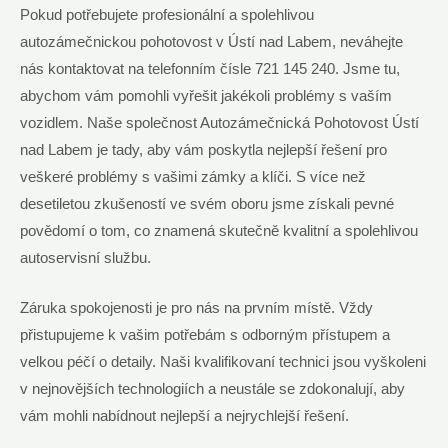
Pokud potřebujete profesionální a spolehlivou
autozámečnickou pohotovost v Ústí nad Labem, neváhejte
nás kontaktovat na telefonním čísle 721 145 240. Jsme tu,
abychom vám pomohli vyřešit jakékoli problémy s vaším
vozidlem. Naše společnost Autozámečnická Pohotovost Ústí
nad Labem je tady, aby vám poskytla nejlepší řešení pro
veškeré problémy s vašimi zámky a klíči. S více než
desetiletou zkušeností ve svém oboru jsme získali pevné
povědomí o tom, co znamená skutečně kvalitní a spolehlivou
autoservisní službu.
Záruka spokojenosti je pro nás na prvním místě. Vždy
přistupujeme k vašim potřebám s odborným přístupem a
velkou péčí o detaily. Naši kvalifikovaní technici jsou vyškoleni
v nejnovějších technologiích a neustále se zdokonalují, aby
vám mohli nabídnout nejlepší a nejrychlejší řešení.