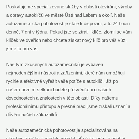
Poskytujeme specializované služby v oblasti otevírání, výroby
a opravy autoklíčů ve městě Ústí nad Labem a okolí. Naše
autozámečnická pohotovost je stále k dispozici, a to 24 hodin
denně, 7 dní v týdnu. Pokud jste se ztratili klíče, zlomil se vám
klíček ve dveřích nebo chcete získat nový klíč pro váš vůz,
jsme tu pro vás.
Náš tým zkušených autozámečníků je vybaven
nejmodernějšími nástroji a zařízeními, které nám umožňují
rychle a efektivně vyřešit vaše potíže s autoklíči. Již po
našem prvním setkání budete přesvědčeni o našich
dovednostech a znalostech v této oblasti. Díky našemu
profesionálnímu přístupu a přesné práci jsme získali uznání a
důvěru našich zákazníků.
Naše autozámečnická pohotovost je specializována na
všechny značky a modely vozidel, ať už se jedná o osobní