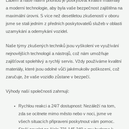
Labem a naše hlavní prioritou je poskytovat kvalitní materiály
a moderní technologie, aby byla vaše bezpečnost zajištěna na
maximální úrovni. S více než desetiletou zkušeností v oboru
jsme se stali jedním z předních poskytovatelů služeb v oblasti
uzamykání a odemykání vozidel.
Naše týmy zkušených techniků jsou vyškolení ve využívání
nejnovějších technologií a nástrojů, což nám umožňuje
zajišťovat spolehlivý a rychlý servis. Vždy používáme kvalitní
materiály, které jsou odolné vůči jakémukoliv poškození, což
zaručuje, že vaše vozidlo zůstane v bezpečí.
Výhody naší společnosti zahrnují:
Rychlou reakci a 24/7 dostupnost: Nezáleží na tom,
zda se ocitnete mimo město nebo v noci, jsme ve
všech situacích připraveni poskytnout vám pomoc.