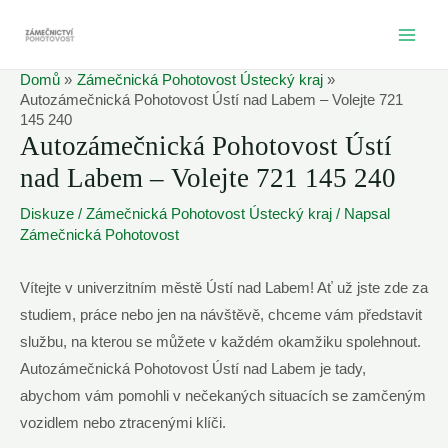
Přeskočit
na
MAI
obsah
Domů
Zámečnická Pohotovost Ústecký kraj
ME
Autozámečnická Pohotovost Ústí nad Labem – Volejte 721
145 240
Autozámečnická Pohotovost Ústí
nad Labem – Volejte 721 145 240
Diskuze
/
Zámečnická Pohotovost Ústecký kraj
/ Napsal
Zámečnická Pohotovost
Vítejte v univerzitním městě Ústí nad Labem! Ať už jste zde za
studiem, práce nebo jen na návštěvě, chceme vám představit
službu, na kterou se můžete v každém okamžiku spolehnout.
Autozámečnická Pohotovost Ústí nad Labem je tady,
abychom vám pomohli v nečekaných situacích se zamčeným
vozidlem nebo ztracenými klíči.