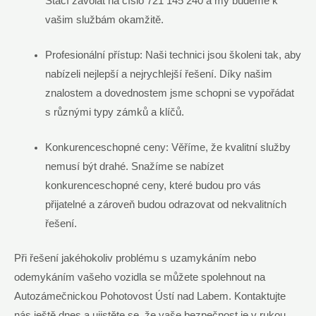
Stačí zavolat na číslo 721 145 240 a my budeme k
vašim službám okamžitě.
Profesionální přístup: Naši technici jsou školeni tak, aby
nabízeli nejlepší a nejrychlejší řešení. Díky našim
znalostem a dovednostem jsme schopni se vypořádat
s různými typy zámků a klíčů.
Konkurenceschopné ceny: Věříme, že kvalitní služby
nemusí být drahé. Snažíme se nabízet
konkurenceschopné ceny, které budou pro vás
přijatelné a zároveň budou odrazovat od nekvalitních
řešení.
Při řešení jakéhokoliv problému s uzamykáním nebo
odemykáním vašeho vozidla se můžete spolehnout na
Autozámečnickou Pohotovost Ústí nad Labem. Kontaktujte
nás ještě dnes a ujistěte se, že vaše bezpečnost je v rukou