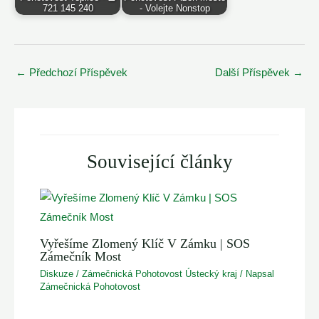
721 145 240
- Volejte Nonstop
Post
←
Předchozí Příspěvek
Další Příspěvek
→
navigation
Související články
Vyřešíme Zlomený Klíč V Zámku | SOS
Zámečník Most
Diskuze
/
Zámečnická Pohotovost Ústecký kraj
/ Napsal
Zámečnická Pohotovost