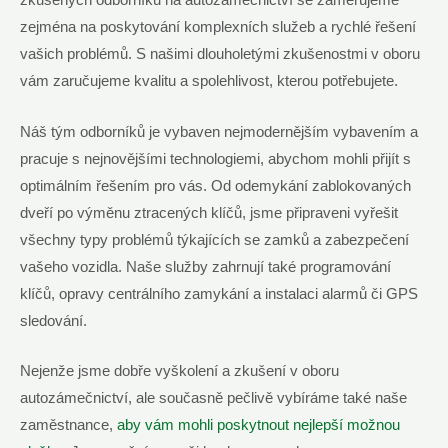
zkušených odborníků na autozámečnictví se zaměřujeme
zejména na poskytování komplexních služeb a rychlé řešení
vašich problémů. S našimi dlouholetými zkušenostmi v oboru
vám zaručujeme kvalitu a spolehlivost, kterou potřebujete.
Náš tým odborníků je vybaven nejmodernějším vybavením a
pracuje s nejnovějšími technologiemi, abychom mohli přijít s
optimálním řešením pro vás. Od odemykání zablokovaných
dveří po výměnu ztracených klíčů, jsme připraveni vyřešit
všechny typy problémů týkajících se zamků a zabezpečení
vašeho vozidla. Naše služby zahrnují také programování
klíčů, opravy centrálního zamykání a instalaci alarmů či GPS
sledování.
Nejenže jsme dobře vyškolení a zkušení v oboru
autozámečnictví, ale současně pečlivě vybíráme také naše
zaměstnance,
aby vám mohli poskytnout nejlepší možnou