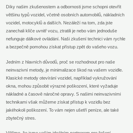
Díky našim zkušenostem a odbornosti jsme schopni otevřít
většinu typů vozidel, včetně osobních automobilů, nákladních
vozidel, motocyklů a dalších. Nezáleží na tom, zda jste
zanechali klíče uvnitř vozu, ztratili je nebo vám jednoduše
nefunguje dálkové ovládání. Naši zkušení technici vám rychle
a bezpečně pomohou získat přístup zpět do vašeho vozu.
Jedním z hlavních důvodů, proč se rozhodnout pro naše
neinvazivní metody, je minimalizace škod na vašem vozidle.
Klasické metody otevírání vozidel, například vykružování
okna, mohou způsobit výrazné poškození, které vyžaduje
nákladné a časově náročné opravy. S našimi neinvazivními
technikami však můžeme získat přístup k vozidlu bez
jakéhokoli poškození. To vám nejen ušetří peníze, ale také
zbytečný stres.