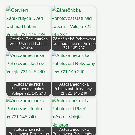
Otevření Zamknutých
Zámečnická Pohotovost
Dveří Ústí nad Labem -
Ústí nad Labem - Volejte
Volejte…
721 145 237
Autozámečnická
Autozámečnická
Pohotovost Tachov -
Pohotovost Rokycany -
Volejte 721 145 240
☎️ 721 145 240
Autozámečnická
Autozámečnická
Pohotovost Teplice - ☎️
Pohotovost Plzeň-město