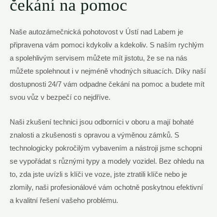
čekání na pomoc
Naše autozámečnická pohotovost v Ústí nad Labem je
připravena vám pomoci kdykoliv a kdekoliv. S naším rychlým
a spolehlivým servisem můžete mít jistotu, že se na nás
můžete spolehnout i v nejméně vhodných situacích. Díky naší
dostupnosti 24/7 vám odpadne čekání na pomoc a budete mít
svou vůz v bezpečí co nejdříve.
Naši zkušení technici jsou odborníci v oboru a mají bohaté
znalosti a zkušenosti s opravou a výměnou zámků. S
technologicky pokročilým vybavením a nástroji jsme schopni
se vypořádat s různými typy a modely vozidel. Bez ohledu na
to, zda jste uvízli s klíči ve voze, jste ztratili klíče nebo je
zlomily, naši profesionálové vám ochotně poskytnou efektivní
a kvalitní řešení vašeho problému.