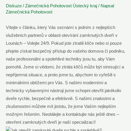
Diskuze
/
Zámečnická Pohotovost Ústecký kraj
/ Napsal
Zámečnická Pohotovost
Vítejte v článku, který Vás seznámí s jedním z nejlepších
služebních partnerů v oblasti otevírání zamknutých dveří v
Lounách – Volejte 24/9. Pokud jste ztratili klíče nebo si pouze
přejete získat bezpečný přístup do vašeho domova či podniku,
naše profesionální a spolehlivé techniky jsou tu, aby Vám
pomohli. Jsme si vědomi, že ztráta klíčů může být stresující a
nepříjemná situace, a proto jsme tu, abychom to vyřešili s
minimálními obtížemi pro Vás. S našimi moderními a
technicky vybavenými nástroji jsme schopni otevřít jakékoliv
dveře rychle, bezpečně a efektivně. S našimi znalostmi a
zkušenostmi můžete mít jistotu, že jsme Vaším nejlepším
možným řešením. Neotálejte a kontaktujte nás ještě dnes –
otevření zamknutých dveří je naší specializací!