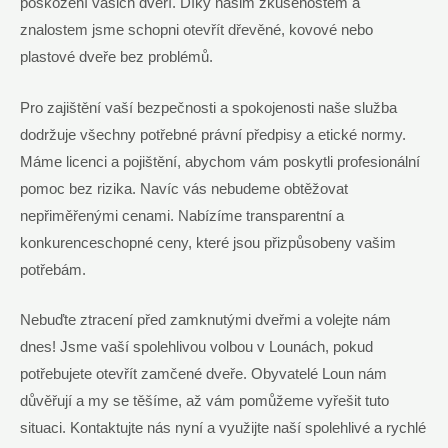
poškození vašich dveří. Díky našim zkušenostem a
znalostem jsme schopni otevřít dřevěné, kovové nebo
plastové dveře bez problémů.
Pro zajištění vaší bezpečnosti a spokojenosti naše služba
dodržuje všechny potřebné právní předpisy a etické normy.
Máme licenci a pojištění, abychom vám poskytli profesionální
pomoc bez rizika. Navíc vás nebudeme obtěžovat
nepřiměřenými cenami. Nabízíme transparentní a
konkurenceschopné ceny, které jsou přizpůsobeny vašim
potřebám.
Nebuďte ztracení před zamknutými dveřmi a volejte nám
dnes! Jsme vaší spolehlivou volbou v Lounách, pokud
potřebujete otevřít zamčené dveře. Obyvatelé Loun nám
důvěřují a my se těšíme, až vám pomůžeme vyřešit tuto
situaci. Kontaktujte nás nyní a využijte naší spolehlivé a rychlé