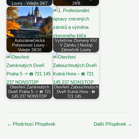
Louny - Volejte 24/7
24/8
Autozámečnická
Vyřešíme Zlomený Klíč
Pohotovost Louny -
V Zámku | Nostop
Volejte 24/10
Zámečník Louny
Otevření Zamknutých
Otevření Zabouchnutých
Dveří Praha 5 -> ☎️ 721
Dveří Kutná Hora - ☎️
145 237 NONSTOP
721 145…
Post
←
Předchozí Příspěvek
Další Příspěvek
→
navigation