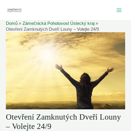
Přeskočit
na
MAI
obsah
Domů
Zámečnická Pohotovost Ústecký kraj
ME
Otevření Zamknutých Dveří Louny – Volejte 24/9
Otevření Zamknutých Dveří Louny
– Volejte 24/9