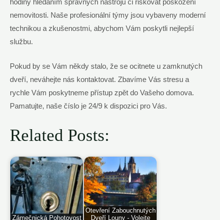
hodiny hledáním správných nástrojů či riskovat poškození
nemovitosti. Naše profesionální týmy jsou vybaveny moderní
technikou a zkušenostmi, abychom Vám poskytli nejlepší
službu.
Pokud by se Vám někdy stalo, že se ocitnete u zamknutých
dveří, neváhejte nás kontaktovat. Zbavíme Vás stresu a
rychle Vám poskytneme přístup zpět do Vašeho domova.
Pamatujte, naše číslo je 24/9 k dispozici pro Vás.
Related Posts:
Otevření Zabouchnutých
Zámečnická Pohotovost
Dveří Louny - Volejte