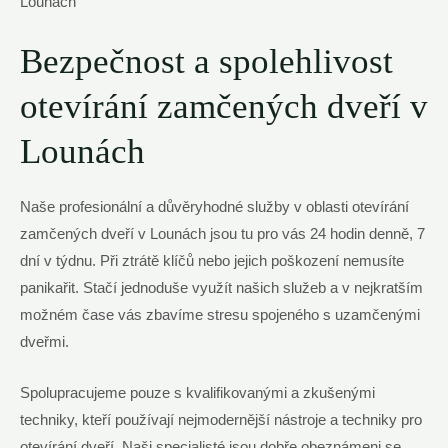
Bezpečnost a spolehlivost
otevírání zamčených dveří v
Lounách
Naše profesionální a důvěryhodné služby v oblasti otevírání
zamčených dveří v Lounách jsou tu pro vás 24 hodin denně, 7
dní v týdnu. Při ztrátě klíčů nebo jejich poškození nemusíte
panikařit. Stačí jednoduše využít našich služeb a v nejkratším
možném čase vás zbavíme stresu spojeného s uzamčenými
dveřmi.
Spolupracujeme pouze s kvalifikovanými a zkušenými
techniky, kteří používají nejmodernější nástroje a techniky pro
otevírání dveří. Naši specialisté jsou dobře obeznámeni se