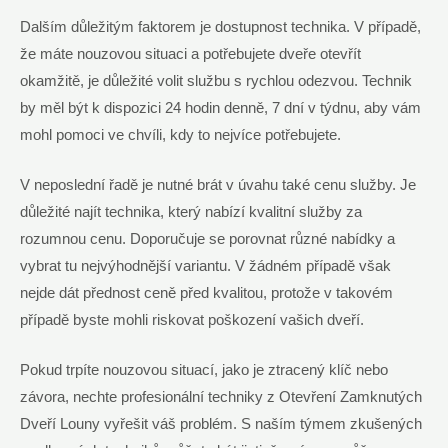
Dalším důležitým faktorem je dostupnost technika. V případě,
že máte nouzovou situaci a potřebujete dveře otevřít
okamžitě, je důležité volit službu s rychlou odezvou. Technik
by měl být k dispozici 24 hodin denně, 7 dní v týdnu, aby vám
mohl pomoci ve chvíli, kdy to nejvíce potřebujete.
V neposlední řadě je nutné brát v úvahu také cenu služby. Je
důležité najít technika, který nabízí kvalitní služby za
rozumnou cenu. Doporučuje se porovnat různé nabídky a
vybrat tu nejvýhodnější variantu. V žádném případě však
nejde dát přednost ceně před kvalitou, protože v takovém
případě byste mohli riskovat poškození vašich dveří.
Pokud trpíte nouzovou situací, jako je ztracený klíč nebo
závora, nechte profesionální techniky z Otevření Zamknutých
Dveří Louny vyřešit váš problém. S naším týmem zkušených