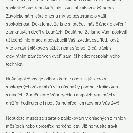
zamčených dveří v Lounách. S námi získáte nejen rychlé a
spolehlivé otevření dveří, ale i kvalitní zákaznický servis.
Zavolejte nám ještě dnes a my se postaráme o vaši
spokojenost! Děkujeme, že jste si přečetli náš článek otevření
zamknutých dveří v Lounách! Doufáme, že jsme Vám poskytli
užitečné informace a povzbudili Vaši zvědavost. Teď, když
víte o naší špičkové službě, nemusíte se již dál trápit s
otevíráním zamčených dveří sami či hledat nespolahlivého
technika.
Naše společnost je odborníkem v oboru a již stovky
spokojených zákazníků si u nás našly pomoc v kritických
situacích. Zaručujeme Vám rychlou a spolehlivou práci v
dražím hodinu dne i noci. Jsme přeci jen tady pro Vás 24/9.
Nebudete muset se starat o zablokování v chladných zimních
měsících nebo uprostřed horkého léta. Již nemusíte trávit