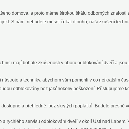
eho domova, a proto máme širokou škálu odborných znalostí a t
jekt. S námi nebudete muset čekat dlouho, naši zkušení technici
chnici mají bohaté zkušenosti v oboru odblokování dveří a jsou p
nástroje a techniky, abychom vám pomohli v co nejkratším čase
udou odblokovány bez jakéhokoliv poškození. Přistupujeme ke
dostupné a přehledné, bez skrytých poplatků. Budete přesně věd
 a rychlého servisu odblokování dveří v okolí Ústí nad Labem. 