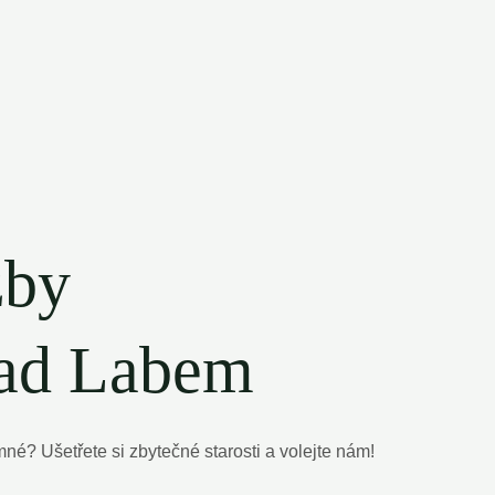
žby
nad Labem
é? Ušetřete si zbytečné starosti a volejte nám!