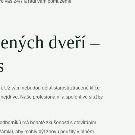
u pro vás 24/7 a rádi vám pomůžeme!
ených dveří –
s
. Už vám nebudou dělat starosti ztracené klíče
ejdříve. Naše profesionální a spolehlivé služby
 odborníků má bohaté zkušenosti s otevíráním
zámků, aby mohly být znovu použity v plném