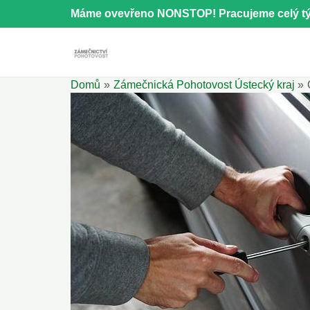
Přeskočit
Máme ovevřeno NONSTOP! Pracujeme celý tý
na
obsah
Domů
Zámečnická Pohotovost Ústecký kraj