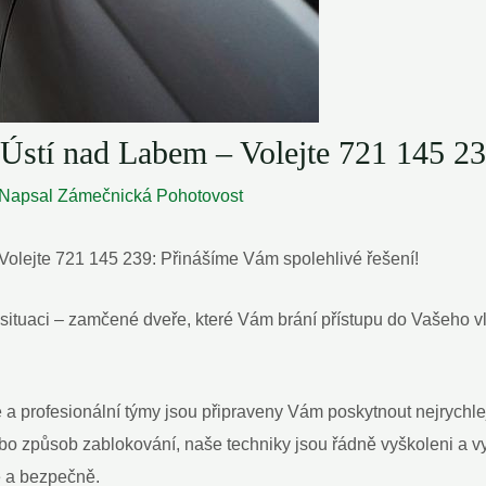
Ústí nad Labem – Volejte 721 145 2
 Napsal
Zámečnická Pohotovost
Volejte 721 145 239: Přinášíme Vám spolehlivé řešení!
situaci – zamčené dveře, které Vám brání přístupu do Vašeho vl
a profesionální týmy jsou připraveny Vám poskytnout nejrychlejš
o způsob zablokování, naše techniky jsou řádně vyškoleni a 
ce a bezpečně.