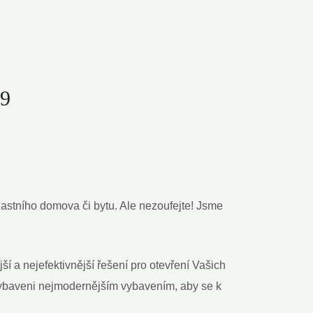
39
astního domova či bytu. Ale nezoufejte! Jsme
í a nejefektivnější řešení pro otevření Vašich
vybaveni nejmodernějším vybavením, aby se k