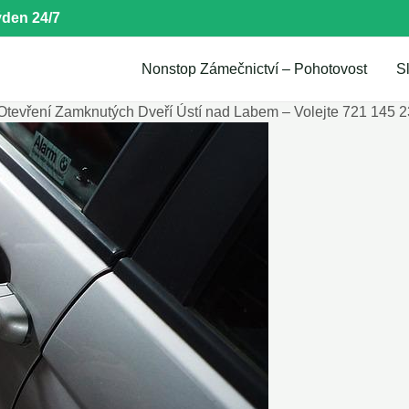
den 24/7
Nonstop Zámečnictví – Pohotovost
S
Otevření Zamknutých Dveří Ústí nad Labem – Volejte 721 145 