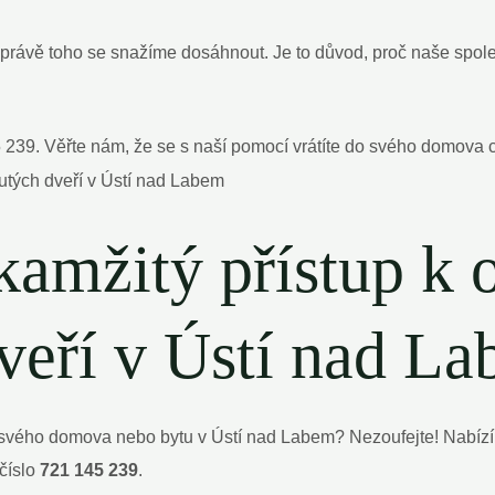
 a právě toho se snažíme dosáhnout. Je to důvod, proč naše spol
 239. Věřte nám, že se s naší pomocí vrátíte do svého domova c
kamžitý přístup k 
veří v Ústí nad L
 svého domova nebo bytu v Ústí nad Labem? Nezoufejte! Nabízí
číslo
721 145 239
.