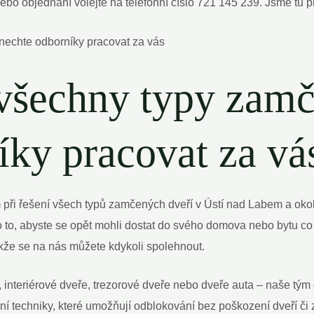
í nebo objednání volejte na telefonní číslo 721 145 239. Jsme t
 všechny typy zamč
íky pracovat za vá
při řešení všech typů zamčených dveří v Ústí nad Labem a okolí
o, abyste se opět mohli dostat do svého domova nebo bytu co n
takže se na nás můžete kdykoli spolehnout.
 interiérové dveře, trezorové dveře nebo dveře auta – naše tým
 techniky, které umožňují odblokování bez poškození dveří či 