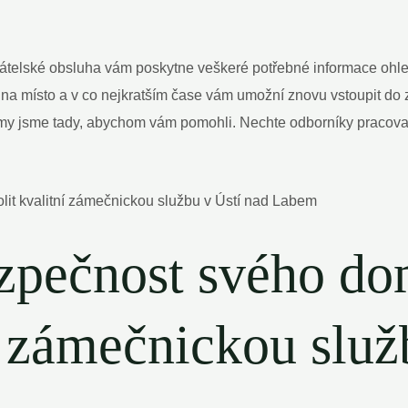
přátelské obsluha vám poskytne veškeré potřebné informace ohl
azí na místo a v co nejkratším čase vám umožní znovu vstoupit 
y jsme tady, abychom vám pomohli. Nechte odborníky pracovat z
ezpečnost svého do
í zámečnickou služ