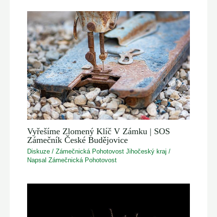
Vyřešíme Zlomený Klíč V Zámku | SOS
Zámečník České Budějovice
Diskuze
/
Zámečnická Pohotovost Jihočeský kraj
/
Napsal
Zámečnická Pohotovost