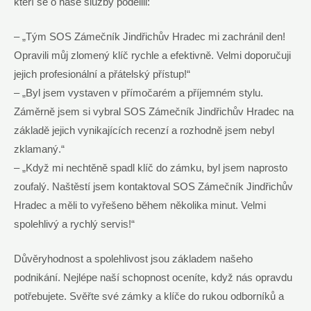
kteří se o naše služby podělili:
– „Tým SOS Zámečník Jindřichův Hradec mi zachránil den!
Opravili můj zlomený klíč rychle a efektivně. Velmi doporučuji
jejich profesionální a přátelský přístup!“
– „Byl jsem vystaven v přímočarém a příjemném stylu.
Záměrně jsem si vybral SOS Zámečník Jindřichův Hradec na
základě jejich vynikajících recenzí a rozhodně jsem nebyl
zklamaný.“
– „Když mi nechtěně spadl klíč do zámku, byl jsem naprosto
zoufalý. Naštěstí jsem kontaktoval SOS Zámečník Jindřichův
Hradec a měli to vyřešeno během několika minut. Velmi
spolehlivý a rychlý servis!“
Důvěryhodnost a spolehlivost jsou základem našeho
podnikání. Nejlépe naší schopnost oceníte, když nás opravdu
potřebujete. Svěřte své zámky a klíče do rukou odborníků a