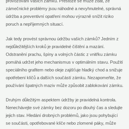
provozování vašich zámků. Přestože se může zdát, že
zámečnické problémy jsou náhodné a nevyhnutelné, správná
údržba a preventivní opatření mohou výrazně snížit riziko
poruch a nepříjemných situací.
Jak tedy provést správnou údržbu vašich zámků? Jedním z
nejdůležitějších kroků je pravidelné čištění a mazání.
Odstranění prachu, špíny a volných částic z vnitřku zámku
pomáhá udržet jeho mechanismus v optimálním stavu. Použití
speciálního grafitem nebo oleje zajišťuje hladký chod a snižuje
opotřebení klíčů a dalších součástí zámku. Nezapomeňte, že
používání špatných maziv může způsobit zablokování zámku.
Druhým důležitým aspektem údržby je pravidelná kontrola.
Nenechávejte své zámky bez dozoru po dlouhý čas a sledujte
jejich stav. Hledání drobných problémů, jako jsou pohybující
se součásti, opotřebované klíče nebo zlomené páky, může