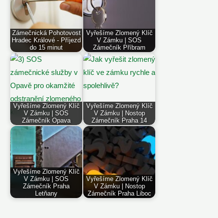
Zámečnická Pohotovost
Vyřešíme Zlomený Klíč
Hradec Králové - Příjezd
V Zámku | SOS
do 15 minut
Zámečník Příbram
Vyřešíme Zlomený Klíč
Vyřešíme Zlomený Klíč
V Zámku | SOS
V Zámku | Nostop
Zámečník Opava
Zámečník Praha 14
Vyřešíme Zlomený Klíč
V Zámku | SOS
Vyřešíme Zlomený Klíč
Zámečník Praha
V Zámku | Nostop
Letňany
Zámečník Praha Liboc