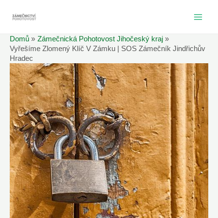
Přeskočit
na
MAI
obsah
Domů
Zámečnická Pohotovost Jihočeský kraj
ME
Vyřešíme Zlomený Klíč V Zámku | SOS Zámečník Jindřichův
Hradec