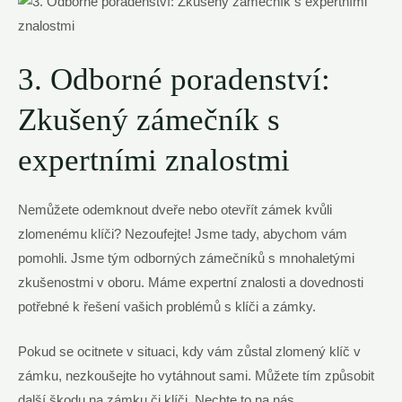
3. Odborné poradenství:
Zkušený zámečník s
expertními znalostmi
Nemůžete odemknout dveře nebo otevřít zámek kvůli
zlomenému klíči? Nezoufejte! Jsme tady, abychom vám
pomohli. Jsme tým odborných zámečníků s mnohaletými
zkušenostmi v oboru. Máme expertní znalosti a dovednosti
potřebné k řešení vašich problémů s klíči a zámky.
Pokud se ocitnete v situaci, kdy vám zůstal zlomený klíč v
zámku, nezkoušejte ho vytáhnout sami. Můžete tím způsobit
další škodu na zámku či klíči. Nechte to na nás,