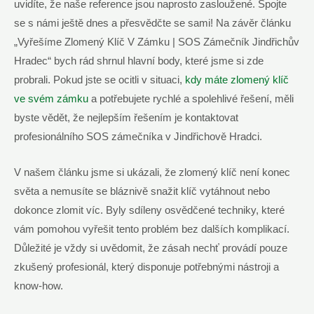
uvidíte, že naše reference jsou naprosto zasloužené. Spojte
se s námi ještě dnes a přesvědčte se sami! Na závěr článku
„Vyřešíme Zlomený Klíč V Zámku | SOS Zámečník Jindřichův
Hradec“ bych rád shrnul hlavní body, které jsme si zde
probrali. Pokud jste se ocitli v situaci,
kdy máte zlomený klíč
ve svém zámku
a potřebujete rychlé a spolehlivé řešení, měli
byste vědět, že nejlepším řešením je kontaktovat
profesionálního SOS zámečníka v Jindřichově Hradci.
V našem článku jsme si ukázali, že zlomený klíč není konec
světa a nemusíte se bláznivě snažit klíč vytáhnout nebo
dokonce zlomit víc. Byly sdíleny osvědčené techniky, které
vám pomohou vyřešit tento problém bez dalších komplikací.
Důležité je vždy si uvědomit, že zásah nechť provádí pouze
zkušený profesionál, který disponuje potřebnými nástroji a
know-how.