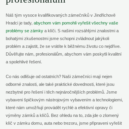
Náš tým vysoce kvalifikovaných zámečníků v Jindřichově
Hradci je tady,
abychom vám pomohli vyřešit všechny vaše
problémy se zámky
a klíči. S našimi rozsáhlými znalostmi a
bohatými zkušenostmi jsme schopni zvládnout jakýkoli
problém a zajistit, že se vrátíte k běžnému životu co nejdříve.
Důvěřujte nám, profesionálům, abychom vám poskytli kvalitní
a spolehlivé řešení.
Co nás odlišuje od ostatních? Naši zámečníci mají nejen
odborné znalosti, ale také praktické dovednosti, které jsou
nezbytné pro řešení i těch nejnáročnějších problémů. Jsme
vybaveni špičkovým nástrojovým vybavením a technologiemi,
které nám umožňují provádět rychlé a efektivní opravy či
výměny zámků a klíčů. Bez ohledu na to, zda jde o zlomený
klíč v zámku domu, auta nebo trezoru, jsme připraveni vyřešit