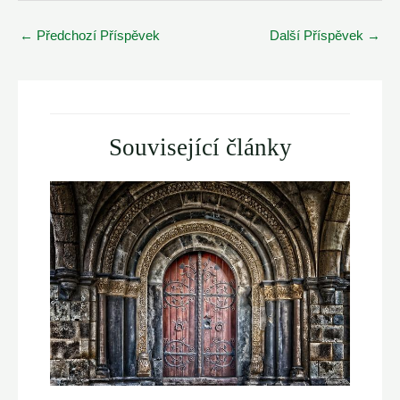
Post
←
Předchozí Příspěvek
Další Příspěvek
→
navigation
Související články