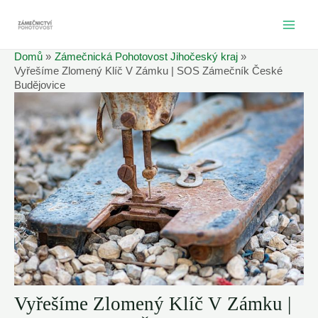
Přeskočit
na
MAI
obsah
Domů
Zámečnická Pohotovost Jihočeský kraj
ME
Vyřešíme Zlomený Klíč V Zámku | SOS Zámečník České
Budějovice
Vyřešíme Zlomený Klíč V Zámku |