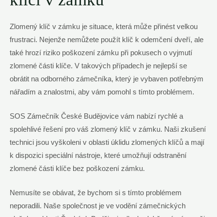
Zlomený klíč v zámku je situace, která může přinést velkou
frustraci. Nejenže nemůžete použít klíč k odemčení dveří, ale
také hrozí riziko poškození zámku při pokusech o vyjmutí
zlomené části klíče. V takových případech je nejlepší se
obrátit na odborného zámečníka, který je vybaven potřebným
nářadím a znalostmi, aby vám pomohl s tímto problémem.
SOS Zámečník České Budějovice vám nabízí rychlé a
spolehlivé řešení pro váš zlomený klíč v zámku. Naši zkušení
technici jsou vyškoleni v oblasti úklidu zlomených klíčů a mají
k dispozici speciální nástroje, které umožňují odstranění
zlomené části klíče bez poškození zámku.
Nemusíte se obávat, že bychom si s tímto problémem
neporadili. Naše společnost je ve vodění zámečnických