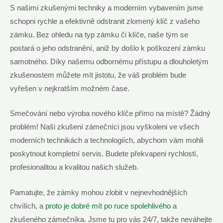
S našimi zkušenými techniky a moderním vybavením jsme
schopni rychle a efektivně odstranit zlomený klíč z vašeho
zámku. Bez ohledu na typ zámku či klíče, naše tým se
postará o jeho odstranění, aniž by došlo k poškození zámku
samotného. Díky našemu odbornému přístupu a dlouholetým
zkušenostem můžete mít jistotu, že váš problém bude
vyřešen v nejkratším možném čase.
Smečování nebo výroba nového klíče přímo na místě? Žádný
problém! Naši zkušení zámečníci jsou vyškoleni ve všech
moderních technikách a technologiích, abychom vám mohli
poskytnout kompletní servis. Budete překvapeni rychlostí,
profesionalitou a kvalitou našich služeb.
Pamatujte, že zámky mohou zlobit v nejnevhodnějších
chvílích, a
proto je dobré mít po ruce spolehlivého
a
zkušeného zámečníka. Jsme tu pro vás 24/7, takže neváhejte