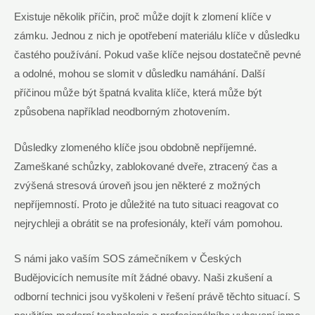
Existuje několik příčin, proč může dojít k zlomení klíče v
zámku. Jednou z nich je opotřebení materiálu klíče v důsledku
častého používání. Pokud vaše klíče nejsou dostatečně pevné
a odolné, mohou se slomit v důsledku namáhání. Další
příčinou může být špatná kvalita klíče, která může být
způsobena například neodborným zhotovením.
Důsledky zlomeného klíče jsou obdobně nepříjemné.
Zameškané schůzky, zablokované dveře, ztracený čas a
zvýšená stresová úroveň jsou jen některé z možných
nepříjemností. Proto je důležité na tuto situaci reagovat co
nejrychleji a obrátit se na profesionály, kteří vám pomohou.
S námi jako vaším SOS zámečníkem v Českých
Budějovicích nemusíte mít žádné obavy. Naši zkušení a
odborní technici jsou vyškoleni v řešení právě těchto situací. S