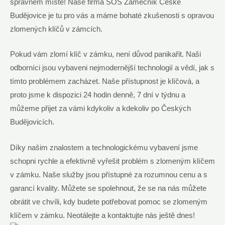
správném místě! Naše firma SOS Zámečník České
Budějovice je tu pro vás a máme bohaté zkušenosti s opravou
zlomených klíčů v zámcích.
Pokud vám zlomí klíč v zámku, není důvod panikařit. Naši
odborníci jsou vybaveni nejmodernější technologií a vědí, jak s
tímto problémem zacházet. Naše přístupnost je klíčová, a
proto jsme k dispozici 24 hodin denně, 7 dní v týdnu a
můžeme přijet za vámi kdykoliv a kdekoliv po Českých
Budějovicích.
Díky našim znalostem a technologickému vybavení jsme
schopni rychle a efektivně vyřešit problém s zlomeným klíčem
v zámku. Naše služby jsou přístupné za rozumnou cenu a s
garancí kvality. Můžete se spolehnout, že se na nás můžete
obrátit ve chvíli, kdy budete potřebovat pomoc se zlomeným
klíčem v zámku. Neotálejte a kontaktujte nás ještě dnes!