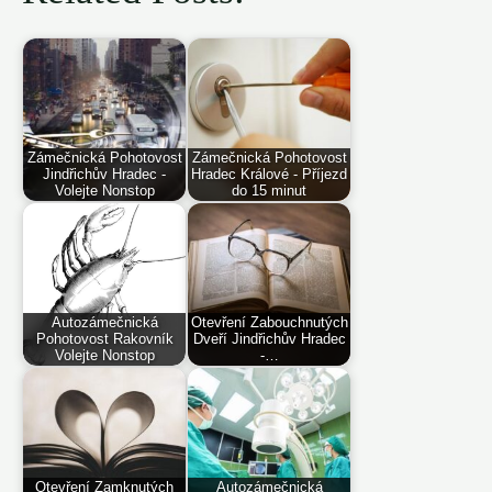
Zámečnická Pohotovost
Zámečnická Pohotovost
Jindřichův Hradec -
Hradec Králové - Příjezd
Volejte Nonstop
do 15 minut
Autozámečnická
Otevření Zabouchnutých
Pohotovost Rakovník
Dveří Jindřichův Hradec
Volejte Nonstop
-…
Otevření Zamknutých
Autozámečnická