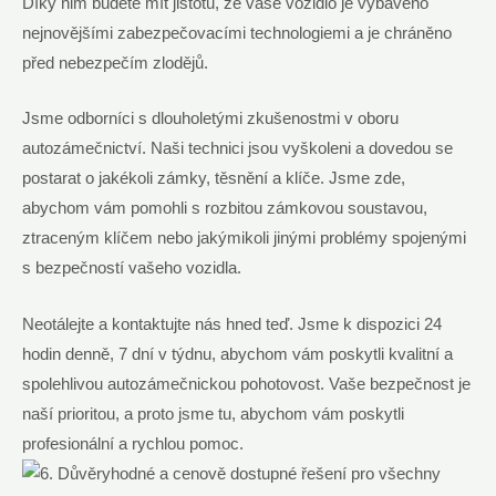
Díky nim budete mít jistotu, že vaše vozidlo je vybaveno
nejnovějšími zabezpečovacími technologiemi a je chráněno
před nebezpečím zlodějů.
Jsme odborníci s dlouholetými zkušenostmi v oboru
autozámečnictví. Naši technici jsou vyškoleni a dovedou se
postarat o jakékoli zámky, těsnění a klíče. Jsme zde,
abychom vám pomohli s rozbitou zámkovou soustavou,
ztraceným klíčem nebo jakýmikoli jinými problémy spojenými
s bezpečností vašeho vozidla.
Neotálejte a kontaktujte nás hned teď. Jsme k dispozici 24
hodin denně, 7 dní v týdnu, abychom vám poskytli kvalitní a
spolehlivou autozámečnickou pohotovost. Vaše bezpečnost je
naší prioritou, a proto jsme tu, abychom vám poskytli
profesionální a rychlou pomoc.