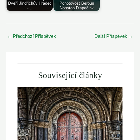
Dveří Jindřichův Hradec
Pohotovost Beroun
-…
Nonstop Dispečink
Post
←
Předchozí Příspěvek
Další Příspěvek
→
navigation
Související články