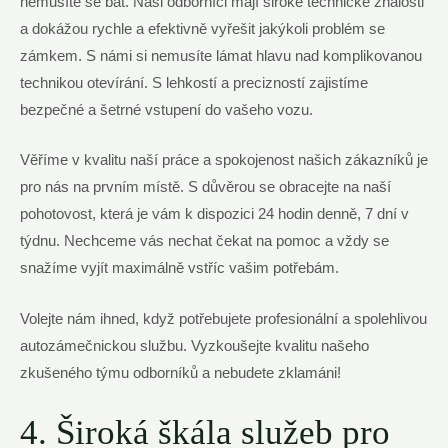
nemusíte se bát. Naši odborníci mají široké technické znalosti
a dokážou rychle a efektivně vyřešit jakýkoli problém se
zámkem. S námi si nemusíte lámat hlavu nad komplikovanou
technikou otevírání. S lehkostí a precizností zajistíme
bezpečné a šetrné vstupení do vašeho vozu.
Věříme v kvalitu naší práce a spokojenost našich zákazníků je
pro nás na prvním místě. S důvěrou se obracejte na naší
pohotovost, která je vám k dispozici 24 hodin denně, 7 dní v
týdnu. Nechceme vás nechat čekat na pomoc a vždy se
snažíme vyjít maximálně vstříc vašim potřebám.
Volejte nám ihned, když potřebujete profesionální a spolehlivou
autozámečnickou službu. Vyzkoušejte kvalitu našeho
zkušeného týmu odborníků a nebudete zklamáni!
4. Široká škála služeb pro