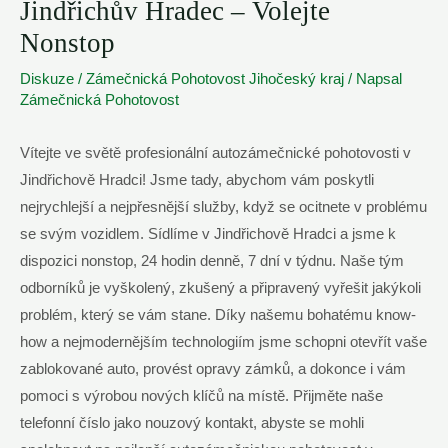
Jindřichův Hradec – Volejte
Nonstop
Diskuze
/
Zámečnická Pohotovost Jihočeský kraj
/ Napsal
Zámečnická Pohotovost
Vítejte ve světě profesionální autozámečnické pohotovosti v
Jindřichově Hradci! Jsme tady, abychom vám poskytli
nejrychlejší a nejpřesnější služby, když se ocitnete v problému
se svým vozidlem. Sídlíme v Jindřichově Hradci a jsme k
dispozici nonstop, 24 hodin denně, 7 dní v týdnu. Naše tým
odborníků je vyškolený, zkušený a připravený vyřešit jakýkoli
problém, který se vám stane. Díky našemu bohatému know-
how a nejmodernějším technologiím jsme schopni otevřít vaše
zablokované auto, provést opravy zámků, a dokonce i vám
pomoci s výrobou nových klíčů na místě. Přijměte naše
telefonní číslo jako nouzový kontakt, abyste se mohli