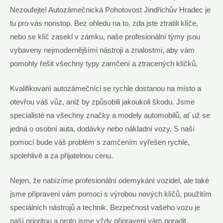
Nezoufejte! Autozámečnická Pohotovost Jindřichův Hradec je
tu pro vás nonstop. Bez ohledu na to, zda jste ztratili klíče,
nebo se klíč zasekl v zámku, naše profesionální týmy jsou
vybaveny nejmodernějšími nástroji a znalostmi, aby vám
pomohly řešit všechny typy zamčení a ztracených klíčků.
Kvalifikovaní autozámečníci se rychle dostanou na místo a
otevřou váš vůz, aniž by způsobili jakoukoli škodu. Jsme
specialisté na všechny značky a modely automobilů, ať už se
jedná o osobní auta, dodávky nebo nákladní vozy. S naší
pomocí bude váš problém s zamčením vyřešen rychle,
spolehlivě a za přijatelnou cenu.
Nejen, že nabízíme profesionální odemykání vozidel, ale také
jsme připraveni vám pomoci s výrobou nových klíčů, použitím
speciálních nástrojů a technik. Bezpečnost vašeho vozu je
naší prioritou a proto jsme vždy připraveni vám poradit