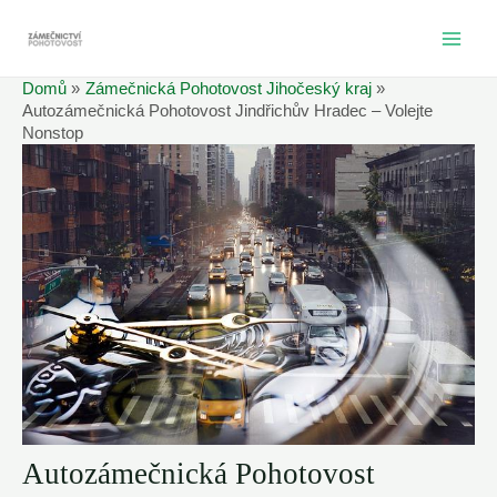
Přeskočit
na
MAI
obsah
Domů
Zámečnická Pohotovost Jihočeský kraj
ME
Autozámečnická Pohotovost Jindřichův Hradec – Volejte
Nonstop
Autozámečnická Pohotovost