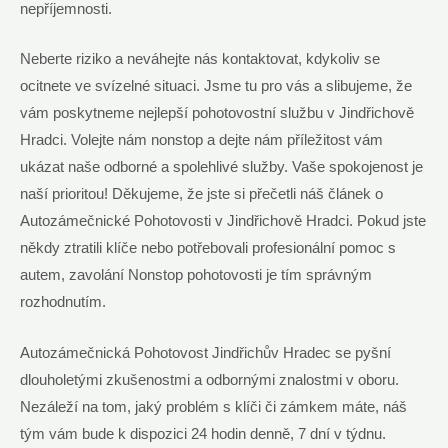
nepříjemnosti.
Neberte riziko a neváhejte nás kontaktovat, kdykoliv se
ocitnete ve svízelné situaci. Jsme tu pro vás a slibujeme, že
vám poskytneme nejlepší pohotovostní službu v Jindřichově
Hradci. Volejte nám nonstop a dejte nám příležitost vám
ukázat naše odborné a spolehlivé služby. Vaše spokojenost je
naší prioritou! Děkujeme, že jste si přečetli náš článek o
Autozámečnické Pohotovosti v Jindřichově Hradci. Pokud jste
někdy ztratili klíče nebo potřebovali profesionální pomoc s
autem, zavolání Nonstop pohotovosti je tím správným
rozhodnutím.
Autozámečnická Pohotovost Jindřichův Hradec se pyšní
dlouholetými zkušenostmi a odbornými znalostmi v oboru.
Nezáleží na tom, jaký problém s klíči či zámkem máte, náš
tým vám bude k dispozici 24 hodin denně, 7 dní v týdnu.