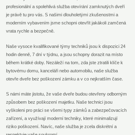
⁣profesionální​ a spolehlivá služba otevírání zamknutých dveří
je právě tu‍ pro vás. ⁤S našimi dlouholetými ⁢zkušenostmi a
moderním vybavením jsme schopni ‍otevřít jakákoli‍ zamčená
vrata rychle a bezpečně.
Naše vysoce kvalifikované ⁤týmy techniků jsou k ​dispozici 24
hodin⁤ denně, 7 dní v týdnu, a jsou schopny dorazit ‌na místo
během krátké doby. Nezáleží na tom, ‍zda jste ztratili klíče k
bytovému domu,⁣ kanceláři nebo automobilu, naše služba
⁣otevře dveře bez ‌poškození zámku⁤ a‍ v ​co‌ nejkratším čase.
S námi máte jistotu, že ⁢vaše dveře budou otevřeny odborným
způsobem bez poškození majetku. Naše technici jsou
vyškoleni pro práci se všemi typy zámků a zabezpečovacích
zařízení, a využívají moderní ‍techniky, které minimalizují
riziko poškození. Navíc, naše služba ‍je zcela ⁣diskrétní a
respektuje vaše soukromí.