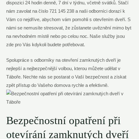
dispozici 24 hodin denně, 7 dní v týdnu, včetně⁤ svátků. Stačí
‌nám zavolat na číslo 721 145 238 a naši odborníci dorazí k
Vám co nejdříve, abychom vám pomohli s otevřením dveří.⁢ S
námi se nemusíte‌ stresovat, že zůstanete ‌uvěznění mimo​ byt
⁣na nevhodném místě nebo po celou ⁢noc. ‍Naše služby jsou
zde pro⁣ Vás kdykoli budete potřebovat.
Spolupráce s⁢ odborníky na otevření zamknutých dveří je
nejlepší a nejbezpečnější volbou,​ kterou můžete⁢ udělat v
Táboře. Nechte nás se ⁤postarat o Vaší bezpečnost‌ a získat
zpět přístup do Vašeho domova rychle⁢ a efektivně.
Bezpečnostní opatření při
otevírání zamknutých dveří