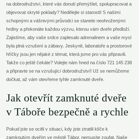
na‍ dobrodružství, které vás donutí přemýšlet, spolupracovat a
objevovat‍ skryté poklady? Nedělejte si starosti! S našimi
schopnými a vášnivými průvodci se stanete neohroženými
hrdiny a překonáte každou ⁤výzvu, kterou vám dveře předloží.
Zajistíme, aby vaše srdce zaplesalo adrenalinem a vaše mysl
byla plná vzrušení‌ a zábavy. Jeskyně, laboratoře a prostorové
hříčky jsou jen nějaké z témat, která jsme​ pro vás připravili.
Takže co ⁤ještě čekáte? Volejte nám hned‌ na číslo 721 145 238
a připravte ‌se na vzrušující⁣ dobrodružství! Už ‌se ‌nemůžeme
dočkat, ⁣až‌ vám otevřeme tyhle zamknuté dveře.
Jak otevřít ⁢zamknuté dveře
v Táboře bezpečně a rychle
Pokud jste se ocitli⁢ v situaci, kdy jste ztratili klíče k
zamknutým dveřím ve městě Tábor, nemusíte ⁤zoufat. Naše