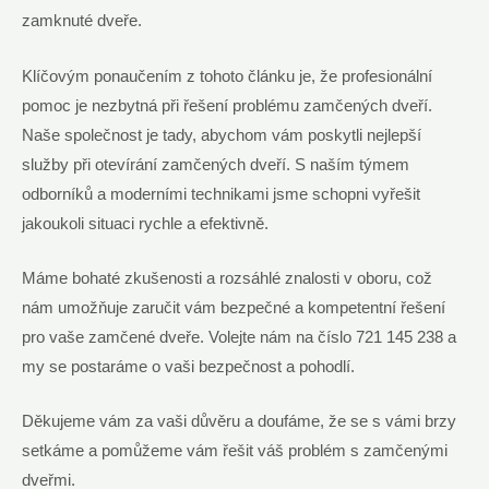
zamknuté dveře.
Klíčovým ponaučením z tohoto ⁤článku je, že profesionální
pomoc je nezbytná při řešení ‌problému zamčených dveří.
Naše společnost je tady, abychom ⁢vám poskytli nejlepší
služby ‍při ​otevírání zamčených dveří. S naším týmem
odborníků a moderními⁢ technikami jsme schopni vyřešit
jakoukoli situaci rychle a efektivně.
Máme bohaté zkušenosti a rozsáhlé znalosti v oboru, což
nám ​umožňuje zaručit vám bezpečné a kompetentní řešení
pro ⁢vaše zamčené dveře. Volejte nám na číslo 721 145 238 a
my se postaráme o vaši bezpečnost a pohodlí.
Děkujeme vám za vaši důvěru a doufáme, že se s vámi brzy
setkáme a pomůžeme vám řešit váš problém s ⁣zamčenými‍
dveřmi.