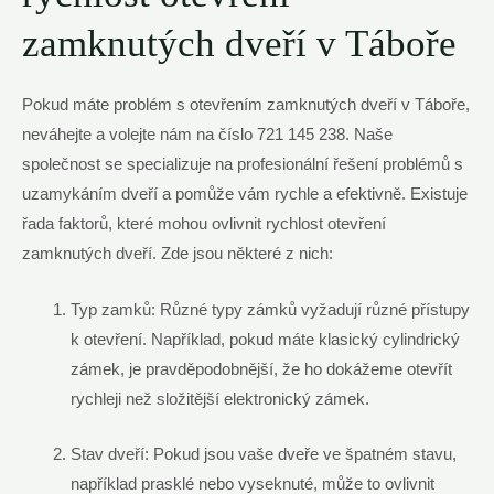
zamknutých dveří⁤ v ‌Táboře
Pokud máte problém s otevřením zamknutých dveří v Táboře,‍
neváhejte a volejte nám na číslo 721 145 238.‌ Naše​
společnost se⁤ specializuje na profesionální řešení problémů s
uzamykáním dveří a⁤ pomůže vám rychle a efektivně. Existuje
řada faktorů,⁢ které mohou ovlivnit rychlost otevření
zamknutých dveří. Zde jsou některé z nich:
Typ ⁣zamků: Různé typy zámků vyžadují různé přístupy
⁣k otevření. Například, pokud máte klasický‌ cylindrický⁤
zámek, je pravděpodobnější,⁤ že ho dokážeme otevřít
rychleji než složitější elektronický zámek.
Stav ⁢dveří: Pokud ⁢jsou vaše dveře ve špatném stavu,
například prasklé nebo vyseknuté, může to ovlivnit