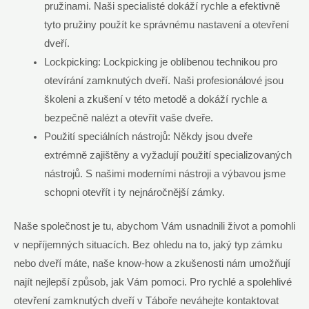
pružinami.⁢ Naši specialisté dokáží‌ rychle a ​efektivně
tyto‍ pružiny použít ke správnému nastavení a otevření
dveří.
Lockpicking: Lockpicking⁢ je oblíbenou technikou pro
⁣otevírání zamknutých dveří. Naši profesionálové jsou‍
školeni a zkušení ​v​ této metodě a dokáží rychle a
bezpečně nalézt a otevřít vaše⁤ dveře.
Použití speciálních‌ nástrojů: Někdy jsou dveře
extrémně zajištěny a vyžadují použití specializovaných
‍nástrojů. S našimi moderními nástroji a výbavou jsme
schopni otevřít i ty nejnáročnější ⁤zámky.
Naše společnost‍ je tu, abychom Vám usnadnili život a pomohli
v nepříjemných situacích. Bez ohledu na to, jaký typ zámku
nebo dveří máte, naše know-how​ a zkušenosti nám umožňují
najít nejlepší‌ způsob, jak Vám pomoci. Pro rychlé⁢ a spolehlivé
otevření zamknutých dveří v Táboře neváhejte kontaktovat