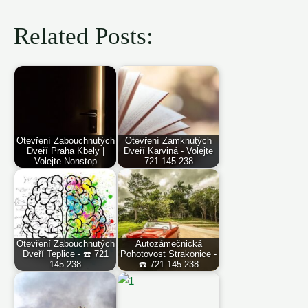
Related Posts:
Otevření Zabouchnutých
Otevření Zamknutých
Dveří Praha Kbely |
Dveří Karviná - Volejte
Volejte Nonstop
721 145 238
Otevření Zabouchnutých
Autozámečnická
Dveří Teplice - ☎️ 721
Pohotovost Strakonice -
145 238
☎️ 721 145 238