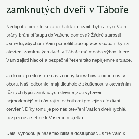
zamknutých dveří v Táboře
Nedopatřením jste⁤ si zanechali klíče‌ uvnitř bytu a nyní Vám
brány brání přístupu do Vašeho ⁤domova? Žádné starosti!
Jsme tu, abychom Vám pomohli! Spolupráce ​s odborníky na
otevření zamknutých dveří v Táboře ‌má mnoho výhod, které
Vám zajistí hladké a bezpečné řešení této nepříjemné situace.
Jednou z předností je náš značný know-how a odbornost v
oboru. Naši odborníci mají dlouholeté zkušenosti s ⁣otevíráním
různých ⁣typů zamknutých dveří a jsou vybaveni
‍nejmodernějšími nástroji a technikami pro jejich​ efektivní
otevření. Díky ⁣tomu ‌je pro nás otevření Vašich dveří rychlé,
bezpečné a šetrné k Vašemu ⁣majetku.
Další výhodou je naše flexibilita a dostupnost. Jsme Vám k