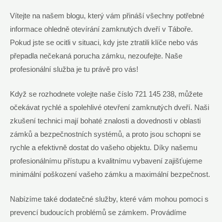
Vítejte na našem blogu, který vám přináší všechny potřebné
⁤informace ohledně otevírání zamknutých dveří v ⁤Táboře.
Pokud jste se ocitli v situaci, kdy jste ztratili klíče ⁣nebo vás
přepadla ​nečekaná porucha zámku, nezoufejte. Naše
profesionální služba je tu právě pro vás!
Když⁤ se rozhodnete volejte naše číslo 721 ​145 238, můžete
očekávat rychlé a spolehlivé otevření zamknutých dveří. Naši
zkušení technici mají bohaté ⁣znalosti a​ dovednosti v oblasti
zámků a bezpečnostních systémů, a proto jsou schopni se
rychle ‌a efektivně dostat do vašeho objektu. Díky našemu
profesionálnímu přístupu a kvalitnímu vybavení zajišťujeme
minimální poškození vašeho zámku a maximální ‌bezpečnost.
Nabízíme také ⁣dodatečné služby, ⁣které vám mohou pomoci s
prevencí budoucích problémů se zámkem. Provádíme