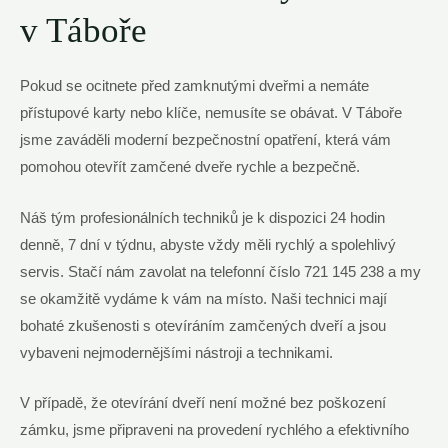
v Táboře
Pokud ⁣se ⁣ocitnete před zamknutými dveřmi a nemáte
přístupové karty nebo klíče, ⁣nemusíte se obávat. V Táboře
jsme zaváděli moderní bezpečnostní opatření, která vám
pomohou otevřít zamčené dveře rychle‌ a bezpečně.
Náš⁢ tým⁣ profesionálních techniků je k dispozici 24 hodin
denně, 7 dní ⁣v týdnu, abyste vždy měli rychlý a spolehlivý
servis. Stačí nám zavolat ⁤na telefonní číslo ⁢721 145 238 a my
se okamžitě vydáme⁢ k vám na místo. Naši technici mají
bohaté zkušenosti ‍s‍ otevíráním zamčených dveří a jsou
vybaveni nejmodernějšími nástroji a technikami.
V případě, že otevírání dveří není možné bez poškození
zámku, ⁣jsme připraveni na provedení rychlého a efektivního