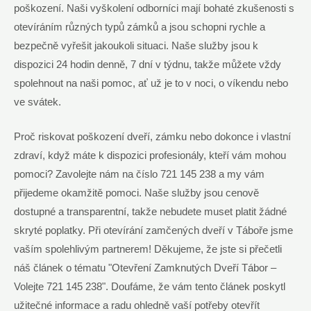
‌poškození. Naši vyškolení odborníci mají bohaté zkušenosti s
otevíráním různých typů zámků a jsou schopni rychle⁣ a
bezpečně vyřešit jakoukoli situaci. Naše služby jsou k ​
dispozici 24 hodin denně, 7 dní v týdnu, ⁢takže můžete vždy
spolehnout na naši pomoc, ať už je to v noci, o víkendu nebo
ve svátek.
Proč riskovat⁤ poškození dveří, zámku ​nebo ‌dokonce i vlastní‌
zdraví, když máte k dispozici profesionály, kteří vám mohou
pomoci? Zavolejte⁤ nám na číslo⁢ 721 145 238 a my vám
přijedeme⁢ okamžitě pomoci. Naše služby jsou ⁣cenově
dostupné a transparentní, takže nebudete muset platit žádné
skryté poplatky. ‌Při otevírání zamčených dveří v Táboře jsme
vaším spolehlivým partnerem! Děkujeme, že jste si přečetli
náš článek o tématu "Otevření Zamknutých Dveří Tábor –
Volejte 721 145 238". Doufáme, že vám tento článek poskytl
užitečné informace a radu ohledně vaší potřeby otevřít‍