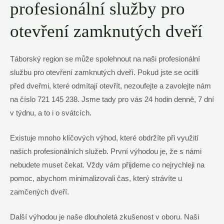
profesionální služby pro
otevření zamknutých dveří
Táborský region ⁣se ‍může spolehnout na naši profesionální
službu pro otevření zamknutých⁢ dveří. Pokud jste se ocitli
před dveřmi,⁣ které odmítají otevřít, ‌nezoufejte a zavolejte​ nám⁣
na číslo 721 145 238. Jsme ⁤tady pro ⁢vás 24 hodin denně, ‍7 dní
v týdnu, a to i o svátcích.
Existuje mnoho klíčových výhod, které obdržíte při využití
našich profesionálních služeb. První výhodou je, že s námi
nebudete muset čekat. Vždy vám přijdeme ⁤co nejrychleji na
pomoc, abychom minimalizovali⁢ čas, který strávíte u
zamčených dveří.‌
Další výhodou je naše dlouholetá zkušenost ​v oboru. Naši