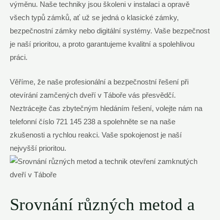
výměnu. Naše ⁣techniky jsou školeni v⁢ instalaci a opravě
všech⁢ typů zámků, ať‌ už se ⁣jedná o klasické zámky,
bezpečnostní zámky ​nebo digitální systémy. Vaše ​bezpečnost
je naší prioritou, a proto garantujeme kvalitní a spolehlivou
práci.
Věříme, že naše profesionální a bezpečnostní⁣ řešení při‌
otevírání zamčených dveří v Táboře vás ​přesvědčí.
Neztrácejte ⁢čas zbytečným hledáním řešení, volejte nám⁢ na
telefonní ‍číslo 721 145 238 a spolehněte se na‍ naše
zkušenosti a rychlou reakci.‍ Vaše spokojenost ⁤je naší
nejvyšší ⁣prioritou.
Srovnání různých metod a