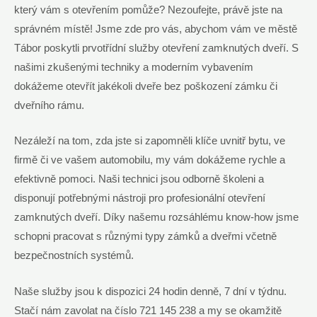
který vám s otevřením pomůže? Nezoufejte, právě jste⁢ na
správném místě! Jsme zde pro vás, abychom vám ve městě
Tábor poskytli⁣ prvotřídní služby otevření‌ zamknutých ‌dveří. S
našimi⁢ zkušenými techniky a moderním vybavením
dokážeme otevřít ⁣jakékoli dveře bez poškození zámku či
dveřního rámu.
Nezáleží‍ na ‍tom, zda jste​ si zapomněli klíče uvnitř bytu, ⁣ve‍
firmě či⁣ ve vašem automobilu, my vám dokážeme rychle a
efektivně pomoci. Naši technici jsou⁢ odborně školeni⁣ a
disponují ‌potřebnými nástroji ⁢pro profesionální otevření
zamknutých dveří.⁢ Díky našemu‍ rozsáhlému know-how jsme
schopni pracovat s různými typy zámků a dveřmi včetně
bezpečnostních systémů.
Naše​ služby jsou k dispozici ⁤24 hodin denně, 7 dní v týdnu.
Stačí nám zavolat na číslo 721 145 238‌ a my se‌ okamžitě