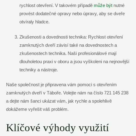
rychlost otevření. V takovém případě⁤
může být
nutné
provést dodatečné opravy nebo‍ úpravy, aby se dveře
otvíraly⁢ hladce.
Zkušenosti​ a dovednosti technika: Rychlost otevření
zamknutých dveří závisí také na dovednostech​ a
zkušenostech technika. Naši profesionálové mají
dlouholetou praxi v ⁣oboru a jsou​ vyškoleni na nejnovější
techniky a nástroje.
Naše společnost je připravena vám pomoci s otevřením
zamknutých​ dveří v Táboře. Volejte ⁢nám ​na číslo 721 145 238
‍a dejte ‍nám šanci ukázat vám, jak rychle a spolehlivě
dokážeme⁣ vyřešit váš problém.
Klíčové výhody využití