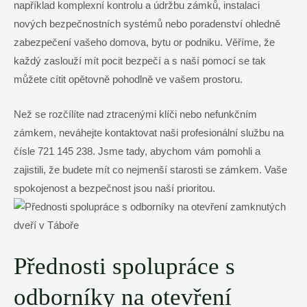
například komplexní kontrolu a údržbu zámků,‍ instalaci
nových bezpečnostních systémů nebo poradenství ohledně
zabezpečení vašeho domova, bytu or podniku. Věříme, že
každý zaslouží mít​ pocit bezpečí a s naší pomocí se tak
můžete cítit opětovně pohodlně ve ⁣vašem ​prostoru.
Než se rozčílíte nad ⁢ztracenými klíči nebo ​nefunkčním
zámkem, neváhejte⁢ kontaktovat naši profesionální službu na
čísle 721 145 ‍238.⁢ Jsme tady, abychom vám pomohli a
zajistili, ⁢že ​budete ‌mít co nejmenší starosti se zámkem. Vaše
spokojenost a bezpečnost jsou naší ‍prioritou.
Přednosti spolupráce​ s‌
odborníky na otevření