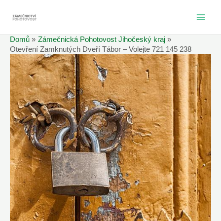
Přeskočit
na
MAI
obsah
Domů
Zámečnická Pohotovost Jihočeský kraj
ME
Otevření Zamknutých Dveří Tábor – Volejte 721 145 238