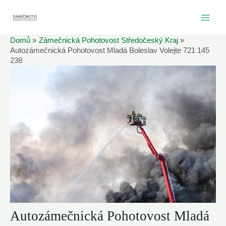
Přeskočit
na
MAI
obsah
Domů
Zámečnická Pohotovost Středočeský Kraj
ME
Autozámečnická Pohotovost Mladá Boleslav Volejte 721 145
238
Autozámečnická Pohotovost Mladá