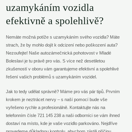
uzamykáním vozidla
efektivně a spolehlivě?
Nemáte možná potíže s uzamykáním svého vozidla? Máte
strach, že by mohlo dojít k odcizení nebo poškození auta?
Nezoufejte! Naše autozámečnická pohotovost v Mladé
Boleslavi je tu právě pro vás. S více než desetiletou
zkušeností v oboru vám garantujeme efektivní a spolehlivé
řešení vašich problémů s uzamykáním vozidel.
Jak to tedy udělat správně? Máme pro vás pár tipů. Prvním
krokem je neztrácet nervy – s naší pomocí bude vše
vyřešeno rychle a profesionálně. Kontaktujte nás na
telefonním čísle 721 145 238 a naši odborníci se vám ihned
dostaví na místo, kde je vaše vozidlo parkováno. Nejdříve
provedeme důkladnou kontrolu, abychom zjistili příčinu