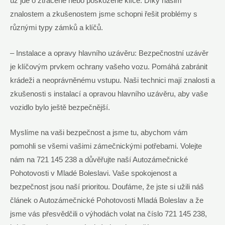
už jde o ztracené nebo poškozené klíče. Díky našim
znalostem a zkušenostem jsme schopni řešit problémy s
různými typy zámků a klíčů.
– Instalace a opravy hlavního uzávěru: Bezpečnostní uzávěr
je klíčovým prvkem ochrany vašeho vozu. Pomáhá zabránit
krádeži a neoprávněnému vstupu. Naši technici mají znalosti a
zkušenosti s instalací a opravou hlavního uzávěru, aby vaše
vozidlo bylo ještě bezpečnější.
Myslíme na vaši bezpečnost a jsme tu, abychom vám
pomohli se všemi vašimi zámečnickými potřebami. Volejte
nám na 721 145 238 a důvěřujte naší Autozámečnické
Pohotovosti v Mladé Boleslavi. Vaše spokojenost a
bezpečnost jsou naší prioritou. Doufáme, že jste si užili náš
článek o Autozámečnické Pohotovosti Mladá Boleslav a že
jsme vás přesvědčili o výhodách volat na číslo 721 145 238,