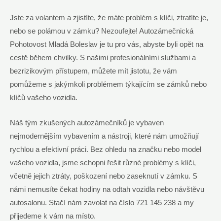
Jste za volantem a zjistíte, že máte problém s klíči, ztratíte je,
nebo se polámou v zámku? Nezoufejte! Autozámečnická
Pohotovost Mladá Boleslav je tu pro vás, abyste byli opět na
cestě během chvilky. S našimi profesionálními službami a
bezrizikovým přístupem, můžete mít jistotu, že vám
pomůžeme s jakýmkoli problémem týkajícím se zámků nebo
klíčů vašeho vozidla.
Náš tým zkušených autozámečníků je vybaven
nejmodernějším vybavením a nástroji, které nám umožňují
rychlou a efektivní práci. Bez ohledu na značku nebo model
vašeho vozidla, jsme schopni řešit různé problémy s klíči,
včetně jejich ztráty, poškození nebo zaseknutí v zámku. S
námi nemusíte čekat hodiny na odtah vozidla nebo návštěvu
autosalonu. Stačí nám zavolat na číslo 721 145 238 a my
přijedeme k vám na místo.