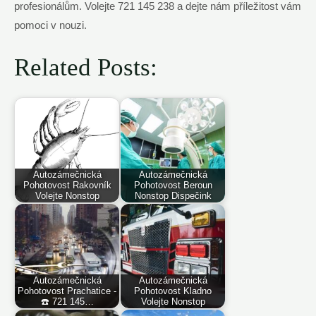
profesionálům. Volejte 721 145 238 a dejte nám příležitost vám
pomoci v nouzi.
Related Posts:
Autozámečnická
Autozámečnická
Pohotovost Rakovník
Pohotovost Beroun
Volejte Nonstop
Nonstop Dispečink
Autozámečnická
Autozámečnická
Pohotovost Prachatice -
Pohotovost Kladno
☎️ 721 145…
Volejte Nonstop