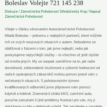
Boleslav Volejte 721 145 238
Diskuze
/
Zámečnická Pohotovost Středočeský Kraj
/ Napsal
Zámečnická Pohotovost
Vítejte v článku věnovaném Autozámečnické Pohotovosti
Mladá Boleslav – jednomu z nejlepších partnerů, které můžete
mít ve svých nouzových situacích s autem. Nebudeme se
obtěžovat s frázemi o tom, jak jsme nejlepší, nebo jak
poskytujeme nejrychlejší služby – to všechno už jistě slyšíte
od mnoha jiných. My se naopak zaměříme na to, jak naše
dovednosti, zdokonalené zkušenosti a výborné hodnocení od
našich spokojených zákazníků mohou pomoci právě vám v
nečekaných situacích. S pohotovostním týmem
kvalifikovaných odborníků jsme připraveni vám pomoci
kdykoli a kdekoli. Znamená-li ztráta klíčů, zamčení auta,
porucha zamykání či jiné problémy frustraci pro vás, my jí
dokážeme rychle a efektivně vyřešit. Tak neváhejte a zavolejte