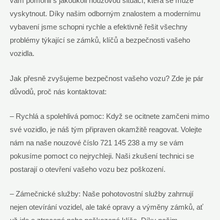
vám pomohli s jakoukoli nouzovou situací, která se může
vyskytnout. Díky našim odborným znalostem a modernímu
vybavení jsme schopni rychle a efektivně řešit všechny
problémy týkající se zámků, klíčů a bezpečnosti vašeho
vozidla.
Jak přesně zvyšujeme bezpečnost vašeho vozu? Zde je pár
důvodů, proč nás kontaktovat:
– Rychlá a spolehlivá pomoc: Když se ocitnete zamčeni mimo
své vozidlo, je náš tým připraven okamžitě reagovat. Volejte
nám na naše nouzové číslo 721 145 238 a my se vám
pokusíme pomoct co nejrychleji. Naši zkušení technici se
postarají o otevření vašeho vozu bez poškození.
– Zámečnické služby: Naše pohotovostní služby zahrnují
nejen otevírání vozidel, ale také opravy a výměny zámků, ať