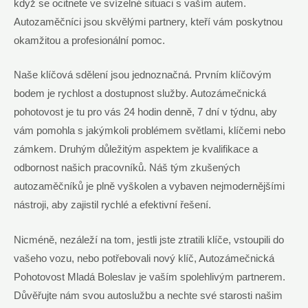
když se ocitnete ve svízelné situaci s vaším autem.
Autozaměčníci jsou skvělými partnery, kteří vám poskytnou
okamžitou a profesionální pomoc.
Naše klíčová sdělení jsou jednoznačná. Prvním klíčovým
bodem je rychlost a dostupnost služby. Autozámečnická
pohotovost je tu pro vás 24 hodin denně, 7 dní v týdnu, aby
vám pomohla s jakýmkoli problémem světlami, klíčemi nebo
zámkem. Druhým důležitým aspektem je kvalifikace a
odbornost našich pracovníků. Náš tým zkušených
autozaměčníků je plně vyškolen a vybaven nejmodernějšími
nástroji, aby zajistil rychlé a efektivní řešení.
Nicméně, nezáleží na tom, jestli jste ztratili klíče, vstoupili do
vašeho vozu, nebo potřebovali nový klíč, Autozámečnická
Pohotovost Mladá Boleslav je vaším spolehlivým partnerem.
Důvěřujte nám svou autoslužbu a nechte své starosti našim