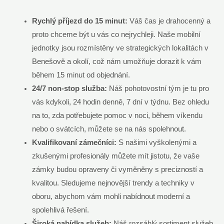
Rychlý příjezd do 15 minut:
Váš čas je drahocenný a
proto chceme být u vás co nejrychleji. Naše mobilní
jednotky jsou rozmístěny ve strategických lokalitách v
Benešově a okolí, což nám umožňuje dorazit k vám
během 15 minut od objednání.
24/7 non-stop služba:
Náš pohotovostní tým je tu pro
vás kdykoli, 24 hodin denně, 7 dní v týdnu. Bez ohledu
na to, zda potřebujete pomoc v noci, během víkendu
nebo o svátcích, můžete se na nás spolehnout.
Kvalifikovaní zámečníci:
S našimi vyškolenými a
zkušenými profesionály můžete mít jistotu, že vaše
zámky budou opraveny či vyměněny s precizností a
kvalitou. Sledujeme nejnovější trendy a techniky v
oboru, abychom vám mohli nabídnout moderní a
spolehlivá řešení.
Široká nabídka služeb:
Náš rozsáhlý sortiment služeb