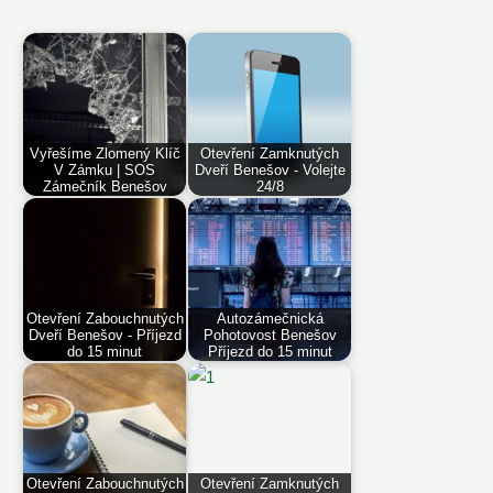
Vyřešíme Zlomený Klíč
Otevření Zamknutých
V Zámku | SOS
Dveří Benešov - Volejte
Zámečník Benešov
24/8
Otevření Zabouchnutých
Autozámečnická
Dveří Benešov - Příjezd
Pohotovost Benešov
do 15 minut
Příjezd do 15 minut
Otevření Zabouchnutých
Otevření Zamknutých