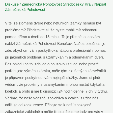
Diskuze
/
Zámečnická Pohotovost Středočeský Kraj
/ Napsal
Zámečnická Pohotovost
Víte, že zlomené dveře nebo nefunkční zámky nemusí být
problémem? Představte si, že byste mohli mít odbornou
pomoc přímo u dveří do 15 minut! To je přesně to, co vám
nabízí Zámečnická Pohotovost Benešov. Naše společnost je
zde, abychom vám poskytli okamžitou a profesionální pomoc
při jakémkoli problému s uzamykáním a odemykáním dveří.
Bez ohledu na to, zda jde o nouzovou situaci nebo prostě
potřebujete výměnu zámku, naše tým zkušených zámečníků
je připraven poskytnout vám nejlepší služby. Jsme si plně
vědomi, že problémy s uzamykáním mohou nastat kdykoli a
kdekoli, a proto jsme k dispozici 24 hodin denně, 7 dní v týdnu.
Věříme, že naše včasná, spolehlivá a kvalitní služba nás
odlišuje od konkurence. Připojte se k naší spokojené
zákaznické základně a mějte jistotu, že jsme tady pro vás v