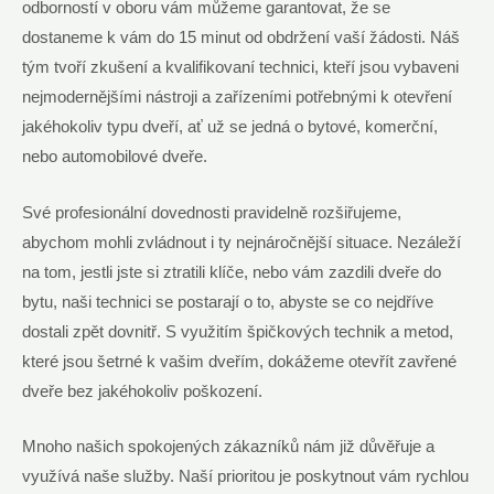
odborností v oboru vám můžeme garantovat, že se
dostaneme k vám do 15 minut od obdržení vaší žádosti. Náš
tým tvoří zkušení a kvalifikovaní technici, kteří jsou vybaveni
nejmodernějšími nástroji a zařízeními potřebnými k otevření
jakéhokoliv typu dveří, ať už se jedná o bytové, komerční,
nebo automobilové dveře.
Své profesionální dovednosti pravidelně rozšiřujeme,
abychom mohli zvládnout i ty nejnáročnější situace. Nezáleží
na tom, jestli jste si ztratili klíče, nebo vám zazdili dveře do
bytu, naši technici se postarají o to, abyste se co nejdříve
dostali zpět dovnitř. S využitím špičkových technik a metod,
které jsou šetrné k vašim dveřím, dokážeme otevřít zavřené
dveře bez jakéhokoliv poškození.
Mnoho našich spokojených zákazníků nám již důvěřuje a
využívá naše služby. Naší prioritou je poskytnout vám rychlou