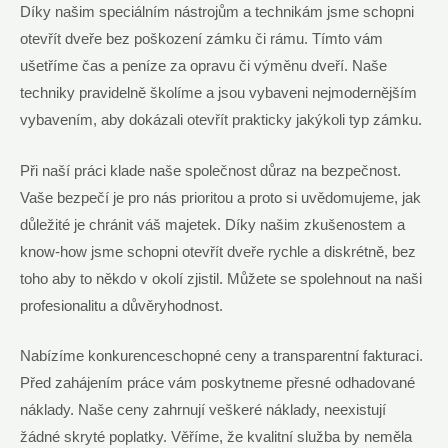
Díky našim speciálním nástrojům a technikám jsme schopni
otevřít dveře bez poškození zámku či rámu. Tímto vám
ušetříme čas a peníze za opravu či výměnu dveří. Naše
techniky pravidelně školíme a jsou vybaveni nejmodernějším
vybavením, aby dokázali otevřít prakticky jakýkoli typ zámku.
Při naší práci klade naše společnost důraz na bezpečnost.
Vaše bezpečí je pro nás prioritou a proto si uvědomujeme, jak
důležité je chránit váš majetek. Díky našim zkušenostem a
know-how jsme schopni otevřít dveře rychle a diskrétně, bez
toho aby to někdo v okolí zjistil. Můžete se spolehnout na naši
profesionalitu a důvěryhodnost.
Nabízíme konkurenceschopné ceny a transparentní fakturaci.
Před zahájením práce vám poskytneme přesné odhadované
náklady. Naše ceny zahrnují veškeré náklady, neexistují
žádné skryté poplatky. Věříme, že kvalitní služba by neměla