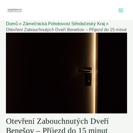
Přeskočit
na
MAI
obsah
Domů
Zámečnická Pohotovost Středočeský Kraj
ME
Otevření Zabouchnutých Dveří Benešov – Příjezd do 15 minut
Otevření Zabouchnutých Dveří
Benešov – Příjezd do 15 minut