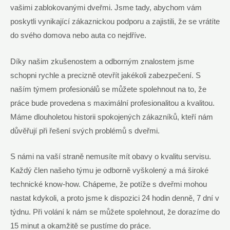
vašimi zablokovanými dveřmi. Jsme tady, abychom vám
poskytli vynikající zákaznickou podporu a zajistili, že se vrátíte
do svého domova nebo auta co nejdříve.
Díky našim zkušenostem a odborným znalostem jsme
schopni rychle a precizně otevřít jakékoli zabezpečení. S
naším týmem profesionálů se můžete spolehnout na to, že
práce bude provedena s maximální profesionalitou a kvalitou.
Máme dlouholetou historii spokojených zákazníků, kteří nám
důvěřují při řešení svých problémů s dveřmi.
S námi na vaší straně nemusíte mít obavy o kvalitu servisu.
Každý člen našeho týmu je odborně vyškolený a má široké
technické know-how. Chápeme, že potíže s dveřmi mohou
nastat kdykoli, a proto jsme k dispozici 24 hodin denně, 7 dní v
týdnu. Při volání k nám se můžete spolehnout, že dorazíme do
15 minut a okamžitě se pustíme do práce.