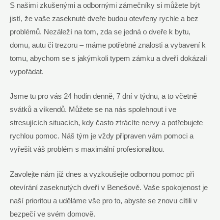
S našimi zkušenými a odbornými zámečníky si můžete být
jistí, že vaše zaseknuté dveře budou otevřeny rychle a bez
problémů. Nezáleží na tom, zda se jedná o dveře k bytu,
domu, autu či trezoru – máme potřebné znalosti a vybavení k
tomu, abychom se s jakýmkoli typem zámku a dveří dokázali
vypořádat.
Jsme tu pro vás 24 hodin denně, 7 dní v týdnu, a to včetně
svátků a víkendů. Můžete se na nás spolehnout i ve
stresujících situacích, kdy často ztrácíte nervy a potřebujete
rychlou pomoc. Náš tým je vždy připraven vám pomoci a
vyřešit váš problém s maximální profesionalitou.
Zavolejte nám již dnes a vyzkoušejte odbornou pomoc při
otevírání zaseknutých dveří v Benešově. Vaše spokojenost je
naší prioritou a uděláme vše pro to, abyste se znovu cítili v
bezpečí ve svém domově.