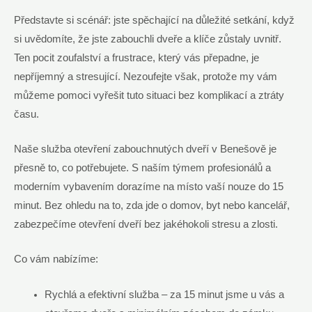
Představte si scénář: jste spěchající na důležité setkání, když
si uvědomíte, že jste zabouchli dveře a klíče zůstaly uvnitř.
Ten pocit zoufalství a frustrace, který vás přepadne, je
nepříjemný a stresující. Nezoufejte však, protože my vám
můžeme pomoci vyřešit tuto situaci bez komplikací a ztráty
času.
Naše služba otevření zabouchnutých dveří v Benešově je
přesně to, co potřebujete. S naším týmem profesionálů a
moderním vybavením dorazíme na místo vaší nouze do 15
minut. Bez ohledu na to, zda jde o domov, byt nebo kancelář,
zabezpečíme otevření dveří bez jakéhokoli stresu a zlosti.
Co vám nabízíme:
Rychlá a efektivní služba – za 15 minut jsme u vás a