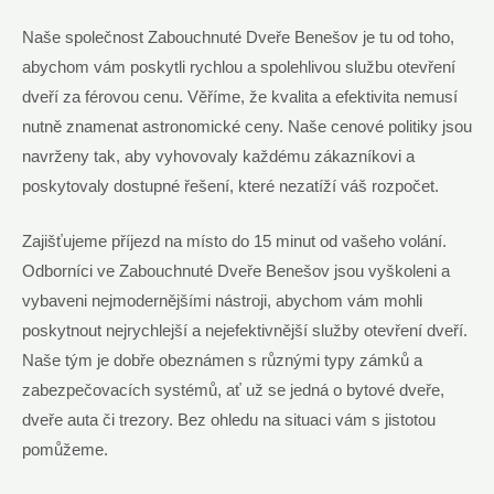
Naše společnost Zabouchnuté Dveře Benešov je tu od toho,
abychom vám poskytli rychlou a spolehlivou službu otevření
dveří za férovou cenu. Věříme, že kvalita a efektivita nemusí
nutně znamenat astronomické ceny. Naše cenové politiky jsou
navrženy tak, aby vyhovovaly každému zákazníkovi a
poskytovaly dostupné řešení, které nezatíží váš rozpočet.
Zajišťujeme příjezd na místo do 15 minut od vašeho volání.
Odborníci ve Zabouchnuté Dveře Benešov jsou vyškoleni a
vybaveni nejmodernějšími nástroji, abychom vám mohli
poskytnout nejrychlejší a nejefektivnější služby otevření dveří.
Naše tým je dobře obeznámen s různými typy zámků a
zabezpečovacích systémů, ať už se jedná o bytové dveře,
dveře auta či trezory. Bez ohledu na situaci vám s jistotou
pomůžeme.