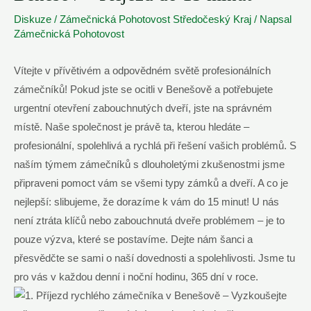
Diskuze
/
Zámečnická Pohotovost Středočeský Kraj
/ Napsal
Zámečnická Pohotovost
Vítejte v přívětivém a odpovědném světě profesionálních
zámečníků! Pokud jste se ocitli v Benešově a potřebujete
urgentní otevření zabouchnutých dveří, jste na správném
místě. Naše společnost je právě ta, kterou hledáte –
profesionální, spolehlivá a rychlá při řešení vašich problémů. S
naším týmem zámečníků s dlouholetými zkušenostmi jsme
připraveni pomoct vám se všemi typy zámků a dveří. A co je
nejlepší: slibujeme, že dorazíme k vám do 15 minut! U nás
není ztráta klíčů nebo zabouchnutá dveře problémem – je to
pouze výzva, které se postavíme. Dejte nám šanci a
přesvědčte se sami o naší dovednosti a spolehlivosti. Jsme tu
pro vás v každou denní i noční hodinu, 365 dní v roce.