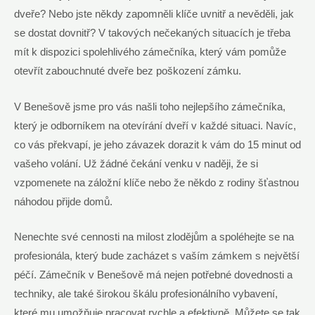
dveře? Nebo jste někdy zapomněli klíče uvnitř a nevěděli, jak
se dostat dovnitř? V takových nečekaných situacích je třeba
mít k dispozici spolehlivého zámečníka, který vám pomůže
otevřít zabouchnuté dveře bez poškození zámku.
V Benešově jsme pro vás našli toho nejlepšího zámečníka,
který je odborníkem na otevírání dveří v každé situaci. Navíc,
co vás překvapí, je jeho závazek dorazit k vám do 15 minut od
vašeho volání. Už žádné čekání venku v naději, že si
vzpomenete na záložní klíče nebo že někdo z rodiny šťastnou
náhodou přijde domů.
Nenechte své cennosti na milost zlodějům a spoléhejte se na
profesionála, který bude zacházet s vaším zámkem s největší
péčí. Zámečník v Benešově má nejen potřebné dovednosti a
techniky, ale také širokou škálu profesionálního vybavení,
které mu umožňuje pracovat rychle a efektivně. Můžete se tak