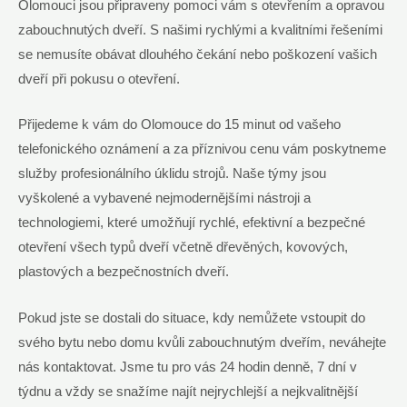
Olomouci jsou připraveny pomoci vám s otevřením a opravou
zabouchnutých dveří. S našimi rychlými a kvalitními řešeními
se nemusíte obávat dlouhého čekání nebo poškození vašich
dveří při pokusu o otevření.
Přijedeme k vám do Olomouce do 15 minut od vašeho
telefonického oznámení a za příznivou cenu vám poskytneme
služby profesionálního úklidu strojů. Naše týmy jsou
vyškolené a vybavené nejmodernějšími nástroji a
technologiemi, které umožňují rychlé, efektivní a bezpečné
otevření všech typů dveří včetně dřevěných, kovových,
plastových a bezpečnostních dveří.
Pokud jste se dostali do situace, kdy nemůžete vstoupit do
svého bytu nebo domu kvůli zabouchnutým dveřím, neváhejte
nás kontaktovat. Jsme tu pro vás 24 hodin denně, 7 dní v
týdnu a vždy se snažíme najít nejrychlejší a nejkvalitnější