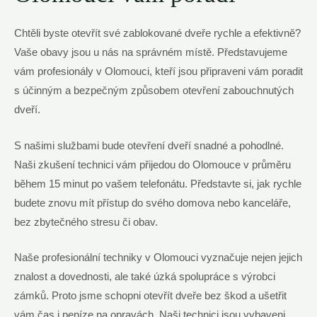
Chtěli byste otevřít své zablokované dveře rychle a efektivně?
Vaše obavy jsou u nás na správném místě. Představujeme
vám profesionály v Olomouci, kteří jsou připraveni vám poradit
s účinným a bezpečným způsobem otevření zabouchnutých
dveří.
S našimi službami bude otevření dveří snadné a pohodlné.
Naši zkušení technici vám přijedou do Olomouce v průměru
během 15 minut po vašem telefonátu. Představte si, jak rychle
budete znovu mít přístup do svého domova nebo kanceláře,
bez zbytečného stresu či obav.
Naše profesionální techniky v Olomouci vyznačuje nejen jejich
znalost a dovednosti, ale také úzká spolupráce s výrobci
zámků. Proto jsme schopni otevřít dveře bez škod a ušetřit
vám čas i peníze na opravách. Naši technici jsou vybaveni