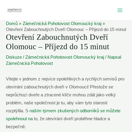
Přeskočit
na
MAI
obsah
Domů
Zámečnická Pohotovost Olomoucký kraj
ME
Otevření Zabouchnutých Dveří Olomouc – Příjezd do 15 minut
Otevření Zabouchnutých Dveří
Olomouc – Příjezd do 15 minut
Diskuze
/
Zámečnická Pohotovost Olomoucký kraj
/ Napsal
Zámečnická Pohotovost
Vítejte v jednom z nejvíce spolehlivých a rychlých servisů pro
otevírání zabouchnutých dveří v Olomouci! Přestože se
neprůchozí dveře a ztracené klíče mohou zdát jako velký
problém, naše společnost je tu, aby vám tyto starosti
rozptýlila. S
naším týmem zkušených odborníků se můžete
spolehnout na
to, že otevírání dveří proběhne hladce a
bezpečně.