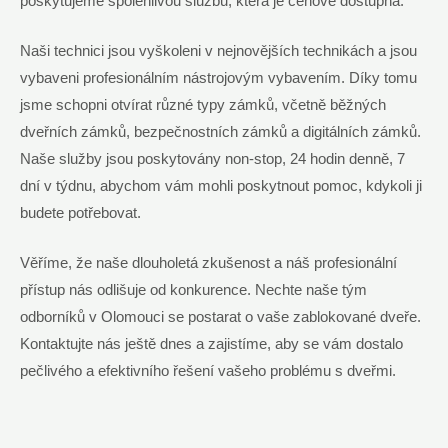
poskytujeme spolehlivou službu, která je cenově dostupná.
Naši technici jsou vyškoleni v nejnovějších technikách a jsou
vybaveni profesionálním nástrojovým vybavením. Díky tomu
jsme schopni otvírat různé typy zámků, včetně běžných
dveřních zámků, bezpečnostních zámků a digitálních zámků.
Naše služby jsou poskytovány non-stop, 24 hodin denně, 7
dní v týdnu, abychom vám mohli poskytnout pomoc, kdykoli ji
budete potřebovat.
Věříme, že naše dlouholetá zkušenost a náš profesionální
přístup nás odlišuje od konkurence. Nechte naše tým
odborníků v Olomouci se postarat o vaše zablokované dveře.
Kontaktujte nás ještě dnes a zajistíme, aby se vám dostalo
pečlivého a efektivního řešení vašeho problému s dveřmi.