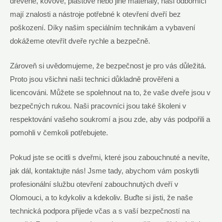
dřevěné, kovové, plastové nebo jiné materiály, naši odborníci
mají znalosti a nástroje potřebné k otevření dveří bez
poškození. Díky našim speciálním technikám a vybavení
dokážeme otevřít dveře rychle a bezpečně.
Zároveň si uvědomujeme, že bezpečnost je pro vás důležitá.
Proto jsou všichni naši technici důkladně prověřeni a
licencováni. Můžete se spolehnout na to, že vaše dveře jsou v
bezpečných rukou. Naši pracovníci jsou také školeni v
respektování vašeho soukromí a jsou zde, aby vás podpořili a
pomohli v čemkoli potřebujete.
Pokud jste se ocitli s dveřmi, které jsou zabouchnuté a nevíte,
jak dál, kontaktujte nás! Jsme tady, abychom vám poskytli
profesionální službu otevření zabouchnutých dveří v
Olomouci, a to kdykoliv a kdekoliv. Buďte si jisti, že naše
technická podpora přijede včas a s vaší bezpečností na