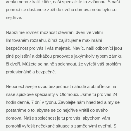
venku nebo ztratili klíče, naši specialisté to zvládnou. S naší
pomocí se dostanete zpět do svého domova nebo bytu co
nejdříve.
Nabízíme rovněž možnost otevírání dveří ve velmi
limitovaném rozsahu, čímž zajišťujeme maximální
bezpečnost pro vás i váš majetek. Navíc, naši odborníci jsou
plně pojistění a dokážou pracovat s jakýmkoliv typem zámku
či dveří. Můžete se na ně spolehnout, že vyřeší váš problém
profesionálně a bezpečně.
Neponechávejte svou bezpečnost náhodě a obraťte se na
naše špičkové specialisty v Olomouci. Jsme tu pro vás 24
hodin denně, 7 dní v týdnu. Zavolejte nám hned teď a my se
postaráme o to, abyste se co nejdříve vrátili do svého
domova. Naše společnost je tu pro vás, abychom vám
pomohli vyřešit nečekané situace s zamčenými dveřmi. S