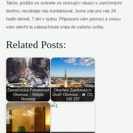
Takže, jestliže se ocitnete ve stresující situaci s zamčenými
dveřmi, neváhejte nás kontaktovat. Jsme zde pro vás 24
hodin denně, 7 dní v týdnu. Připraveni vám pomoci a znovu
vám otevřít ta zabouchnutá vrata do vašeho světa.
Related Posts:
Zámečnická Pohotovost
Otevření Zamknutých
Olomouc - Volejte
Dveří Olomouc - ☎️ 721
Nonstop
145 237