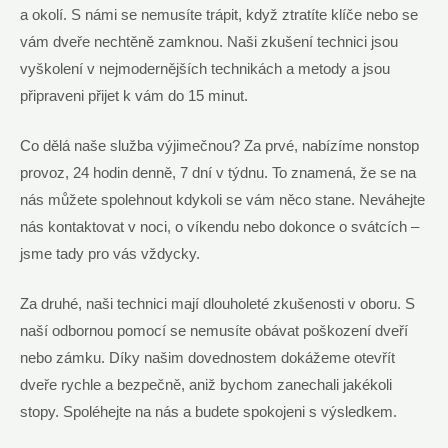
a okolí. S námi se nemusíte trápit, když ztratíte klíče nebo se
vám dveře nechtěně zamknou. Naši zkušení technici jsou
vyškolení v nejmodernějších technikách a metody a jsou
připraveni přijet k vám do 15 minut.
Co dělá naše služba výjimečnou? Za prvé, nabízíme nonstop
provoz, 24 hodin denně, 7 dní v týdnu. To znamená, že se na
nás můžete spolehnout kdykoli se vám něco stane. Neváhejte
nás kontaktovat v noci, o víkendu nebo dokonce o svátcích –
jsme tady pro vás vždycky.
Za druhé, naši technici mají dlouholeté zkušenosti v oboru. S
naší odbornou pomocí se nemusíte obávat poškození dveří
nebo zámku. Díky našim dovednostem dokážeme otevřít
dveře rychle a bezpečně, aniž bychom zanechali jakékoli
stopy. Spoléhejte na nás a budete spokojeni s výsledkem.