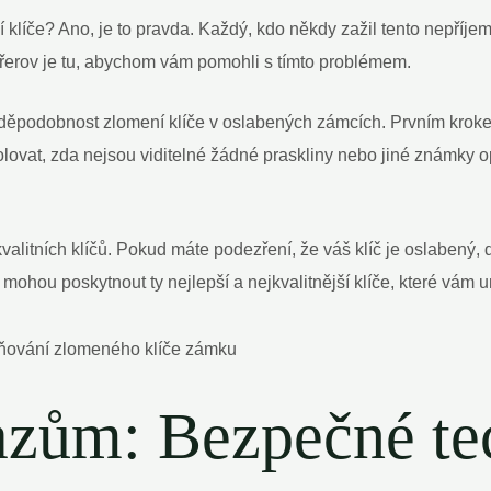
íče? Ano, je to pravda. Každý, kdo někdy zažil tento nepříjemný 
erov je tu, abychom vám pomohli s tímto problémem.
vděpodobnost zlomení klíče v oslabených zámcích. Prvním kroke
vat, zda nejsou viditelné žádné praskliny nebo jiné známky op
valitních klíčů. Pokud máte podezření, že váš klíč je oslabený, 
hou poskytnout ty nejlepší a nejkvalitnější klíče, které vám u
azům: Bezpečné te