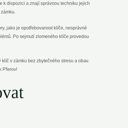
 k dispozici a znají správnou techniku jejich
í zámku.
ry, jako je opotřebovanost klíče, nesprávné
blémů. Po sejmutí zlomeného klíče provedou
ý klíč v zámku bez zbytečného stresu a obav.
k Přerov!
ovat