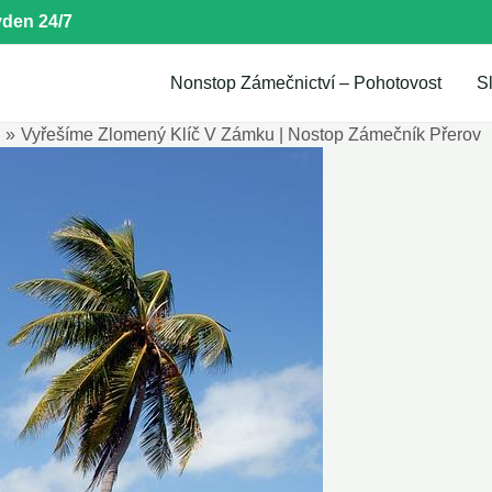
den 24/7
Nonstop Zámečnictví – Pohotovost
S
j
Vyřešíme Zlomený Klíč V Zámku | Nostop Zámečník Přerov