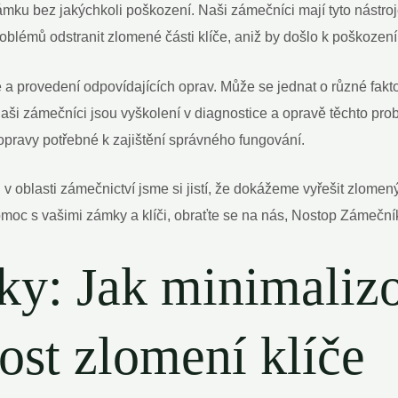
mku bez jakýchkoli poškození. Naši zámečníci mají tyto nástroje
oblémů odstranit zlomené části klíče, aniž by došlo k poškozen
e a provedení odpovídajících oprav. Může se jednat o různé fakto
i zámečníci jsou vyškolení v diagnostice a opravě těchto pro
pravy potřebné k zajištění správného fungování.
 oblasti zámečnictví jsme si jistí, že dokážeme vyřešit zlomen
omoc s vašimi zámky a klíči, obraťte se na nás, Nostop Zámeční
y: Jak minimaliz
st zlomení klíče