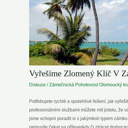
Vyřešíme Zlomený Klíč V Z
Diskuze
/
Zámečnická Pohotovost Olomoucký kr
Potřebujete rychlé a spolehlivé řešení, jak vyře
profesionálními službami můžete mít jistotu, že
jsme schopni poradit si s jakýmkoli typem zámku
nemusíte čekat na příleverkdy či ztrácet draho