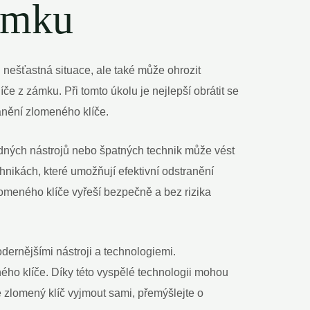
zámku
n nešťastná situace, ale také může ohrozit
 z zámku. Při tomto úkolu je nejlepší obrátit se
anění zlomeného klíče.
hodných nástrojů nebo špatných technik může vést
nikách, které umožňují efektivní odstranění
lomeného klíče vyřeší bezpečně a bez rizika
ernějšími nástroji a technologiemi.
ého klíče. Díky této vyspělé technologii mohou
 zlomený klíč vyjmout sami, přemýšlejte o