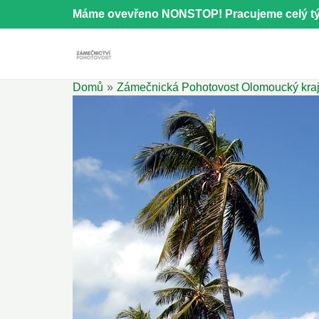
Přeskočit
Máme ovevřeno NONSTOP! Pracujeme celý tý
na
obsah
Domů
Zámečnická Pohotovost Olomoucký kra