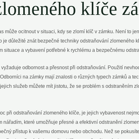
zlomeného klíče 
s může ocitnout v situaci, kdy se zlomí klíč v zámku. Není to je
 důležité znát bezpečné techniky odstraňování zlomeného klíče
pem situace a vybavení potřebné k rychlému a bezpečnému odstr
aké vyžaduje odbornost a přesnost při odstraňování. Použití nev
Odborníci na zámky mají znalosti o různých typech zámků a tech
ejich služeb můžete mít jistotu, že se problém s odstraněním z
 při odstraňování zlomeného klíče, je jejich vybavenost nejmod
m nářadím, které umožňuje přesné a efektivní odstranění zlomen
ezpečný přístup k vašemu domovu nebo obchodu. Než se pokusíte