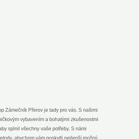
op Zámečník Přerov je tady pro vás. S našimi
m špičkovým vybavením a bohatými zkušenostmi
aby splnil všechny vaše potřeby. S námi
metody, abychom vám poskytli nejlepší možný