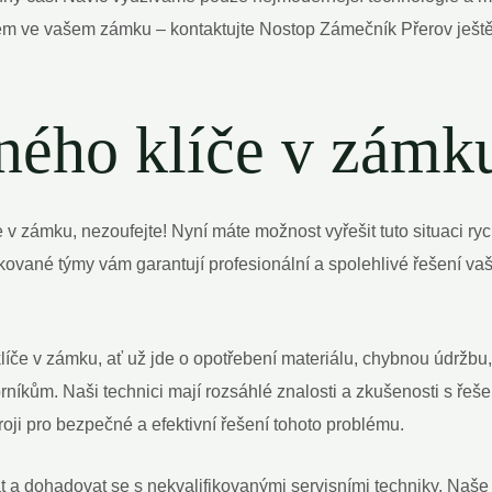
m ve vašem zámku – kontaktujte Nostop Zámečník Přerov ještě
ného klíče v zámk
 v zámku, nezoufejte! Nyní máte možnost vyřešit tuto situaci ry
kované týmy vám garantují profesionální a spolehlivé řešení v
líče v zámku, ať už jde o opotřebení materiálu, chybnou údržb
borníkům. Naši technici mají rozsáhlé znalosti a zkušenosti s ř
ji pro bezpečné a efektivní řešení tohoto problému.
 dohadovat se s nekvalifikovanými servisními techniky. Naše f