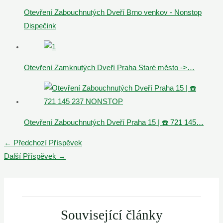
Otevření Zabouchnutých Dveří Brno venkov - Nonstop
Dispečink
Otevření Zamknutých Dveří Praha Staré město ->…
Otevření Zabouchnutých Dveří Praha 15 | ☎️ 721 145…
Post
←
Předchozí Příspěvek
navigation
Další Příspěvek
→
Související články