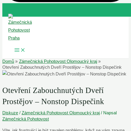
Přeskočit
na
obsah
MAIN
MENU
Domů
Zámečnická Pohotovost Olomoucký kraj
Otevření Zabouchnutých Dveří Prostějov – Nonstop Dispečink
Otevření Zabouchnutých Dveří
Prostějov – Nonstop Dispečink
Diskuze
/
Zámečnická Pohotovost Olomoucký kraj
/ Napsal
Zámečnická Pohotovost
Víte, jak frustrující je být zavalen problémy, když se vám zrovna