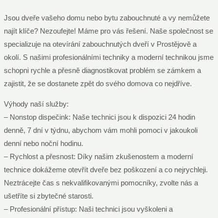
Jsou dveře vašeho domu nebo bytu zabouchnuté a vy nemůžete
najít klíče? Nezoufejte! Máme pro vás řešení. Naše společnost se
specializuje na otevírání zabouchnutých dveří v Prostějově a
okolí. S našimi profesionálními techniky a moderní technikou jsme
schopni rychle a přesně diagnostikovat problém se zámkem a
zajistit, že se dostanete zpět do svého domova co nejdříve.
Výhody naší služby:
– Nonstop dispečink: Naše technici jsou k dispozici 24 hodin
denně, 7 dní v týdnu, abychom vám mohli pomoci v jakoukoli
denní nebo noční hodinu.
– Rychlost a přesnost: Díky našim zkušenostem a moderní
technice dokážeme otevřít dveře bez poškození a co nejrychleji.
Neztrácejte čas s nekvalifikovanými pomocníky, zvolte nás a
ušetříte si zbytečné starosti.
– Profesionální přístup: Naši technici jsou vyškoleni a