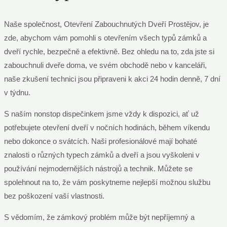
Naše společnost, Otevření Zabouchnutých Dveří Prostějov, je
zde, abychom vám pomohli s otevřením všech typů zámků a
dveří rychle, bezpečně a efektivně. Bez ohledu na to, zda jste si
zabouchnuli dveře doma, ve svém obchodě nebo v kanceláři,
naše zkušení technici jsou připraveni k akci 24 hodin denně, 7 dní
v týdnu.
S naším nonstop dispečinkem jsme vždy k dispozici, ať už
potřebujete otevření dveří v nočních hodinách, během víkendu
nebo dokonce o svátcích. Naši profesionálové mají bohaté
znalosti o různých typech zámků a dveří a jsou vyškoleni v
používání nejmodernějších nástrojů a technik. Můžete se
spolehnout na to, že vám poskytneme nejlepší možnou službu
bez poškození vaší vlastnosti.
S vědomím, že zámkový problém může být nepříjemný a