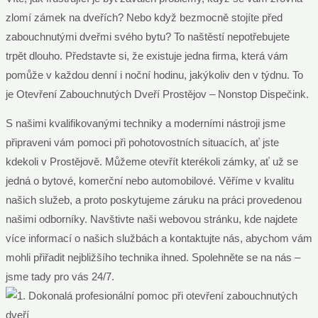
zlomí zámek na dveřích? Nebo když bezmocně stojíte před
zabouchnutými dveřmi svého bytu? To naštěstí nepotřebujete
trpět dlouho. Představte si, že existuje jedna firma, která vám
pomůže v každou denní i noční hodinu, jakýkoliv den v týdnu. To
je Otevření Zabouchnutých Dveří Prostějov – Nonstop Dispečink.
S našimi kvalifikovanými techniky a moderními nástroji jsme
připraveni vám pomoci při pohotovostních situacích, ať jste
kdekoli v Prostějově. Můžeme otevřít kterékoli zámky, ať už se
jedná o bytové, komerční nebo automobilové. Věříme v kvalitu
našich služeb, a proto poskytujeme záruku na práci provedenou
našimi odborníky. Navštivte naši webovou stránku, kde najdete
více informací o našich službách a kontaktujte nás, abychom vám
mohli přiřadit nejbližšího technika ihned. Spolehněte se na nás –
jsme tady pro vás 24/7.