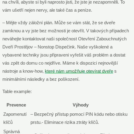
na chvíli, abyste si byli naprosto jisti, že jste je nezapomněli. To
vám ušetří nejen nervy, ale také čas a peníze.
– Mějte vždy záložní plán. Může se vám stát, že se dveře
zamknou a vy jste bez možnosti je otevřít. V takových případech
neváhejte kontaktovat naši společnost Otevření Zabouchnutých
Dveří Prostějov – Nonstop Dispečink. Naše vyškolené a
vybavené techniky jsou připraveni vyřešit váš problém a dostat
vás zpět do domu co nejdříve. Máme k dispozici nejnovější
nástroje a know-how,
které nám umožňuje otevírat dveře
s
minimálními následky a bez poškození.
Table example:
Prevence
Výhody
Zapomenutí
– Bezpečný přístup pomocí PIN kódu nebo otisku
klíčů
prstu.- Eliminace rizika ztráty klíčů.
Správná