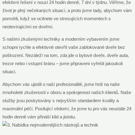
efektivní řešení v nouzi 24 hodin denně, 7 dní v týdnu. Věříme, že
život je plný nečekaných situací, a proto jsme tady, abychom vám
pomohli, když se ocitnete ve stresujících momentech s
neotevírajícími se dveřmi.
S našimi zkušenými techniky a moderním vybavením jsme
schopni rychle a efektivně otevřít vaše zablokované dveře bez
poškození. Nezáleží na tom, zda jde o bytové dveře, dveře auta,
trezor nebo i vstupní bránu – jsme připraveni vyřešit jakoukoli
situaci.
Abychom vás ujistili o naší profesionalitě, jsme hrdí na naše
mnoholeté zkušenosti v oboru a spokojenost našich klientů. Naše
služby jsou poskytovány s nejvyšším standardem kvality a
maximální péčí. Posilující vědomí, že jsme tu pro vás neustále 24
hodin denně vám přináší klid a jistotu.