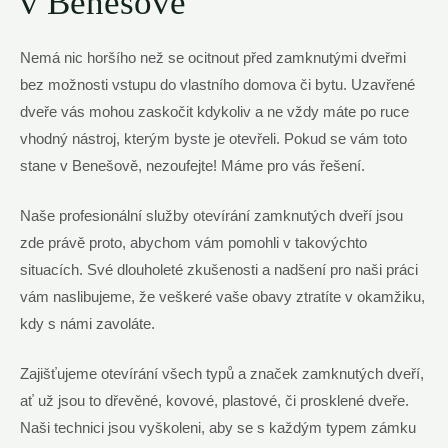
v Benešově
Nemá nic horšího než se ocitnout před zamknutými dveřmi
bez možnosti vstupu do vlastního domova či bytu. Uzavřené
dveře vás mohou zaskočit kdykoliv a ne vždy máte po ruce
vhodný nástroj, kterým byste je otevřeli. Pokud se vám toto
stane v Benešově, nezoufejte! Máme pro vás řešení.
Naše profesionální služby otevírání zamknutých dveří jsou
zde právě proto, abychom vám pomohli v takovýchto
situacích. Své dlouholeté zkušenosti a nadšení pro naši práci
vám naslibujeme, že veškeré vaše obavy ztratíte v okamžiku,
kdy s námi zavoláte.
Zajišťujeme otevírání všech typů a značek zamknutých dveří,
ať už jsou to dřevěné, kovové, plastové, či prosklené dveře.
Naši technici jsou vyškoleni, aby se s každým typem zámku