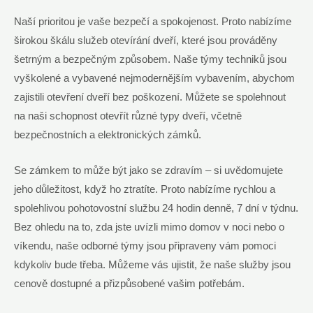
Naší prioritou je vaše bezpečí a spokojenost. Proto nabízíme
širokou škálu služeb otevírání dveří, které jsou prováděny
šetrným a bezpečným způsobem. Naše týmy techniků jsou
vyškolené a vybavené nejmodernějším vybavením, abychom
zajistili otevření dveří bez poškození. Můžete se spolehnout
na naši schopnost otevřít různé typy dveří, včetně
bezpečnostních a elektronických zámků.
Se zámkem to může být jako se zdravím – si uvědomujete
jeho důležitost, když ho ztratíte. Proto nabízíme rychlou a
spolehlivou pohotovostní službu 24 hodin denně, 7 dní v týdnu.
Bez ohledu na to, zda jste uvízli mimo domov v noci nebo o
víkendu, naše odborné týmy jsou připraveny vám pomoci
kdykoliv bude třeba. Můžeme vás ujistit, že naše služby jsou
cenově dostupné a přizpůsobené vašim potřebám.