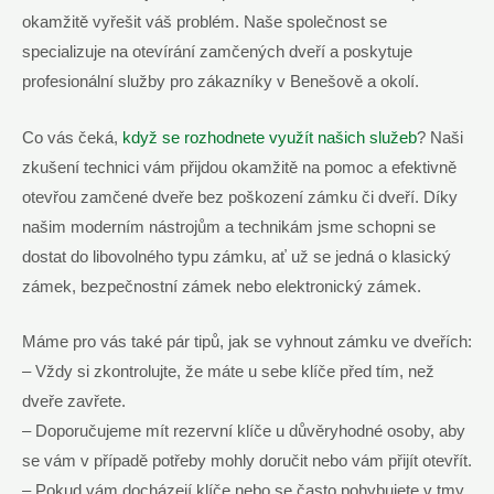
okamžitě vyřešit váš problém. Naše společnost se
specializuje na otevírání zamčených dveří a poskytuje
profesionální služby pro zákazníky v Benešově a okolí.
Co vás čeká,
když se rozhodnete využít našich služeb
? Naši
zkušení technici vám přijdou okamžitě na pomoc a efektivně
otevřou zamčené dveře bez poškození zámku či dveří. Díky
našim moderním nástrojům a technikám jsme schopni se
dostat do libovolného typu zámku, ať už se jedná o klasický
zámek, bezpečnostní zámek nebo elektronický zámek.
Máme pro vás také pár tipů, jak se vyhnout zámku ve dveřích:
– Vždy si zkontrolujte, že máte u sebe klíče před tím, než
dveře zavřete.
– Doporučujeme mít rezervní klíče u důvěryhodné osoby, aby
se vám v případě potřeby mohly doručit nebo vám přijít otevřít.
– Pokud vám docházejí klíče nebo se často pohybujete v tmy,