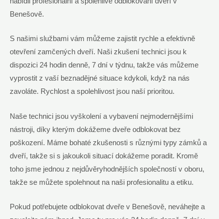
nabídli profesionální a spolehlivé odblokování dveří v
Benešově.
S našimi službami vám můžeme zajistit rychle a efektivně
otevření zamčených dveří. Naši zkušení technici jsou k
dispozici 24 hodin denně, 7 dní v týdnu, takže vás můžeme
vyprostit z vaší beznadějné situace kdykoli, když na nás
zavoláte. Rychlost a spolehlivost jsou naší prioritou.
Naše technici jsou vyškolení a vybavení nejmodernějšími
nástroji, díky kterým dokážeme dveře odblokovat bez
poškození. Máme bohaté zkušenosti s různými typy zámků a
dveří, takže si s jakoukoli situací dokážeme poradit. Kromě
toho jsme jednou z nejdůvěryhodnějších společností v oboru,
takže se můžete spolehnout na naši profesionalitu a etiku.
Pokud potřebujete odblokovat dveře v Benešově, neváhejte a