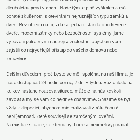
dlouholetou praxí v oboru. Naše tým je plně vyškolen a má
bohaté zkušenosti s otevíráním nejrůznějších typů zámků a
dveří. Bez ohledu na to, zda se jedná o standardní dřevěné
dveře, moderní zámky nebo bezpečnostní systémy, jsme
vybaveni potřebnými nástroji a znalostmi, abychom vám
zajistili co nejrychlejší přístup do vašeho domova nebo
kanceláře.
Dalším důvodem, proč byste se měli spoléhat na naši firmu, je
naše dostupnost 24 hodin denně, 7 dní v týdnu. Bez ohledu na
to, kdy nastane nouzová situace, můžete na nás kdykoli
zavolat a my se vám co nejdříve dostavíme. Snažíme se být
vždy k dispozici, abychom minimalizovali ztrátu času či
nepříjemnosti, které souvisejí se zamčenými dveřmi.
Neexistuje situace, se kterou bychom se neuměli vypořádat.