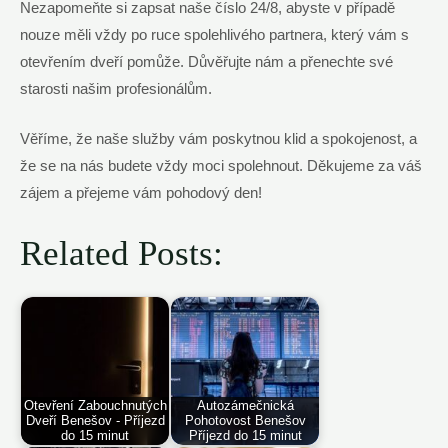
Nezapomeňte si zapsat naše číslo 24/8, abyste v případě
nouze měli vždy po ruce spolehlivého partnera, který vám s
otevřením dveří pomůže. Důvěřujte nám a přenechte své
starosti našim profesionálům.
Věříme, že naše služby vám poskytnou klid a spokojenost, a
že se na nás budete vždy moci spolehnout. Děkujeme za váš
zájem a přejeme vám pohodový den!
Related Posts:
Otevření Zabouchnutých
Autozámečnická
Dveří Benešov - Příjezd
Pohotovost Benešov
do 15 minut
Příjezd do 15 minut