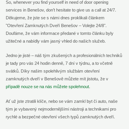
So, whenever you find yourself in need of door opening
services in Benešov, don’t hesitate to give us a call at 24/7.
Děkujeme, že jste se s námi dnes proklikali článkem
"Otevření Zamknutých Dveří Benešov – Volejte 24/8".
Doufáme, že vám informace předané v tomto článku byly
užitečné a nabídly vám jasný vhled do našich služeb.
Jedno je jisté – náš tým zkušených a profesionálních techniků
je tady pro vás 24 hodin denně, 7 dní v týdnu, a to včetně
svátků. Díky našim spolehlivým službám otevření
zamknutých dveří v Benešově můžete mít jistotu, že v
případě nouze se na nás můžete spolehnout
.
Ať už jste ztratili klíče, nebo se vám zamkl byt či auto, naše
tým je vybavený nejmodernějšími nástroji a technikami pro
rychlé a bezpečné otevření všech typů zamknutých dveří.