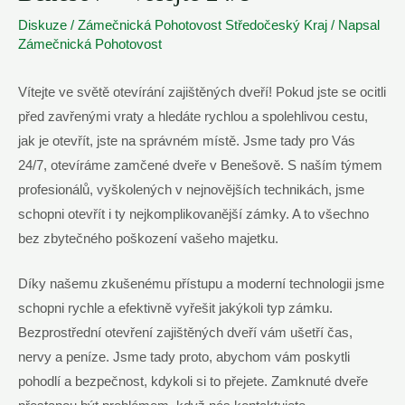
Diskuze
/
Zámečnická Pohotovost Středočeský Kraj
/ Napsal
Zámečnická Pohotovost
Vítejte ve světě otevírání zajištěných dveří! Pokud jste se ocitli
před zavřenými vraty a hledáte rychlou a spolehlivou cestu,
jak je otevřít, jste na správném místě. Jsme tady pro Vás
24/7, otevíráme zamčené dveře v Benešově. S naším týmem
profesionálů, vyškolených v nejnovějších technikách, jsme
schopni otevřít i ty nejkomplikovanější zámky. A to všechno
bez zbytečného poškození vašeho majetku.
Díky našemu zkušenému přístupu a moderní technologii jsme
schopni rychle a efektivně vyřešit jakýkoli typ zámku.
Bezprostřední otevření zajištěných dveří vám ušetří čas,
nervy a peníze. Jsme tady proto, abychom vám poskytli
pohodlí a bezpečnost, kdykoli si to přejete. Zamknuté dveře