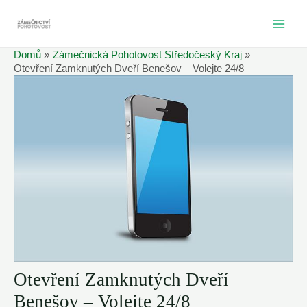
Přeskočit
na
MAI
obsah
Domů
Zámečnická Pohotovost Středočeský Kraj
ME
Otevření Zamknutých Dveří Benešov – Volejte 24/8
Otevření Zamknutých Dveří
Benešov – Volejte 24/8