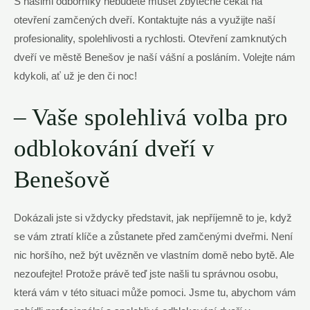
S našimi odborníky nebudete muset zbytečně čekat na
otevření zamčených dveří. Kontaktujte nás a využijte naší
profesionality, spolehlivosti a rychlosti. Otevření zamknutých
dveří ve městě Benešov je naší vášní a posláním. Volejte nám
kdykoli, ať už je den či noc!
– Vaše spolehlivá volba pro
odblokování dveří v
Benešově
Dokázali jste si vždycky představit, jak nepříjemně to je, když
se vám ztratí klíče a zůstanete před zamčenými dveřmi. Není
nic horšího, než být uvězněn ve vlastním domě nebo bytě. Ale
nezoufejte! Protože právě teď jste našli tu správnou osobu,
která vám v této situaci může pomoci. Jsme tu, abychom vám