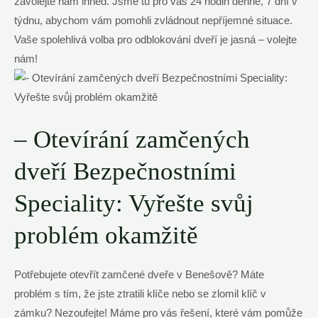
zavolejte nám ihned. Jsme tu pro vás 24 hodin denně, 7 dní v
týdnu, abychom vám pomohli zvládnout nepříjemné situace.
Vaše spolehlivá volba pro odblokování dveří je jasná – volejte
nám!
– Otevírání zamčených
dveří Bezpečnostními
Speciality: Vyřešte svůj
problém okamžitě
Potřebujete otevřít zamčené dveře v Benešově? Máte
problém s tím, že jste ztratili klíče nebo se zlomil klíč v
zámku? Nezoufejte! Máme pro vás řešení, které vám pomůže