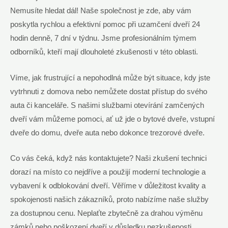
Nemusíte hledat dál! Naše společnost je zde, aby vám
poskytla rychlou a efektivní pomoc při uzamčení dveří 24
hodin denně, 7 dní v týdnu. Jsme profesionálním týmem
odborníků, kteří mají dlouholeté zkušenosti v této oblasti.
Víme, jak frustrující a nepohodlná může být situace, kdy jste
vytrhnuti z domova nebo nemůžete dostat přístup do svého
auta či kanceláře. S našimi službami otevírání zamčených
dveří vám můžeme pomoci, ať už jde o bytové dveře, vstupní
dveře do domu, dveře auta nebo dokonce trezorové dveře.
Co vás čeká, když nás kontaktujete? Naši zkušení technici
dorazí na místo co nejdříve a použijí moderní technologie a
vybavení k odblokování dveří. Věříme v důležitost kvality a
spokojenosti našich zákazníků, proto nabízíme naše služby
za dostupnou cenu. Neplaťte zbytečně za drahou výměnu
zámků nebo poškození dveří v důsledku nezkušenosti