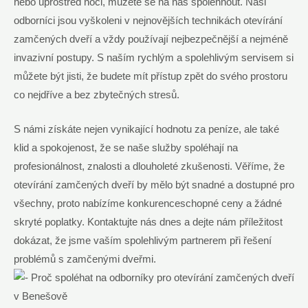
nebo uprostřed noci, můžete se na nás spolehnout. Naši
odborníci jsou vyškoleni v nejnovějších technikách otevírání
zamčených dveří a vždy používají nejbezpečnější a nejméně
invazivní postupy. S naším rychlým a spolehlivým servisem si
můžete být jisti, že budete mít přístup zpět do svého prostoru
co nejdříve a bez zbytečných stresů.
S námi získáte nejen vynikající hodnotu za peníze, ale také
klid a spokojenost, že se naše služby spoléhají na
profesionálnost, znalosti a dlouholeté zkušenosti. Věříme, že
otevírání zamčených dveří by mělo být snadné a dostupné pro
všechny, proto nabízíme konkurenceschopné ceny a žádné
skryté poplatky. Kontaktujte nás dnes a dejte nám příležitost
dokázat, že jsme vaším spolehlivým partnerem při řešení
problémů s zamčenými dveřmi.