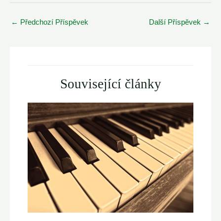
Post
←
Předchozí Příspěvek
Další Příspěvek
→
navigation
Související články