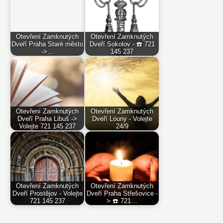
Otevření Zamknutých
Otevření Zamknutých
Dveří Praha Staré město
Dveří Sokolov - ☎️ 721
->…
145 237
Otevření Zamknutých
Otevření Zamknutých
Dveří Praha Libuš ->
Dveří Louny - Volejte
Volejte 721 145 237
24/9
Otevření Zamknutých
Otevření Zamknutých
Dveří Prostějov - Volejte
Dveří Praha Střešovice -
721 145 237
> ☎️ 721…