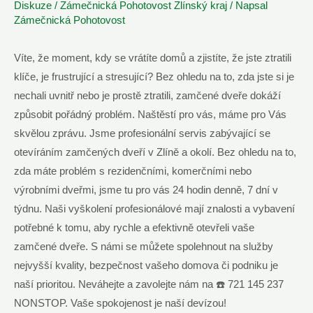
Diskuze
/
Zámečnická Pohotovost Zlínský kraj
/ Napsal
Zámečnická Pohotovost
Víte, že moment, kdy se vrátíte domů a zjistíte, že jste ztratili
klíče, je frustrující a stresující? Bez ohledu na to, zda jste si je
nechali uvnitř nebo je prostě ztratili, zamčené dveře dokáží
způsobit pořádný problém. Naštěstí pro vás, máme pro Vás
skvělou zprávu. Jsme profesionální servis zabývající se
otevíráním zamčených dveří v Zlíně a okolí. Bez ohledu na to,
zda máte problém s rezidenčními, komerčními nebo
výrobními dveřmi, jsme tu pro vás 24 hodin denně, 7 dní v
týdnu. Naši vyškolení profesionálové mají znalosti a vybavení
potřebné k tomu, aby rychle a efektivně otevřeli vaše
zamčené dveře. S námi se můžete spolehnout na služby
nejvyšší kvality, bezpečnost vašeho domova či podniku je
naší prioritou. Neváhejte a zavolejte nám na ☎️ 721 145 237
NONSTOP. Vaše spokojenost je naší devízou!