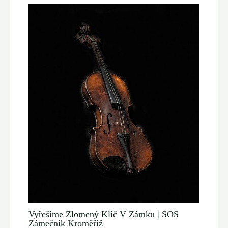
Vyřešíme Zlomený Klíč V Zámku | SOS
Zámečník Kroměříž