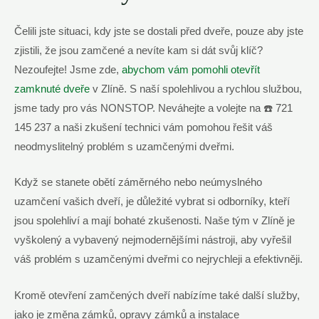
Čelili jste situaci, kdy jste se dostali před dveře, pouze aby jste
zjistili, že jsou zamčené a nevíte kam si dát svůj klíč?
Nezoufejte! Jsme zde,
abychom vám pomohli otevřít
zamknuté dveře
v Zlíně. S naší spolehlivou a rychlou službou,
jsme tady pro vás NONSTOP. Neváhejte a volejte na ☎️ 721
145 237 a naši zkušení technici vám pomohou řešit váš
neodmyslitelný problém s uzamčenými dveřmi.
Když se stanete obětí záměrného nebo neúmyslného
uzamčení vašich dveří, je důležité vybrat si odborníky, kteří
jsou spolehliví a mají bohaté zkušenosti. Naše tým v Zlíně je
vyškolený a vybavený nejmodernějšími nástroji, aby vyřešil
váš problém s uzamčenými dveřmi co nejrychleji a efektivněji.
Kromě otevření zamčených dveří nabízíme také další služby,
jako je změna zámků, opravy zámků a instalace