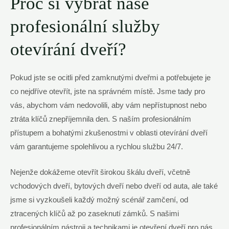
Proč si vybrat naše
profesionální služby
otevírání dveří?
Pokud jste se ocitli před zamknutými dveřmi a potřebujete je
co nejdříve otevřít, jste na správném místě. Jsme tady pro
vás, abychom vám nedovolili, aby vám nepřístupnost nebo
ztráta klíčů znepříjemnila den. S naším profesionálním
přístupem a bohatými zkušenostmi v oblasti otevírání dveří
vám garantujeme spolehlivou a rychlou službu 24/7.
Nejenže dokážeme otevřít širokou škálu dveří, včetně
vchodových dveří, bytových dveří nebo dveří od auta, ale také
jsme si vyzkoušeli každý možný scénář zamčení, od
ztracených klíčů až po zaseknutí zámků. S našimi
profesionálním nástroji a technikami je otevření dveří pro nás