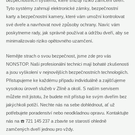
bezpečnostních systémů, které snižují riziko zamčení dveří.
Tyto systémy zahrnují elektronické zámky, bezpečnostní
karty a bezpečnostní kamery, které vám umožní kontrolovat
své dveře a navrhovat nové způsoby ochrany. Navíc vám
poskytneme rady, jak správně používat a údržbu dveří, aby se
minimalizovalo riziko opětovného uzamčení.
Nemějte strach o svou bezpečnost, jsme zde pro vás
NONSTOP. Naši profesionální technici mají bohaté zkušenosti
a jsou vyškolení v nejnovějších bezpečnostních technologiích.
Přistupujeme ke každému případu individuálně a zajišťujeme
vysokou úroveň služeb v Zlíně a okolí. S naším servisem
můžete mít jistotu, že budete mít přístup ke svým dveřím bez
jakýchkoli potíží. Nechte nás na sebe dohlédnout, ať už
potřebujete poradenství nebo neodkladnou opravu. Kontaktujte
nás na ☎️ 721 145 237 a zbavte se starostí ohledně
zamčených dveří jednou pro vždy.