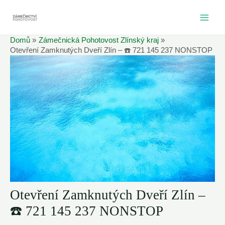
Přeskočit
na
MAI
obsah
Domů
Zámečnická Pohotovost Zlínský kraj
ME
Otevření Zamknutých Dveří Zlín – ☎️ 721 145 237 NONSTOP
Otevření Zamknutých Dveří Zlín –
☎️ 721 145 237 NONSTOP