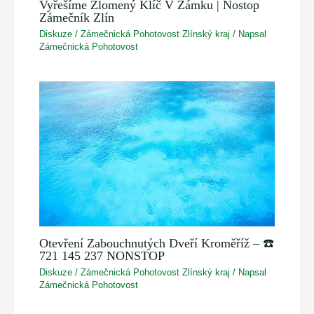
Vyřešíme Zlomený Klíč V Zámku | Nostop
Zámečník Zlín
Diskuze
/
Zámečnická Pohotovost Zlínský kraj
/ Napsal
Zámečnická Pohotovost
Otevření Zabouchnutých Dveří Kroměříž – ☎️
721 145 237 NONSTOP
Diskuze
/
Zámečnická Pohotovost Zlínský kraj
/ Napsal
Zámečnická Pohotovost