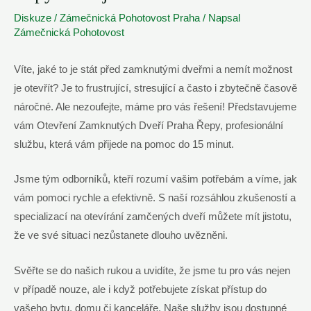
Diskuze
/
Zámečnická Pohotovost Praha
/ Napsal
Zámečnická Pohotovost
Víte, jaké to je stát před zamknutými dveřmi a nemít možnost
je otevřít? Je to frustrující, stresující a často i zbytečně časově
náročné. Ale nezoufejte, máme pro vás řešení! Představujeme
vám Otevření Zamknutých Dveří Praha Řepy, profesionální
službu, která vám přijede na pomoc do 15 minut.
Jsme tým odborníků, kteří rozumí vašim potřebám a víme, jak
vám pomoci rychle a efektivně. S naší rozsáhlou zkušeností a
specializací na otevírání zamčených dveří můžete mít jistotu,
že ve své situaci nezůstanete dlouho uvězněni.
Svěřte se do našich rukou a uvidíte, že jsme tu pro vás nejen
v případě nouze, ale i když potřebujete získat přístup do
vašeho bytu, domu či kanceláře. Naše služby jsou dostupné