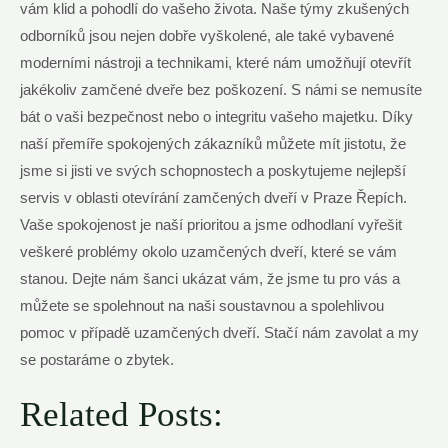
vám klid a pohodlí do vašeho života. Naše týmy zkušených
odborníků jsou nejen dobře vyškolené, ale také vybavené
moderními nástroji a technikami, které nám umožňují otevřít
jakékoliv zamčené dveře bez poškození. S námi se nemusíte
bát o vaši bezpečnost nebo o integritu vašeho majetku. Díky
naší přemíře spokojených zákazníků můžete mít jistotu, že
jsme si jisti ve svých schopnostech a poskytujeme nejlepší
servis v oblasti otevírání zamčených dveří v Praze Řepích.
Vaše spokojenost je naší prioritou a jsme odhodlaní vyřešit
veškeré problémy okolo uzamčených dveří, které se vám
stanou. Dejte nám šanci ukázat vám, že jsme tu pro vás a
můžete se spolehnout na naši soustavnou a spolehlivou
pomoc v případě uzamčených dveří. Stačí nám zavolat a my
se postaráme o zbytek.
Related Posts: