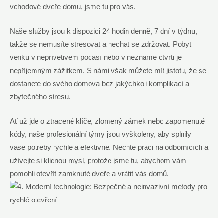
vchodové dveře domu, jsme tu pro vás.
Naše služby jsou k dispozici 24 hodin denně, 7 dní v týdnu,
takže se nemusíte stresovat a nechat se zdržovat. Pobyt
venku v nepřívětivém počasí nebo v neznámé čtvrti je
nepříjemným zážitkem. S námi však můžete mít jistotu, že se
dostanete do svého domova bez jakýchkoli komplikací a
zbytečného stresu.
Ať už jde o ztracené klíče, zlomený zámek nebo zapomenuté
kódy, naše profesionální týmy jsou vyškoleny, aby splnily
vaše potřeby rychle a efektivně. Nechte práci na odbornících a
užívejte si klidnou mysl, protože jsme tu, abychom vám
pomohli otevřít zamknuté dveře a vrátit vás domů.