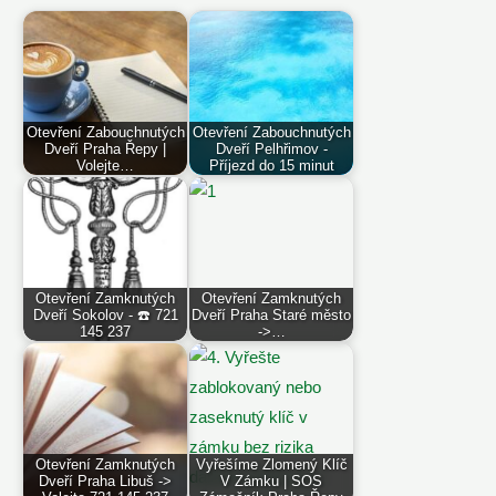
Otevření Zabouchnutých
Otevření Zabouchnutých
Dveří Praha Řepy |
Dveří Pelhřimov -
Volejte…
Příjezd do 15 minut
Otevření Zamknutých
Otevření Zamknutých
Dveří Sokolov - ☎️ 721
Dveří Praha Staré město
145 237
->…
Otevření Zamknutých
Vyřešíme Zlomený Klíč
Dveří Praha Libuš ->
V Zámku | SOS