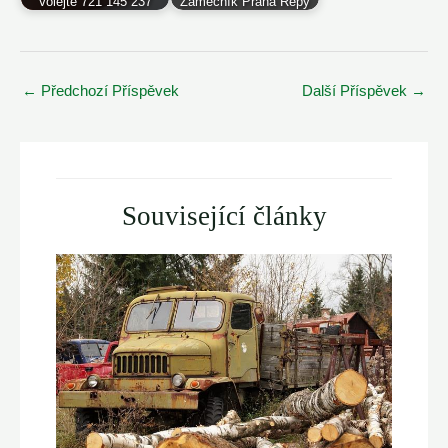
Volejte 721 145 237
Zámečník Praha Řepy
Post
←
Předchozí Příspěvek
Další Příspěvek
→
navigation
Související články