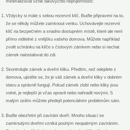
minimalizovat vznik takovýchto nepříjemností:
Vždycky si máte s sebou rezervní klíč. Buďte připravení na to,
že se někdy můžete zamknout venku. Uchovávejte rezervní
klíč na bezpečném a snadno dostupném místě, které ale není
přímo viditelné z vnějšku vašeho domova. Můžete například
zvolit schránku na klíče s číslovým zámkem nebo si nechat
zámek nainstalovat do zdi.
Skontrolujte zámek a dveřní kliku. Předtím, než odejdete z
domova, ujistěte se, že je váš zámek a dveřní kliky v dobrém
stavu a správně fungují. Pokud zámek zlobí nebo kliky jsou
volné, je nejlepší je včas opravit nebo nahradit novými. S
malým úsilím můžete předejít potenciálním problémům sám.
Buďte obezřetní při zavírání dveří. Mnoho situací se
zamknutými dveřmi vzniká pouhým neopatrným zavíráním.