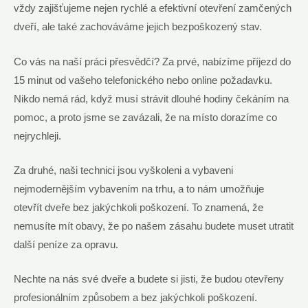
vždy zajišťujeme nejen rychlé a efektivní otevření zamčených
dveří, ale také zachováváme jejich bezpoškozený stav.
Co vás na naší práci přesvědčí? Za prvé, nabízíme příjezd do
15 minut od vašeho telefonického nebo online požadavku.
Nikdo nemá rád, když musí strávit dlouhé hodiny čekáním na
pomoc, a proto jsme se zavázali, že na místo dorazíme co
nejrychleji.
Za druhé, naši technici jsou vyškoleni a vybaveni
nejmodernějším vybavením na trhu, a to nám umožňuje
otevřít dveře bez jakýchkoli poškození. To znamená, že
nemusíte mít obavy, že po našem zásahu budete muset utratit
další peníze za opravu.
Nechte na nás své dveře a budete si jisti, že budou otevřeny
profesionálním způsobem a bez jakýchkoli poškození.