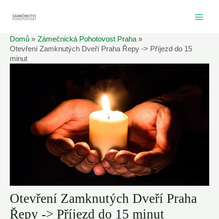
Přeskočit
na
MAI
obsah
Domů
Zámečnická Pohotovost Praha
ME
Otevření Zamknutých Dveří Praha Řepy -> Příjezd do 15
minut
Otevření Zamknutých Dveří Praha
Řepy -> Příjezd do 15 minut