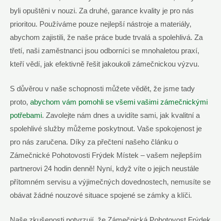
byli opuštěni v nouzi. Za druhé, garance kvality je pro nás
prioritou. Používáme pouze nejlepší nástroje a materiály,
abychom zajistili, že naše práce bude trvalá a spolehlivá. Za
třetí, naši zaměstnanci jsou odborníci se mnohaletou praxí,
kteří vědí, jak efektivně řešit jakoukoli zámečnickou výzvu.
S důvěrou v naše schopnosti můžete vědět, že jsme tady
proto,
abychom vám pomohli se všemi vašimi zámečnickými
potřebami
. Zavolejte nám dnes a uvidíte sami, jak kvalitní a
spolehlivé služby můžeme poskytnout. Vaše spokojenost je
pro nás zaručena. Díky za přečtení našeho článku o
Zámečnické Pohotovosti Frýdek Místek – vašem nejlepším
partnerovi 24 hodin denně! Nyní, když víte o jejich neustále
přítomném servisu a výjimečných dovednostech, nemusíte se
obávat žádné nouzové situace spojené se zámky a klíči.
Naše zkušenosti potvrzují, že Zámečnická Pohotovost Frýdek