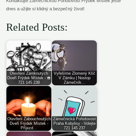
Kontaktujte Zámečnickou Pohotovost Frýdek Místek ještě
dnes a užijte si klidný a bezpečný život!
Related Posts:
Otevření Zamknutých
Vyřešíme Zlomený Klíč
Dveří Frýdek Místek - ☎️
V Zámku | Nostop
721 145 238
Zámečník…
Otevření Zabouchnutých
Zámečnická Pohotovost
Dveří Frýdek Místek -
Praha Kobylisy - Volejte
Příjezd…
721 145 237