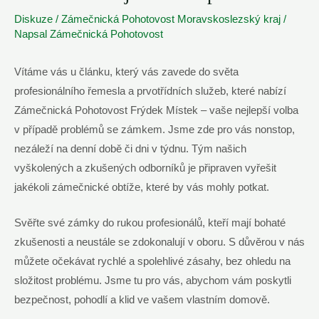
Diskuze
/
Zámečnická Pohotovost Moravskoslezský kraj
/
Napsal
Zámečnická Pohotovost
Vítáme vás u článku, který vás zavede do světa
profesionálního řemesla a prvotřídních služeb, které nabízí
Zámečnická Pohotovost Frýdek Místek – vaše nejlepší volba
v případě problémů se zámkem. Jsme zde pro vás nonstop,
nezáleží na denní době či dni v týdnu. Tým našich
vyškolených a zkušených odborníků je připraven vyřešit
jakékoli zámečnické obtíže, které by vás mohly potkat.
Svěřte své zámky do rukou profesionálů, kteří mají bohaté
zkušenosti a neustále se zdokonalují v oboru. S důvěrou v nás
můžete očekávat rychlé a spolehlivé zásahy, bez ohledu na
složitost problému. Jsme tu pro vás, abychom vám poskytli
bezpečnost, pohodlí a klid ve vašem vlastním domově.