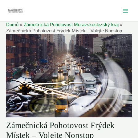
Přeskočit
na
MAI
obsah
Domů
Zámečnická Pohotovost Moravskoslezský kraj
ME
Zámečnická Pohotovost Frýdek Místek – Volejte Nonstop
Zámečnická Pohotovost Frýdek
Místek – Volejte Nonstop