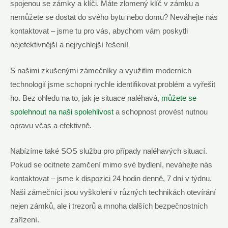
spojenou se zámky a klíči. Máte zlomený klíč v zámku a
nemůžete se dostat do svého bytu nebo domu? Neváhejte nás
kontaktovat – jsme tu pro vás, abychom vám poskytli
nejefektivnější a nejrychlejší řešení!
S našimi zkušenými zámečníky a využitím moderních
technologií jsme schopni rychle identifikovat problém a vyřešit
ho. Bez ohledu na to, jak je situace naléhavá,
můžete se
spolehnout na naši spolehlivost
a schopnost provést nutnou
opravu včas a efektivně.
Nabízíme také SOS službu pro případy naléhavých situací.
Pokud se ocitnete zamčení mimo své bydlení, neváhejte nás
kontaktovat – jsme k dispozici 24 hodin denně, 7 dní v týdnu.
Naši zámečníci jsou vyškoleni v různých technikách otevírání
nejen zámků, ale i trezorů a mnoha dalších bezpečnostních
zařízení.