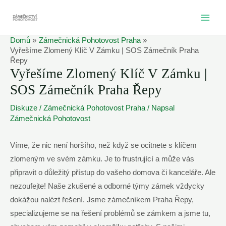
Přeskočit
na
MAI
obsah
Domů
Zámečnická Pohotovost Praha
ME
Vyřešíme Zlomený Klíč V Zámku | SOS Zámečník Praha
Řepy
Vyřešíme Zlomený Klíč V Zámku |
SOS Zámečník Praha Řepy
Diskuze
/
Zámečnická Pohotovost Praha
/ Napsal
Zámečnická Pohotovost
Víme, že nic není horšího, než když se ocitnete s klíčem
zlomeným ve svém zámku. Je to frustrující a může vás
připravit o důležitý přístup do vašeho domova či kanceláře. Ale
nezoufejte! Naše zkušené a odborné týmy zámek vždycky
dokážou nalézt řešení. Jsme zámečníkem Praha Řepy,
specializujeme se na řešení problémů se zámkem a jsme tu,