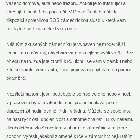
vašeho domova, auta nebo trezoru. Ačkoli je to frustrující a
stresující, není třeba panikařit. V Praze Řepích máte k
dispozici spolehlivou SOS zámečnickou službu, která vám
poskytne rychlou a efektivní pomoc.
Náš tým zkušených zámečníků je vybaven nejmodernější
technikou a nástroji, abychom vám co nejlépe vyšli vstříc. Bez
ohledu na to, zda jste ztratili klíč, ulomil se vám v zámku nebo
jste se zamkli ven z auta, jsme připraveni přijít vám na pomoc
okamžitě.
Nezáleží na tom, jestli potřebujete pomoc ve dne nebo v noci,
v pracovní dny či o víkendu, naši profesionálové jsou k
dispozici 24 hodin denně, 7 dní v týdnu. Můžete se spolehnout
na naši rychlost, spolehlivost a odborné znalosti. Díky našemu
dlouholetému zkušenostem v oboru se zámečnictvím jsme
schopni vyřešit jakékoli zlomené klíče v zámcích v nejkratším