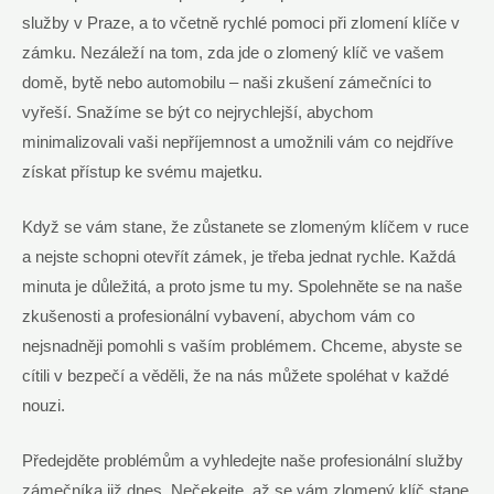
služby v Praze, a to včetně rychlé pomoci při zlomení klíče v
zámku. Nezáleží na tom, zda jde o zlomený klíč ve vašem
domě, bytě nebo automobilu – naši zkušení zámečníci to
vyřeší. Snažíme se být co nejrychlejší, abychom
minimalizovali vaši nepříjemnost a umožnili vám co nejdříve
získat přístup ke svému majetku.
Když se vám stane, že zůstanete se zlomeným klíčem v ruce
a nejste schopni otevřít zámek, je třeba jednat rychle. Každá
minuta je důležitá, a proto jsme tu my. Spolehněte se na naše
zkušenosti a profesionální vybavení, abychom vám co
nejsnadněji pomohli s vaším problémem. Chceme, abyste se
cítili v bezpečí a věděli, že na nás můžete spoléhat v každé
nouzi.
Předejděte problémům a vyhledejte naše profesionální služby
zámečníka již dnes. Nečekejte, až se vám zlomený klíč stane