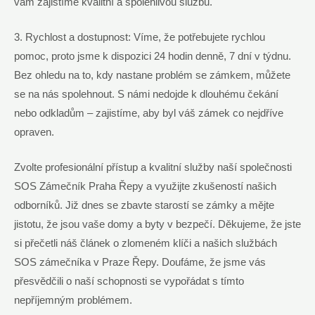
vám zajistíme kvalitní a spolehlivou službu.
3. Rychlost a dostupnost: Víme, že potřebujete rychlou
pomoc, proto jsme k dispozici 24 hodin denně, 7 dní v týdnu.
Bez ohledu na to, kdy nastane problém se zámkem, můžete
se na nás spolehnout. S námi nedojde k dlouhému čekání
nebo odkladům – zajistíme, aby byl váš zámek co nejdříve
opraven.
Zvolte profesionální přístup a kvalitní služby naší společnosti
SOS Zámečník Praha Řepy a využijte zkušeností našich
odborníků. Již dnes se zbavte starostí se zámky a mějte
jistotu, že jsou vaše domy a byty v bezpečí. Děkujeme, že jste
si přečetli náš článek o zlomeném klíči a našich službách
SOS zámečníka v Praze Řepy. Doufáme, že jsme vás
přesvědčili o naší schopnosti se vypořádat s tímto
nepříjemným problémem.