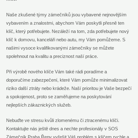
Naše zkušené týmy zámečníků jsou vybavené nejnovějším
vybavením a znalostmi, abychom Vám poskytli přesně ten
klíč, který potřebujete. Nezáleží na tom, zda potřebujete nový
klíč k domovu, kanceláři nebo autu, my Vám pomůžeme. S
našimi vysoce kvalifikovanými zámečníky se můžete
spolehnout na kvalitu a preciznost naší práce.
Při výrobě nového klíče Vám také rádi poradíme a
doporučíme zabezpečení, které Vám pomůže minimalizovat
riziko další ztráty nebo krádeže. Naší prioritou je Vaše bezpečí
a spokojenost, proto se zaměřujeme na poskytování
nejlepších zákaznických služeb.
Nebuďte ve stresu kvůli zlomenému či ztracenému klíči.
Kontaktujte nás ještě dnes a nechte profesionály v SOS
Zámečník Praha Řepy vyřešit Váš problém s klíčem rychle a