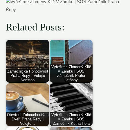
Related Posts:
Vyřešíme Zlomený Klíč
Zámečnická Pohotovost
V Zámku | SOS
Praha Řepy - Volejte
Zámečník Praha
Nonstop
Letňany
Otevření Zabouchnutých
Vyřešíme Zlomený Klíč
Dveří Praha Řepy |
V Zámku | SOS
Volejte…
Zámečník Kutná Hora