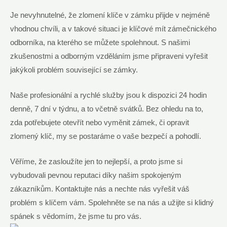
Je nevyhnutelné, že zlomení klíče v zámku přijde v nejméně
vhodnou chvíli, a v takové situaci je klíčové mít zámečnického
odborníka, na kterého se můžete spolehnout. S našimi
zkušenostmi a odborným vzděláním jsme připraveni vyřešit
jakýkoli problém související se zámky.
Naše profesionální a rychlé služby jsou k dispozici 24 hodin
denně, 7 dní v týdnu, a to včetně svátků. Bez ohledu na to,
zda potřebujete otevřít nebo vyměnit zámek, či opravit
zlomený klíč, my se postaráme o vaše bezpečí a pohodlí.
Věříme, že zasloužíte jen to nejlepší, a proto jsme si
vybudovali pevnou reputaci díky našim spokojeným
zákazníkům. Kontaktujte nás a nechte nás vyřešit váš
problém s klíčem vám. Spolehněte se na nás a užijte si klidný
spánek s vědomím, že jsme tu pro vás.