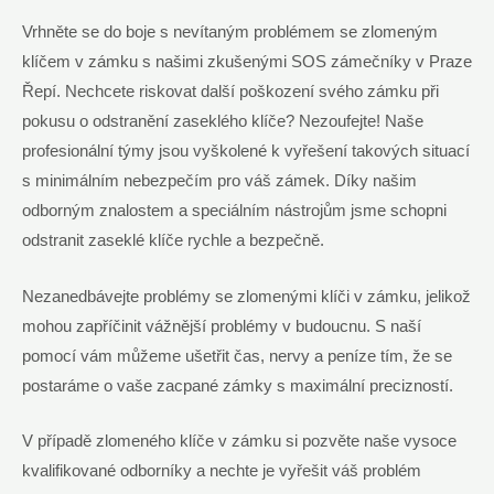
Vrhněte se do boje s nevítaným problémem se zlomeným
klíčem v zámku s našimi zkušenými SOS zámečníky v Praze
Řepí. Nechcete riskovat další poškození svého zámku při
pokusu o odstranění zaseklého klíče? Nezoufejte! Naše
profesionální týmy jsou vyškolené k vyřešení takových situací
s minimálním nebezpečím pro váš zámek. Díky našim
odborným znalostem a speciálním nástrojům jsme schopni
odstranit zaseklé klíče rychle a bezpečně.
Nezanedbávejte problémy se zlomenými klíči v zámku, jelikož
mohou zapříčinit vážnější problémy v budoucnu. S naší
pomocí vám můžeme ušetřit čas, nervy a peníze tím, že se
postaráme o vaše zacpané zámky s maximální precizností.
V případě zlomeného klíče v zámku si pozvěte naše vysoce
kvalifikované odborníky a nechte je vyřešit váš problém