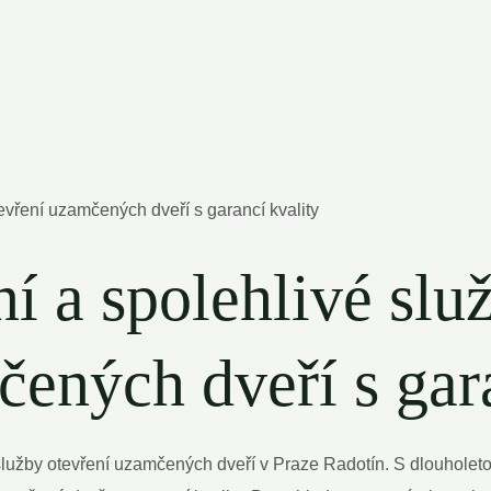
ní a spolehlivé sl
čených dveří s gar
 služby otevření uzamčených dveří v Praze Radotín. S dlouhole