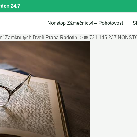
den 24/7
Nonstop Zámečnictví – Pohotovost
S
ní Zamknutých Dveří Praha Radotín -> ☎️ 721 145 237 NONS