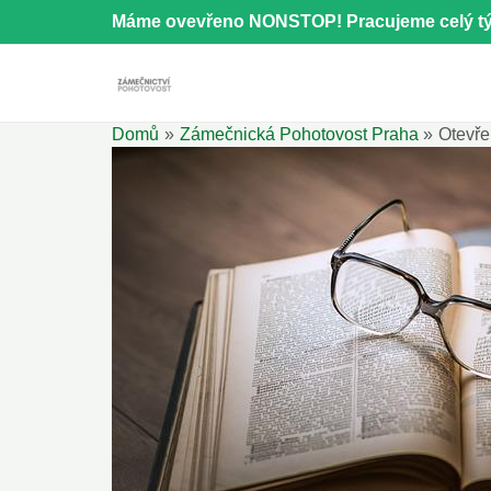
Přeskočit
Máme ovevřeno NONSTOP! Pracujeme celý tý
na
obsah
Domů
Zámečnická Pohotovost Praha
Otevře