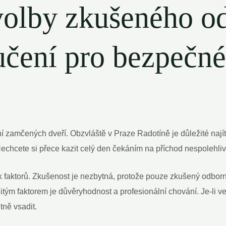
 volby zkušeného o
čení pro bezpečné 
ní zamčených dveří. Obzvláště v Praze Radotíně je důležité najít
Nechcete si přece kazit celý den čekáním na příchod nespolehl
ik faktorů. Zkušenost je nezbytná, protože pouze zkušený odborn
itým faktorem je důvěryhodnost a profesionální chování. Je-li ve
tně vsadit.