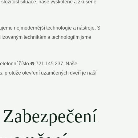
 složitost situace, naše vyškolené a zkušené
zujeme nejmodernější technologie a nástroje. S
alizovaným technikám a technologiím jsme
elefonní číslo ☎️ 721 145 237. Naše
ás, protože otevření uzamčených dveří je naší
: Zabezpečení