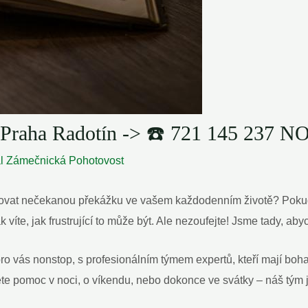
 Praha Radotín -> ☎️ 721 145 237
al
Zámečnická Pohotovost
vovat nečekanou překážku ve vašem každodenním životě? Pokud j
 víte, jak frustrující to může být. Ale nezoufejte! Jsme tady, a
ro vás nonstop, s profesionálním týmem expertů, kteří mají bo
e pomoc v noci, o víkendu, nebo dokonce ve svátky – náš tým je