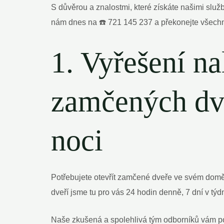
S důvěrou a znalostmi, které získáte našimi slu
nám dnes na ☎️ 721 145 237 a překonejte všechn
1. Vyřešení na
zamčených dve
noci
Potřebujete otevřít zamčené dveře ve svém domě
dveří jsme tu pro vás 24 hodin denně, 7 dní v týd
Naše zkušená a spolehlivá tým odborníků vám po