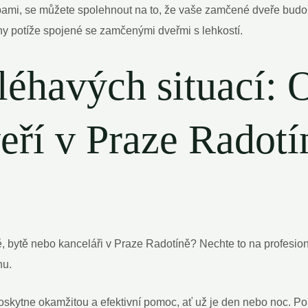
žbami, se můžete spolehnout na to, že vaše zamčené dveře budo
y potíže spojené se zamčenými dveřmi s lehkostí.
léhavých situací: 
ří v Praze Radotín
, bytě nebo kanceláři v Praze Radotíně? Nechte to na profesio
nu.
skytne okamžitou a efektivní pomoc, ať už je den nebo noc. Po