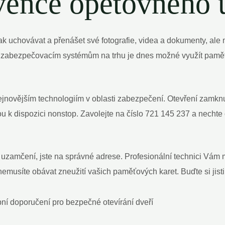
vence opětovného 
 uchovávat a přenášet své fotografie, videa a dokumenty, ale m
 zabezpečovacím systémům na trhu je dnes možné využít pamě
ejnovějším technologiím v oblasti zabezpečení. Otevření zamknut
 k dispozici nonstop. Zavolejte na číslo 721 145 237 a nechte 
o uzamčení, jste na správné adrese. Profesionální technici Vám
 nemusíte obávat zneužití vašich paměťových karet. Buďte si jist