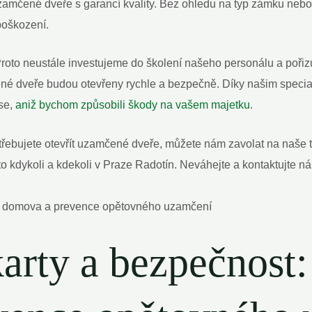
 uzamčené dveře s garancí kvality. Bez ohledu na typ zámku nebo
poškození.
 Proto neustále investujeme do školení našeho personálu a poři
čené dveře budou otevřeny rychle a bezpečně. Díky našim speci
se,
aniž bychom způsobili škody na vašem majetku
.
třebujete otevřít uzamčené dveře, můžete nám zavolat na naše t
to kdykoli a kdekoli v Praze Radotín. Neváhejte a kontaktujte n
arty a bezpečnost