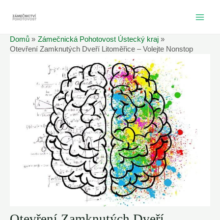
Přeskočit
na
MAI
obsah
Domů
Zámečnická Pohotovost Ústecký kraj
ME
Otevření Zamknutých Dveří Litoměřice – Volejte Nonstop
Otevření Zamknutých Dveří