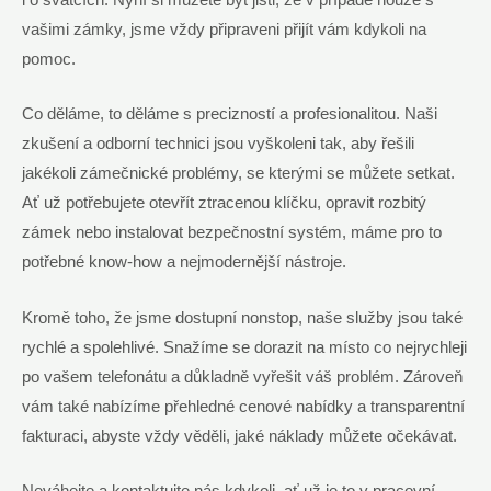
vašimi zámky, jsme vždy připraveni přijít vám kdykoli na
pomoc.
Co děláme, to děláme s precizností a profesionalitou. Naši
zkušení a odborní technici jsou vyškoleni tak, aby řešili
jakékoli zámečnické problémy, se kterými se můžete setkat.
Ať už potřebujete otevřít ztracenou klíčku, opravit rozbitý
zámek nebo instalovat bezpečnostní systém, máme pro to
potřebné know-how a nejmodernější nástroje.
Kromě toho, že jsme dostupní nonstop, naše služby jsou také
rychlé a spolehlivé. Snažíme se dorazit na místo co nejrychleji
po vašem telefonátu a důkladně vyřešit váš problém. Zároveň
vám také nabízíme přehledné cenové nabídky a transparentní
fakturaci, abyste vždy věděli, jaké náklady můžete očekávat.
Neváhejte a kontaktujte nás kdykoli, ať už je to v pracovní