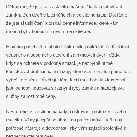
Děkujeme, že jste se zastavili u našeho článku o otevírání
zamknutých dveří v Litoměřicích a volejte nonstop. Doufáme,
že jste si užili čtení a získali cenné informace, které vám
mohou být v budoucnu nesmírně užitečné.
Hlavním poselstvím tohoto článku bylo poukázat na důležitost
včasného a odborného otevření zamknutých dveří. Vždy,
když se ocitnete v podobné situaci, je nezbytně nutné
kontaktovat profesionální služby, které vám nonstop pomohou
vyřešit problém. Důvěřujte těm, kteří mají bohaté zkušenosti,
jsou schopni pracovat s různými typy zámků a nabízejí své
služby za rozumné ceny.
Nespoléhejte na šílené nápady a riskování poškození svého
majetku. Vždy je lepší se obrátit na profesionály, kteří mají
potřebné nástroje a dovednosti, aby vám zajistili spolehlivé a
bezpečné otevření dveří.