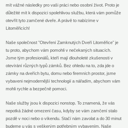
mít vážné následky pro vaši práci nebo osobní život. Proto je
důležité mít k dispozici spolehlivou službu, která vám pomůže
otevřít tyto zamčené dveře. A právě to nabízíme v
Litoměřicích!
Naše společnost "Otevření Zamknutých Dveří Litoměřice" je
tu proto, abychom vám pomohli v nečekaných situacích.
Jsme tým profesionálů, kteří mají dlouholeté zkušenosti v
otevírání různých typů zámků. Bez ohledu na to, zda jde o
zámky na dveřích bytu, domu nebo firemních prostor, jsme
vybaveni nejmodernější technologií a nářadím, abychom vám
mohli rychle a bezpečně pomoci.
Naše služby jsou k dispozici nonstop. To znamená, že vás
nepotká žádné omezení času, kdyby se vám zamčení stalo
pozdě v noci nebo o víkendu. Stačí nám zavolat a do 30 minut
budeme u vás s veškerým potřebným vybavením. Naše