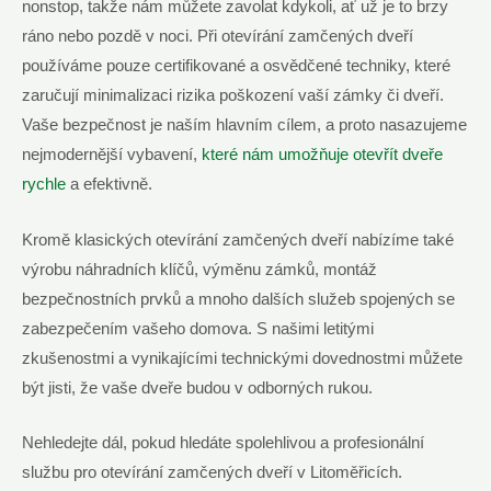
nonstop, takže nám můžete zavolat kdykoli, ať už je to brzy
ráno nebo pozdě v noci. Při otevírání zamčených dveří
používáme pouze certifikované a osvědčené techniky, které
zaručují minimalizaci rizika poškození vaší zámky či dveří.
Vaše bezpečnost je naším hlavním cílem, a proto nasazujeme
nejmodernější vybavení,
které nám umožňuje otevřít dveře
rychle
a efektivně.
Kromě klasických otevírání zamčených dveří nabízíme také
výrobu náhradních klíčů, výměnu zámků, montáž
bezpečnostních prvků a mnoho dalších služeb spojených se
zabezpečením vašeho domova. S našimi letitými
zkušenostmi a vynikajícími technickými dovednostmi můžete
být jisti, že vaše dveře budou v odborných rukou.
Nehledejte dál, pokud hledáte spolehlivou a profesionální
službu pro otevírání zamčených dveří v Litoměřicích.