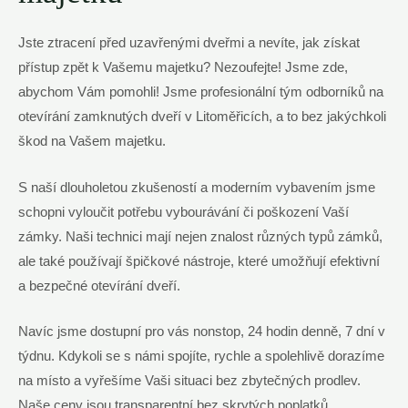
Jste ztracení před uzavřenými dveřmi a nevíte, jak získat
přístup zpět k Vašemu majetku? Nezoufejte! Jsme zde,
abychom Vám pomohli! Jsme profesionální tým odborníků na
otevírání zamknutých dveří v Litoměřicích, a to bez jakýchkoli
škod na Vašem majetku.
S naší dlouholetou zkušeností a moderním vybavením jsme
schopni vyloučit potřebu vybourávání či poškození Vaší
zámky. Naši technici mají nejen znalost různých typů zámků,
ale také používají špičkové nástroje, které umožňují efektivní
a bezpečné otevírání dveří.
Navíc jsme dostupní pro vás nonstop, 24 hodin denně, 7 dní v
týdnu. Kdykoli se s námi spojíte, rychle a spolehlivě dorazíme
na místo a vyřešíme Vaši situaci bez zbytečných prodlev.
Naše ceny jsou transparentní bez skrytých poplatků.