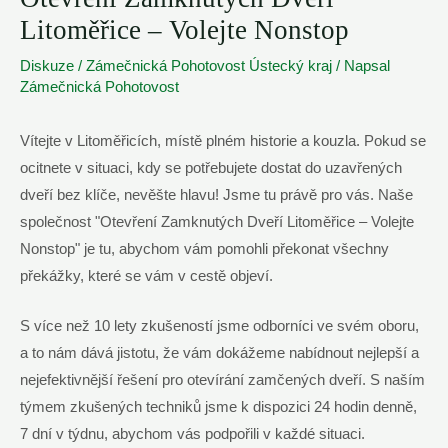
Litoměřice – Volejte Nonstop
Diskuze
/
Zámečnická Pohotovost Ústecký kraj
/ Napsal
Zámečnická Pohotovost
Vítejte v Litoměřicích, místě plném historie a kouzla. Pokud se
ocitnete v situaci, kdy se potřebujete dostat do uzavřených
dveří bez klíče, nevěšte hlavu! Jsme tu právě pro vás. Naše
společnost "Otevření Zamknutých Dveří Litoměřice – Volejte
Nonstop" je tu, abychom vám pomohli překonat všechny
překážky, které se vám v cestě objeví.
S více než 10 lety zkušeností jsme odborníci ve svém oboru,
a to nám dává jistotu, že vám dokážeme nabídnout nejlepší a
nejefektivnější řešení pro otevírání zamčených dveří. S naším
týmem zkušených techniků jsme k dispozici 24 hodin denně,
7 dní v týdnu, abychom vás podpořili v každé situaci.