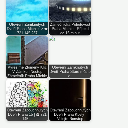
Otevření Zamknutých
Zámečnická Pohotovost
Dveří Praha Michle -> ☎️
Praha Michle - Příjezd
721 145 237
do 15 minut
Vyřešíme Zlomený Klíč
Otevření Zamknutých
V Zámku | Nostop
Dveří Praha Staré město
Zámečník Praha Michle
->…
Otevření Zabouchnutých
Otevření Zabouchnutých
Dveří Praha 15 | ☎️ 721
Dveří Praha Kbely |
145…
Volejte Nonstop