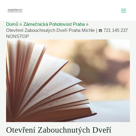
Přeskočit
na
MAI
obsah
Domů
Zámečnická Pohotovost Praha
ME
Otevření Zabouchnutých Dveří Praha Michle | ☎️ 721 145 237
NONSTOP
Otevření Zabouchnutých Dveří