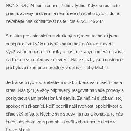
NONSTOP, 24 hodin denně, 7 dní v týdnu. Když se ocitnete
před uzavřenými dveřmi a nemůžete do svého bytu či domu,
neváhejte nás kontaktovat na tel. čísle 721 145 237.
S naším profesionálním a zkušeným týmem techniků jsme
schopni otevřít většinu typů zámku bez poškození dveří.
Využíváme moderní techniky a nástroje, abychom vám zajistili
rychlé a bezproblémové otevření. Naše služby jsou dostupné
pro bytové i komerční prostory v oblasti Prahy Michle.
Jedná se o rychlou a efektivní službu, která vám ušetří čas a
stres. Náš tým je vždy připravený reagovat na vaše potřeby a
poskytnout vám profesionální servis. Za našimi službami stojí
spokojení zákazníci, kteří ocenili naši rychlost, spolehlivost a
přátelský přístup. Nechte své stresy na nás a kontaktujte nás
hned, abychom vám pomohli otevřít zabouchnuté dveře v
Praze Michli.