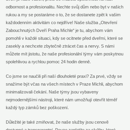
odbornost a profesionalitu. Nechte svůj dům nebo byt v našich
rukou a my se postaráme o to, že se dostanete zpět k vašim
každodenním aktivitám co nejdříve! Naše služba „Otevření
Zabouchnutých Dveří Praha Michle“ je tu, abychom vám
pomohli v každé situaci, kdy se ocitnete před dveřmi, které se
zasekly a nechcete zbytečně ztrácet čas a nervy. S námi
můžete mít jistotu, že naše profesionální týmy vám poskytnou
spolehlivou a rychlou pomoc 24 hodin denně.
Co jsme se naučili při naší dlouholeté praxi? Za prvé, vždy se
snažíme být včas na všech místech v Praze Michli, abychom
minimalizovali čekání. Naše týmy jsou vybaveny
nejmodernějšími nástroji, které nám umožňují otevřít téměř
každý typ zámků bez poškození.
Důležité je také zmiňovat, že naše služby jsou cenově