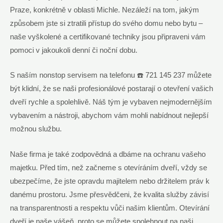
Praze, konkrétně v oblasti Michle. Nezáleží na tom, jakým
způsobem jste si ztratili přístup do svého domu nebo bytu –
naše vyškolené a certifikované techniky jsou připraveni vám
pomoci v jakoukoli denní či noční dobu.
S naším nonstop servisem na telefonu ☎️ 721 145 237 můžete
být klidní, že se naši profesionálové postarají o otevření vašich
dveří rychle a spolehlivě. Náš tým je vybaven nejmodernějším
vybavením a nástroji, abychom vám mohli nabídnout nejlepší
možnou službu.
Naše firma je také zodpovědná a dbáme na ochranu vašeho
majetku. Před tím, než začneme s otevíráním dveří, vždy se
ubezpečíme, že jste opravdu majitelem nebo držitelem práv k
danému prostoru. Jsme přesvědčeni, že kvalita služby závisí
na transparentnosti a respektu vůči našim klientům. Otevírání
dveří je naše vášeň, proto se můžete spolehnout na naši