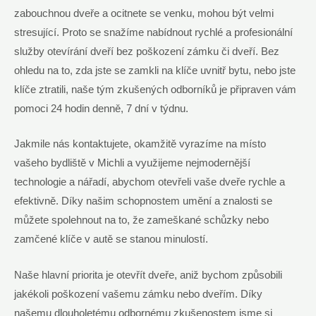
zabouchnou dveře a ocitnete se venku, mohou být velmi
stresující. Proto se snažíme nabídnout rychlé a profesionální
služby otevírání dveří bez poškození zámku či dveří. Bez
ohledu na to, zda jste se zamkli na klíče uvnitř bytu, nebo jste
klíče ztratili, naše tým zkušených odborníků je připraven vám
pomoci 24 hodin denně, 7 dní v týdnu.
Jakmile nás kontaktujete, okamžitě vyrazíme na místo
vašeho bydliště v Michli a využijeme nejmodernější
technologie a nářadí, abychom otevřeli vaše dveře rychle a
efektivně. Díky našim schopnostem umění a znalosti se
můžete spolehnout na to, že zameškané schůzky nebo
zamčené klíče v autě se stanou minulostí.
Naše hlavní priorita je otevřít dveře, aniž bychom způsobili
jakékoli poškození vašemu zámku nebo dveřím. Díky
našemu dlouholetému odbornému zkušenostem jsme si