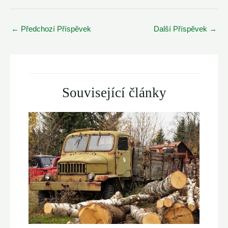
Post
←
Předchozí Příspěvek
Další Příspěvek
→
navigation
Související články