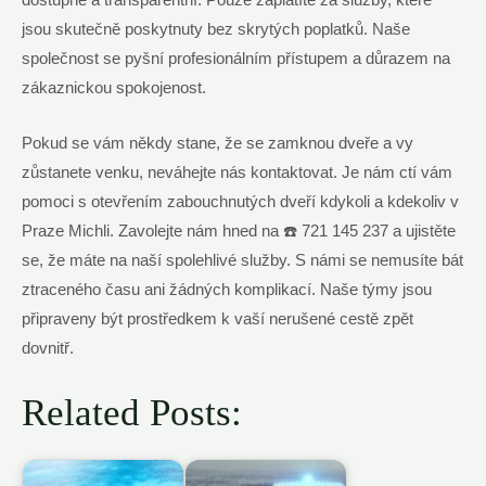
dostupné a transparentní. Pouze zaplatíte za služby, které
jsou skutečně poskytnuty bez skrytých poplatků. Naše
společnost se pyšní profesionálním přístupem a důrazem na
zákaznickou spokojenost.
Pokud se vám někdy stane, že se zamknou dveře a vy
zůstanete venku, neváhejte nás kontaktovat. Je nám ctí vám
pomoci s otevřením zabouchnutých dveří kdykoli a kdekoliv v
Praze Michli. Zavolejte nám hned na ☎️ 721 145 237 a ujistěte
se, že máte na naší spolehlivé služby. S námi se nemusíte bát
ztraceného času ani žádných komplikací. Naše týmy jsou
připraveny být prostředkem k vaší nerušené cestě zpět
dovnitř.
Related Posts: