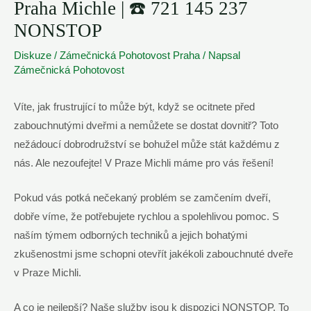
Praha Michle | ☎️ 721 145 237
NONSTOP
Diskuze
/
Zámečnická Pohotovost Praha
/ Napsal
Zámečnická Pohotovost
Víte, jak frustrující to může být, když se ocitnete před
zabouchnutými dveřmi a nemůžete se dostat dovnitř? Toto
nežádoucí dobrodružství se bohužel může stát každému z
nás. Ale nezoufejte! V Praze Michli máme pro vás řešení!
Pokud vás potká nečekaný problém se zamčením dveří,
dobře víme, že potřebujete rychlou a spolehlivou pomoc. S
naším týmem odborných techniků a jejich bohatými
zkušenostmi jsme schopni otevřít jakékoli zabouchnuté dveře
v Praze Michli.
A co je nejlepší? Naše služby jsou k dispozici NONSTOP. To