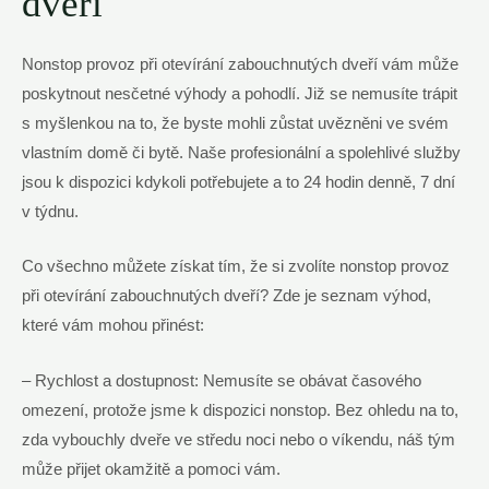
dveří
Nonstop provoz při otevírání zabouchnutých dveří vám může
poskytnout nesčetné výhody a pohodlí. Již se nemusíte trápit
s myšlenkou na to, že byste mohli zůstat uvězněni ve svém
vlastním domě či bytě. Naše profesionální a spolehlivé služby
jsou k dispozici kdykoli potřebujete a to 24 hodin denně, 7 dní
v týdnu.
Co všechno můžete získat tím, že si zvolíte nonstop provoz
při otevírání zabouchnutých dveří? Zde je seznam výhod,
které vám mohou přinést:
– Rychlost a dostupnost: Nemusíte se obávat časového
omezení, protože jsme k dispozici nonstop. Bez ohledu na to,
zda vybouchly dveře ve středu noci nebo o víkendu, náš tým
může přijet okamžitě a pomoci vám.