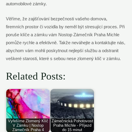
automobilové zámky.
Věříme,‌ že ​zajišťování bezpečnosti vašeho domova,
firemních prostor ​či vozidla by⁢ neměl‍ být stresující proces. Při
poruše klíče a zámku vám Nostop⁣ Zámečník Praha Michle
pomůže​ rychle ‍a​ efektivně. Takže⁤ neváhejte a kontaktujte nás,
abychom ​vám mohli poskytnout nejlepší ‌službu a ⁢odstranit
veškeré⁣ starosti, ⁣které s ‍sebou nese zlomený ⁢klíč v⁤ zámku.
Related Posts:
Vyřešíme Zlomený Klíč
Zámečnická Pohotovost
V Zámku | Nostop
Praha Michle - Příjezd
Zámečník Praha 4
do 15 minut