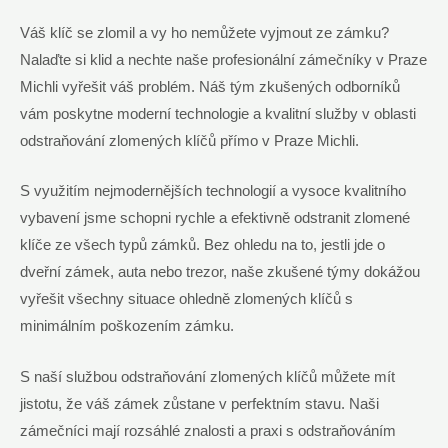
Váš⁣ klíč se⁢ zlomil ⁤a vy ho⁣ nemůžete vyjmout ze zámku?
Nalaďte ⁣si‌ klid ⁤a ⁢nechte naše profesionální⁢ zámečníky v Praze
Michli vyřešit váš problém. Náš tým zkušených⁢ odborníků‍
vám poskytne moderní technologie ⁤a ⁣kvalitní služby ⁤v oblasti‌
odstraňování zlomených klíčů ⁤přímo​ v Praze ⁢Michli.
S ‍využitím nejmodernějších technologií a vysoce ‌kvalitního
vybavení jsme schopni rychle a efektivně odstranit zlomené
klíče ze všech typů zámků. Bez ‍ohledu ⁢na to, jestli jde o
dveřní zámek, auta nebo trezor, naše zkušené týmy dokážou
vyřešit všechny‌ situace ohledně⁤ zlomených klíčů s
‌minimálním⁤ poškozením zámku.
S naší službou‌ odstraňování‌ zlomených klíčů ‌můžete mít
jistotu, že váš zámek zůstane v perfektním stavu. Naši
zámečníci mají⁢ rozsáhlé znalosti a praxi s odstraňováním