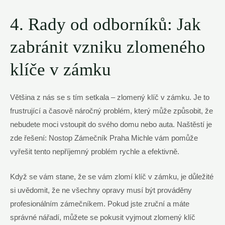
4. Rady od odborníků: Jak
⁢zabránit‍ vzniku‍ zlomeného
klíče v⁣ zámku
Většina z nás se⁤ s tím setkala – zlomený klíč v zámku. ‌Je to
⁣frustrující a ‌časově náročný⁤ problém, který může způsobit, ‌že
⁣nebudete moci vstoupit do svého ⁣domu‍ nebo auta. Naštěstí je
zde řešení: Nostop Zámečník Praha Michle vám ⁣pomůže
vyřešit tento ⁣nepříjemný ‌problém rychle a efektivně.
Když⁣ se vám stane, že se‌ vám zlomí klíč v⁤ zámku, ‍je důležité
si uvědomit, že ne všechny opravy musí být prováděny
profesionálním zámečníkem.‍ Pokud jste zruční ‌a máte⁣
správné nářadí, můžete se pokusit ​vyjmout zlomený klíč