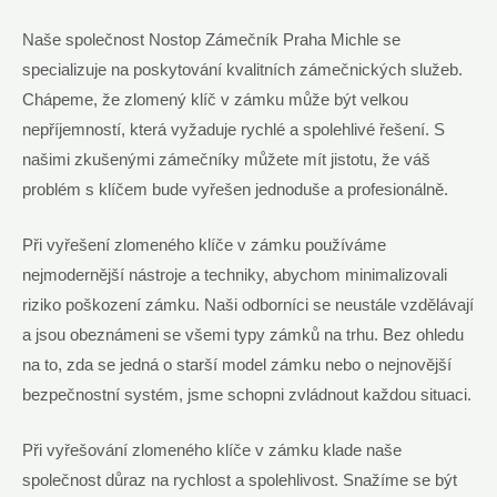
Naše společnost Nostop Zámečník Praha Michle se
specializuje na poskytování ⁤kvalitních zámečnických služeb.⁣
Chápeme, ​že zlomený klíč v zámku může ‌být‌ velkou
‌nepříjemností, která vyžaduje rychlé⁣ a spolehlivé řešení.​ S
našimi zkušenými zámečníky ⁤můžete⁤ mít jistotu, že váš
problém s klíčem ‌bude ⁢vyřešen jednoduše​ a profesionálně.
Při vyřešení ‍zlomeného klíče v zámku používáme
nejmodernější⁣ nástroje a techniky, abychom minimalizovali
‌riziko poškození ​zámku. Naši odborníci se ‌neustále ⁤vzdělávají
a jsou obeznámeni se všemi typy⁢ zámků ‍na trhu. Bez ohledu
na to, zda se jedná o starší model zámku nebo o nejnovější
bezpečnostní systém, jsme schopni zvládnout⁤ každou situaci.
Při vyřešování zlomeného klíče​ v zámku klade naše
společnost důraz na rychlost a spolehlivost. Snažíme se být⁤