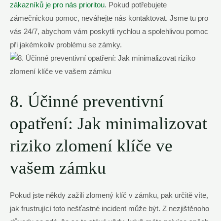
zákazníků je pro ⁤nás prioritou
. Pokud potřebujete
zámečnickou pomoc, neváhejte nás kontaktovat. Jsme tu⁤ pro
vás⁢ 24/7, abychom vám poskytli rychlou a ⁤spolehlivou pomoc
při​ jakémkoliv problému se zámky.
8. Účinné preventivní
opatření:‍ Jak minimalizovat
riziko zlomení ⁤klíče‌ ve
vašem zámku
Pokud jste někdy zažili ⁤zlomený klíč ⁢v zámku, pak určitě⁢ víte,
jak frustrující‍ toto nešťastné incident může‌ být. Z nezjištěnoho