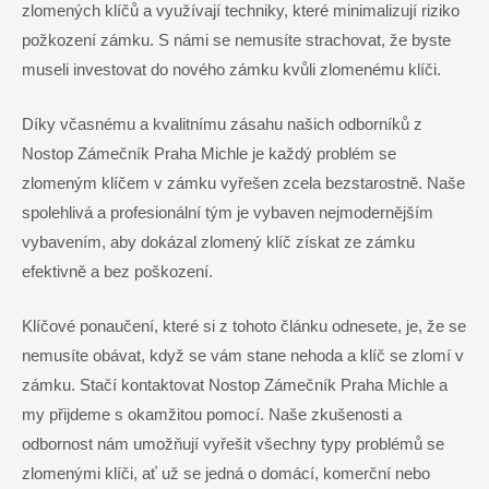
zlomených klíčů ‍a využívají techniky, které ‍minimalizují riziko
požkození zámku. ‌S námi se ⁤nemusíte strachovat, že⁣ byste
museli‍ investovat do nového zámku kvůli zlomenému⁤ klíči.
Díky včasnému a kvalitnímu⁢ zásahu​ našich odborníků z
Nostop ⁣Zámečník Praha Michle je každý problém se‍
zlomeným klíčem v ⁢zámku vyřešen ⁤zcela bezstarostně. Naše
spolehlivá ‍a profesionální tým je vybaven nejmodernějším
vybavením, aby ⁢dokázal ‍zlomený⁤ klíč získat⁢ ze zámku
efektivně ​a bez poškození.
Klíčové ponaučení, které si ⁣z tohoto článku ‍odnesete, je, že ⁤se
nemusíte ‍obávat,⁣ když se vám stane nehoda a klíč se⁢ zlomí v
zámku. Stačí‍ kontaktovat ⁢Nostop Zámečník ‌Praha Michle a
my přijdeme s okamžitou⁢ pomocí. Naše zkušenosti a
odbornost ​nám umožňují vyřešit​ všechny typy problémů se‍
zlomenými klíči,‍ ať už ‍se jedná o domácí, komerční nebo