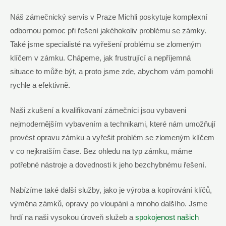
Náš zámečnický servis⁣ v⁤ Praze Michli⁢ poskytuje komplexní
‌odbornou pomoc⁤ při​ řešení ⁣jakéhokoliv​ problému⁣ se zámky.⁤
Také​ jsme specialisté na⁣ vyřešení problému se zlomeným
klíčem v ⁢zámku. Chápeme,‍ jak frustrující a ‌nepříjemná
situace ​to může být, a proto jsme zde, abychom ‍vám pomohli⁣
rychle⁣ a efektivně.
Naši zkušení a kvalifikovaní zámečníci⁤ jsou vybaveni
⁣nejmodernějším vybavením a ⁢technikami, ‍které nám ⁢umožňují
provést​ opravu zámku a​ vyřešit problém se zlomeným‌ klíčem
v‌ co ⁣nejkratším čase. Bez ohledu ⁤na typ⁤ zámku, máme
potřebné‌ nástroje a dovednosti ‌k jeho bezchybnému řešení.
Nabízíme⁣ také další služby, jako je výroba‍ a kopírování ⁣klíčů,
výměna zámků, opravy po vloupání a mnoho dalšího.⁢ Jsme
‌hrdí na naši‌ vysokou úroveň služeb a
spokojenost ‌našich