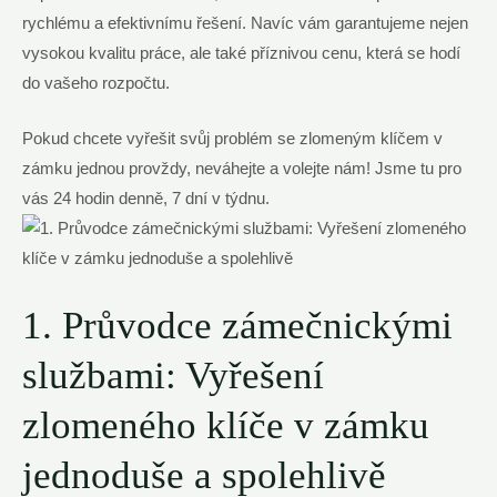
‍rychlému ⁣a efektivnímu řešení. Navíc vám garantujeme nejen
vysokou kvalitu práce,⁤ ale také příznivou ‌cenu, která se hodí
do vašeho rozpočtu.
Pokud chcete vyřešit ⁢svůj ⁣problém se zlomeným klíčem ⁣v
zámku jednou⁢ provždy, neváhejte a⁢ volejte nám! Jsme⁣ tu ‌pro‌
vás 24 hodin denně, 7 dní v ​týdnu.
1. Průvodce​ zámečnickými
službami: Vyřešení​
zlomeného⁤ klíče v ⁣zámku
jednoduše a spolehlivě