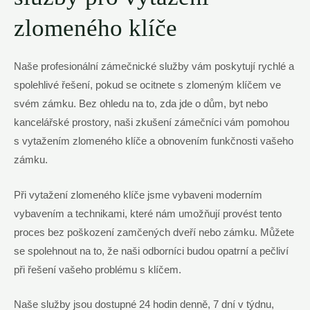
zlomeného klíče
Naše profesionální ⁣zámečnické služby vám poskytují rychlé a
spolehlivé⁢ řešení,⁤ pokud ‌se ocitnete ⁣s zlomeným ⁤klíčem⁤ ve​
svém zámku. Bez ohledu na to, zda jde o⁣ dům,⁢ byt nebo
⁤kancelářské prostory, naši zkušení zámečníci vám pomohou⁢
s vytažením⁤ zlomeného klíče a⁣ obnovením funkčnosti vašeho
zámku.
Při vytažení zlomeného klíče⁢ jsme vybaveni moderním ​
vybavením a technikami,⁤ které nám umožňují provést tento
proces ⁢bez poškození zamčených dveří nebo ​zámku.​ Můžete
se spolehnout na to, ⁣že naši odborníci budou opatrní ​a pečliví
při řešení⁢ vašeho‍ problému s​ klíčem.
Naše služby jsou dostupné 24 hodin ‍denně, 7 dní v týdnu,