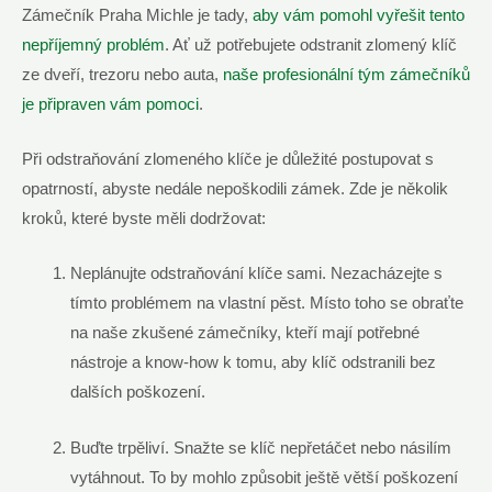
Zámečník Praha Michle je​ tady,
aby vám ⁣pomohl vyřešit tento
nepříjemný problém
. Ať už potřebujete ‌odstranit zlomený klíč
ze dveří, trezoru nebo auta,
naše profesionální tým zámečníků
je připraven vám pomoci
.
Při ⁤odstraňování zlomeného klíče je důležité postupovat⁣ s
opatrností, abyste​ nedále⁢ nepoškodili zámek. Zde ​je několik‌
kroků, které byste měli ‍dodržovat:
Neplánujte‌ odstraňování klíče sami. ​Nezacházejte s
tímto problémem na‌ vlastní pěst. ⁤Místo toho⁢ se obraťte
na naše zkušené zámečníky, ‌kteří⁢ mají potřebné⁤
nástroje a know-how k ⁤tomu, aby klíč ⁣odstranili‌ bez
‌dalších poškození.
Buďte​ trpěliví. Snažte‍ se klíč nepřetáčet nebo násilím
vytáhnout. To by mohlo⁤ způsobit ještě⁤ větší poškození