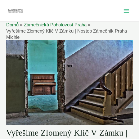
Přeskočit
na
MAI
obsah
Domů
Zámečnická Pohotovost Praha
ME
Vyřešíme Zlomený Klíč V Zámku | Nostop Zámečník Praha
Michle
Vyřešíme Zlomený Klíč V Zámku |