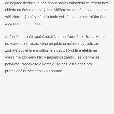
co nejvíce ​flexibilní a nabídnout našim zákazníkům řešení bez
ohledu na čas ⁣a den v ⁤týdnu.‌ Můžete ⁢se na ‌nás spolehnout, že⁢
váš zlomený klíč‍ v zámku bude vyřešen v‌ co nejkratším⁢ čase⁢
a za⁤ dostupnou​ cenu.
Začleněním naší ​společnosti Nostop Zámečník Praha Michle
do ​vašeho zámečnického projektu si můžete být jisti, že⁢
získáte spolehlivé a⁤ odborné služby. Rychle a ⁢efektivně
vyřešíme ⁣zlomený klíč v jakémkoli ‍zámku, ​se kterým se
potýkáte. Nečekejte a kontaktujte nás ještě dnes pro
profesionální‍ zámečnickou pomoc.