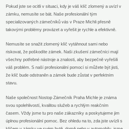
Pokud jste se ocitli v situaci, kdy je váš klíč zlomený‌ a‌ uvízl v
zámku,⁤ nemusíte se bát. Naše ‍profesionální tým
specializovaných ⁢zámečníků vás ​v Praze Michli přesně
‌takovými problémy provázet ​a vyřešit je rychle⁤ a efektivně.
Nemusíte se‌ snažit zlomený klíč vytáhnout sami nebo‌
riskovat, že poškodíte zámek. Naši zkušení zámečníci mají
všechny potřebné ‌nástroje a znalosti, ​aby ‌bezpečně vyřešili
váš⁢ problém. S naší profesionální ⁤pomocí si můžete ​být jisti,
že ⁤klíč ⁣bude ‌odstraněn a ⁣zámek bude zůstat​ v‍ perfektním
stavu.
Naše společnost Nostop ‌Zámečník Praha Michle⁣ je⁤ známa
svou spolehlivostí, kvalitou služeb a rychlým ⁤reakčním‌
časem. Vždy jsme tu pro naše zákazníky a poskytujeme jim
úplnou profesionální pomoc. Bez ohledu na to, ⁢zda jste⁣ uvízli s
klíčem v zámku ve svém​ bytě,⁢ domě nebo ⁢v automobilu, jsme