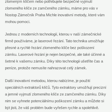
zlomeným klíčem nebo potřebujete bezpečné ⁣vyjmutí
zlomeného ‌klíče​ ze ⁢zamčeného zámku, máme ‍pro vás v
Nostop Zámečník⁤ Praha Michle inovativní metody, které ‍vám⁤
mohou pomoci.
Jednou z moderních technologií, kterou v naší zámečnické
‍firmě používáme, je laserové‍ řezání.⁣ Tato ⁣technika ​umožňuje
přesné a rychlé ⁣řezání zlomeného‌ klíče bez poškození​
zámku. Laserové řezání‌ je nejen ⁢bezpečné, ale také ‍účinné a
šetrné k⁣ vašemu‌ zámku. Díky této technologii ‍ušetříte čas a
peníze, protože nemusíte nahrazovat celý zámek.
Další⁣ inovativní metodou, kterou nabízíme, je použití
speciálních ⁤extraktorů klíčů. Tyto extraktory umožňují precizní
a jemné vyjmutí zlomeného klíče ze zamčeného zámku.‌ Díky
nim se vyhnete potenciálnímu poškození zámku a ​můžete si
být jisti, že váš⁢ problém⁤ bude ⁢vyřešen​ rychle a spolehlivě.