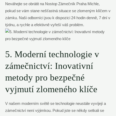
Neváhejte se ‍obrátit na Nostop Zámečník Praha​ Michle,
pokud​ se‍ vám stane nešťastná situace se zlomeným klíčem v
zámku. Naši ⁣odborníci jsou ‍k dispozici ⁣24 hodin denně,⁢ 7 dní v⁣
týdnu, a rychle a efektivně ​vyřeší ⁢váš problém.
5. Moderní⁤ technologie⁤ v
⁢zámečnictví: ​Inovativní
metody pro bezpečné
vyjmutí⁣ zlomeného‌ klíče
V našem moderním světě se technologie neustále vyvíjejí⁣ a
⁤zámečnictví není výjimkou. Pokud jste ⁣se někdy setkali⁢ se