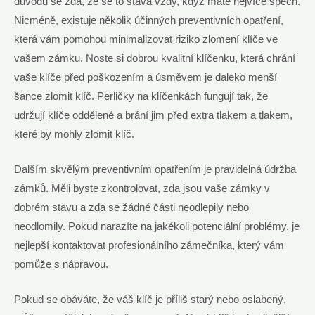
důvodu se​ zdá, že ⁤se to ⁢stává vždy, ‍když máte nejvíce ‍spěch.
Nicméně, existuje několik účinných preventivních opatření,​
která vám⁢ pomohou ⁤minimalizovat‍ riziko zlomení ‍klíče‌ ve
vašem zámku. Noste‌ si​ dobrou kvalitní klíčenku, která chrání
vaše klíče před poškozením a úsměvem je ⁣daleko ‌menší⁤
šance zlomit klíč. Perličky na klíčenkách ⁤fungují tak,​ že
udržují klíče oddělené‌ a brání jim před extra tlakem a tlakem,
které⁣ by mohly zlomit klíč.
Dalším skvělým preventivním ⁢opatřením je‌ pravidelná údržba
zámků. Měli‍ byste​ zkontrolovat, zda jsou vaše zámky v
dobrém stavu a zda⁤ se žádné části neodlepily nebo
neodlomily. Pokud⁤ narazíte na ⁢jakékoli potenciální problémy,⁣ je
nejlepší​ kontaktovat profesionálního zámečníka,​ který ‍vám
⁣pomůže‍ s nápravou.​
Pokud ​se obáváte, že váš ⁣klíč ‍je příliš⁣ starý nebo ​oslabený,