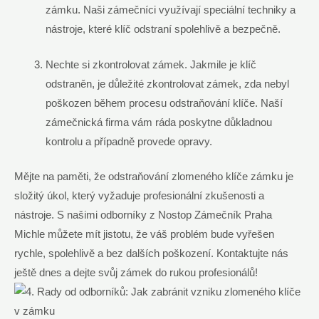
zámku. Naši‌ zámečníci využívají ⁢speciální techniky a
nástroje, které klíč odstraní ‌spolehlivě‍ a bezpečně.
Nechte si zkontrolovat zámek. Jakmile⁤ je klíč
odstraněn, je důležité zkontrolovat zámek, ⁣zda nebyl‍
poškozen během procesu odstraňování⁣ klíče. Naší
zámečnická firma vám ráda poskytne důkladnou
kontrolu a⁢ případně⁤ provede opravy.
Mějte na paměti,‌ že odstraňování zlomeného klíče zámku je
složitý úkol, který vyžaduje‌ profesionální zkušenosti a
nástroje. S našimi odborníky z⁤ Nostop⁢ Zámečník Praha‌
Michle můžete mít⁤ jistotu, ⁢že‍ váš⁣ problém bude vyřešen​
rychle,⁣ spolehlivě a ⁢bez dalších poškození.‍ Kontaktujte nás
ještě dnes a dejte svůj zámek do rukou profesionálů!