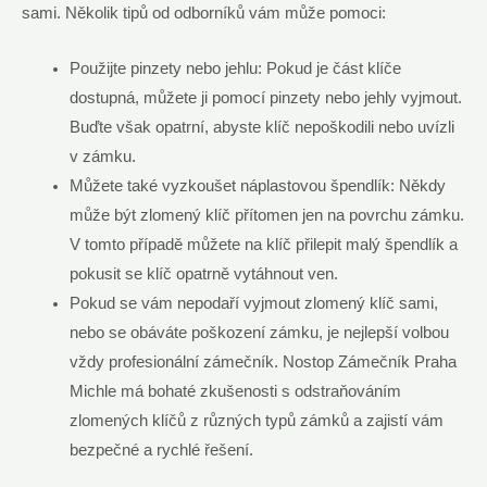
sami.⁤ Několik tipů od odborníků vám může pomoci:
Použijte⁣ pinzety nebo ⁤jehlu: Pokud je část klíče‍
dostupná, můžete ji pomocí pinzety nebo jehly vyjmout.
Buďte však opatrní, ⁣abyste klíč ‍nepoškodili nebo uvízli
v zámku.
Můžete také vyzkoušet náplastovou ⁤špendlík: Někdy
⁣může být zlomený klíč přítomen jen ‌na povrchu‍ zámku.
V tomto případě můžete ⁣na klíč přilepit malý‌ špendlík a
pokusit se klíč opatrně vytáhnout ven.
Pokud se vám ⁣nepodaří vyjmout‍ zlomený klíč sami,
nebo se obáváte ‌poškození​ zámku, je nejlepší volbou
⁤vždy profesionální​ zámečník.⁢ Nostop Zámečník Praha
Michle⁢ má bohaté zkušenosti s odstraňováním
zlomených‍ klíčů z ​různých⁤ typů zámků ⁢a zajistí⁤ vám
bezpečné a rychlé řešení.