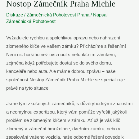
Nostop Zámečník Praha Michle
Diskuze
/
Zámečnická Pohotovost Praha
/ Napsal
Zámečnická Pohotovost
Vyžadujete rychlou a spolehlivou opravu nebo nahrazení
‌zlomeného klíče ve ⁢vašem zámku? Přicházíme s řešením!⁢
Není nic horšího​ než uvíznout s nefunkčním⁢ zámkem,
zejména když potřebujete dostat se do ⁢svého domu,
kanceláře nebo auta. Ale ‍máme dobrou zprávu – naše
‍společnost Nostop Zámečník Praha Michle se specializuje
právě na tyto situace!
Jsme tým zkušených zámečníků, s důvěryhodnými znalostmi
a neomylnou ⁢expertizou, který vám pomůže vyřešit jakýkoli
problém se zlomeným klíčem ‍v zámku. ​Ať už je váš klíč
zlomený v ‌zámeční hmoždince, dveřním zámku, nebo v
zapalování vašeho vozidla, ⁤naše odborné řešení ⁤povede k