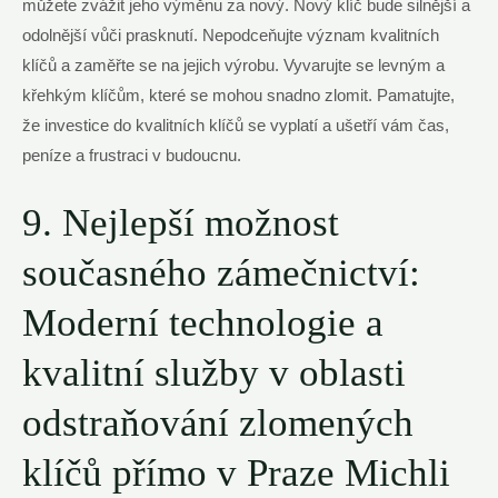
můžete zvážit jeho výměnu‍ za nový. Nový ​klíč bude silnější a
odolnější vůči prasknutí. Nepodceňujte význam kvalitních
klíčů a⁢ zaměřte se na jejich ⁤výrobu. Vyvarujte se ⁤levným ‌a
křehkým klíčům, které se mohou ‌snadno zlomit. Pamatujte,
že ⁢investice⁢ do​ kvalitních klíčů se vyplatí a ušetří vám čas,
peníze⁣ a frustraci v budoucnu.
9. Nejlepší možnost⁤
současného‌ zámečnictví:
Moderní technologie a
‍kvalitní ‌služby v oblasti
odstraňování zlomených
klíčů⁢ přímo v Praze Michli