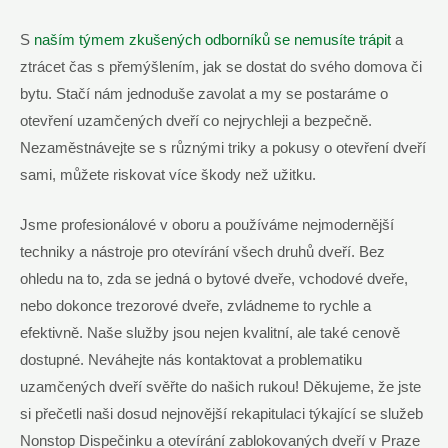
S
naším týmem zkušených odborníků se nemusíte trápit
a
ztrácet čas s přemýšlením, jak se dostat do svého domova či
bytu. Stačí nám jednoduše zavolat a my se postaráme o
otevření uzamčených dveří co nejrychleji a bezpečně.
Nezaměstnávejte se s různými triky a pokusy o otevření dveří
sami, můžete riskovat více škody než užitku.
Jsme profesionálové v oboru a používáme nejmodernější
techniky a nástroje pro otevírání všech druhů dveří. Bez
ohledu na to, zda se jedná o bytové dveře, vchodové dveře,
nebo dokonce trezorové dveře, zvládneme to rychle a
efektivně. Naše služby jsou nejen kvalitní, ale také cenově
dostupné. Neváhejte nás kontaktovat a problematiku
uzamčených dveří svěřte do našich rukou! Děkujeme, že jste
si přečetli naši dosud nejnovější rekapitulaci týkající se služeb
Nonstop Dispečinku a otevírání zablokovaných dveří v Praze