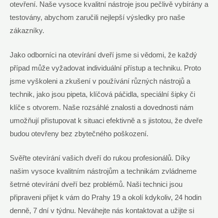
otevření. Naše vysoce kvalitní nástroje jsou pečlivě vybírány a
testovány, abychom zaručili nejlepší výsledky pro naše
zákazníky.
Jako odborníci na otevírání dveří jsme si vědomi, že každý
případ může vyžadovat individuální přístup a techniku. Proto
jsme vyškoleni a zkušení v používání různých nástrojů a
technik, jako jsou pipeta, klíčová páčidla, speciální šipky či
klíče s otvorem. Naše rozsáhlé znalosti a dovednosti nám
umožňují přistupovat k situaci efektivně a s jistotou, že dveře
budou otevřeny bez zbytečného poškození.
Svěřte otevírání vašich dveří do rukou profesionálů. Díky
našim vysoce kvalitním nástrojům a technikám zvládneme
šetrné otevírání dveří bez problémů. Naši technici jsou
připraveni přijet k vám do Prahy 19 a okolí kdykoliv, 24 hodin
denně, 7 dní v týdnu. Neváhejte nás kontaktovat a užijte si