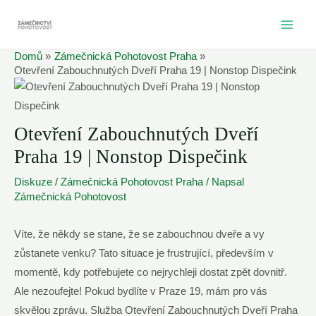
Přeskočit
na
MAI
obsah
Domů
Zámečnická Pohotovost Praha
ME
Otevření Zabouchnutých Dveří Praha 19 | Nonstop Dispečink
Otevření Zabouchnutých Dveří
Praha 19 | Nonstop Dispečink
Diskuze
/
Zámečnická Pohotovost Praha
/ Napsal
Zámečnická Pohotovost
Víte, že někdy se stane, že se zabouchnou dveře a vy
zůstanete venku? Tato situace je frustrující, především v
momentě, kdy potřebujete co nejrychleji dostat zpět dovnitř.
Ale nezoufejte! Pokud bydlíte v Praze 19, mám pro vás
skvělou zprávu. Služba Otevření Zabouchnutých Dveří Praha