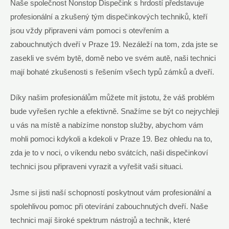
Naše společnost Nonstop Dispečink s hrdostí představuje
profesionální a zkušený tým dispečinkových techniků, kteří
jsou vždy připraveni vám pomoci s otevřením a
zabouchnutých dveří v Praze 19. Nezáleží na tom, zda jste se
zasekli ve svém bytě, domě nebo ve svém autě, naši technici
mají bohaté zkušenosti s řešením všech typů zámků a dveří.
Díky našim profesionálům můžete mít jistotu, že váš problém
bude vyřešen rychle a efektivně. Snažíme se být co nejrychleji
u vás na místě a nabízíme nonstop služby, abychom vám
mohli pomoci kdykoli a kdekoli v Praze 19. Bez ohledu na to,
zda je to v noci, o víkendu nebo svátcích, naši dispečinkoví
technici jsou připraveni vyrazit a vyřešit vaši situaci.
Jsme si jisti naší schopností poskytnout vám profesionální a
spolehlivou pomoc při otevírání zabouchnutých dveří. Naše
technici mají široké spektrum nástrojů a technik, které