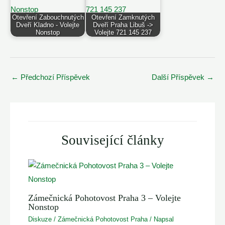
Otevření Zabouchnutých
Otevření Zamknutých
Dveří Kladno - Volejte
Dveří Praha Libuš ->
Nonstop
Volejte 721 145 237
Post
←
Předchozí Příspěvek
Další Příspěvek
→
navigation
Související články
Zámečnická Pohotovost Praha 3 – Volejte
Nonstop
Diskuze
/
Zámečnická Pohotovost Praha
/ Napsal