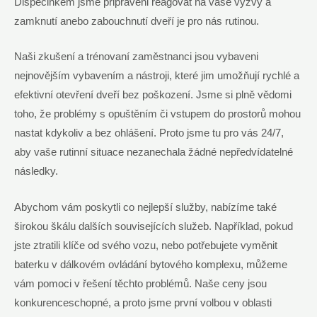
Dispečinkem jsme připraveni reagovat na vaše výzvy a
zamknutí anebo zabouchnutí dveří je pro nás rutinou.
Naši zkušení a trénovaní zaměstnanci jsou vybaveni
nejnovějším vybavením a nástroji, které jim umožňují rychlé a
efektivní otevření dveří bez poškození. Jsme si plně vědomi
toho, že problémy s opuštěním či vstupem do prostorů mohou
nastat kdykoliv a bez ohlášení. Proto jsme tu pro vás 24/7,
aby vaše rutinní situace nezanechala žádné nepředvídatelné
následky.
Abychom vám poskytli co nejlepší služby, nabízíme také
širokou škálu dalších souvisejících služeb. Například, pokud
jste ztratili klíče od svého vozu, nebo potřebujete vyměnit
baterku v dálkovém ovládání bytového komplexu, můžeme
vám pomoci v řešení těchto problémů. Naše ceny jsou
konkurenceschopné, a proto jsme první volbou v oblasti