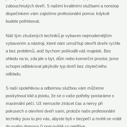
zabouchnutých dveří. S našimi kvalitními službami a nonstop
dispečinkem vám zajistíme profesionální pomoc kdykoli
budete potřebovat.
Náš tým zkušených techniků je vybaven nejmodernějším
vybavením a nástroji, které nám umožňují otevřít dveře rychle
a bez problémů, aniž bychom poškodili váš majetek. Bez
ohledu na to, zda jde o byt, dům nebo komerční prostor, jsme
schopni odblokovat jakýkoliv typ dveří bez zbytečného
odkladu.
S naší spolehlivou a odbornou službou vám můžeme
poskytnout klid a jistotu, že se o vaše potřeby postaráme s
maximální péčí. Už nemusíte ztrácet čas a nervy při
pokusech o otevření dveří sami, protože naše profesionální
techniky jsou tu pro vás, abyste byli v bezpečí a mohli se vrátit
do svého domova či pracoviště co nejdříve.