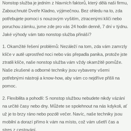
Nonstop služba je jedním z hlavních faktorů, který dělá naši firmu,
Zabouchnuté Dveře Kladno, výjimečnou. Bez ohledu na to, zda
potřebujete pomoci s nouzovým vyšitím, ztracenými klíči nebo
poruchou zámku, jsme zde pro vás 24 hodin denně, 7 dní v týdnu.
Jaké výhody vám tato nonstop služba přináší?
1. Okamžité řešení problémů: Nezáleží na tom, zda vám zamrzly
klíče v autě uprostřed noci nebo vás přepadla panika, protože jste
ztratili klíče, naše nonstop služba vám vždy okamžitě pomůže.
Naše zkušené a odborné techniky jsou vybaveny všemi
potřebnými nástroji a know-how, aby vám co nejdříve přišli na
pomoc.
2. Flexibilita a pohodlí: S nonstop službou nebudete nikdy vázání
na určité časy nebo dny. Můžete se spolehnout na nás kdykoli, ať
už je to brzy ráno nebo pozdě večer. Navíc, naše techniky jsou
mobilní a dorazí přímo k vám na místo, což vám ušetří čas a
stres z cestování.