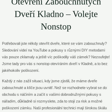
Otevření Zabouchnutých
Dveří Kladno – Volejte
Nonstop
Potřebovali jste někdy otevřít dveře, které se vám zabouchnuly?
Sledování videí na YouTube a pokusy s různými DIY metodami
vás pouze zklamaly a ještě víc poškodily váš zámek? Nezoufejte!
Jsme tady pro vás s nonstop otevíráním dveří v Kladně, a to bez
jakéhokoliv poškození.
Každý z nás zažil situaci, kdy jsme zjistili, že máme dveře
zabouchnuté a klíče jsou uvnitř. Než se rozhodnete vybrat se do
obchodu s náčiním a začít s vašimi dobrodružnými pokusy s
nářadím, důkladně si rozmyslete, zda to stojí za risk a možné
poškození zámku. Naši profesionální technici mají širokou škálu