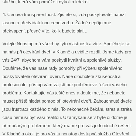
službu, která vám pomůže kdykoli a kdekoli.
4. Cenová transparentnost: Zjistěte si, zda poskytovatel nabízí
jasnou a předvídatelnou cenotvorbu. Žádné nepříjemné
překvapení, přesně víte, kolik budete platit.
Volejte Nonstop má všechny tyto vlastnosti a více. Spoléhejte se
na nás při otevírání dveří v Kladně a uvidíte rozdíl. Jsme tady pro
vás 24/7, abychom vám poskytli kvalitní a spolehlivé služby.
Doufáme, že vás naše rady pomohly při výběru spolehlivého
poskytovatele otevírání dveří. Naše dlouholeté zkušenosti a
profesionální přístup vám zajistí bezproblémové řešení vašeho
problému. Kontaktujte nás ještě dnes a doufejme, že nebudete
muset příště hledat pomoc při otevírání dveří. Zabouchnuté dveře
jsou frustrací každého z nás. To nekonečné čekání, stres a ztráta
času nemusí být vaší realitou. Uzamykání se v bytě či domě je
přímočarým problémem, který máme pro vás jednoduché řešení.
V Kladně a okolí je pro vás tu nonstop dostupná služba Otevření