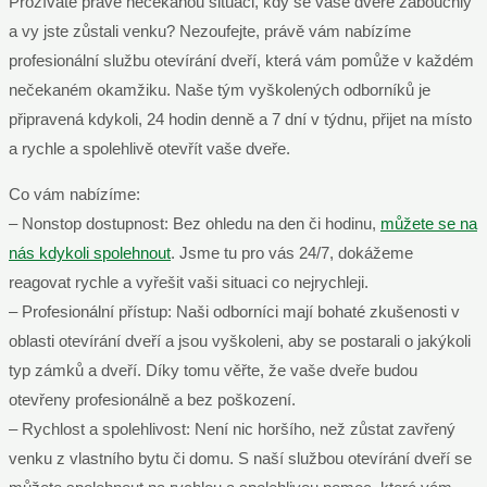
Prožíváte právě nečekanou situaci, kdy se vaše dveře zabouchly
a vy jste zůstali venku? Nezoufejte, právě vám nabízíme
profesionální službu otevírání dveří, která vám pomůže v každém
nečekaném okamžiku. Naše tým vyškolených odborníků je
připravená kdykoli, 24 hodin denně a 7 dní v týdnu, přijet na místo
a rychle a spolehlivě otevřít vaše dveře.
Co vám nabízíme:
– Nonstop dostupnost: Bez ohledu na den či hodinu,
můžete se na
nás kdykoli spolehnout
. Jsme tu pro vás 24/7, dokážeme
reagovat rychle a vyřešit vaši situaci co nejrychleji.
– Profesionální přístup: Naši odborníci mají bohaté zkušenosti v
oblasti otevírání dveří a jsou vyškoleni, aby se postarali o jakýkoli
typ zámků a dveří. Díky tomu věřte, že vaše dveře budou
otevřeny profesionálně a bez poškození.
– Rychlost a spolehlivost: Není nic horšího, než zůstat zavřený
venku z vlastního bytu či domu. S naší službou otevírání dveří se