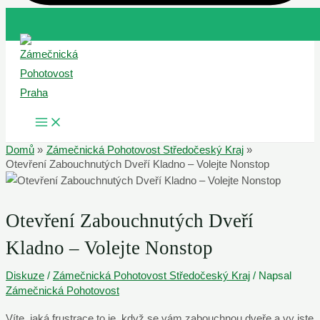
Přeskočit
na
obsah
MAIN
MENU
Domů
Zámečnická Pohotovost Středočeský Kraj
Otevření Zabouchnutých Dveří Kladno – Volejte Nonstop
Otevření Zabouchnutých Dveří
Kladno – Volejte Nonstop
Diskuze
/
Zámečnická Pohotovost Středočeský Kraj
/ Napsal
Zámečnická Pohotovost
Víte, jaká frustrace to je, když se vám zabouchnou dveře a vy jste