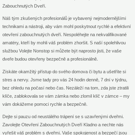
Zabouchnutých Dveří.
Náš tým zkušených profesionálů je vybavený nejmodernějšími
technikami a nástroji, aby vám mohl poskytnout rychlé a efektivní
otevření zabouchnutých dveří. Nespoléhejte na nekvalifikované
amatéry, kteří by mohli váš problém zhoršit. S naší spolehlivou
službou Volejte Nonstop si můžete být naprosto jisti, že vaše
dveře budou otevřeny bezpečně a profesionálně.
Získáte okamžitý přístup do svého domova či bytu a ušetříte si
stres a nervy. Jsme tady pro vás 24 hodin denně, 7 dní v týdnu,
bez ohledu na počasí nebo čas. Nezáleží na tom, zda jste ztratili
klíče, zablokovala se vám zámka nebo zlomil klíč v zámce – my
vám dokážeme pomoci rychle a bezpečně.
Dejte si pauzu od neustálého trápení se s uzavřenými dveřmi.
Zavolejte Otevření Zabouchnutých Dveří Kladno a nechte nás
vyřešit váš problém s dveřmi. Vaše spokojenost a bezpečí jsou