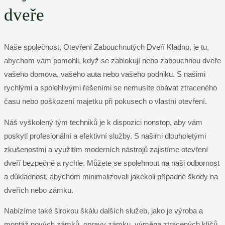
dveře
Naše společnost, Otevření Zabouchnutých Dveří Kladno, je tu,
abychom vám pomohli, když se zablokují nebo zabouchnou dveře
vašeho domova, vašeho auta nebo vašeho podniku. S našimi
rychlými a spolehlivými řešeními se nemusíte obávat ztraceného
času nebo poškození majetku při pokusech o vlastní otevření.
Náš vyškolený tým techniků je k dispozici nonstop, aby vám
poskytl profesionální a efektivní služby. S našimi dlouholetými
zkušenostmi a využitím moderních nástrojů zajistíme otevření
dveří bezpečně a rychle. Můžete se spolehnout na naši odbornost
a důkladnost, abychom minimalizovali jakékoli případné škody na
dveřích nebo zámku.
Nabízíme také širokou škálu dalších služeb, jako je výroba a
montáž nových zámků, opravy zámku, výměna ztracených klíčů