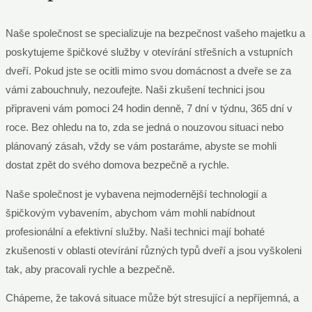
Naše společnost se specializuje na bezpečnost vašeho majetku a
poskytujeme špičkové služby v otevírání střešních a vstupních
dveří. Pokud jste se ocitli mimo svou domácnost a dveře se za
vámi zabouchnuly, nezoufejte. Naši zkušení technici jsou
připraveni vám pomoci 24 hodin denně, 7 dní v týdnu, 365 dní v
roce. Bez ohledu na to, zda se jedná o nouzovou situaci nebo
plánovaný zásah, vždy se vám postaráme, abyste se mohli
dostat zpět do svého domova bezpečně a rychle.
Naše společnost je vybavena nejmodernější technologií a
špičkovým vybavením, abychom vám mohli nabídnout
profesionální a efektivní služby. Naši technici mají bohaté
zkušenosti v oblasti otevírání různých typů dveří a jsou vyškoleni
tak, aby pracovali rychle a bezpečně.
Chápeme, že taková situace může být stresující a nepříjemná, a