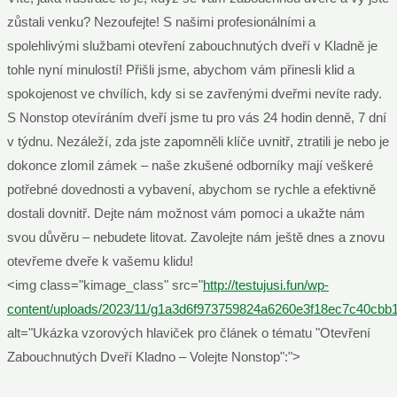
zůstali venku? Nezoufejte! S našimi profesionálními a
spolehlivými službami otevření zabouchnutých dveří v Kladně je
tohle nyní minulostí! Přišli jsme, abychom vám přinesli klid a
spokojenost ve chvílích, kdy si se zavřenými dveřmi nevíte rady.
S Nonstop otevíráním dveří jsme tu pro vás 24 hodin denně, 7 dní
v týdnu. Nezáleží, zda jste zapomněli klíče uvnitř, ztratili je nebo je
dokonce zlomil zámek – naše zkušené odborníky mají veškeré
potřebné dovednosti a vybavení, abychom se rychle a efektivně
dostali dovnitř. Dejte nám možnost vám pomoci a ukažte nám
svou důvěru – nebudete litovat. Zavolejte nám ještě dnes a znovu
otevřeme dveře k vašemu klidu!
<img class="kimage_class" src="
http://testujusi.fun/wp-
content/uploads/2023/11/g1a3d6f973759824a6260e3f18ec7c40c
alt="Ukázka vzorových hlaviček pro článek o tématu "Otevření
Zabouchnutých Dveří Kladno – Volejte Nonstop":">