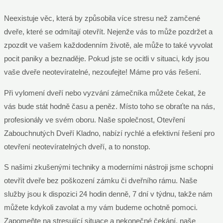
Neexistuje věc, která by způsobila více stresu než zamčené
dveře, které se odmítají otevřít. Nejenže vás to může pozdržet a
zpozdit ve vašem každodenním životě, ale může to také vyvolat
pocit paniky a beznaděje. Pokud jste se ocitli v situaci, kdy jsou
vaše dveře neotevíratelné, nezoufejte! Máme pro vás řešení.
Při vylomení dveří nebo vyzvání zámečníka můžete čekat, že
vás bude stát hodně času a peněz. Místo toho se obraťte na nás,
profesionály ve svém oboru. Naše společnost, Otevření
Zabouchnutých Dveří Kladno, nabízí rychlé a efektivní řešení pro
otevření neotevíratelných dveří, a to nonstop.
S našimi zkušenými techniky a moderními nástroji jsme schopni
otevřít dveře bez poškození zámku či dveřního rámu. Naše
služby jsou k dispozici 24 hodin denně, 7 dní v týdnu, takže nám
můžete kdykoli zavolat a my vám budeme ochotně pomoci.
Zapomeňte na stresující situace a nekonečné čekání, naše