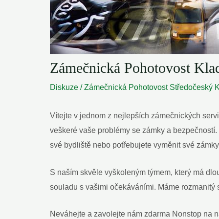
Zámečnická Pohotovost Klad
Diskuze
/
Zámečnická Pohotovost Středočeský K
Vítejte v jednom z nejlepších zámečnických serv
veškeré vaše problémy se zámky a bezpečností. Js
své bydliště nebo potřebujete vyměnit své zámky
S naším skvěle vyškoleným týmem, který má dlo
souladu s vašimi očekáváními. Máme rozmanitý s
Neváhejte a zavolejte nám zdarma Nonstop na na