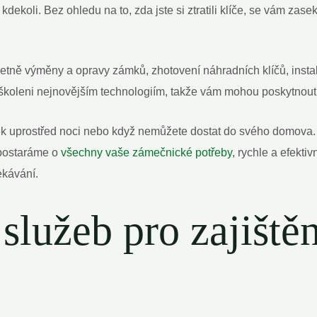
dekoli. Bez ohledu na to, zda jste si ztratili klíče, se vám za
etně výměny a opravy zámků, zhotovení náhradních klíčů, inst
yškoleni nejnovějším technologiím, takže vám mohou poskytnout
ek uprostřed noci nebo když nemůžete dostat do svého domova.
 postaráme o
všechny vaše zámečnické potřeby
, rychle a efekti
ekávání.
 služeb pro zajištěn