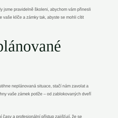
dy jsme pravidelně školeni, abychom vám přinesli
 vaše klíče a zámky tak, abyste se mohli cítit
eplánované
stihne neplánovaná situace, stačí nám zavolat a
chny vaše zámek potíže – od zablokovaných dveří
asy a profesionální přístup zajišťují, že se