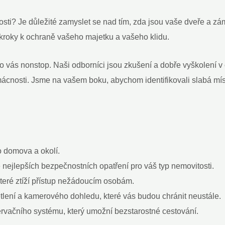
sti? Je důležité zamyslet se nad tím, zda jsou vaše dveře a z
 kroky k ochraně vašeho majetku a vašeho klidu.
vás nonstop. Naši odborníci jsou zkušení a dobře vyškolení v o
mácnosti. Jsme na vašem boku, abychom identifikovali slabá m
 domova a okolí.
ejlepších bezpečnostních opatření pro váš typ nemovitosti.
teré ztíží přístup nežádoucím osobám.
ení a kamerového dohledu, které vás budou chránit neustále.
rvačního systému, který umožní bezstarostné cestování.