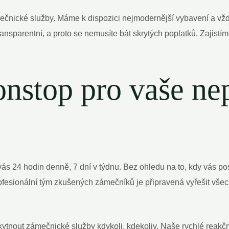
mečnické služby. Máme k dispozici nejmodernější vybavení a vž
ansparentní, a proto se nemusíte bát skrytých poplatků. Zajistíme
onstop pro vaše n
ás 24 hodin denně, 7 dní v týdnu. Bez ohledu na to, kdy vás po
esionální tým zkušených zámečníků je připravená vyřešit vše
out zámečnické služby kdykoli, kdekoliv. Naše rychlé reakční č