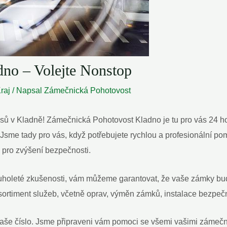
no – Volejte Nonstop
raj
/ Napsal
Zámečnická Pohotovost
isů v Kladně! Zámečnická Pohotovost Kladno je tu pro vás 24 ho
me tady pro vás, když potřebujete rychlou a profesionální pomo
 pro zvýšení bezpečnosti.
uholeté zkušenosti, vám můžeme garantovat, že vaše zámky bud
ortiment služeb, včetně oprav, výměn zámků, instalace bezpeč
še číslo. Jsme připraveni vám pomoci se všemi vašimi zámečni