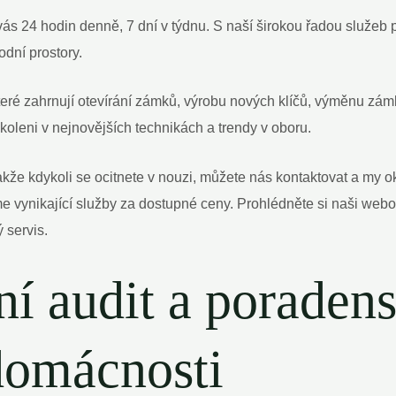
s 24 hodin denně, 7 dní v týdnu. S naší širokou řadou služeb p
dní prostory.
teré zahrnují otevírání zámků, výrobu nových klíčů, výměnu zá
koleni v nejnovějších technikách a trendy v oboru.
 takže kdykoli se ocitnete v nouzi, můžete nás kontaktovat a my
e vynikající služby za dostupné ceny. Prohlédněte si naši webo
 servis.
í audit a poradens
domácnosti