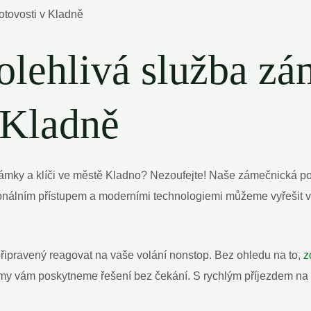
polehlivá služba z
 Kladně
ámky a klíči ve městě Kladno? Nezoufejte! Naše zámečnická poh
sionálním přístupem a moderními technologiemi můžeme vyřešit 
ipravený reagovat na vaše volání nonstop. Bez ohledu na to,
z
, my vám poskytneme řešení bez čekání. S rychlým příjezdem n