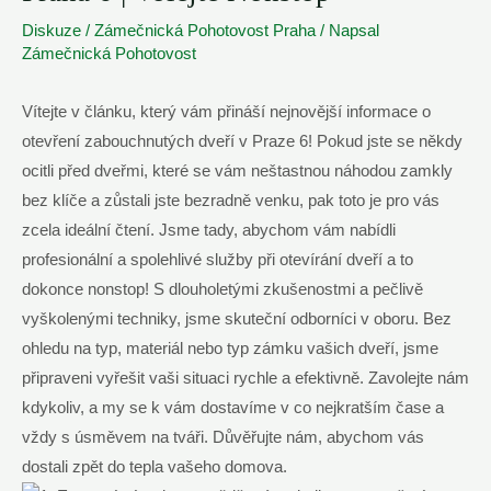
Diskuze
/
Zámečnická Pohotovost Praha
/ Napsal
Zámečnická Pohotovost
Vítejte v článku, který vám přináší nejnovější informace o
otevření zabouchnutých dveří v Praze 6! Pokud jste se někdy
ocitli před dveřmi, které se vám neštastnou náhodou zamkly
bez klíče a zůstali jste bezradně venku, pak toto je pro vás
zcela ideální čtení. Jsme tady, abychom vám nabídli
profesionální a spolehlivé služby při otevírání dveří a to
dokonce nonstop! S dlouholetými zkušenostmi a pečlivě
vyškolenými techniky, jsme skuteční odborníci v oboru. Bez
ohledu na typ, materiál nebo typ zámku vašich dveří, jsme
připraveni vyřešit vaši situaci rychle a efektivně. Zavolejte nám
kdykoliv, a my se k vám dostavíme v co nejkratším čase a
vždy s úsměvem na tváři. Důvěřujte nám, abychom vás
dostali zpět do tepla vašeho domova.