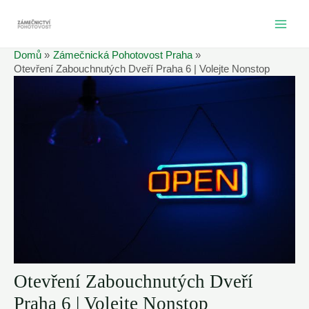
Přeskočit
na
MAI
obsah
Domů
Zámečnická Pohotovost Praha
ME
Otevření Zabouchnutých Dveří Praha 6 | Volejte Nonstop
Otevření Zabouchnutých Dveří
Praha 6 | Volejte Nonstop