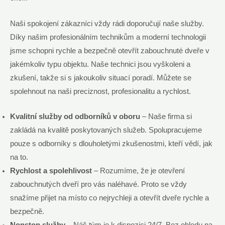
Naši spokojení zákazníci vždy rádi doporučují naše služby.
Díky našim profesionálním technikům a moderní technologii
jsme schopni rychle a bezpečně otevřít zabouchnuté dveře v
jakémkoliv typu objektu. Naše technici jsou vyškoleni a
zkušení, takže si s jakoukoliv situací poradí. Můžete se
spolehnout na naši preciznost, profesionalitu a rychlost.
Kvalitní služby od odborníků v oboru
– Naše firma si
zakládá na kvalitě poskytovaných služeb. Spolupracujeme
pouze s odborníky s dlouholetými zkušenostmi, kteří vědí, jak
na to.
Rychlost a spolehlivost
– Rozumíme, že je otevření
zabouchnutých dveří pro vás naléhavé. Proto se vždy
snažíme přijet na místo co nejrychleji a otevřít dveře rychle a
bezpečně.
Nonstop služby
– Náš tým je k dispozici 24/7. Bez ohledu na