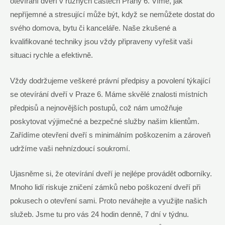
otevírání dveří v různých částech Prahy 6. Víme, jak
nepříjemné a stresující může být, když se nemůžete dostat do
svého domova, bytu či kanceláře. Naše zkušené a
kvalifikované techniky jsou vždy připraveny vyřešit vaši
situaci rychle a efektivně.
Vždy dodržujeme veškeré právní předpisy a povolení týkající
se otevírání dveří v Praze 6. Máme skvělé znalosti místních
předpisů a nejnovějších postupů, což nám umožňuje
poskytovat výjimečné a bezpečné služby našim klientům.
Zařídíme otevření dveří s minimálním poškozením a zároveň
udržíme vaši nehnízdoucí soukromí.
Ujasněme si, že otevírání dveří je nejlépe provádět odborníky.
Mnoho lidí riskuje zničení zámků nebo poškození dveří při
pokusech o otevření sami. Proto neváhejte a využijte našich
služeb. Jsme tu pro vás 24 hodin denně, 7 dní v týdnu.