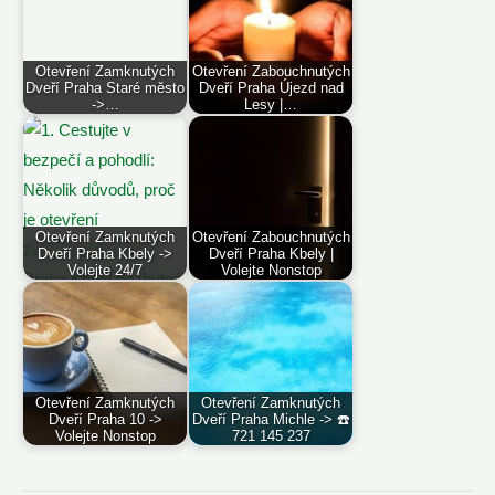
Otevření Zamknutých
Otevření Zabouchnutých
Dveří Praha Staré město
Dveří Praha Újezd nad
->…
Lesy |…
Otevření Zamknutých
Otevření Zabouchnutých
Dveří Praha Kbely ->
Dveří Praha Kbely |
Volejte 24/7
Volejte Nonstop
Otevření Zamknutých
Otevření Zamknutých
Dveří Praha 10 ->
Dveří Praha Michle -> ☎️
Volejte Nonstop
721 145 237