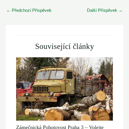
Post
←
Předchozí Příspěvek
Další Příspěvek
→
navigation
Související články
Zámečnická Pohotovost Praha 3 – Volejte