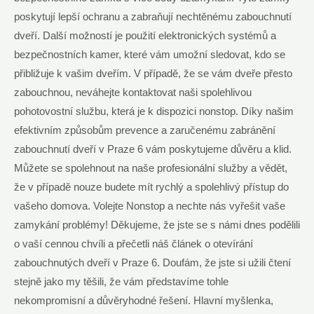
poskytují lepší ochranu a zabraňují nechtěnému zabouchnutí
dveří. Další možností je použití elektronických systémů a
bezpečnostních kamer, které vám umožní sledovat, kdo se
přibližuje k vašim dveřím. V případě, že se vám dveře přesto
zabouchnou, neváhejte kontaktovat naši spolehlivou
pohotovostní službu, která je k dispozici nonstop. Díky našim
efektivním způsobům prevence a zaručenému zabránění
zabouchnutí dveří v Praze 6 vám poskytujeme důvěru a klid.
Můžete se spolehnout na naše profesionální služby a vědět,
že v případě nouze budete mít rychlý a spolehlivý přístup do
vašeho domova. Volejte Nonstop a nechte nás vyřešit vaše
zamykání problémy! Děkujeme, že jste se s námi dnes podělili
o vaší cennou chvíli a přečetli náš článek o otevírání
zabouchnutých dveří v Praze 6. Doufám, že jste si užili čtení
stejně jako my těšili, že vám představíme tohle
nekompromisní a důvěryhodné řešení. Hlavní myšlenka,