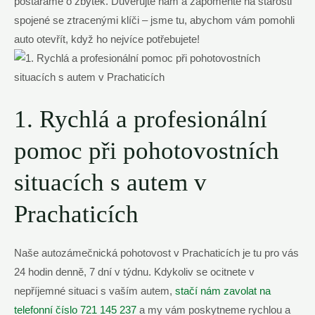
postaráme o zbytek. Důvěřujte nám a zapomeňte na starosti
spojené se ztracenými klíči – jsme tu, abychom vám pomohli
auto otevřít, když ho nejvíce potřebujete!
1. Rychlá a profesionální
pomoc při pohotovostních
situacích s autem v
Prachaticích
Naše autozámečnická pohotovost v Prachaticích je tu pro vás
24 hodin denně, 7 dní v týdnu. Kdykoliv se ocitnete v
nepříjemné situaci s vaším autem,
stačí nám zavolat na
telefonní číslo 721 145 237
a my vám poskytneme rychlou a