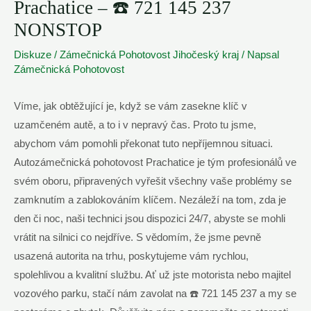
Prachatice – ☎️ 721 145 237
NONSTOP
Diskuze
/
Zámečnická Pohotovost Jihočeský kraj
/ Napsal
Zámečnická Pohotovost
Víme, jak obtěžující je, když se vám zasekne klíč v
uzamčeném autě, a to i v nepravý čas. Proto tu jsme,
abychom vám pomohli překonat tuto nepříjemnou situaci.
Autozámečnická pohotovost Prachatice je tým profesionálů ve
svém oboru, připravených vyřešit všechny vaše problémy se
zamknutím a zablokováním klíčem. Nezáleží na tom, zda je
den či noc, naši technici jsou dispozici 24/7, abyste se mohli
vrátit na silnici co nejdříve. S vědomím, že jsme pevně
usazená autorita na trhu, poskytujeme vám rychlou,
spolehlivou a kvalitní službu. Ať už jste motorista nebo majitel
vozového parku, stačí nám zavolat na ☎️ 721 145 237 a my se