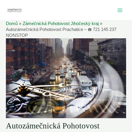
Přeskočit
na
MAI
obsah
Domů
Zámečnická Pohotovost Jihočeský kraj
ME
Autozámečnická Pohotovost Prachatice – ☎️ 721 145 237
NONSTOP
Autozámečnická Pohotovost