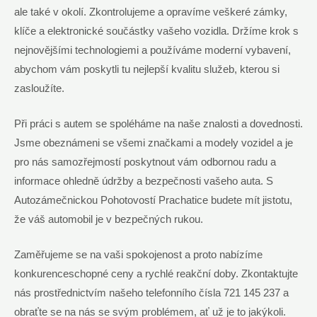
ale také v okolí. Zkontrolujeme a opravíme veškeré zámky,
klíče a elektronické součástky vašeho vozidla. Držíme krok s
nejnovějšími technologiemi a používáme moderní vybavení,
abychom vám poskytli tu nejlepší kvalitu služeb, kterou si
zasloužíte.
Při práci s autem se spoléháme na naše znalosti a dovednosti.
Jsme obeznámeni se všemi značkami a modely vozidel a je
pro nás samozřejmostí poskytnout vám odbornou radu a
informace ohledně údržby a bezpečnosti vašeho auta. S
Autozámečnickou Pohotovostí Prachatice budete mít jistotu,
že váš automobil je v bezpečných rukou.
Zaměřujeme se na vaši spokojenost a proto nabízíme
konkurenceschopné ceny a rychlé reakční doby. Zkontaktujte
nás prostřednictvím našeho telefonního čísla 721 145 237 a
obraťte se na nás se svým problémem, ať už je to jakýkoli.