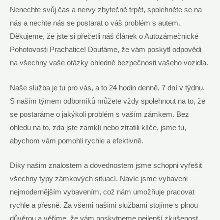
Nenechte svůj čas a nervy zbytečně trpět, spolehněte se na
nás a nechte nás se postarat o váš problém s autem.
Děkujeme, že jste si přečetli náš článek o Autozámečnické
Pohotovosti Prachatice! Doufáme, že vám poskytl odpovědi
na všechny vaše otázky ohledně bezpečnosti vašeho vozidla.
Naše služba je tu pro vás, a to 24 hodin denně, 7 dní v týdnu.
S naším týmem odborníků můžete vždy spolehnout na to, že
se postaráme o jakýkoli problém s vaším zámkem. Bez
ohledu na to, zda jste zamklí nebo ztratili klíče, jsme tu,
abychom vám pomohli rychle a efektivně.
Díky našim znalostem a dovednostem jsme schopni vyřešit
všechny typy zámkových situací. Navíc jsme vybaveni
nejmodernějším vybavením, což nám umožňuje pracovat
rychle a přesně. Za všemi našimi službami stojíme s plnou
důvěrou a věříme, že vám poskytneme nejlepší zkušenost.