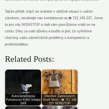
Takže příště, když se ocitnete v obtížné situaci s vaším
zámkem, neváhejte nás kontaktovat na ☎️ 721 145 237. Jsme
tu pro vás NONSTOP a rádi vám pomůžeme vrátit se na
cestu. Díky za vaši důvěru a buďte si jisti, že vyřešíme
všechny vaše zámečnické problémy s kompetencí a
profesionalitou.
Related Posts:
Autozámečnická
Otevření Zamknutých
Pohotovost Kolín Volejte
Dveří Most - ☎️ 721 145
24/8
237 NONSTOP