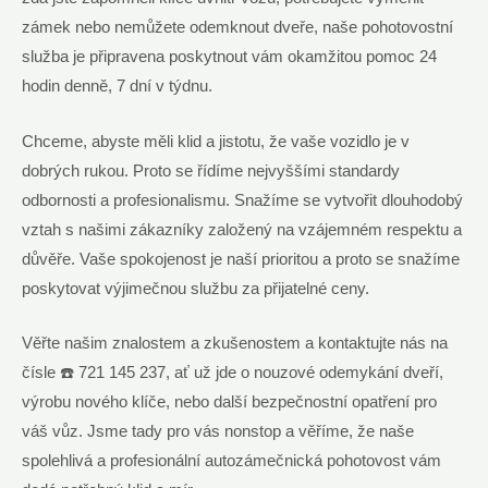
zámek nebo nemůžete odemknout dveře, naše pohotovostní
služba je připravena poskytnout vám okamžitou pomoc 24
hodin denně, 7 dní v týdnu.
Chceme, abyste měli klid a jistotu, že vaše vozidlo je v
dobrých rukou. Proto se řídíme nejvyššími standardy
odbornosti a profesionalismu. Snažíme se vytvořit dlouhodobý
vztah s našimi zákazníky založený na vzájemném respektu a
důvěře. Vaše spokojenost je naší prioritou a proto se snažíme
poskytovat výjimečnou službu za přijatelné ceny.
Věřte našim znalostem a zkušenostem a kontaktujte nás na
čísle ☎️ 721 145 237, ať už jde o nouzové odemykání dveří,
výrobu nového klíče, nebo další bezpečnostní opatření pro
váš vůz. Jsme tady pro vás nonstop a věříme, že naše
spolehlivá a profesionální autozámečnická pohotovost vám