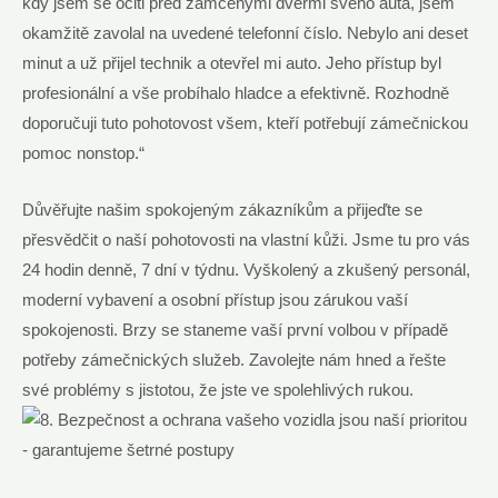
kdy jsem se ocitl před zamčenými dveřmi svého auta, jsem
okamžitě zavolal na uvedené telefonní číslo. Nebylo ani deset
minut a už přijel technik a otevřel mi auto. Jeho přístup byl
profesionální a vše probíhalo hladce a efektivně. Rozhodně
doporučuji tuto pohotovost všem, kteří potřebují zámečnickou
pomoc nonstop.“
Důvěřujte našim spokojeným zákazníkům a přijeďte se
přesvědčit o naší pohotovosti na vlastní kůži. Jsme tu pro vás
24 hodin denně, 7 dní v týdnu. Vyškolený a zkušený personál,
moderní vybavení a osobní přístup jsou zárukou vaší
spokojenosti. Brzy se staneme vaší první volbou v případě
potřeby zámečnických služeb. Zavolejte nám hned a řešte
své problémy s jistotou, že jste ve spolehlivých rukou.