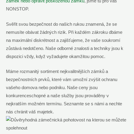
zámek nebo⁣ opravit poškozenou zámku
, jsme tu pro vás
NONSTOP.
Svěřit svou bezpečnost do našich rukou znamená, že se
nemusíte obávat žádných⁣ rizik. Při každém zákroku dbáme
na maximální diskrétnost a zajišťujeme, že vaše‌ soukromí
zůstává nedotčeno.​ Naše odborné znalosti a ⁤techniky jsou k
dispozici vždy, když vyžadujete okamžitou‌ pomoc.
Máme⁤ rozmanitý sortiment nejkvalitnějších zámků a
bezpečnostních prvků, které vám umožní zvýšit ochranu
vašeho⁤ domova‌ nebo podniku. Naše ceny jsou
konkurenceschopné a naše služby jsou‍ prováděny⁣ v
nejkratším možném termínu. Seznamte ​se‌ s námi a nechte
⁤nás ⁣chránit váš majetek.