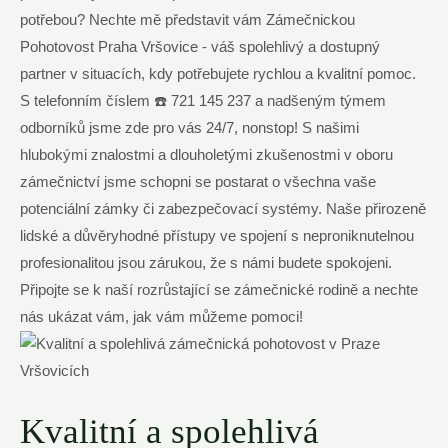
potřebou? Nechte mě‍ představit vám ‍Zámečnickou
Pohotovost ⁤Praha⁣ Vršovice ‍- váš spolehlivý a dostupný⁢
partner v ⁣situacích,⁢ kdy potřebujete rychlou a⁢ kvalitní pomoc.
S telefonním číslem ⁣☎️ 721 145 ⁢237 a nadšeným týmem
odborníků‍ jsme zde pro vás 24/7, nonstop! S⁤ našimi
hlubokými znalostmi a dlouholetými zkušenostmi v oboru
zámečnictví jsme schopni se ⁣postarat o všechna vaše
potenciální zámky‍ či zabezpečovací​ systémy. Naše přirozeně
lidské a důvěryhodné přístupy ve spojení s neproniknutelnou⁣
profesionalitou jsou zárukou, že s námi budete ​spokojeni.
Připojte se ⁤k naší rozrůstající ‌se zámečnické rodině‍ a nechte⁤
nás‍ ukázat vám, jak⁣ vám můžeme pomoci!
Kvalitní a spolehlivá