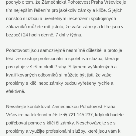
pochyb o tom, že Zámečnická ‍Pohotovost ⁢Praha Vršovice je
‍tím nejlepším řešením pro jakékoliv zámky⁣ a klíče. S jejich
⁤nonstop službou a uvěřitelnými recenzemi spokojených
zákazníků můžete mít ‍jistotu, že vaše ⁣zámky a⁤ klíče‍ jsou v
bezpečí 24 hodin ⁣denně, 7 dní v ​týdnu.
Pohotovosti jsou samozřejmě⁤ nesmírně důležité, ‍a proto⁤ je
‍těší, že existuje ⁣profesionální ⁤a spolehlivá​ služba, která je
poskytuje ‍v širším okolí Prahy. S týmem vyškolených a​
kvalifikovaných odborníků si můžete být jisti, že vaše
⁣problémy s klíči ‍nebo zámky budou vyřešeny rychle a
efektivně.
Neváhejte kontaktovat ‌Zámečnickou Pohotovost Praha‍
Vršovice ‌na telefonním čísle ☎️ 721 145 237,⁢ kdykoli budete
‌potřebovat⁣ pomoc‌ s klíči⁣ či zámky. Neschovávejte ​se s
problémy a využijte profesionální služby, které jsou vám k