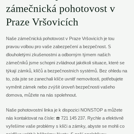
zámečnická pohotovost​ v
Praze⁢ Vršovicích
Naše zámečnická⁤ pohotovost v Praze Vršovicích​ je tou ​
pravou volbou pro ​vaše zabezpečení a bezpečnost. S
dlouholetými‌ zkušenostmi a odborným týmem ‍našich
zámečníků jsme schopni zvládnout jakékoli situace, které ⁢se
týkají zámků, ⁢klíčů a bezpečnostních ⁣systémů. Bez⁢ ohledu na
to,​ zda jste se zanechali klíče uvnitř nemovitosti, potřebujete
vyměnit zámek nebo zvýšit úroveň bezpečnosti ‍vašeho
domova, můžete​ na nás spolehnout.
Naše⁤ pohotovostní linka je k dispozici NONSTOP ‌a můžete ​
nás ‌kontaktovat na čísle: ☎️ 721 145 237. Rychle a efektivně‌
vyřešíme ⁤vaše problémy s klíči a ​zámky, abyste se‌ mohli co