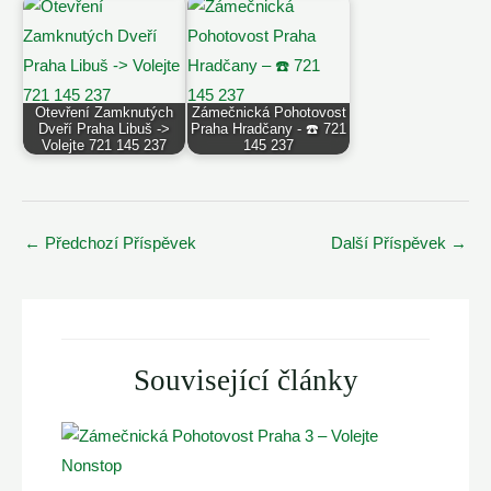
Otevření Zamknutých
Zámečnická Pohotovost
Dveří Praha Libuš ->
Praha Hradčany - ☎️ 721
Volejte 721 145 237
145 237
Post
←
Předchozí Příspěvek
Další Příspěvek
→
navigation
Související články