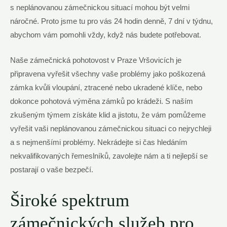
s neplánovanou zámečnickou ​situací mohou být velmi⁣
náročné. Proto jsme ​tu​ pro vás 24 hodin denně, 7 dní v týdnu,
‌abychom vám pomohli vždy, když nás budete potřebovat.
Naše zámečnická pohotovost v Praze Vršovicích je
připravena‌ vyřešit​ všechny vaše problémy ‌jako⁢ poškozená‌
zámka kvůli vloupání, ztracené nebo ukradené klíče, nebo
dokonce pohotová výměna zámků po krádeži. S naším
zkušeným ⁢týmem‍ získáte klid a jistotu, že vám‍ pomůžeme
⁢vyřešit vaši neplánovanou zámečnickou situaci co nejrychleji
⁣a‌ s nejmenšími problémy. Nekrádejte si ‍čas hledáním
nekvalifikovaných‍ řemeslníků, zavolejte nám a⁤ ti nejlepší se
‌postarají o vaše bezpečí.
Široké spektrum
‌zámečnických služeb pro