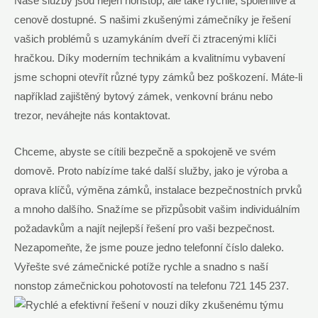
Naše služby jsou nejen nonstop, ale také rychlé, spolehlivé a
cenově ⁣dostupné. S našimi zkušenými ‍zámečníky je řešení⁢
vašich problémů s​ uzamykáním dveří či⁢ ztracenými klíči⁢
hračkou. ​Díky moderním technikám a kvalitnímu vybavení
‌jsme schopni otevřít různé typy zámků bez poškození. ⁢Máte-li⁢
například zajištěný bytový zámek, venkovní bránu nebo
trezor, neváhejte ⁢nás⁤ kontaktovat.
Chceme, abyste‌ se cítili bezpečně a spokojeně ‌ve svém
domově. Proto nabízíme také další⁣ služby, ⁣jako je výroba a
oprava klíčů, výměna zámků, instalace bezpečnostních prvků
a mnoho dalšího. Snažíme se ⁤přizpůsobit vašim individuálním
požadavkům a najít nejlepší řešení pro vaši bezpečnost.
Nezapomeňte, ‍že​ jsme pouze jedno telefonní číslo ‌daleko.
⁣Vyřešte své zámečnické potíže rychle a snadno s naší
nonstop zámečnickou pohotovostí na telefonu 721 ⁣145 237.