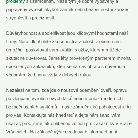
problémy
s uzamčením. Naše tým je dobře vybavený a‍
připravený vyřešit ​jakýkoli ‌zámek nebo bezpečnostní zařízení
⁤s rychlostí ⁢a precizností.
Důvěryhodnost a spolehlivost jsou klíčovými​ hodnotami naší
‍firmy. Naše dlouholeté zkušenosti a​ znalosti v oboru nám
umožňují​ poskytovat vám ⁣kvalitní služby, kterým můžete
skutečně důvěřovat. ​Jsme léty⁢ prověřeným partnerem mnoha‌
spokojených zákazníků, kteří se na nás obrací ⁤s⁤ důvěrou a
vědomím, že budou vždy v⁤ dobrých rukou.
Nezáleží na tom, zda jde o⁣ nouzové odemčení dveří, opravu
po vloupání, výrobu ​nových klíčů nebo‌ montáž moderních
bezpečnostních‍ systémů – ⁣naše zámečnická⁢ pohotovost je ‍tu‌
pro vás. Kontaktujte‌ nás hned ‍teď a ​dejte nám šanci vám⁣
ukázat, proč jsme tak oblíbenou volbou pro zákazníky v Praze
Vršovicích. Na základě výše uvedených⁢ informací není