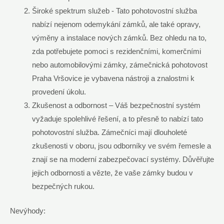
Široké spektrum služeb -​ Tato ⁤pohotovostní služba
nabízí nejenom odemykání zámků, ale také opravy,
výměny a instalace nových zámků. Bez ohledu ⁤na​ to,‍
zda potřebujete pomoci ⁢s rezidenčními,‌ komerčními
nebo automobilovými zámky, zámečnická pohotovost
Praha Vršovice​ je vybavena nástroji‍ a znalostmi k
provedení úkolu.
Zkušenost⁢ a odbornost – Váš bezpečnostní systém
vyžaduje spolehlivé řešení, a to přesně to‌ nabízí tato
pohotovostní služba. Zámečníci​ mají dlouholeté
zkušenosti v oboru, jsou ⁢odborníky ve svém řemesle‌ a​
znají ​se na moderní zabezpečovací systémy. Důvěřujte
jejich ​odbornosti a vězte, ⁣že vaše zámky budou ​v
bezpečných ‌rukou.
Nevýhody: