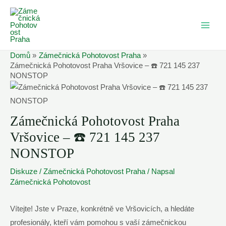
Přeskočit
na
MAI
obsah
ME
Domů
Zámečnická Pohotovost Praha
Zámečnická Pohotovost Praha Vršovice – ☎️ 721 145 237
NONSTOP
Zámečnická Pohotovost Praha
Vršovice – ☎️ 721 145 237
NONSTOP
Diskuze
/
Zámečnická Pohotovost Praha
/ Napsal
Zámečnická Pohotovost
Vítejte! ⁣Jste v Praze, konkrétně ve Vršovicích, ​a hledáte
profesionály, kteří⁢ vám pomohou s vaší zámečnickou