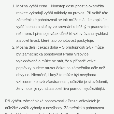
Možná vyšší cena – Nonstop dostupnost a okamžitá
reakce⁢ vyžadují vyšší náklady na ⁢provoz. ⁤Při volbě této
zámečnické pohotovosti se‍ tak⁢ může stát, že‍ zaplatíte
vyšší cenu za služby ve srovnání s běžným ⁢pracovním
režimem. I přesto je však ⁤důležité vzít v úvahu ‍rychlost
a spolehlivost, které tato pohotovost poskytuje.
Možná delší čekací doba – S přístupností 24/7 může
být zámečnická pohotovost ‌Praha Vršovice‌
vyhledávaná a může se stát, že v ‍případě velké
poptávky budete muset ⁣čekat ⁤na‍ zámečníka déle než
obvykle.⁣ Nicméně, i když to může ⁢být nevýhoda
vzhledem ke své ​všestrannosti, důležité je si⁢ uvědomit,
že v nouzi je rychlá ⁢a spolehlivá pomoc⁣ nejdůležitější.
Při výběru‍ zámečnické pohotovosti v Praze ​Vršovicích je
‌důležité‌ zvážit výhody a nevýhody. Zámečnická pohotovost ​