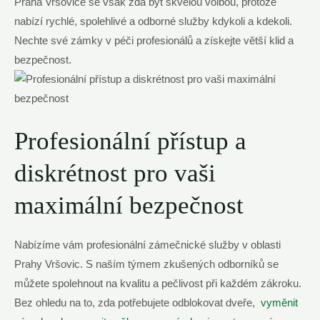
Praha Vršovice se ​však zdá ⁣být skvělou volbou, protože
nabízí rychlé, spolehlivé a ‌odborné služby kdykoli a kdekoli.
Nechte ‍své ‌zámky ‍v péči profesionálů a získejte větší ⁢klid a⁢
bezpečnost.
Profesionální přístup ⁣a⁢
diskrétnost pro vaši
maximální‌ bezpečnost
Nabízíme vám profesionální zámečnické služby v⁣ oblasti
Prahy Vršovic. S naším týmem ⁤zkušených odborníků⁣ se
můžete spolehnout na kvalitu a pečlivost při každém zákroku.
⁤Bez‌ ohledu na to, ​zda potřebujete odblokovat​ dveře, ‍
vyměnit