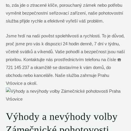
to,⁤ zda jde o ztracené klíče, porouchaný zámek nebo potřebu
vyměnit bezpečnostní seřizovací zařízení, ‍naše‌ pohotovostní
služba přijde rychle a efektivně vyřeší váš problém.
Jsme ‌hrdí na naši pověst spolehlivosti a rychlosti. To je důvod,
‍proč jsme pro vás k dispozici 24 ⁤hodin⁢ denně, 7 dní‍ v týdnu,
včetně svátků ​a víkendů. Vaše pohodlí a bezpečnost jsou naší
prioritou. ‌Kontaktujte ​nás prostřednictvím ‌telefonu na čísle ☎️
721 145⁤ 237 a okamžitě se dostavíme k vám domů, do
obchodu ‌nebo kanceláře. Naše služba zahrnuje Prahu
Vršovice a okolí.
Výhody a nevýhody volby
Zámečnické pohotovosti