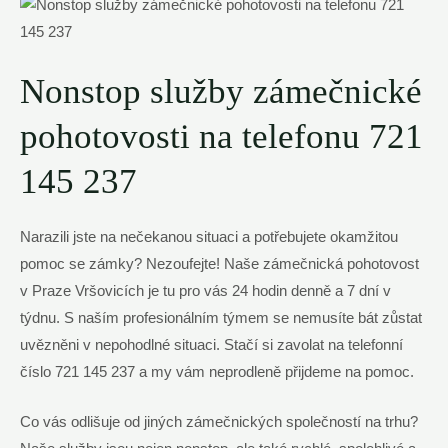
Nonstop služby zámečnické
pohotovosti na telefonu 721
145 237
Narazili jste na nečekanou situaci a potřebujete okamžitou
pomoc se zámky? Nezoufejte! Naše zámečnická pohotovost​
v Praze‍ Vršovicích​ je tu ​pro vás 24 hodin denně a‌ 7 dní​ v
⁣týdnu. S naším profesionálním týmem se nemusíte bát zůstat
uvězněni v nepohodlné situaci.⁢ Stačí ​si zavolat na telefonní
‌číslo 721 145 237⁤ a my⁣ vám neprodleně přijdeme na‍ pomoc.
Co vás odlišuje od⁢ jiných ​zámečnických společností na trhu?