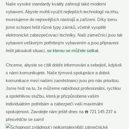
Naše⁤ vysoké​ standardy kvality zahrnují ⁢také moderní ​
vybavení. Abyste mohli využít nejlepších technologií na trhu,
investujeme do nejnovějších nástrojů a zařízení. Díky tomu
jsme schopni řešit různé typy zámků, včetně vyspělé
elektronické ⁤zabezpečovací techniky. Naši zámečníci jsou tak
vybaveni veškerým ⁤potřebným vybavením a jsou připraveni
řešit jakoukoli situaci,
se⁤ kterou se můžete‍ setkat
.
Chceme, abyste se cítili dobře ​informováni a sebejistí, kdykoli
s námi komunikujete. Naše týmová spolupráce a dobrá
komunikace mezi našimi zaměstnanci jsou pro nás prioritou.
Jsme hrdí na to, že ⁢můžeme nabídnout profesionální, rychlou
a spolehlivou službu, která je přizpůsobena⁢ vašim
individuálním potřebám ⁢a zabezpečí vaši maximální
spokojenost. Zavolejte nám ještě dnes na ⁣☎️ 721 145 237‌ a
přesvědčte se sami!