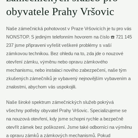
obyvatele Prahy⁣ Vršovic
Naše zámečnická pohotovost v Praze Vršovicích je tu pro vás
NONSTOP. S jediným telefonním⁣ hovorem na číslo ☎️ 721 145
237 jsme připraveni vyřešit veškeré problémy‍ s vaší
zámkovou technikou. Bez ohledu na to, ‍zda jde o nouzové
otevření zámku, výměnu nebo‍ opravu zámkového
⁤mechanismu, nebo instalaci nového zabezpečení, naše tým
zkušených ​zámečníků je⁢ vybavený nejnovějším vybavením a
znalostmi, ⁤abychom vás ⁢uspokojili.
Naše široké spektrum zámečnických služeb pokrývá
všechny potřeby obyvatel⁤ Prahy ‌Vršovic. Specializujeme se
na nouzová otevření,⁤ kdy‌ jsme schopni‍ rychle ‍a bezpečně
otevřít zámek bez poškození. Jsme také​ odborníci na⁢ výměnu
a opravu zámků⁢ a zámkových mechanismů. Pokud