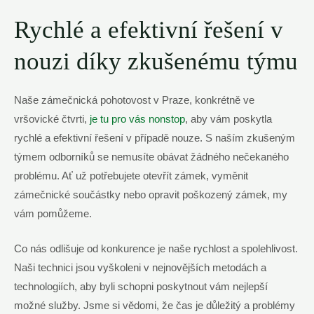
Rychlé a efektivní řešení v
nouzi díky zkušenému týmu
Naše zámečnická pohotovost v ​Praze,‍ konkrétně ve⁤
vršovické čtvrti,
je tu pro ⁤vás‌ nonstop
, aby vám​ poskytla
rychlé a⁢ efektivní řešení v ⁢případě nouze. S naším zkušeným
týmem‍ odborníků se nemusíte obávat žádného nečekaného
problému. Ať už potřebujete otevřít zámek, vyměnit⁢
zámečnické součástky ​nebo opravit poškozený zámek, my ​
vám pomůžeme.
Co nás odlišuje​ od konkurence je naše⁤ rychlost a ​spolehlivost.
Naši technici ‌jsou vyškoleni v nejnovějších metodách a
technologiích, aby byli schopni ‌poskytnout vám nejlepší
možné služby. Jsme si vědomi, že čas je důležitý a problémy