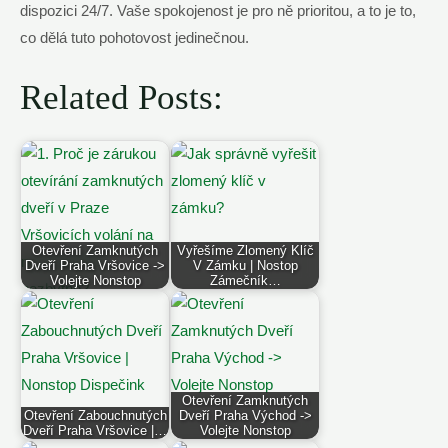
dispozici 24/7. Vaše ​spokojenost je⁢ pro⁢ ně prioritou,‍ a​ to je to,
co dělá​ tuto pohotovost jedinečnou.
Related Posts:
Otevření Zamknutých
Vyřešíme Zlomený Klíč
Dveří Praha Vršovice ->
V Zámku | Nostop
Volejte Nonstop
Zámečník…
Otevření Zamknutých
Otevření Zabouchnutých
Dveří Praha Východ ->
Dveří Praha Vršovice |…
Volejte Nonstop