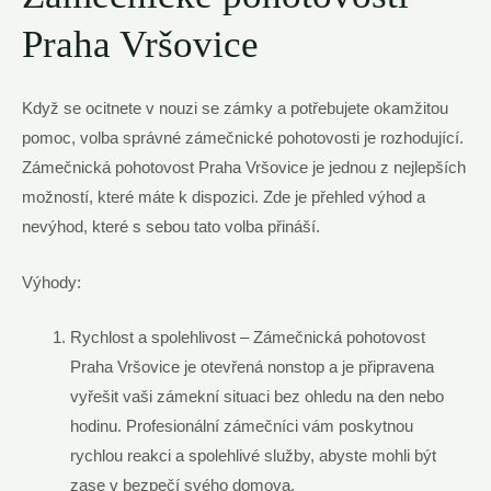
⁢Praha Vršovice
Když se​ ocitnete v nouzi se zámky a ‍potřebujete okamžitou
‌pomoc, ⁢volba správné zámečnické ⁤pohotovosti je rozhodující.
Zámečnická pohotovost Praha Vršovice je jednou z nejlepších
možností, ⁤které​ máte‌ k dispozici. Zde je‍ přehled výhod a
nevýhod, které s sebou tato volba přináší.
Výhody:
Rychlost ⁢a spolehlivost – ‌Zámečnická pohotovost
Praha‌ Vršovice je ⁣otevřená nonstop a je připravena
vyřešit vaši zámekní situaci ‍bez ohledu ‍na den nebo
‍hodinu. Profesionální zámečníci vám poskytnou
‍rychlou reakci a‌ spolehlivé ⁤služby, abyste mohli být
zase v bezpečí svého domova.