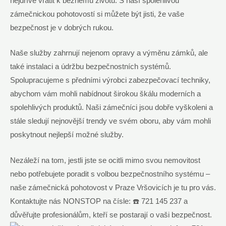
nejdříve vrátit k běžnému životu. S naší spolehlivou
zámečnickou pohotovostí​ si můžete být jisti, ​že vaše
bezpečnost ⁣je v dobrých rukou.
Naše služby zahrnují nejenom opravy a‌ výměnu zámků, ale
také instalaci a údržbu bezpečnostních systémů.
Spolupracujeme s předními výrobci zabezpečovací techniky,
abychom vám mohli nabídnout širokou škálu moderních a
spolehlivých produktů. Naši zámečníci‍ jsou dobře vyškoleni a
stále sledují nejnovější ⁣trendy ⁢ve svém oboru, aby vám mohli
poskytnout nejlepší možné⁣ služby.
Nezáleží ‍na‍ tom, jestli ⁤jste ‌se ocitli mimo svou nemovitost
nebo potřebujete ⁣poradit s volbou bezpečnostního systému –
naše zámečnická⁢ pohotovost v Praze Vršovicích je tu pro vás.
Kontaktujte nás NONSTOP ⁤na čísle: ☎️⁢ 721 145 237⁢ a
důvěřujte profesionálům, kteří se postarají ‍o vaši bezpečnost.