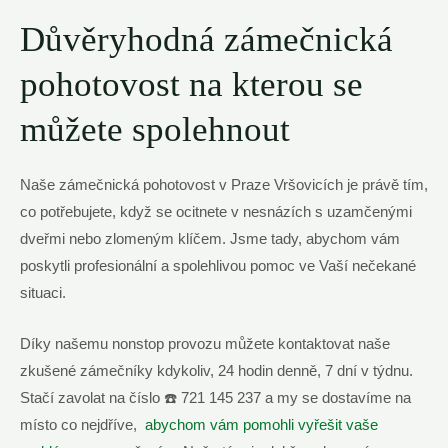
Důvěryhodná zámečnická
pohotovost na kterou ‌se
můžete spolehnout
Naše‌ zámečnická pohotovost v Praze⁣ Vršovicích je právě tím,​
co potřebujete, když se ocitnete v nesnázích s uzamčenými
dveřmi nebo zlomeným klíčem. Jsme tady, abychom vám
poskytli ‍profesionální a spolehlivou pomoc ve‍ Vaší nečekané​
situaci.
Díky našemu nonstop provozu můžete‌ kontaktovat ‍naše
zkušené zámečníky kdykoliv, 24 hodin ‌denně,⁢ 7 dní v‍ týdnu.
Stačí zavolat na číslo⁣ ☎️‍ 721 145​ 237 a my⁤ se dostavíme na
místo co nejdříve, ⁢
abychom vám pomohli vyřešit vaše