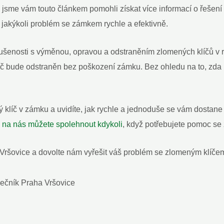
že jsme vám touto článkem pomohli získat více informací o řeš
 jakýkoli problém se zámkem rychle a efektivně.
ušenosti s výměnou, opravou a odstraněním zlomených klíčů v
líč bude odstraněn bez poškození zámku. Bez ohledu na to, zda
 klíč v zámku a uvidíte, jak rychle a jednoduše se vám dostane
e na nás můžete spolehnout kdykoli
, když potřebujete pomoc s
ršovice a dovolte nám vyřešit váš problém se zlomeným klíčem.