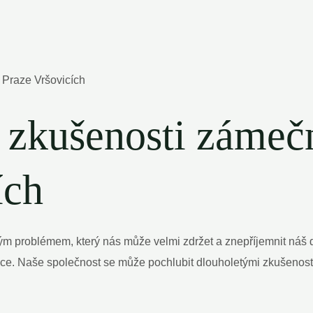
a zkušenosti zámeč
ích
 problémem, který nás může velmi zdržet a znepříjemnit náš d
tuace. Naše společnost se může pochlubit dlouholetými zkušenos