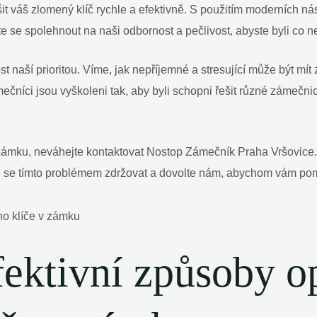
t váš zlomený klíč rychle a efektivně. S použitím moderních ná
 se spolehnout na naši odbornost a pečlivost, abyste byli co ne
 naší prioritou. Víme, jak nepříjemné a stresující může být mí
mečníci jsou vyškoleni tak, aby byli schopni řešit různé zámečn
 zámku, neváhejte kontaktovat Nostop Zámečník Praha Vršovice.
 se tímto problémem zdržovat a dovolte nám, abychom vám pomo
efektivní způsoby o