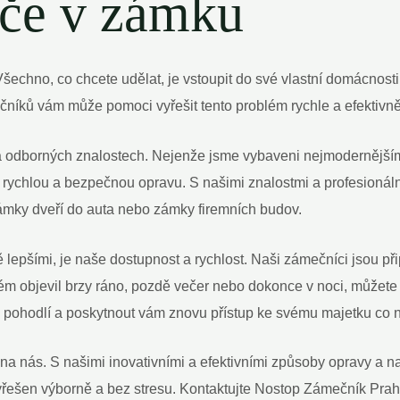
íče v zámku
šechno, co chcete udělat, je vstoupit do své vlastní domácnosti 
čníků vám může pomoci vyřešit tento problém rychle a efektivně
a odborných znalostech. Nejenže jsme vybaveni nejmodernějším
o rychlou a bezpečnou opravu. S našimi znalostmi a profesionáln
ámky dveří do auta nebo zámky firemních budov.
lepšími, je naše dostupnost a rychlost. Naši zámečníci jsou při
lém objevil brzy ráno, pozdě večer nebo dokonce v noci, můžete
 a pohodlí a poskytnout vám znovu přístup ke svému majetku co n
na nás. S našimi inovativními a efektivními způsoby opravy a 
yřešen výborně a bez stresu. Kontaktujte Nostop Zámečník Prah