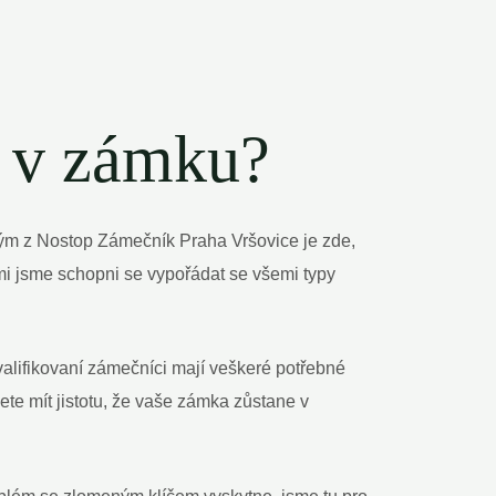
č v zámku?
tým z Nostop Zámečník Praha Vršovice je zde,
mi jsme schopni se vypořádat se všemi typy
valifikovaní zámečníci mají veškeré potřebné
te mít jistotu, že vaše zámka zůstane v