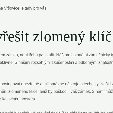
a Vršovice je tady pro vás!
yřešit zlomený klí
em zámku, není třeba panikařit. Náš profesionální zámečnický 
ektivně. S našimi rozsáhlými zkušenostmi a odbornými znalost
 postupovat obezřetně a mít správné nástroje a techniky. Naši k
nění zlomeného klíče, aniž by poškodili váš zámek. S námi může
up ke svému prostoru.