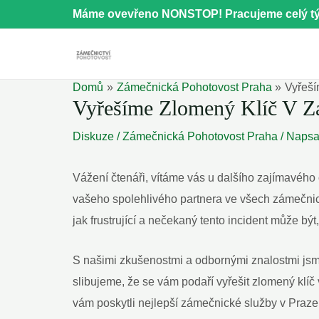
Přeskočit
Máme ovevřeno NONSTOP! Pracujeme celý tý
na
obsah
Domů
Zámečnická Pohotovost Praha
Vyřeší
Vyřešíme Zlomený Klíč V Z
Diskuze
/
Zámečnická Pohotovost Praha
/ Naps
Vážení čtenáři, vítáme vás u dalšího zajímavéh
vašeho spolehlivého partnera ve všech zámečnick
jak frustrující a nečekaný tento incident může bý
S našimi zkušenostmi a odbornými znalostmi jsme
slibujeme, že se vám podaří vyřešit zlomený kl
vám poskytli nejlepší zámečnické služby v Praze