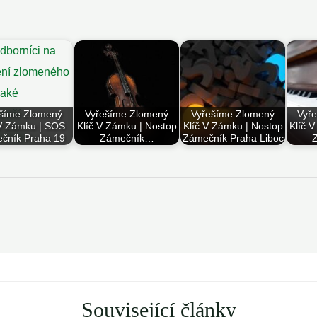
šíme Zlomený
Vyřešíme Zlomený
Vyřešíme Zlomený
Vyř
 V Zámku | SOS
Klíč V Zámku | Nostop
Klíč V Zámku | Nostop
Klíč 
čník Praha 19
Zámečník…
Zámečník Praha Liboc
Související články