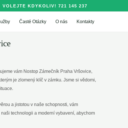
VOLEJTE KDYKOLIV! 721 145 237
lužby
Časté Otázky
O nás
Kontakty
ice
tavujeme vám Nostop Zámečník Praha Vršovice,
terým je zlomený klíč v zámku. Jsme si vědomi,
ituace.
ěrou a jistotou v naše schopnosti, vám
 naši technologii a moderní vybavení, abychom