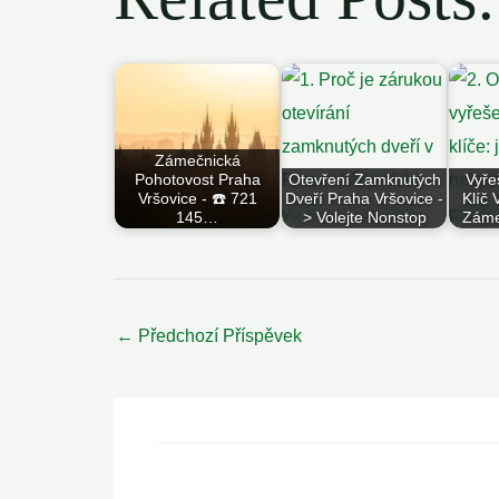
Zámečnická
Pohotovost Praha
Otevření Zamknutých
Vyře
Vršovice - ☎️ 721
Dveří Praha Vršovice -
Klíč
145…
> Volejte Nonstop
Záme
Post
←
Předchozí Příspěvek
navigation