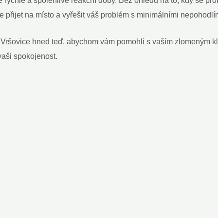
rychlé a spolehlivé reakční doby. Bez ohledu na to, kdy se pr
 přijet na místo a vyřešit váš problém s minimálními nepohodlím
 Vršovice hned teď, abychom vám pomohli s vaším zlomeným kl
 vaši spokojenost.