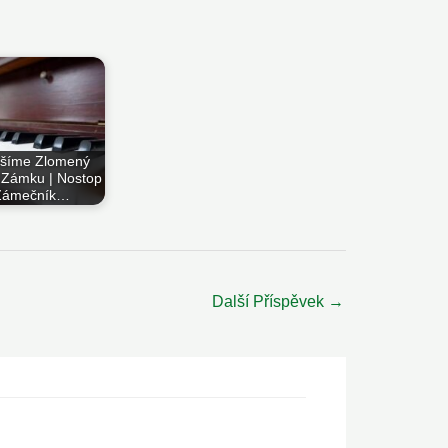
ešíme Zlomený
V Zámku | Nostop
Zámečník…
Další Příspěvek
→