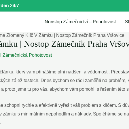
den 24/7
Nonstop Zámečnictví – Pohotovost
S
me Zlomený Klíč V Zámku | Nostop Zámečník Praha Vršovice
ámku | Nostop Zámečník Praha Vršov
al
Zámečnická Pohotovost
o článku, který vám přinášíme plni nadšení a vědomostí. Předs
ých záležitostech. Dnes bychom se rádi zaměřili na problém, k
t, a proto jsme tu pro vás, abychom vám pomohli s řešením této s
 schopni rychle a efektivně vyřešit váš problém s klíčem. S dův
íč v zámku s minimálním nepohodlím a náklady. Spoléháme se na
.