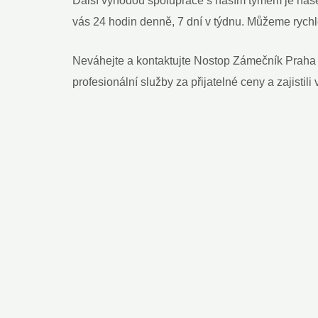
Další výhodou spolupráce s naším týmem je naše 
vás 24 hodin denně, 7 dní v týdnu. Můžeme rychle
Neváhejte a kontaktujte Nostop Zámečník Praha
profesionální služby za přijatelné ceny a zajistili