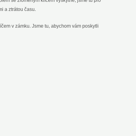
oblém se zlomeným klíčem vyskytne, jsme tu pro
i a ztrátou času.
íčem v zámku. Jsme tu, abychom vám poskytli