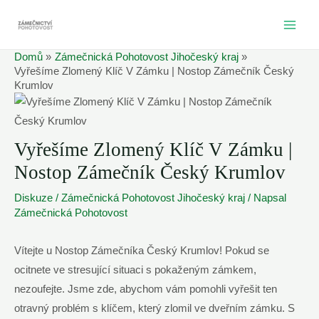
Přeskočit
na
MAI
obsah
Domů
Zámečnická Pohotovost Jihočeský kraj
ME
Vyřešíme Zlomený Klíč V Zámku | Nostop Zámečník Český
Krumlov
Vyřešíme Zlomený Klíč V Zámku |
Nostop Zámečník Český Krumlov
Diskuze
/
Zámečnická Pohotovost Jihočeský kraj
/ Napsal
Zámečnická Pohotovost
Vítejte u Nostop Zámečníka Český Krumlov! Pokud se
ocitnete ve stresující situaci s pokaženým zámkem,
nezoufejte. Jsme zde, abychom vám pomohli vyřešit ten
otravný problém s klíčem, který zlomil ve dveřním zámku. S