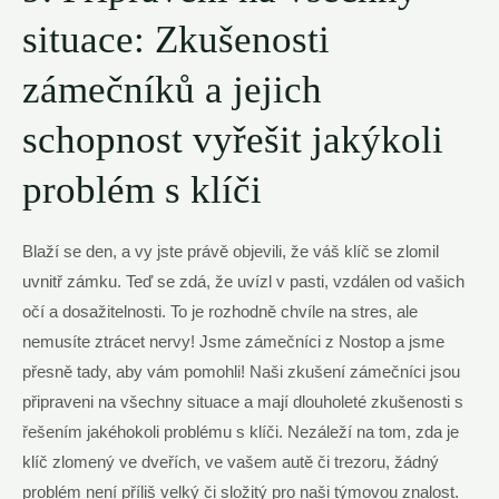
situace: Zkušenosti
zámečníků a jejich
schopnost vyřešit jakýkoli
problém s klíči
Blaží se den, a vy jste právě objevili, že váš klíč se zlomil
uvnitř zámku. Teď se zdá, že uvízl v pasti, vzdálen od vašich
očí a dosažitelnosti. To je rozhodně chvíle na stres, ale
nemusíte ztrácet nervy! Jsme zámečníci z Nostop a jsme
přesně tady, aby vám pomohli! Naši zkušení zámečníci jsou
připraveni na všechny situace a mají dlouholeté zkušenosti s
řešením jakéhokoli problému s klíči. Nezáleží na tom, zda je
klíč zlomený ve dveřích, ve vašem autě či trezoru, žádný
problém není příliš velký či složitý pro naši týmovou znalost.