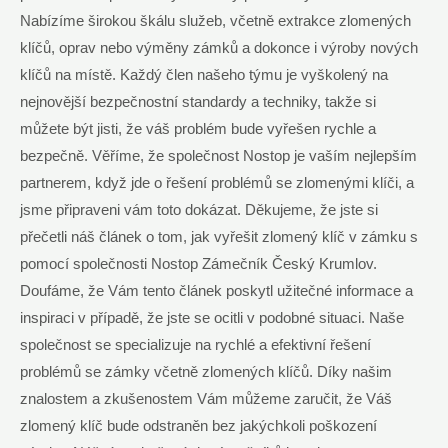
Nabízíme širokou škálu služeb, včetně extrakce zlomených
klíčů, oprav nebo výměny zámků a dokonce i výroby nových
klíčů na místě. Každý člen našeho týmu je vyškolený na
nejnovější bezpečnostní standardy a techniky, takže si
můžete být jisti, že váš problém bude vyřešen rychle a
bezpečně. Věříme, že společnost Nostop je vaším nejlepším
partnerem, když jde o řešení problémů se zlomenými klíči, a
jsme připraveni vám toto dokázat. Děkujeme, že jste si
přečetli náš článek o tom, jak vyřešit zlomený klíč v zámku s
pomocí společnosti Nostop Zámečník Český Krumlov.
Doufáme, že Vám tento článek poskytl užitečné informace a
inspiraci v případě, že jste se ocitli v podobné situaci. Naše
společnost se specializuje na rychlé a efektivní řešení
problémů se zámky včetně zlomených klíčů. Díky našim
znalostem a zkušenostem Vám můžeme zaručit, že Váš
zlomený klíč bude odstraněn bez jakýchkoli poškození