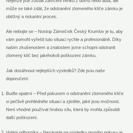
Nejenže jste zůstali zamčeni venku z domu nebo auta, ale
může se také zdát, že odstranění zlomeného klíče zámku je
obtížný a riskantní proces.
Ale nebojte se – Nostop Zámečník Český Krumlov je tu, aby
vám pomohl vyřešit tuto situaci rychle a profesionálně. Díky
našim zkušenostem a znalostem jsme schopni odstranit
zlomený klíč bez jakéhokoli poškození zámku.
Jak dosáhnout nejlepších výsledků? Zde jsou naše
doporučení:
Buďte opatrní – Před pokusem o odstranění zlomeného klíče
si pečlivě prohlédněte situaci a zjistěte, jaké jsou možnosti.
Není vhodné používat hrubou sílu, která by mohla způsobit
další poškození.
Volání odborníka – Nezávisle na výsledku prvního pokusu je