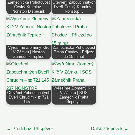
Zámečnická Pohotovost
Otevření Zabouchnutých
Český Krumlov -
Dveří Český Krumlov -
Nonstop Dispečink
Nonstop…
Vyřešíme Zlomený Klíč
Zámečnická Pohotovost
V Zámku | Nostop
Praha Chodov - Příjezd
Zámečník Teplice
do 15 minut
Vyřešíme Zlomený Klíč
Otevření Zabouchnutých
V Zámku | SOS
Dveří Chrudim - ☎️ 721
Zámečník Praha
145…
Řeporyje
Post
←
Předchozí Příspěvek
Další Příspěvek
→