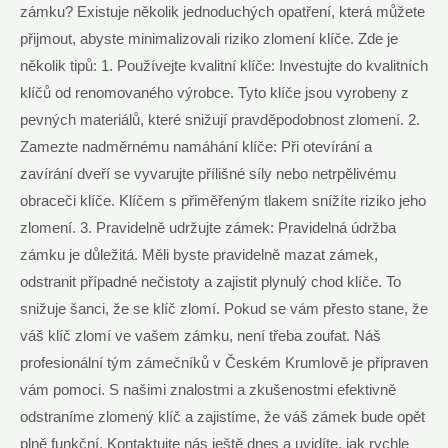
zámku? Existuje několik jednoduchých opatření, která můžete
přijmout, abyste minimalizovali riziko zlomení klíče. Zde je
několik tipů: 1. Používejte kvalitní klíče: Investujte do kvalitních
klíčů od renomovaného výrobce. Tyto klíče jsou vyrobeny z
pevných materiálů, které snižují pravděpodobnost zlomení. 2.
Zamezte nadměrnému namáhání klíče: Při otevírání a
zavírání dveří se vyvarujte přílišné síly nebo netrpělivému
obraceči klíče. Klíčem s přiměřeným tlakem snížíte riziko jeho
zlomení. 3. Pravidelně udržujte zámek: Pravidelná údržba
zámku je důležitá. Měli byste pravidelně mazat zámek,
odstranit případné nečistoty a zajistit plynulý chod klíče. To
snižuje šanci, že se klíč zlomí. Pokud se vám přesto stane, že
váš klíč zlomí ve vašem zámku, není třeba zoufat. Náš
profesionální tým zámečníků v Českém Krumlově je připraven
vám pomoci. S našimi znalostmi a zkušenostmi efektivně
odstraníme zlomený klíč a zajistíme, že váš zámek bude opět
plně funkční. Kontaktujte nás ještě dnes a uvidíte, jak rychle