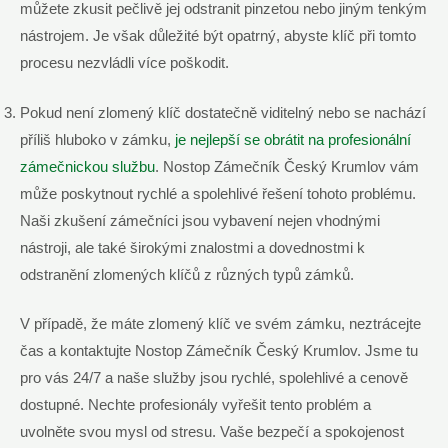
můžete zkusit pečlivě jej odstranit pinzetou nebo jiným tenkým
nástrojem. Je však důležité být opatrný, abyste klíč při tomto
procesu nezvládli více poškodit.
Pokud není zlomený klíč dostatečně viditelný nebo se nachází
příliš hluboko v zámku,
je nejlepší se obrátit na profesionální
zámečnickou službu
. Nostop Zámečník Český Krumlov vám
může poskytnout rychlé a spolehlivé řešení tohoto problému.
Naši zkušení zámečníci jsou vybavení nejen vhodnými
nástroji, ale také širokými znalostmi a dovednostmi k
odstranění zlomených klíčů z různých typů zámků.
V případě, že máte zlomený klíč ve svém zámku, neztrácejte
čas a kontaktujte Nostop Zámečník Český Krumlov. Jsme tu
pro vás 24/7 a naše služby jsou rychlé, spolehlivé a cenově
dostupné. Nechte profesionály vyřešit tento problém a
uvolněte svou mysl od stresu. Vaše bezpečí a spokojenost