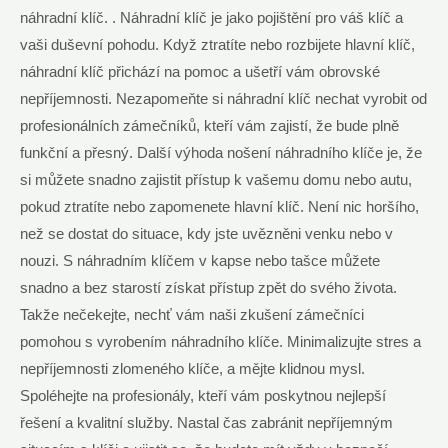
náhradní klíč. . Náhradní klíč je jako pojištění pro váš klíč a
vaši duševní pohodu. Když ztratíte nebo rozbijete hlavní klíč,
náhradní klíč přichází na pomoc a ušetří vám obrovské
nepříjemnosti. Nezapomeňte si náhradní klíč nechat vyrobit od
profesionálních zámečníků, kteří vám zajistí, že bude plně
funkční a přesný. Další výhoda nošení náhradního klíče je, že
si můžete snadno zajistit přístup k vašemu domu nebo autu,
pokud ztratíte nebo zapomenete hlavní klíč. Není nic horšího,
než se dostat do situace, kdy jste uvězněni venku nebo v
nouzi. S náhradním klíčem v kapse nebo tašce můžete
snadno a bez starostí získat přístup zpět do svého života.
Takže nečekejte, nechť vám naši zkušení zámečníci
pomohou s vyrobením náhradního klíče. Minimalizujte stres a
nepříjemnosti zlomeného klíče, a mějte klidnou mysl.
Spoléhejte na profesionály, kteří vám poskytnou nejlepší
řešení a kvalitní služby. Nastal čas zabránit nepříjemným