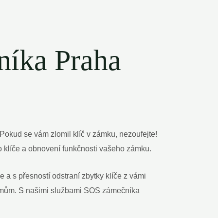
níka Praha
okud se vám zlomil klíč v zámku, nezoufejte!
o klíče a obnovení funkčnosti vašeho zámku.
e a s přesností odstraní zbytky klíče z vámi
lémům. S našimi službami SOS zámečníka