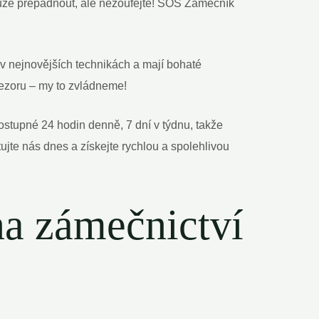
 může přepadnout, ale nezoufejte! SOS Zámečník
v nejnovějších technikách a mají bohaté
rezoru – my to zvládneme!
stupné 24 hodin denně, 7 dní v týdnu, takže
jte nás dnes a získejte rychlou a spolehlivou
na zámečnictví