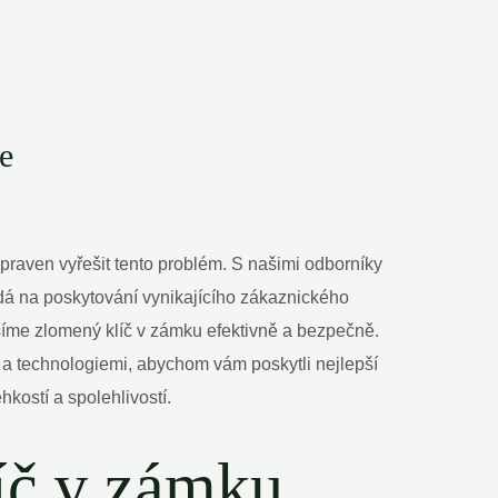
e
praven vyřešit tento problém. S našimi odborníky
ádá na poskytování vynikajícího zákaznického
íme zlomený klíč v zámku efektivně a bezpečně.
a technologiemi, abychom vám poskytli nejlepší
hkostí a spolehlivostí.
líč v zámku