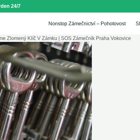
den 24/7
Nonstop Zámečnictví – Pohotovost
S
me Zlomený Klíč V Zámku | SOS Zámečník Praha Vokovice