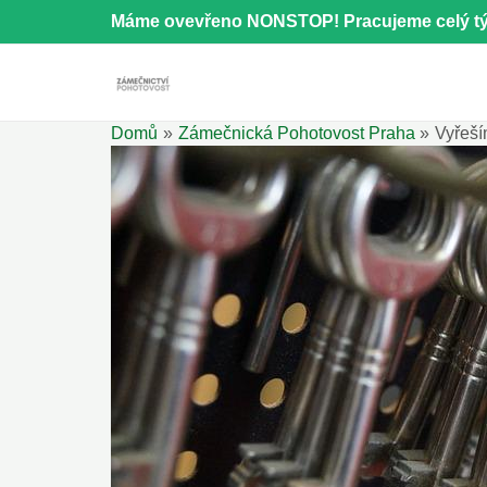
Přeskočit
Máme ovevřeno NONSTOP! Pracujeme celý tý
na
obsah
Domů
Zámečnická Pohotovost Praha
Vyřeší