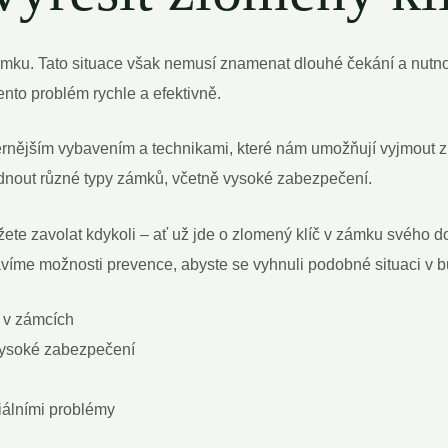
 v zámku. Tato situace však nemusí znamenat dlouhé čekání a n
nto problém rychle a efektivně.
rnějším vybavením a technikami, které nám umožňují vyjmout 
nout různé typy zámků, včetně vysoké zabezpečení.
žete zavolat kdykoli – ať už jde o zlomený klíč v zámku svého 
víme možnosti prevence, abyste se vyhnuli podobné situaci v b
ů v zámcích
 vysoké zabezpečení
iálními problémy