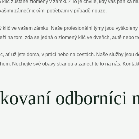
e, a klíč zůstane zlomený v zámku? To je chvíle, kdy vás panika
vašimi zámečnickými potřebami v případě nouze.
 klíč ve vašem zámku. Naše profesionální týmy jsou vyškoleny 
ží na tom, zda se jedná o zlomený klíč ve dveřích, autě nebo t
 ať už jste doma, v práci nebo na cestách. Naše služby jsou do
hem. Nechejte své obavy stranou a zanechte to na nás. Kontaktu
ikovaní odborníci 