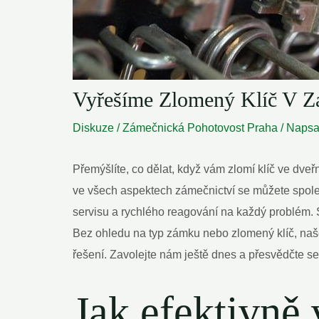
Vyřešíme Zlomený Klíč V Z
Diskuze
/
Zámečnická Pohotovost Praha
/ Naps
Přemýšlíte, co dělat, když vám zlomí klíč ve dv
ve všech aspektech zámečnictví se můžete spoleh
servisu a rychlého reagování na každý problém.
Bez ohledu na typ zámku nebo zlomený klíč, naš
řešení. Zavolejte nám ještě dnes a přesvědčte s
Jak efektivně