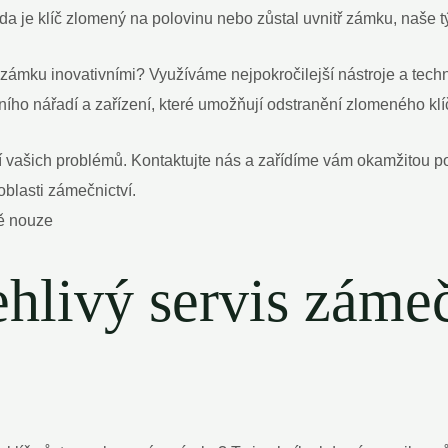
a je klíč zlomený na polovinu nebo zůstal uvnitř zámku, naše tý
zámku inovativními? Využíváme nejpokročilejší nástroje a tech
lního nářadí a zařízení, které umožňují odstranění zlomeného kl
ení vašich problémů. Kontaktujte nás a zařídíme vám okamžitou
blasti zámečnictví.
ehlivý servis záme