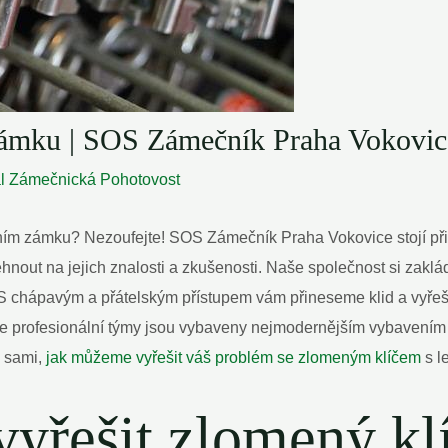
ámku | SOS Zámečník Praha Vokovic
al
Zámečnická Pohotovost
eřním zámku? Nezoufejte! SOS Zámečník Praha Vokovice stojí při
nout na jejich znalosti a zkušenosti. Naše společnost si zakl
 S chápavým a přátelským přístupem vám přineseme klid a vyřeš
e profesionální týmy jsou vybaveny nejmodernějším vybavením 
e sami,
jak můžeme vyřešit váš problém se zlomeným klíčem
s le
 vyřešit zlomený k