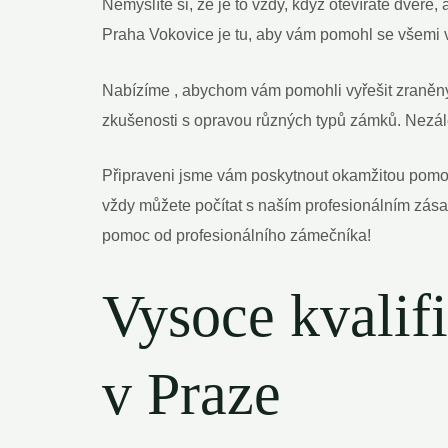
Nemyslíte si, že je to vždy, když otevíráte dveř
Praha Vokovice je tu, aby vám pomohl se všemi 
Nabízíme , abychom vám pomohli vyřešit zraněný
zkušenosti s opravou různých typů zámků. Nezále
Připraveni jsme vám poskytnout okamžitou pomoc,
vždy můžete počítat s naším profesionálním zása
pomoc od profesionálního zámečníka!
Vysoce kvalif
v Praze