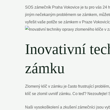
SOS zámečník Praha Vokovice je tu pro vás 24 hod
jiným nečekaným problémem se zámkem, můžete se
vyřešit vaše potíže se zámkem v Praze Vokovicíc
Inovativní te
zámku
Zlomený klíč v zámku je často frustrující problém
klíč se zlomil uvnitř zámku. Co teď? Nezoufejt
Naši vysokoškolení a zkušení zámečníci jsou vyb