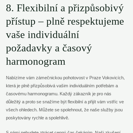
8. Flexibilní a přizpůsobivý
‌přístup – plně respektujeme
vaše individuální
požadavky​ a časový
harmonogram
Nabízíme vám zámečnickou ⁤pohotovost v Praze Vokovicích,
která je plně přizpůsobivá vašim individuálním potřebám a
časovému harmonogramu. Každý zákazník ‍je pro nás
důležitý a proto se‍ snažíme být flexibilní‍ a přijít vám‍ vstříc ve
všech⁣ ohledech. Můžete ⁢se spolehnout, že naše⁣ služby ⁢jsou
poskytovány rychle a spolehlivě.
S námi nebudete‌ ztrácet cenný čas čekáním. Naši zkušení ​