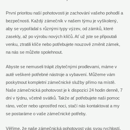
První⁢ prioritou naší pohotovosti je zachování vašeho⁢ pohodlí ‌a
bezpečnosti. Každý zámečník v našem týmu je vyškolený,
aby ​se vypořádal‍ s ‍různými⁣ typy výzev,​ od zámků, které
zasekly, ​až po​ výrobu nových klíčů. Ať už⁣ jste se připoutali
venku, ztratili​ klíče nebo potřebujete nouzově změnit zámek,
na nás se můžete spolehnout.
Abyste se nemuseli trápit ⁢zbytečnými​ prodlevami,⁢ máme‌ v
autě veškeré​ potřebné nástroje a⁣ vybavení. Můžeme vám
poskytnout kompletní zámečnické služby přímo na místě.
Naše zámečnická pohotovost je ⁤k dispozici 24 hodin denně, ‍7 ​
dní v týdnu, včetně svátků. Takže ať potřebujete naši⁤ pomoc
ráno, ‍večer nebo uprostřed noci, stačí nás kontaktovat‍ a my
se postaráme o vaše zámečnické ‍potřeby.
Věříme, že naše zámečnická pohotovost⁣ vás⁢ svou rychlostí,