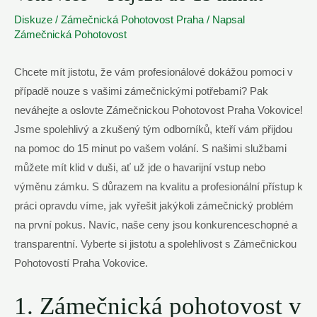
Diskuze
/
Zámečnická Pohotovost Praha
/ Napsal
Zámečnická Pohotovost
Chcete mít jistotu, že vám profesionálové⁤ dokážou pomoci v
případě nouze​ s vašimi zámečnickými potřebami? Pak
neváhejte a oslovte Zámečnickou Pohotovost Praha Vokovice!
Jsme ⁢spolehlivý a zkušený tým odborníků, kteří vám přijdou
na pomoc do 15 minut ‌po vašem volání. S našimi službami
můžete mít klid v ‍duši, ať už jde o havarijní​ vstup nebo
výměnu zámku. S důrazem na kvalitu a⁤ profesionální přístup ⁣k
práci opravdu víme, jak vyřešit jakýkoli zámečnický‌ problém
na první pokus. Navíc,‌ naše ceny jsou konkurenceschopné a
transparentní. Vyberte⁢ si jistotu a spolehlivost s Zámečnickou
⁣Pohotovostí Praha Vokovice.
1.⁤ Zámečnická pohotovost v⁤