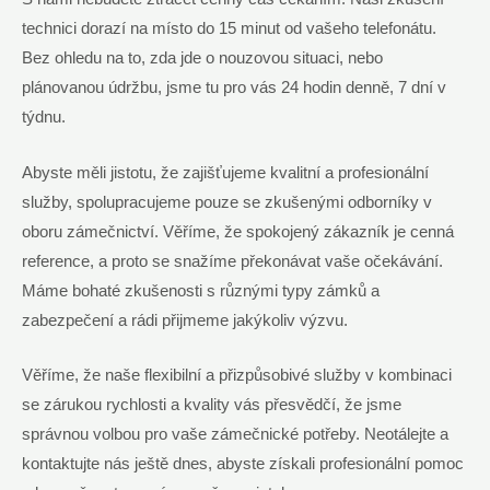
technici dorazí na místo do‌ 15 minut od vašeho telefonátu.
Bez ‍ohledu na to, zda jde⁣ o nouzovou situaci, nebo
plánovanou údržbu, jsme tu pro vás 24‌ hodin⁤ denně, 7 dní⁢ v‌
týdnu.
Abyste měli⁣ jistotu, že zajišťujeme ‌kvalitní​ a profesionální
služby, spolupracujeme pouze se zkušenými odborníky ‌v‌
oboru‌ zámečnictví. Věříme, že ⁤spokojený zákazník je cenná
reference, ‍a proto se snažíme překonávat ​vaše očekávání.
Máme bohaté zkušenosti s ⁢různými⁣ typy zámků a
zabezpečení​ a rádi ‌přijmeme jakýkoliv výzvu.
Věříme, ​že naše ⁢flexibilní a přizpůsobivé služby v kombinaci
se zárukou rychlosti ​a kvality vás přesvědčí, že jsme
správnou ⁣volbou ‌pro vaše zámečnické potřeby. Neotálejte a
⁣kontaktujte nás ‍ještě dnes, abyste získali profesionální ​pomoc