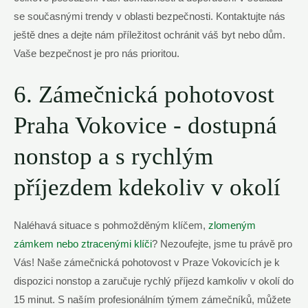
se současnými trendy ⁢v oblasti bezpečnosti. ⁣Kontaktujte nás
ještě dnes a dejte nám​ příležitost ochránit váš byt nebo dům.
Vaše bezpečnost je pro⁣ nás prioritou.
6.‌ Zámečnická pohotovost
Praha ⁢Vokovice ​-⁢ dostupná
nonstop a s rychlým
příjezdem ⁢kdekoliv v okolí
Naléhavá situace s pohmožděným klíčem,⁤
zlomeným
zámkem nebo ztracenými ⁤klíči
? Nezoufejte, jsme tu právě pro
Vás! Naše ⁢zámečnická pohotovost v Praze⁤ Vokovicích ⁢je k
dispozici nonstop ‌a zaručuje rychlý‌ příjezd kamkoliv v okolí‍ do
15 minut. S‌ naším profesionálním týmem zámečníků, můžete