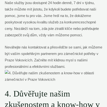
Naše služby jsou ‌dostupné 24 hodin denně, ⁤7⁤ dní v týdnu,
takže můžete ‍mít ⁢jistotu, ⁢že kdykoli budete⁣ potřebovat naši⁤
pomoc, jsme tu pro ⁣vás. Jsme ‌hrdí na to, že dokážeme
poskytovat⁢ vysokou kvalitu služeb⁣ za konkurenceschopné
‌ceny. Nezáleží na ⁢tom, zda jste ztratili klíče nebo potřebujete
zabezpečit svůj dům, vždy vám můžeme pomoci.
Neváhejte ⁢nás kontaktovat a ⁤přesvědčte ​se⁤ sami, jak můžeme‍
být ⁢vaším spolehlivým partnerem pro zámečnické ⁣potřeby v
Praze Vokovicích. Začněte mít klidnou mysl s⁣ našimi
profesionálními a efektivními službami.
4. Důvěřujte našim
zkušenostem a⁣ know-how v