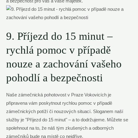
a bezpečnost pro vás a vaše ⁢majetek.
9.‍ Příjezd do 15 minut​ –
rychlá pomoc v případě‍
nouze a zachování vašeho
pohodlí a bezpečnosti
Naše zámečnická pohotovost v Praze Vokovicích je
připravena vám poskytnout rychlou pomoc ‌v případě
zámečnických⁣ potíží či nouzových situací. ⁤Sloganem naší
služby je "Příjezd do‍ 15 minut" – a ⁤to dodržujeme.‌ Můžete ‍se
spolehnout na to, že náš tým ⁢zkušených‍ a ⁢odborných
zámečníků bude na místě co nejdříve.