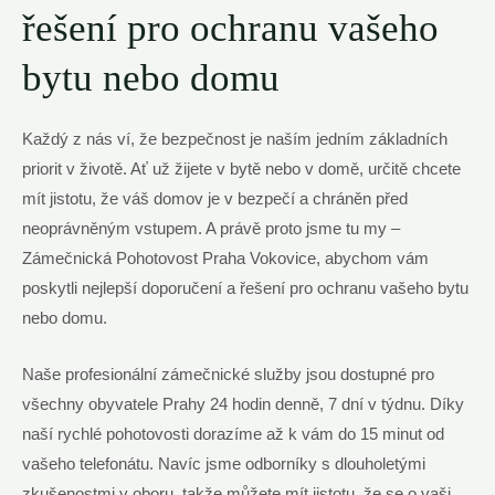
‍řešení​ pro ochranu vašeho
⁤bytu ‌nebo domu
Každý ⁣z nás ví, že bezpečnost je ⁢naším jedním základních
priorit‌ v životě. Ať už žijete ⁣v bytě ​nebo v domě, určitě ‍chcete
mít jistotu, že​ váš domov je ‌v bezpečí a⁣ chráněn před
neoprávněným ⁢vstupem. ⁢A právě proto jsme tu my –
Zámečnická ​Pohotovost Praha ⁣Vokovice, abychom vám⁤
poskytli nejlepší doporučení a řešení pro ochranu ⁢vašeho bytu
nebo domu.
Naše profesionální zámečnické služby jsou dostupné ⁤pro
všechny ‌obyvatele Prahy 24 hodin⁣ denně, 7 dní v týdnu. Díky
naší rychlé pohotovosti dorazíme až k vám do 15⁣ minut od
vašeho telefonátu. Navíc jsme odborníky s dlouholetými
zkušenostmi v oboru, takže můžete mít⁢ jistotu, že se o vaši