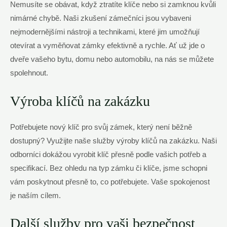
Nemusíte ⁤se‌ obávat, když ztratíte klíče nebo si zamknou kvůli⁢
nimárné chybě. Naši zkušení zámečníci jsou vybaveni
nejmodernějšími nástroji a technikami, které jim ‍umožňují
otevírat a vyměňovat zámky efektivně a rychle. ⁤Ať už jde o
dveře vašeho ⁣bytu, domu nebo automobilu, ​na nás se můžete
spolehnout.
Výroba klíčů ​na​ zakázku
Potřebujete nový⁢ klíč pro svůj zámek, který není⁢ běžně
dostupný? Využijte naše služby výroby klíčů na zakázku. Naši
odborníci dokážou vyrobit klíč přesně podle vašich potřeb a
specifikací. Bez ohledu na typ zámku či ‍klíče, jsme schopni
⁤vám poskytnout přesně to, co potřebujete. Vaše ⁢spokojenost
je naším cílem.
Další služby pro ​vaši bezpečnost