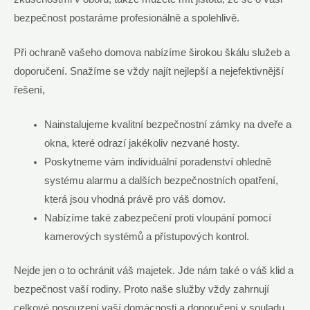
bezpečnost‌ postaráme profesionálně a spolehlivě.
Při ochraně vašeho domova nabízíme širokou škálu služeb a
doporučení. Snažíme ‍se‌ vždy najít​ nejlepší a nejefektivnější
‌řešení,
Nainstalujeme kvalitní ​bezpečnostní zámky na⁤ dveře a
okna, které ‍odrazí jakékoliv nezvané hosty.
Poskytneme vám individuální ‌poradenství ohledně⁣
systému alarmu a dalších ​bezpečnostních opatření,
která jsou vhodná právě pro váš domov.
Nabízíme také zabezpečení‌ proti vloupání⁢ pomocí
kamerových systémů a přístupových kontrol.
Nejde jen ⁢o to ochránit ​váš majetek. Jde nám⁣ také o váš klid a
bezpečnost⁣ vaší rodiny.‌ Proto naše⁣ služby vždy zahrnují
celkové posouzení vaší domácnosti a doporučení v⁤ souladu