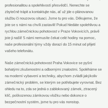
profesionalitou a spolehlivostí přesvědčí. Nenechte se
zbytečně trápit a kontaktujte nás, ať už jde o plánovanou
službu či⁤ nouzovou situaci. Jsme tu pro vás. Děkujeme,‌ že
jste se s námi na⁤ chvíli ​zastavili!​ Pokud hledáte‍ spolehlivou a
rychlou⁢ zámečnickou​ pohotovost v Praze Vokovicích, právě
jste ji našli! S námi nemusíte​ čekat celé hodiny ‌na pomoc,
naše profesionální týmy vždy dorazí​ do 15‌ minut od‌ přijetí
vašeho telefonátu.
Naše‌ zámečnická pohotovost Praha Vokovice se pyšní
bohatými zkušenostmi a odbornými znalostmi. Spoléháme se
na ‌moderní vybavení a techniky, abychom‌ zvládli ​jakýkoliv
‌zámečnický problém, se ⁢kterým se potřebujete vyrovnat. Bez
ohledu na ​to, ⁢zda se ​jedná o zablokovaný⁢ zámek, ztracený​
klíč, poškozenou zámkovou vložku nebo dokonce ​o
⁤bezpečnostní systém, jsme tu pro ‍vás nonstop.