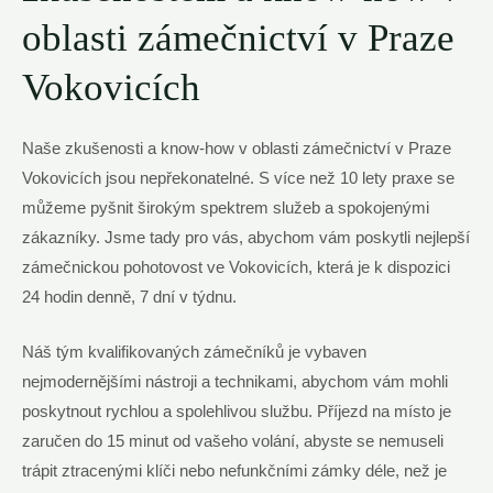
oblasti zámečnictví v Praze
Vokovicích
Naše zkušenosti⁤ a know-how v oblasti ‌zámečnictví v Praze
Vokovicích jsou nepřekonatelné.⁢ S více než ‌10 lety praxe‍ se
můžeme pyšnit širokým spektrem služeb a spokojenými
zákazníky. Jsme tady pro vás, abychom vám ​poskytli nejlepší
zámečnickou pohotovost ve Vokovicích, která je k dispozici
24 hodin denně, ‌7 dní v týdnu.
Náš tým kvalifikovaných zámečníků je vybaven
nejmodernějšími nástroji a ⁣technikami, ⁢abychom‌ vám mohli
poskytnout rychlou ⁤a spolehlivou​ službu. Příjezd na‌ místo je
‍zaručen do 15⁣ minut od vašeho volání, ‌abyste se ⁢nemuseli
trápit ztracenými klíči nebo nefunkčními zámky⁢ déle, než⁢ je