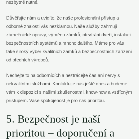
nezbytně nutné.
Důvěřujte⁣ nám a ‍uvidíte, že naše profesionální přístup a
odborné znalosti vás nezklamou.​ Naše služby zahrnují
zámečnické opravy, výměnu zámků, ‍otevírání dveří,⁤ instalaci⁤
bezpečnostních ‍systémů a mnoho ‌dalšího. Máme pro vás
také široký výběr kvalitních zámků ‍a bezpečnostních zařízení⁢
od předních výrobců.
Nechejte to na odbornících a neztrácejte‌ čas ani ⁢nervy s
nekvalitními službami. Kontaktujte nás‌ ještě dnes ⁤a budeme
vám​ k ​dispozici s našimi‌ zkušenostmi, know-how a vstřícným
přístupem. Vaše spokojenost je pro nás prioritou.
5. Bezpečnost‌ je naší
prioritou – doporučení a