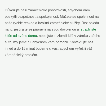
Důvěřujte naší zámečnické pohotovosti, abychom‍ vám
poskytli bezpečnost a spokojenost. Můžete ⁤se spolehnout ⁢na
naše rychlé⁣ reakce a kvalitní zámečnické služby. Bez ohledu
na‍ to,⁣ jestli jste se⁤ připravili na ⁤svou dovolenou ‍a ​
ztratili⁢ jste
klíče od⁣ svého domu
, nebo jste ⁤si zlomili ⁣klíč⁣ v zámku vašeho
auta, my jsme tu, abychom vám pomohli. Kontaktujte nás
ihned a do 15 ⁢minut budeme u vás, abychom vyřešili váš
zámečnický​ problém.