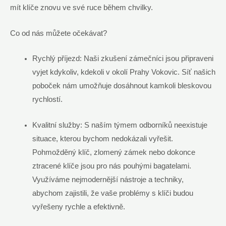
mít klíče​ znovu ve​ své ruce během‍ chvilky.
Co⁣ od nás ‍můžete⁣ očekávat?
Rychlý příjezd: Naši ⁤zkušení zámečníci jsou připraveni
vyjet kdykoliv, kdekoli v okolí Prahy Vokovic.⁢ Síť našich
poboček nám umožňuje dosáhnout ​kamkoli bleskovou
rychlostí.
Kvalitní služby: S naším‍ týmem odborníků neexistuje
situace, kterou bychom⁢ nedokázali vyřešit.
Pohmožděný klíč, ⁣zlomený zámek nebo dokonce
ztracené⁤ klíče ⁣jsou⁤ pro nás pouhými bagatelami.
⁤Využíváme nejmodernější nástroje a techniky,
abychom ​zajistili, že vaše problémy s ⁣klíči budou‍
vyřešeny rychle a efektivně.