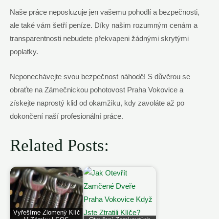
Naše práce neposluzuje jen vašemu pohodlí a bezpečnosti,
ale také vám⁢ šetří peníze. Díky našim rozumným cenám a
transparentnosti nebudete‍ překvapeni žádnými skrytými
poplatky.
Neponechávejte svou ‌bezpečnost náhodě! S důvěrou se
obraťte na Zámečnickou pohotovost Praha Vokovice a‍
získejte naprostý klid od okamžiku, kdy ‌zavoláte až po
dokončení naší profesionální práce.
Related Posts:
Vyřešíme Zlomený Klíč