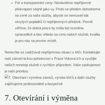
Fér⁢ a transparentní ceny: Nenávidíme nepříjemné
překvapení ‍stejně⁣ jako vy. Proto se⁢ předem dohodneme
na ceně za naše služby, abyste se nemuseli bát
skrytých poplatků či nepříjemných přirážek. Pevně
věříme, že dobrá​ práce by měla být oceněna ​
spravedlivě a bez ohledu ‌na cenu našich služeb, kvalita
je pro nás na prvním‌ místě.
Nenechte se zadržovat nepříjemnou⁤ situací s klíči. Kontaktujte
naši zámečnickou pohotovost v Praze Vokovicích ⁢a využijte
našich nonstop služeb s rychlým příjezdem. Vaše spokojenost
je⁢ naší prioritou.
7. Otevírání i výměna⁣