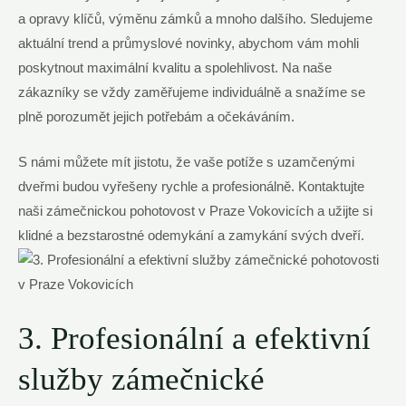
⁤a ⁣opravy ⁢klíčů, výměnu zámků ​a mnoho dalšího. Sledujeme ​
aktuální trend a‌ průmyslové novinky, ‍abychom vám mohli
poskytnout maximální kvalitu a spolehlivost. Na naše
zákazníky se vždy​ zaměřujeme individuálně⁣ a⁤ snažíme ⁣se
plně porozumět jejich potřebám a očekáváním.
S námi můžete mít jistotu, že vaše potíže‌ s uzamčenými
dveřmi budou vyřešeny rychle a profesionálně. Kontaktujte​
naši ​zámečnickou pohotovost ⁢v Praze ‍Vokovicích a užijte si
klidné a bezstarostné odemykání a zamykání svých ⁣dveří.
3. Profesionální ⁤a efektivní
služby zámečnické