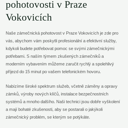
pohotovosti v Praze
Vokovicích
Naše zámečnická⁣ pohotovost v‍ Praze ​Vokovicích je zde pro
vás,⁣ abychom vám poskytli profesionální‌ a efektivní služby,
kdykoli budete potřebovat pomoc se ⁤svými zámečnickými
potřebami. S naším týmem zkušených zámečníků a
moderním ⁤vybavením můžeme zaručit rychlý a ‍spolehlivý
příjezd do 15 minut‌ po vašem telefonickém hovoru.
Nabízíme široké spektrum služeb, včetně záměny a opravy
zámků, výroby nových ⁢klíčů, instalace bezpečnostních
systémů ⁢a mnoho dalšího. Naši technici jsou dobře vyškolení
a mají ‌bohaté‍ zkušenosti, aby ‍se postarali o ​jakýkoli
zámečnický problém, se kterým se potýkáte.