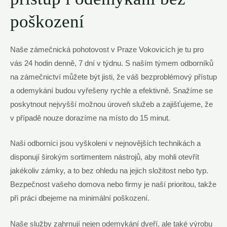
poškození
Naše ⁤zámečnická pohotovost v Praze⁣ Vokovicích je tu pro ​
vás 24 hodin denně, 7‍ dní v týdnu. S naším⁤ týmem odborníků ​
na zámečnictví můžete být‍ jisti,‌ že⁤ váš bezproblémový přístup
a ‌odemykání ⁤budou ⁣vyřešeny rychle a efektivně. Snažíme se
poskytnout nejvyšší možnou ⁢úroveň⁤ služeb a zajišťujeme, ‍že
v případě nouze dorazíme na místo do 15 minut.
Naši odborníci jsou ​vyškoleni v nejnovějších technikách a‍
disponují širokým sortimentem nástrojů, ⁣aby mohli otevřít
jakékoliv zámky, a ⁤to bez ohledu ⁤na jejich složitost nebo typ.
Bezpečnost vašeho domova nebo ⁣firmy je naší ‍prioritou, takže​
při práci dbejeme na⁢ minimální​ poškození.
Naše služby zahrnují nejen⁣ odemykání dveří, ale také výrobu