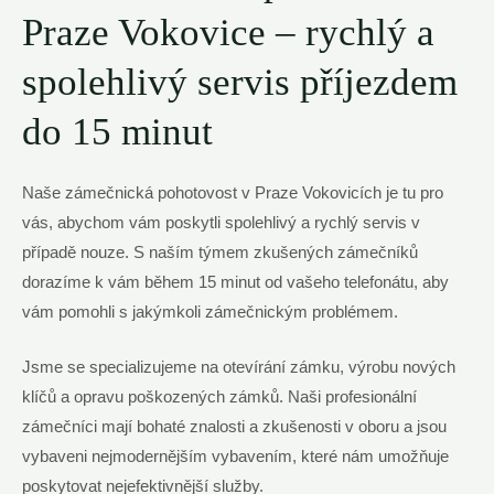
Praze Vokovice – rychlý⁣ a
spolehlivý servis příjezdem
do 15 minut
Naše zámečnická pohotovost v ‍Praze Vokovicích je tu pro
vás, abychom vám poskytli spolehlivý a rychlý servis⁢ v
případě nouze. S naším týmem ⁣zkušených‍ zámečníků
dorazíme k vám během ​15 minut od ‌vašeho telefonátu, aby
vám ​pomohli s jakýmkoli zámečnickým problémem.
Jsme se specializujeme na otevírání zámku, výrobu nových
klíčů a opravu poškozených zámků.‌ Naši profesionální
zámečníci mají⁢ bohaté znalosti a zkušenosti v‌ oboru a jsou
vybaveni nejmodernějším ‍vybavením, které ‍nám‌ umožňuje
poskytovat​ nejefektivnější​ služby.