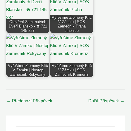
Vyřešíme Zlomený Klíč
Otevření Zamknutých
V Zámku | SOS
Dveří Blansko - ☎️ 721
Zámečník Praha
145 237
Jinonice
Vyřešíme Zlomený Klíč
Vyřešíme Zlomený Klíč
V Zámku | Nostop
V Zámku | SOS
Zámečník Rokycany
Zámečník Kroměříž
Post
←
Předchozí Příspěvek
Další Příspěvek
→
navigation