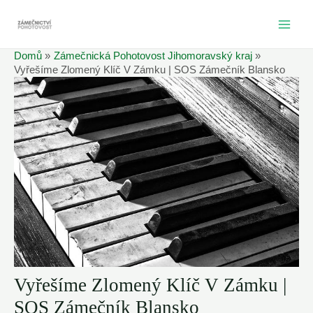
Přeskočit
na
MAI
obsah
Domů
Zámečnická Pohotovost Jihomoravský kraj
ME
Vyřešíme Zlomený Klíč V Zámku | SOS Zámečník Blansko
Vyřešíme Zlomený Klíč V Zámku |
SOS Zámečník Blansko