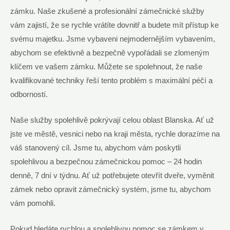
zámku. Naše zkušené a profesionální zámečnické služby
vám zajistí, že se rychle vrátíte dovnitř a budete mít přístup ke
svému majetku. Jsme vybaveni nejmodernějším vybavením,
abychom se efektivně a bezpečně vypořádali se zlomeným
klíčem ve vašem zámku. Můžete se spolehnout, že naše
kvalifikované techniky řeší tento problém s maximální péčí a
odborností.
Naše služby spolehlivě pokrývají celou oblast Blanska. Ať už
jste ve městě, vesnici nebo na kraji města, rychle dorazíme na
váš stanovený cíl. Jsme tu, abychom vám poskytli
spolehlivou a bezpečnou zámečnickou pomoc – 24 hodin
denně, 7 dní v týdnu. Ať už potřebujete otevřít dveře, vyměnit
zámek nebo opravit zámečnický systém, jsme tu, abychom
vám pomohli.
Pokud hledáte rychlou a spolehlivou pomoc se zámkem v