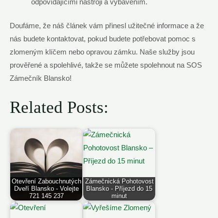
odpovídajícími nástroji a vybavením.
Doufáme, že náš článek vám přinesl užitečné informace a že
nás budete kontaktovat, pokud budete potřebovat pomoc s
zlomeným klíčem nebo opravou zámku. Naše služby jsou
prověřené a spolehlivé, takže se můžete spolehnout na SOS
Zámečník Blansko!
Related Posts:
Otevření Zabouchnutých
Zámečnická Pohotovost
Dveří Blansko - Volejte
Blansko - Příjezd do 15
721 145 237
minut