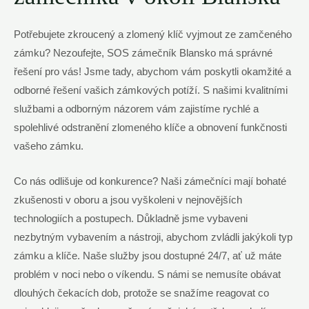
Potřebujete zkroucený a zlomený klíč vyjmout ze zamčeného
zámku? Nezoufejte, SOS zámečník Blansko má správné
řešení pro vás! Jsme tady, abychom vám poskytli okamžité a
odborné řešení vašich zámkových potíží. S našimi kvalitními
službami a odborným názorem vám zajistíme rychlé a
spolehlivé odstranění zlomeného klíče a obnovení funkčnosti
vašeho zámku.
Co nás odlišuje od konkurence? Naši zámečníci mají bohaté
zkušenosti v oboru a jsou vyškoleni v nejnovějších
technologiích a postupech. Důkladně jsme vybaveni
nezbytným vybavením a nástroji, abychom zvládli jakýkoli typ
zámku a klíče. Naše služby jsou dostupné 24/7, ať už máte
problém v noci nebo o víkendu. S námi se nemusíte obávat
dlouhých čekacích dob, protože se snažíme reagovat co