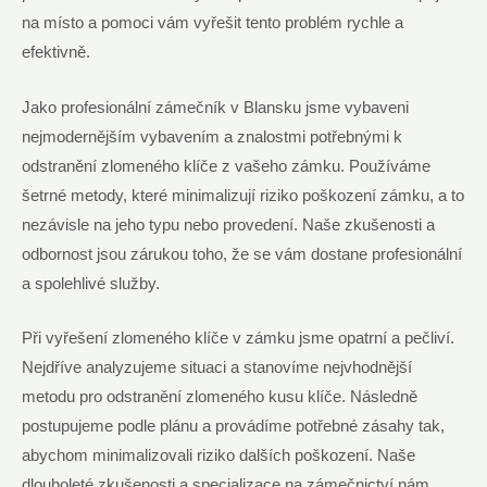
na místo a pomoci vám vyřešit tento problém rychle a
efektivně.
Jako profesionální zámečník v Blansku jsme vybaveni
nejmodernějším vybavením a znalostmi potřebnými k
odstranění zlomeného klíče z vašeho zámku. Používáme
šetrné metody, které minimalizují riziko poškození zámku, a to
nezávisle na jeho typu nebo provedení. Naše zkušenosti a
odbornost jsou zárukou toho, že se vám dostane profesionální
a spolehlivé služby.
Při vyřešení zlomeného klíče v zámku jsme opatrní a pečliví.
Nejdříve analyzujeme situaci a stanovíme nejvhodnější
metodu pro odstranění zlomeného kusu klíče. Následně
postupujeme podle plánu a provádíme potřebné zásahy tak,
abychom minimalizovali riziko dalších poškození. Naše
dlouholeté zkušenosti a specializace na zámečnictví nám