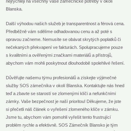
nejrychleji na všechny vaše zámečnické potřeby v okolí
Blanska.
Další výhodou našich služeb je transparentnost a férová cena.
Předběžně vám sdělíme odhadovanou cenu a až poté s
opravou začneme. Nemusíte se obávat skrytých poplatků či
nečekaných překvapení ve fakturách. Spolupracujeme pouze
s kvalitními a ověřenými značkami materiálů a přístrojů,
abychom vám mohli poskytnout dlouhodobě spolehlivé řešení.
Důvěřujte našemu týmu profesionálů a získejte výjimečné
služby SOS zámečníka v okolí Blanska. Kontaktujte nás hned
teď a zbavte se starostí se zlomenými klíči a nefunkčními
zámky. Vaše bezpečnost je naší prioritou! Děkujeme, že jste
si přečetli náš článek o vyřešení zlomeného klíče v zámku.
Jsme tu, abychom vám pomohli vyřešit tento frustrující
problém rychle a efektivně. SOS Zámečník Blansko je tým