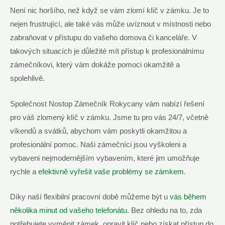
Není nic horšího, než když se vám zlomí klíč v zámku. Je to
nejen frustrující, ale také vás může uvíznout v místnosti nebo
zabraňovat v přístupu do vašeho domova či kanceláře. V
takových situacích je důležité mít přístup k profesionálnímu
zámečníkovi, který vám dokáže pomoci okamžitě a
spolehlivě.
Společnost Nostop Zámečník Rokycany vám nabízí řešení
pro váš zlomený klíč v zámku. Jsme tu pro vás 24/7, včetně
víkendů a svátků, abychom vám poskytli okamžitou a
profesionální pomoc. Naši zámečníci jsou vyškoleni a
vybaveni nejmodernějším vybavením, které jim umožňuje
rychle a
efektivně vyřešit vaše problémy se zámkem
.
Díky naší flexibilní pracovní době můžeme být u
vás během
několika minut od vašeho telefonátu
. Bez ohledu na to, zda
potřebujete vyměnit zámek, opravit klíč nebo získat přístup do