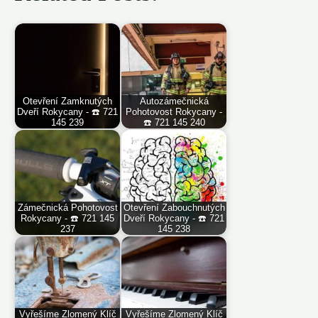
Otevření Zamknutých
Autozámečnická
Dveří Rokycany - ☎️ 721
Pohotovost Rokycany -
145 239
☎️ 721 145 240
Zámečnická Pohotovost
Otevření Zabouchnutých
Rokycany - ☎️ 721 145
Dveří Rokycany - ☎️ 721
237
145 238
Vyřešíme Zlomený Klíč
Vyřešíme Zlomený Klíč