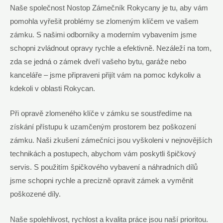
Naše společnost Nostop Zámečník Rokycany je tu, aby vám
pomohla vyřešit problémy se zlomeným klíčem ve vašem
zámku. S našimi odborníky a moderním vybavením jsme
schopni zvládnout opravy rychle a efektivně. Nezáleží na tom,
zda se jedná o zámek dveří vašeho bytu, garáže nebo
kanceláře – jsme připraveni přijít vám na pomoc kdykoliv a
kdekoli v oblasti Rokycan.
Při opravě zlomeného klíče v zámku se soustředíme na
získání přístupu k uzamčeným prostorem bez poškození
zámku. Naši zkušení zámečníci jsou vyškoleni v nejnovějších
technikách a postupech, abychom vám poskytli špičkový
servis. S použitím špičkového vybavení a náhradních dílů
jsme schopni rychle a precizně opravit zámek a vyměnit
poškozené díly.
Naše spolehlivost, rychlost a kvalita práce jsou naší prioritou.