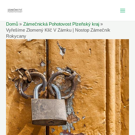
Přeskočit
na
MAI
obsah
Domů
Zámečnická Pohotovost Plzeňský kraj
ME
Vyřešíme Zlomený Klíč V Zámku | Nostop Zámečník
Rokycany