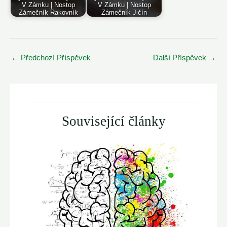
V Zámku | Nostop
V Zámku | Nostop
Zámečník Rakovník
Zámečník Jičín
Post
←
Předchozí Příspěvek
Další Příspěvek
→
navigation
Související články