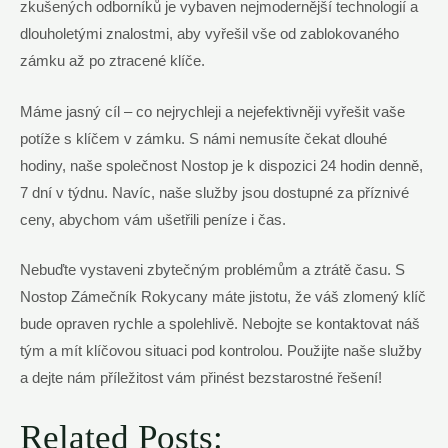
zkušených odborníků je vybaven nejmodernější technologií a
dlouholetými znalostmi, aby vyřešil vše od zablokovaného
zámku až po ztracené klíče.
Máme jasný cíl – co nejrychleji a nejefektivněji vyřešit vaše
potíže s klíčem v zámku. S námi nemusíte čekat dlouhé
hodiny, naše společnost Nostop je k dispozici 24 hodin denně,
7 dní v týdnu. Navíc, naše služby jsou dostupné za příznivé
ceny, abychom vám ušetřili peníze i čas.
Nebuďte vystaveni zbytečným problémům a ztrátě času. S
Nostop Zámečník Rokycany máte jistotu, že váš zlomený klíč
bude opraven rychle a spolehlivě. Nebojte se kontaktovat náš
tým a mít klíčovou situaci pod kontrolou. Použijte naše služby
a dejte nám příležitost vám přinést bezstarostné řešení!
Related Posts: