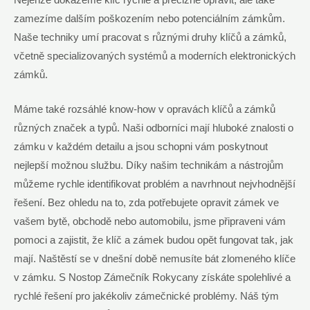
Nejenže dokážeme klíč rychle a precizně opravit, ale také
zamezíme dalším poškozením nebo potenciálním zámkům.
Naše techniky umí pracovat s různými druhy klíčů a zámků,
včetně specializovaných systémů a moderních elektronických
zámků.
Máme také rozsáhlé know-how v opravách klíčů a zámků
různých značek a typů. Naši odborníci mají hluboké znalosti o
zámku v každém detailu a jsou schopni vám poskytnout
nejlepší možnou službu. Díky našim technikám a nástrojům
můžeme rychle identifikovat problém a navrhnout nejvhodnější
řešení. Bez ohledu na to, zda potřebujete opravit zámek ve
vašem bytě, obchodě nebo automobilu, jsme připraveni vám
pomoci a zajistit, že klíč a zámek budou opět fungovat tak, jak
mají. Naštěstí se v dnešní době nemusíte bát zlomeného klíče
v zámku. S Nostop Zámečník Rokycany získáte spolehlivé a
rychlé řešení pro jakékoliv zámečnické problémy. Náš tým