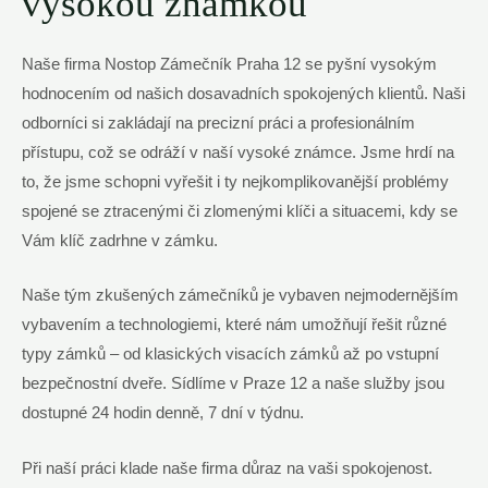
vysokou známkou
Naše firma Nostop Zámečník Praha 12 se pyšní vysokým
hodnocením od našich dosavadních spokojených klientů. Naši
odborníci si zakládají na precizní práci a profesionálním
přístupu, což se odráží v naší vysoké známce. Jsme hrdí na
to, že jsme schopni vyřešit i ty nejkomplikovanější problémy
spojené se ztracenými či zlomenými klíči a situacemi, kdy se
Vám klíč zadrhne v zámku.
Naše tým zkušených zámečníků je vybaven nejmodernějším
vybavením a technologiemi, které nám umožňují řešit různé
typy zámků – od klasických visacích zámků až po vstupní
bezpečnostní dveře. Sídlíme v Praze 12 a naše služby jsou
dostupné 24 hodin denně, 7 dní v týdnu.
Při naší práci klade naše firma důraz na vaši spokojenost.