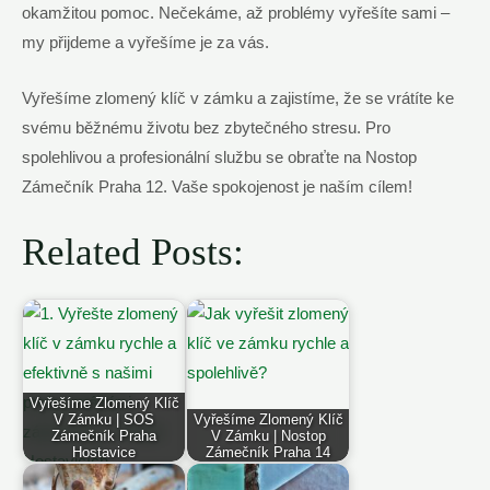
okamžitou pomoc. Nečekáme, až problémy vyřešíte sami –
my přijdeme a vyřešíme je za vás.
Vyřešíme zlomený klíč v zámku a zajistíme, že se vrátíte ke
svému běžnému životu bez zbytečného stresu. Pro
spolehlivou a profesionální službu se obraťte na Nostop
Zámečník Praha 12. Vaše spokojenost je naším cílem!
Related Posts:
Vyřešíme Zlomený Klíč
V Zámku | SOS
Vyřešíme Zlomený Klíč
Zámečník Praha
V Zámku | Nostop
Hostavice
Zámečník Praha 14