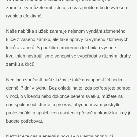
zámečníky můžete mít jistotu, že váš problém bude vyřešen
rychle a efektivně.
Naše nabídka služeb zahrnuje nejenom vyndání zlomeného
klíče z vašeho zámku, ale také opravy či výměnu zlomených
klíčů a zámků. S použitím moderních technik a vysoce
kvalitních nástrojů jsme schopni se vypořádat s různými druhy
zámků a klíčů.
Nedílnou součástí naší služby je také dostupnost 24 hodin
denně, 7 dní v týdnu. Bez ohledu na to, zda potřebujete pomoc
v noci, o víkendu nebo dokonce během svátku, můžete na
nás spolehnout. Jsme tu pro vás, abychom vám poskytli
profesionální a spolehlivou asistenci přesně v okamžiku, kdy ji
budete potřebovat.
Neztrácejte čas a energii s pokusy o vlastní opravu či