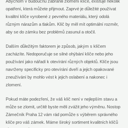
Abychom v budoucnu zabránili zlomení klíče, existuje několik
opatření, která můžete přijmout. Zaprvé je důležité používat
kvalitní klíče vyrobené z pevného materiálu, který odolá
různým nárazům a tlakům. Klíč by měl mít optimální rozměr,
aby se do zámku bez problémů zasunul a otočil.
Dalším důležitým faktorem je způsob, jakým s klíčem
zacházíte. Nedoporučuje se silné ohýbání klíče nebo jeho
používání jako nářadí k otevírání různých objektů. Klíče jsou
navrženy specificky pro otevírání dveří a jejich opakované
zneužívání by mohlo vést k jejich oslabení a nakonec i
zlomení.
Pokud máte podezření, že váš klíč není v nejlepším stavu a
může se zlomit, určitě byste měli zvážit jeho výměnu. Nostop
Zámečník Praha 12 vám rád pomůže s výběrem správného
klíče pro váš zámek. Máme široký sortiment kvalitních klíčů