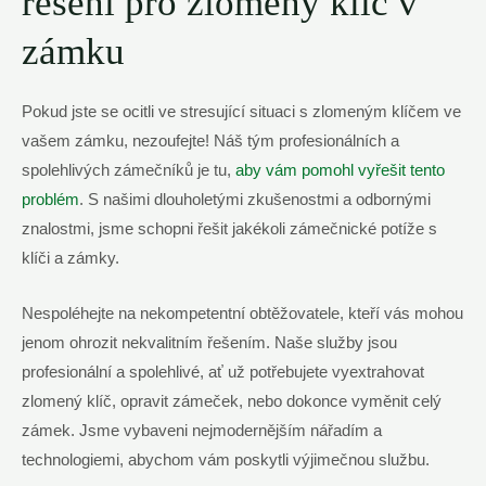
řešení pro zlomený klíč v
zámku
Pokud jste se ocitli ve stresující situaci s zlomeným klíčem ve
vašem zámku, nezoufejte! Náš tým profesionálních a
spolehlivých zámečníků je tu,
aby vám pomohl vyřešit tento
problém
. S našimi dlouholetými zkušenostmi a odbornými
znalostmi, jsme schopni řešit jakékoli zámečnické potíže s
klíči a zámky.
Nespoléhejte na nekompetentní obtěžovatele, kteří vás mohou
jenom ohrozit nekvalitním řešením. Naše služby jsou
profesionální a spolehlivé, ať už potřebujete vyextrahovat
zlomený klíč, opravit zámeček, nebo dokonce vyměnit celý
zámek. Jsme vybaveni nejmodernějším nářadím a
technologiemi, abychom vám poskytli výjimečnou službu.