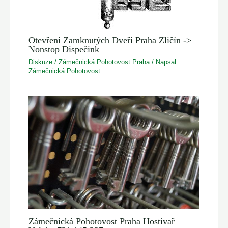
Otevření Zamknutých Dveří Praha Zličín ->
Nonstop Dispečink
Diskuze
/
Zámečnická Pohotovost Praha
/ Napsal
Zámečnická Pohotovost
Zámečnická Pohotovost Praha Hostivař –