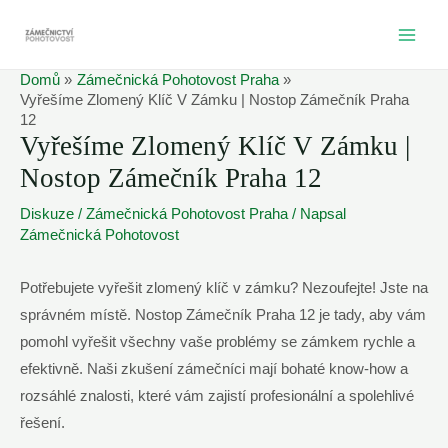
Přeskočit
na
MAI
obsah
Domů
Zámečnická Pohotovost Praha
ME
Vyřešíme Zlomený Klíč V Zámku | Nostop Zámečník Praha
12
Vyřešíme Zlomený Klíč V Zámku |
Nostop Zámečník Praha 12
Diskuze
/
Zámečnická Pohotovost Praha
/ Napsal
Zámečnická Pohotovost
Potřebujete vyřešit zlomený klíč v zámku? Nezoufejte! Jste na
správném místě. Nostop Zámečník Praha 12 je tady, aby vám
pomohl vyřešit všechny vaše problémy se zámkem rychle a
efektivně. Naši zkušení zámečníci mají bohaté know-how a
rozsáhlé znalosti, které vám zajistí profesionální a spolehlivé
řešení.